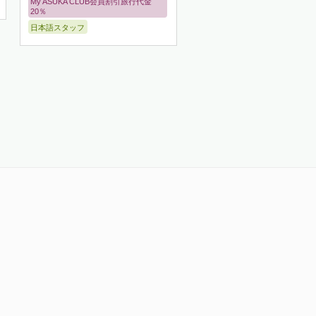
My ASUKA CLUB会員割引旅行代金
20％
日本語スタッフ