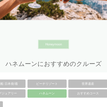
Honeymoon
ハネムーンにおすすめのクルーズ
船 日本発/着
ビーチリゾート
世界遺産
グジュアリー
ハネムーン
おすすめコース