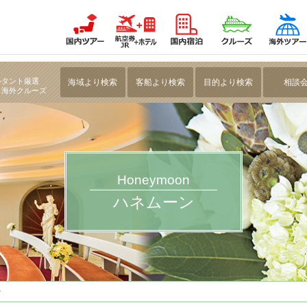
｜名鉄観光海外旅行ブランド「旅パッド」
ルタント厳選
海域より検索
客船より検索
目的より検索
相談
・海外クルーズ
Honeymoon
ハネムーン
ン