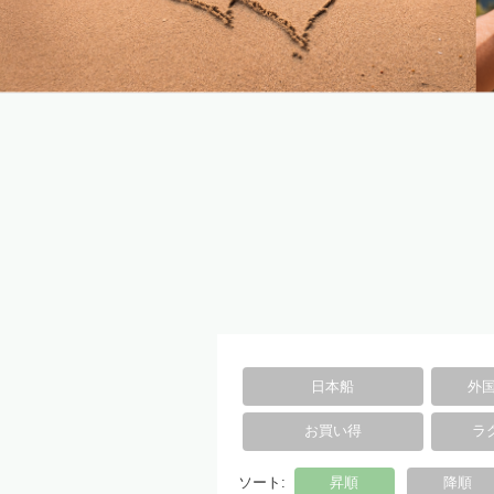
日本船
外国
お買い得
ラ
ソート:
昇順
降順