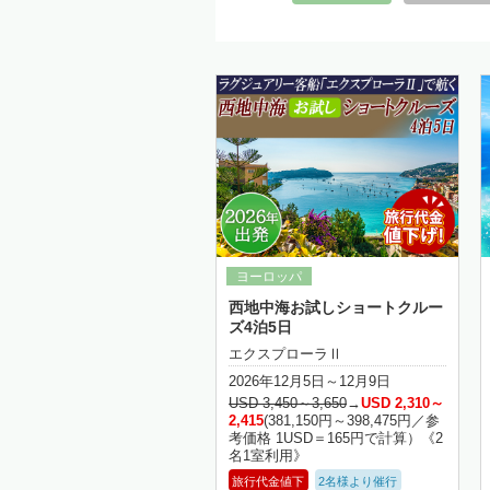
細はこちら
詳細はこちら
西地中海お試しショートクルー
ズ4泊5日
エクスプローラⅡ
2026年12月5日～12月9日
USD 3,450～3,650
→
USD 2,310～
2,415
(381,150円～398,475円／参
考価格 1USD＝165円で計算）《2
名1室利用》
旅行代金値下
2名様より催行