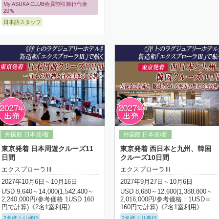
My ASUKA CLUB会員割引旅行代金
20％
日本語スタッフ
詳細はこちら
詳細はこちら
東京発着 日本周遊クルーズ11
東京発着 西日本と九州、韓国
日間
クルーズ10日間
エクスプローラⅢ
エクスプローラⅢ
2027年10月6日～10月16日
2027年9月27日～10月6日
USD 9,640～14,000(1,542,400～
USD 8,680～12,600(1,388,800～
2,240,000円/参考価格 1USD 160
2,016,000円/参考価格：1USD＝
円で計算)《2名1室利用》
160円で計算)《2名1室利用》
2名様より催行
2名様より催行