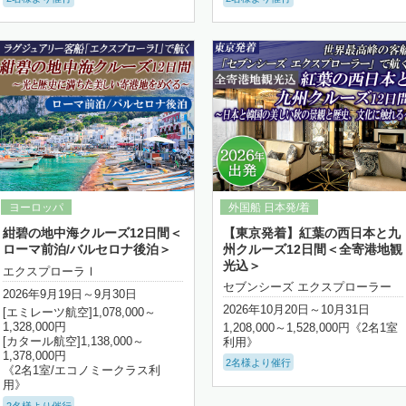
詳細はこちら
詳細はこちら
紺碧の地中海クルーズ12日間＜
【東京発着】紅葉の西日本と九
ローマ前泊/バルセロナ後泊＞
州クルーズ12日間＜全寄港地観
光込＞
エクスプローラⅠ
セブンシーズ エクスプローラー
2026年9月19日～9月30日
2026年10月20日～10月31日
[エミレーツ航空]1,078,000～
1,328,000円
1,208,000～1,528,000円《2名1室
[カタール航空]1,138,000～
利用》
1,378,000円
2名様より催行
《2名1室/エコノミークラス利
用》
2名様より催行