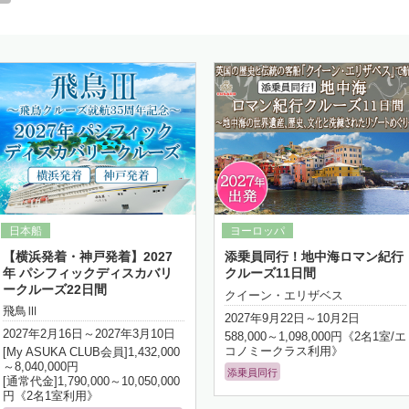
詳細はこちら
詳細はこちら
【横浜発着・神戸発着】2027
添乗員同行！地中海ロマン紀行
年 パシフィックディスカバリ
クルーズ11日間
ークルーズ22日間
クイーン・エリザベス
飛鳥Ⅲ
2027年9月22日～10月2日
2027年2月16日～2027年3月10日
588,000～1,098,000円《2名1室/エ
コノミークラス利用》
[My ASUKA CLUB会員]1,432,000
～8,040,000円
添乗員同行
[通常代金]1,790,000～10,050,000
円《2名1室利用》