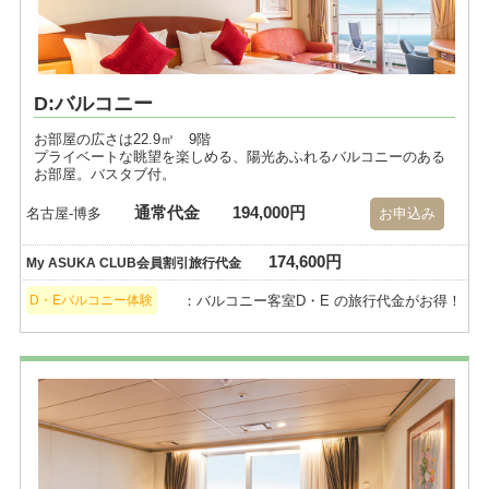
D:バルコニー
お部屋の広さは22.9㎡ 9階
プライベートな眺望を楽しめる、陽光あふれるバルコニーのある
お部屋。バスタブ付。
通常代金
194,000円
名古屋-博多
お申込み
174,600円
My ASUKA CLUB会員割引旅行代金
：バルコニー客室D・E の旅行代金がお得！
D・Eバルコニー体験