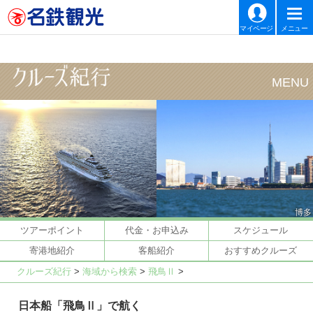
マイページ
メニュー
博多
ツアーポイント
代金・お申込み
スケジュール
寄港地紹介
客船紹介
おすすめクルーズ
クルーズ紀行
>
海域から検索
>
飛鳥Ⅱ
>
日本船「飛鳥Ⅱ」で航く