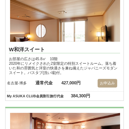
W和洋スイート
お部屋の広さは45.8㎡ 10階
2020年にリメイクされた2室限定の特別スイートルーム。落ち着
いた和の雰囲気と洋室の快適さを兼ね備えたジャパニーズモダン
スイート。バスタブ(洗い場)付。
通常代金
427,000円
名古屋-博多
お申込み
384,300円
My ASUKA CLUB会員割引旅行代金