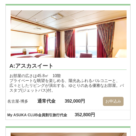
A:アスカスイート
お部屋の広さは45.8㎡ 10階
プライベートな眺望を楽しめる、陽光あふれるバルコニーと、
広々としたリビングが演出する、ゆとりのある優雅なお部屋。バ
スタブ(ジェットバス)付。
通常代金
392,000円
名古屋-博多
お申込み
352,800円
My ASUKA CLUB会員割引旅行代金