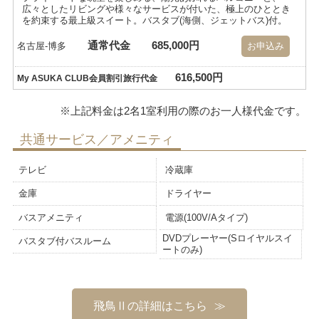
広々としたリビングや様々なサービスが付いた、極上のひととき
を約束する最上級スイート。バスタブ(海側、ジェットバス)付。
通常代金
685,000円
名古屋-博多
お申込み
616,500円
My ASUKA CLUB会員割引旅行代金
共通サービス／アメニティ
テレビ
冷蔵庫
金庫
ドライヤー
バスアメニティ
電源(100V/Aタイプ)
DVDプレーヤー(Sロイヤルスイ
バスタブ付バスルーム
ートのみ)
飛鳥Ⅱの詳細はこちら