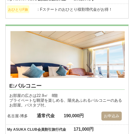
：Fステートのおひとり様割増代金がお得！
おひとりF旅
E:バルコニー
お部屋の広さは22.9㎡ 8階
プライベートな眺望を楽しめる、陽光あふれるバルコニーのある
お部屋。バスタブ付。
通常代金
190,000円
名古屋-博多
お申込み
171,000円
My ASUKA CLUB会員割引旅行代金