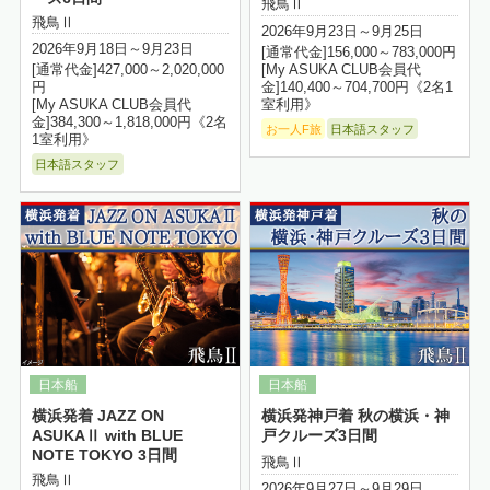
飛鳥Ⅱ
飛鳥Ⅱ
2026年9月23日～9月25日
2026年9月18日～9月23日
[通常代金]156,000～783,000円
[My ASUKA CLUB会員代
[通常代金]427,000～2,020,000
金]140,400～704,700円《2名1
円
室利用》
[My ASUKA CLUB会員代
金]384,300～1,818,000円《2名
お一人F旅
日本語スタッフ
1室利用》
日本語スタッフ
詳細はこちら
横浜発着 JAZZ ON
横浜発神戸着 秋の横浜・神
ASUKAⅡ with BLUE
戸クルーズ3日間
NOTE TOKYO 3日間
飛鳥Ⅱ
飛鳥Ⅱ
2026年9月27日～9月29日