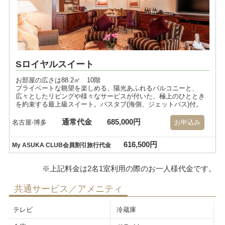
Sロイヤルスイート
お部屋の広さは88.2㎡ 10階
プライベートな眺望を楽しめる、陽光あふれるバルコニーと、
広々としたリビングや様々なサービスが付いた、極上のひととき
を約束する最上級スイート。バスタブ(海側、ジェットバス)付。
通常代金
685,000円
名古屋-博多
お申込み
616,500円
My ASUKA CLUB会員割引旅行代金
共通サービス／アメニティ
テレビ
冷蔵庫