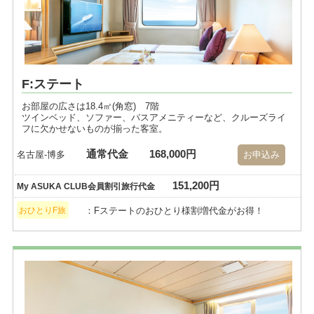
F:ステート
お部屋の広さは18.4㎡(角窓) 7階
ツインベッド、ソファー、バスアメニティーなど、クルーズライ
フに欠かせないものが揃った客室。
通常代金
168,000円
名古屋-博多
お申込み
151,200円
My ASUKA CLUB会員割引旅行代金
：Fステートのおひとり様割増代金がお得！
おひとりF旅