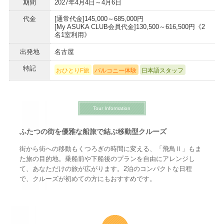
期間
2027年4月4日～4月6日
代金
[通常代金]145,000～685,000円
[My ASUKA CLUB会員代金]130,500～616,500円《2
名1室利用》
出発地
名古屋
特記
おひとりF旅
バルコニー体験
日本語スタッフ
Tour Information
ふたつの街を優雅な船旅で結ぶ移動型クルーズ
街から街への移動もくつろぎの時間に変える、「飛鳥Ⅱ」もま
た旅の目的地。乗船前や下船後のプランを自由にアレンジし
て、あなただけの旅が広がります。2泊のコンパクトな日程
で、クルーズが初めての方にもおすすめです。