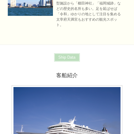
型施設から「櫛田神社」「福岡城跡」な
どの歴史的名所も多い。足を延ばせば
「令和」ゆかりの地として注目を集める
太宰府天満宮もおすすめの観光スポッ
ト。
Ship Data
客船紹介