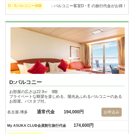
：バルコニー客室D・E の旅行代金がお得！
D・Eバルコニー体験
D:バルコニー
お部屋の広さは22.9㎡ 9階
プライベートな眺望を楽しめる、陽光あふれるバルコニーのある
お部屋。バスタブ付。
通常代金
194,000円
名古屋-博多
お申込み
174,600円
My ASUKA CLUB会員割引旅行代金