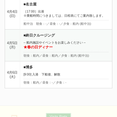
■名古屋
［17:00］出港
4月4日
※乗船時間につきましては、日程表にてご案内致します。
(日)
船中泊 朝食：-／昼食：-／夕食：船内 (船中泊)
■終日クルージング
-- 船内施設やイベントをお楽しみください --
4月5日
★春の日ディナー
(月)
朝食：船内／昼食：船内／夕食：船内 (船中泊)
■博多
4月6日
[9:00] 入港 下船後、解散
(火)
朝食：船内／昼食：-／夕食：-
Visits Ports