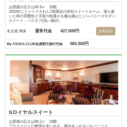
お部屋の広さは45.8㎡ 10階
2020年にリメイクされた2室限定の特別スイートルーム。落ち着
いた和の雰囲気と洋室の快適さを兼ね備えたジャパニーズモダン
スイート。バスタブ(洗い場)付。
通常代金
427,000円
名古屋-博多
お申込み
384,300円
My ASUKA CLUB会員割引旅行代金
Sロイヤルスイート
お部屋の広さは88.2㎡ 10階
プライベートな眺望を楽しめる、陽光あふれるバルコニーと、