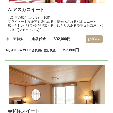
A:アスカスイート
お部屋の広さは45.8㎡ 10階
プライベートな眺望を楽しめる、陽光あふれるバルコニーと、
広々としたリビングが演出する、ゆとりのある優雅なお部屋。バ
スタブ(ジェットバス)付。
通常代金
392,000円
名古屋-博多
お申込み
352,800円
My ASUKA CLUB会員割引旅行代金
W和洋スイート