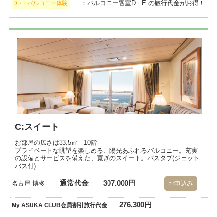
：バルコニー客室D・E の旅行代金がお得！
D・Eバルコニー体験
C:スイート
お部屋の広さは33.5㎡ 10階
プライベートな眺望を楽しめる、陽光あふれるバルコニー。充実
の設備とサービスを備えた、寛ぎのスイート。バスタブ(ジェット
バス付)
通常代金
307,000円
名古屋-博多
お申込み
276,300円
My ASUKA CLUB会員割引旅行代金