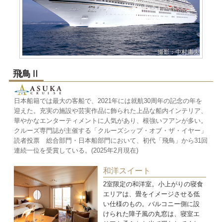
撮影：中村庸夫
飛鳥Ⅱ
日本船籍では最大の客船で、2021年には就航30周年の記念の年を
迎えた。充実の施設や芸実作品に飾られた上品な船内インテリア、
華やかなエンターティメントに人気があり、根強いフアンが多い。
クルーズ専門誌が主催する「クルーズシップ・オブ・ザ・イヤー」
読者投票 総合部門・日本船部門において、初代「飛鳥」から31回
連続一位を受賞している。(2025年2月現在)
和洋スイート
2室限定の和洋室。小上がりの寝食
エリアは、畳をイメージさせる低
い仕様のもの。バルコニー側に設
けられた障子風の丸窓は、寝室エ