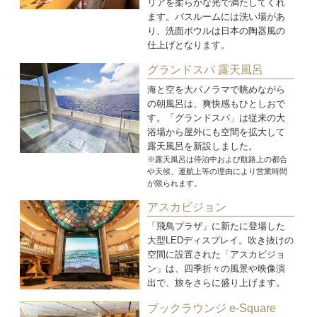
リアを柔らかな光で満たしてくれ
ます。バスルームには洗い場があ
り、洗面ボウルは日本の陶器風の
仕上げとなります。
グランドスパ 露天風呂
海と空を大パノラマで眺めながら
の朝風呂は、爽快感もひとしおで
す。「グランドスパ」は従来の大
浴場から屋外にも空間を拡大して
露天風呂を新設しました。
※露天風呂は停泊中および航路上の都合
や天候、運航上等の理由により営業時間
が限られます。
アスカビジョン
「飛鳥プラザ」に新たに登場した
大型LEDディスプレイ。吹き抜けの
空間に設置された「アスカビジョ
ン」は、四季折々の風景や映像演
出で、旅をさらに盛り上げます。
ブックラウンジ e-Square