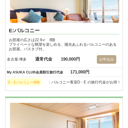
E:バルコニー
お部屋の広さは22.9㎡ 8階
プライベートな眺望を楽しめる、陽光あふれるバルコニーのある
お部屋。バスタブ付。
通常代金
190,000円
名古屋-博多
お申込み
171,000円
My ASUKA CLUB会員割引旅行代金
：バルコニー客室D・E の旅行代金がお得！
D・Eバルコニー体験