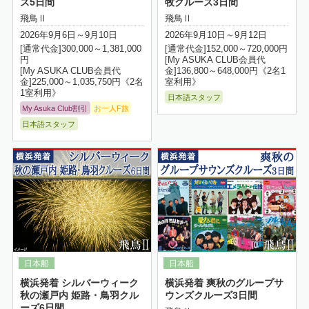
ズ5日間
牧クルーズ3日間
飛鳥Ⅱ
飛鳥Ⅱ
2026年9月6日～9月10日
2026年9月10日～9月12日
[通常代金]300,000～1,381,000
[通常代金]152,000～720,000円
円
[My ASUKA CLUB会員代
[My ASUKA CLUB会員代
金]136,800～648,000円《2名1
金]225,000～1,035,750円《2名
室利用》
1室利用》
日本語スタッフ
My Asuka Club割引
お一人F旅
日本語スタッフ
詳細はこちら
横浜発着 シルバーウィーク
横浜発着 爽秋のグループサ
秋の瀬戸内 姫路・鳥羽クル
ウンズクルーズ3日間
ーズ6日間