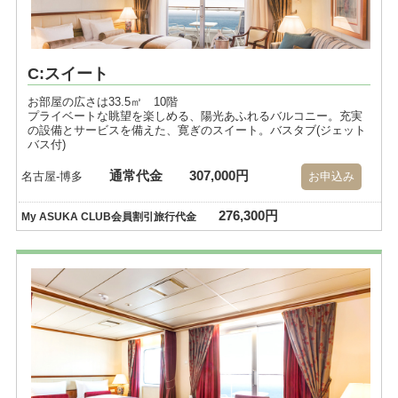
C:スイート
お部屋の広さは33.5㎡ 10階
プライベートな眺望を楽しめる、陽光あふれるバルコニー。充実
の設備とサービスを備えた、寛ぎのスイート。バスタブ(ジェット
バス付)
通常代金
307,000円
名古屋-博多
お申込み
276,300円
My ASUKA CLUB会員割引旅行代金