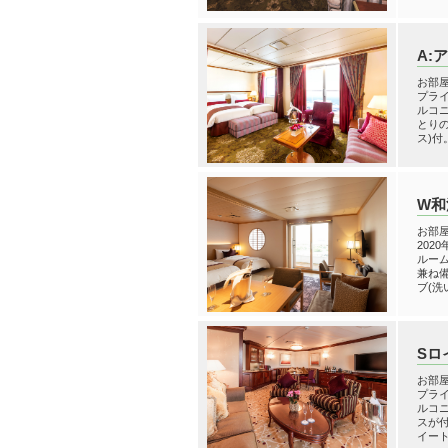
A:
お部屋
プラ
ルコ
とり
ス)付
W和
お部屋
202
ルー
兼ね
ブ(洗
Sロ
お部屋
プラ
ルコ
スが
イート