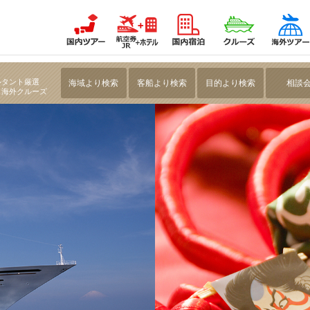
クルーズ 4日間
ルタント厳選
海域より検索
客船より検索
目的より検索
相談
・海外クルーズ