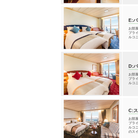
E:
お部屋
プラ
ルコ
D:
お部屋
プラ
ルコ
C:
お部屋
プラ
ルコ
のスイ