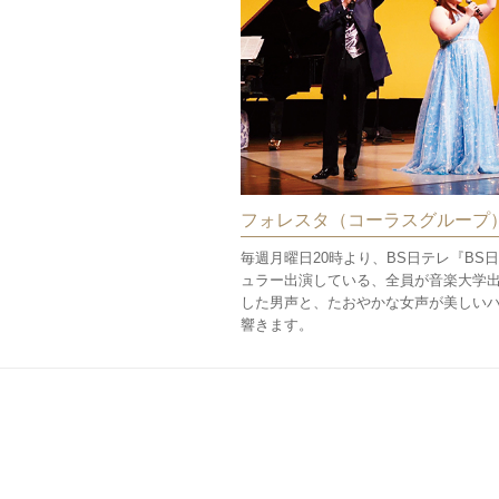
フォレスタ（コーラスグループ
毎週月曜日20時より、BS日テレ『BS
ュラー出演している、全員が音楽大学
した男声と、たおやかな女声が美しい
響きます。