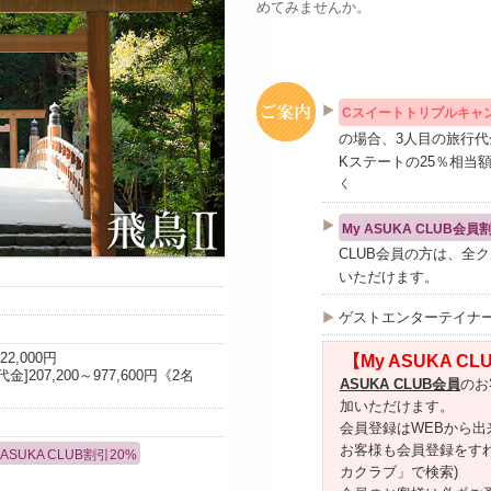
めてみませんか。
Cスイートトリプルキャ
の場合、3人目の旅行
Kステートの25％相当
く
My ASUKA CLUB会
CLUB会員の方は、全
いただけます。
ゲストエンターテイナ
22,000円
【My ASUKA 
代金]207,200～977,600円《2名
ASUKA CLUB会員
のお
加いただけます。
会員登録はWEBから
お客様も会員登録をす
 ASUKA CLUB割引20%
カクラブ」で検索)