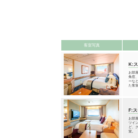
客室写真
K:
お部屋
角窓
ーな
た客
F:
お部屋
ツイ
ど、
室。