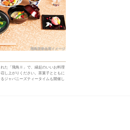
飛鳥初春会席イメージ
された「飛鳥Ⅱ」で、縁起のいいお料理
お召し上がりください。茶菓子とともに
けるジャパニーズティータイムも開催し