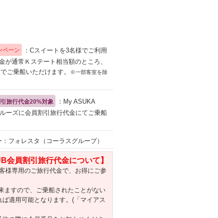
：Cスイートを3名様でご利用
ンペーン
代金が通常Ｋステート相当額のところ、
額でご乗船いただけます。
※一部客室を除
：My ASUKA
員割引旅行代金20%対象
クルーズに会員割引旅行代金にてご乗船
ー：フォレスタ（コーラスグループ）
CLUB会員割引旅行代金について】
客様専用のご旅行代金で、お得にご参
出来ますので、ご乗船されたことがない
れば適用可能となります。(「マイアス