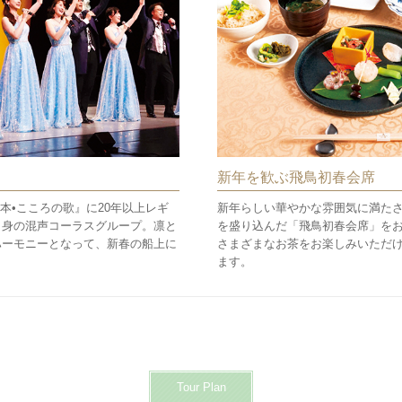
）
新年を歓ぶ飛鳥初春会席
日本•こころの歌』に20年以上レギ
新年らしい華やかな雰囲気に満た
出身の混声コーラスグループ。凛と
を盛り込んだ「飛鳥初春会席」を
ハーモニーとなって、新春の船上に
さまざまなお茶をお楽しみいただ
ます。
Tour Plan