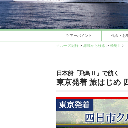
ツアーポイント
代金・お
クルーズ紀行
>
海域から検索
>
飛鳥Ⅱ
>
日本船「飛鳥Ⅱ」で航く
東京発着 旅はじめ 