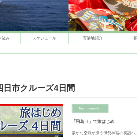
申込み
スケジュール
寄港地紹介
四日市クルーズ4日間
Tour Information
「飛鳥Ⅱ」で旅はじめ
厳かな空気が漂う伊勢神宮の初詣へ