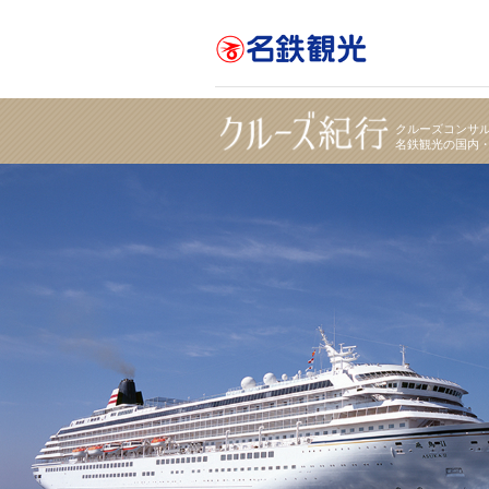
日本船「飛鳥Ⅱ」で航く 東京発着 旅はじめ 四日市
クルーズコンサ
名鉄観光の国内