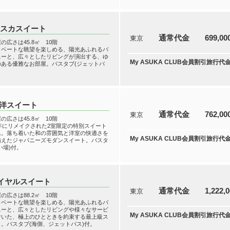
アスカスイート
通常代金
699,0
東京
の広さは45.8㎡ 10階
イベートな眺望を楽しめる、陽光あふれるバ
ニーと、広々としたリビングが演出する、ゆ
My ASUKA CLUB会員割引旅行代
のある優雅なお部屋。バスタブ(ジェットバ
。
洋スイート
通常代金
762,0
東京
の広さは45.8㎡ 10階
0年にリメイクされた2室限定の特別スイート
ム。落ち着いた和の雰囲気と洋室の快適さを
My ASUKA CLUB会員割引旅行代
備えたジャパニーズモダンスイート。バスタ
い場)付。
イヤルスイート
通常代金
1,222,
東京
の広さは88.2㎡ 10階
イベートな眺望を楽しめる、陽光あふれるバ
ニーと、広々としたリビングや様々なサービ
My ASUKA CLUB会員割引旅行代
付いた、極上のひとときを約束する最上級ス
。バスタブ(海側、ジェットバス)付。