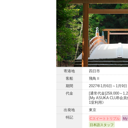
寄港地
四日市
客船
飛鳥Ⅱ
期間
2027年1月6日～1月9日
代金
[通常代金]259,000～1,2
[My ASUKA CLUB会員
1室利用》
出発地
東京
特記
Cスイートトリプル
My
日本語スタッフ