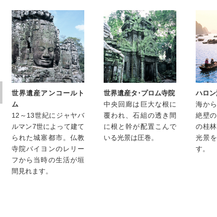
Prev
世界遺産アンコールト
世界遺産タ･プロム寺院
ハロン
ム
中央回廊は巨大な根に
海か
12～13世紀にジャヤバ
覆われ、石組の透き間
絶壁の
ルマン7世によって建て
に根と幹が配置こんで
の桂林
られた城塞都市。仏教
いる光景は圧巻。
光景
寺院バイヨンのレリー
す。
フから当時の生活が垣
間見れます。