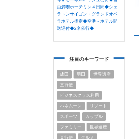
由満喫ホーチミン４日間◆シェ
ラトンサイゴン・グランドオペ
ラホテル指定◆空港～ホテル間
送迎付◆2名催行◆
注目のキーワード
成田
羽田
世界遺産
直行便
ビジネスクラス利用
ハネムーン
リゾート
スポーツ
カップル
ファミリー
世界遺産
直行便
グルメ