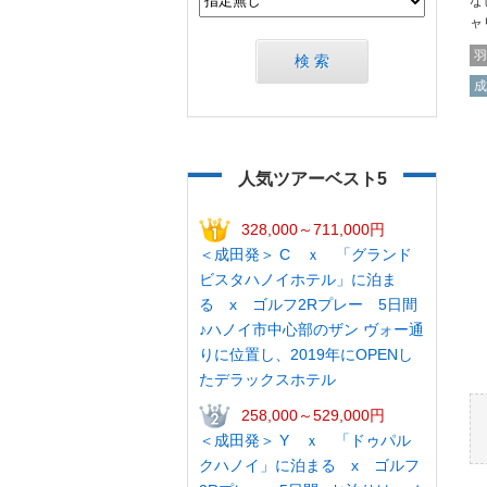
な
ャ
羽
検 索
成
人気ツアーベスト5
328,000～711,000円
＜成田発＞ C ｘ 「グランド
ビスタハノイホテル」に泊ま
る x ゴルフ2Rプレー 5日間
♪ハノイ市中心部のザン ヴォー通
りに位置し、2019年にOPENし
たデラックスホテル
258,000～529,000円
＜成田発＞ Y ｘ 「ドゥパル
クハノイ」に泊まる x ゴルフ