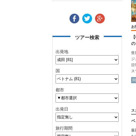
お
【
ツアー検索
の
出発地
世
ジ
日
国
ス
関
都市
出発日
ス
ベ
旅行期間
最