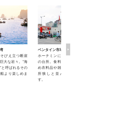
ドンコイ、レロイ
おしゃれなショ
雑貨やレストラ
ぶホーチミン
街。可愛いベト
貨探しはココ！
Next
湾
ベンタイン市場
らそびえ立つ断崖
ホーチミンに住む人々
巨大な岩々。”海
の台所。食料品をはじ
”と呼ばれるその
め衣料品や雑貨などが
を船より楽しめま
所狭しと並んでいま
す。