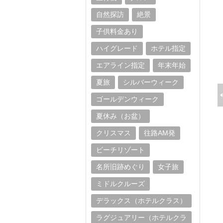
自然探訪
絶景
子供料金あり
ハイグレード
ホテル指定
エアライン指定
年末年始
夏旅
シルバーウィーク
ン
ランタン祭り
世界遺産アンコールワ
ゴールデンウィーク
世界遺産
月に1度、街中の家々が
ット
夏休み（お盆）
ホイアン
電気を消し、提燈の明
世界に類を見ない高度
ックな雰
かりだけが闇夜に浮か
な建築技術や精巧なレ
クリスマス
往路AM発
ぶ幻想的な夜祭
リーフなどは、見る者
ビーチリゾート
を魅了します。時間と
共に変わる表情にもう
名所旧跡めぐり
女子旅
っとり。
ミドルクルーズ
デラックス（ホテルクラス）
ラグジュアリー（ホテルクラ