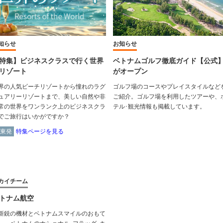
知らせ
お知らせ
特集】ビジネスクラスで行く世界
ベトナムゴルフ徹底ガイド【公式
リゾート
がオープン
界の人気ビーチリゾートから憧れのラグ
ゴルフ場のコースやプレイスタイルなど
ュアリーリゾートまで、美しい自然や非
ご紹介。ゴルフ場を利用したツアーや、
常の世界をワンランク上のビジネスクラ
テル･観光情報も掲載しています。
でご旅行はいかがですか？
東発
特集ページを見る
カイチーム
トナム航空
新鋭の機材とベトナムスマイルのおもて