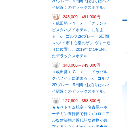
2Rプレー 5日間 ♪お泊りはハノ
イ駅近くのデラックスホテル。
248,000～491,000円
＜成田発＞ Y ｘ 「グランド
ビスタハノイホテル」に泊ま
る x ゴルフ2Rプレー 5日間
♪ハノイ市中心部のザン ヴォー通
りに位置し、2019年にOPENし
たデラックスホテル
348,000～749,000円
＜成田発＞ C ｘ 「ドゥパル
クハノイ」に泊まる x ゴルフ
2Rプレー 5日間 ♪お泊りはハノ
イ駅近くのデラックスホテル。
127,800～358,800円
★★ベトナム航空・名古屋⇔ホ
ーチミン直行便で行く♪コロニア
ルな建築物と近代的な建物が共
存するエネルギッシュな街◆自