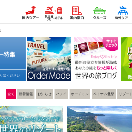
集
ー特集
相談ください
全て
新着情報
お知らせ
ハノイ
ホーチミン
ベトナム北部
リゾー