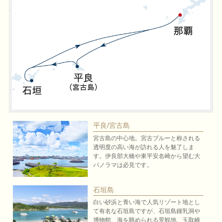
平良/宮古島
宮古島の中心地。宮古ブルーと称される
透明度の高い海が訪れる人を魅了しま
す。伊良部大橋や東平安名崎から望む大
パノラマは必見です。
石垣島
白い砂浜と青い海で人気リゾート地とし
て有名な石垣島ですが、石垣島鍾乳洞や
博物館、海を眺められる景観地、玉取崎