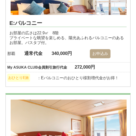
E:バルコニー
お部屋の広さは22.9㎡ 8階
プライベートな眺望を楽しめる、陽光あふれるバルコニーのある
お部屋。バスタブ付。
通常代金
340,000円
那覇
お申込み
272,000円
My ASUKA CLUB会員割引旅行代金
：Eバルコニーのおひとり様割増代金がお得！
おひとりE旅