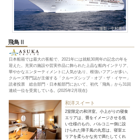
撮影：中村庸夫
飛鳥Ⅱ
日本船籍では最大の客船で、2021年には就航30周年の記念の年を
迎えた。充実の施設や芸実作品に飾られた上品な船内インテリア、
華やかなエンターティメントに人気があり、根強いフアンが多い。
クルーズ専門誌が主催する「クルーズシップ・オブ・ザ・イヤー」
読者投票 総合部門・日本船部門において、初代「飛鳥」から31回
連続一位を受賞している。(2025年2月現在)
和洋スイート
2室限定の和洋室。小上がりの寝食
エリアは、畳をイメージさせる低
い仕様のもの。バルコニー側に設
けられた障子風の丸窓は、寝室エ
リアを柔らかな光で満たしてくれ