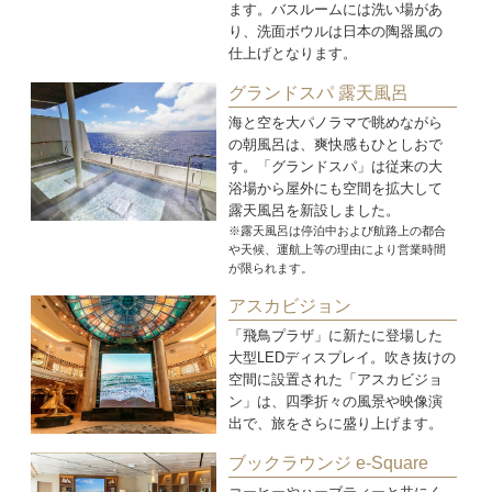
ます。バスルームには洗い場があ
り、洗面ボウルは日本の陶器風の
仕上げとなります。
グランドスパ 露天風呂
海と空を大パノラマで眺めながら
の朝風呂は、爽快感もひとしおで
す。「グランドスパ」は従来の大
浴場から屋外にも空間を拡大して
露天風呂を新設しました。
※露天風呂は停泊中および航路上の都合
や天候、運航上等の理由により営業時間
が限られます。
アスカビジョン
「飛鳥プラザ」に新たに登場した
大型LEDディスプレイ。吹き抜けの
空間に設置された「アスカビジョ
ン」は、四季折々の風景や映像演
出で、旅をさらに盛り上げます。
ブックラウンジ e-Square