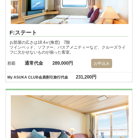
F:ステート
お部屋の広さは18.4㎡(角窓) 7階
ツインベッド、ソファー、バスアメニティーなど、クルーズライ
フに欠かせないものが揃った客室。
通常代金
289,000円
那覇
お申込み
231,200円
My ASUKA CLUB会員割引旅行代金