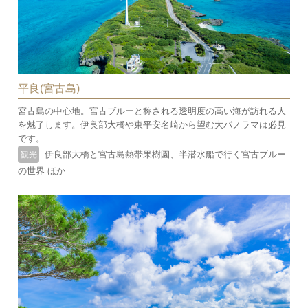
平良(宮古島)
宮古島の中心地。宮古ブルーと称される透明度の高い海が訪れる人
を魅了します。伊良部大橋や東平安名崎から望む大パノラマは必見
です。
伊良部大橋と宮古島熱帯果樹園、半潜水船で行く宮古ブルー
観光
の世界 ほか