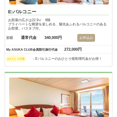
E:バルコニー
お部屋の広さは22.9㎡ 8階
プライベートな眺望を楽しめる、陽光あふれるバルコニーのある
お部屋。バスタブ付。
通常代金
340,000円
那覇
お申込み
272,000円
My ASUKA CLUB会員割引旅行代金
：Eバルコニーのおひとり様割増代金がお得！
おひとりE旅