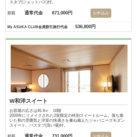
スタブ(ジェットバス)付。
通常代金
671,000円
那覇
お申込み
536,800円
My ASUKA CLUB会員割引旅行代金
W和洋スイート
お部屋の広さは45.8㎡ 10階
2020年にリメイクされた2室限定の特別スイートルーム。落ち着
いた和の雰囲気と洋室の快適さを兼ね備えたジャパニーズモダン
スイート。バスタブ(洗い場)付。
通常代金
731,000円
那覇
お申込み