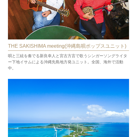
THE SAKISHIMA meeting(沖縄島唄ポップスユニット)
唄と三絃を奏でる新良幸人と宮古方言で歌うシンガーソングライタ
ー下地イサムによる沖縄先島地方発ユニット。全国、海外で活動
中。