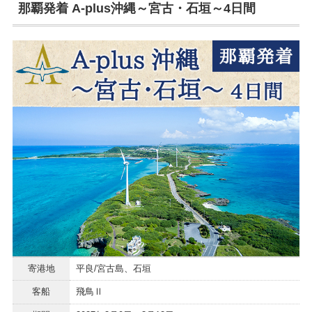
那覇発着 A-plus沖縄～宮古・石垣～4日間
寄港地
平良/宮古島、石垣
客船
飛鳥Ⅱ