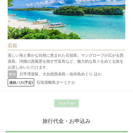
石垣
美しい海と豊かな自然に恵まれた石垣島。マングローブが広がる西
表島、沖縄の原風景を残す竹富島など、魅力的な島々をめぐる旅を
お楽しみいただけます。
川平湾遊覧、大自然西表島・由布島めぐり ほか
観光
石垣港離島ターミナル
連絡バス(予定)
Tour Plan
旅行代金・お申込み