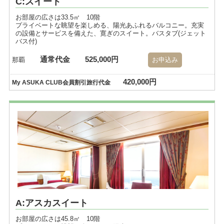
C:スイート
お部屋の広さは33.5㎡ 10階
プライベートな眺望を楽しめる、陽光あふれるバルコニー。充実
の設備とサービスを備えた、寛ぎのスイート。バスタブ(ジェット
バス付)
通常代金
525,000円
那覇
お申込み
420,000円
My ASUKA CLUB会員割引旅行代金
A:アスカスイート
お部屋の広さは45.8㎡ 10階