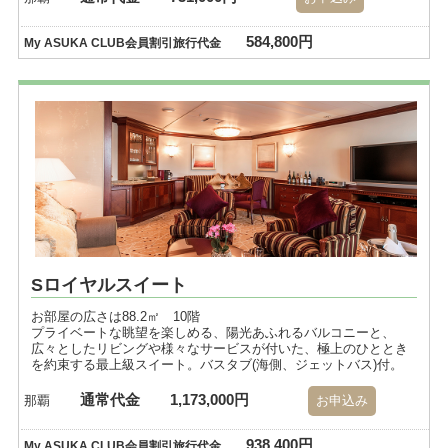
584,800円
My ASUKA CLUB会員割引旅行代金
Sロイヤルスイート
お部屋の広さは88.2㎡ 10階
プライベートな眺望を楽しめる、陽光あふれるバルコニーと、
広々としたリビングや様々なサービスが付いた、極上のひととき
を約束する最上級スイート。バスタブ(海側、ジェットバス)付。
通常代金
1,173,000円
那覇
お申込み
938,400円
My ASUKA CLUB会員割引旅行代金