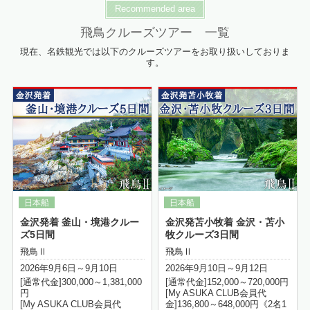
Recommended area
飛鳥クルーズツアー 一覧
現在、名鉄観光では以下のクルーズツアーをお取り扱いしておりま
す。
詳細はこちら
金沢発着 釜山・境港クルー
金沢発苫小牧着 金沢・苫小
ズ5日間
牧クルーズ3日間
飛鳥Ⅱ
飛鳥Ⅱ
2026年9月6日～9月10日
2026年9月10日～9月12日
[通常代金]300,000～1,381,000
[通常代金]152,000～720,000円
円
[My ASUKA CLUB会員代
[My ASUKA CLUB会員代
金]136,800～648,000円《2名1