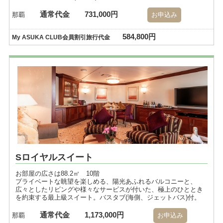
通常代金
731,000円
那覇
お申込み
584,800円
My ASUKA CLUB会員割引旅行代金
Sロイヤルスイート
お部屋の広さは88.2㎡ 10階
プライベートな眺望を楽しめる、陽光あふれるバルコニーと、
広々としたリビングや様々なサービスが付いた、極上のひととき
を約束する最上級スイート。バスタブ(海側、ジェットバス)付。
通常代金
1,173,000円
那覇
お申込み