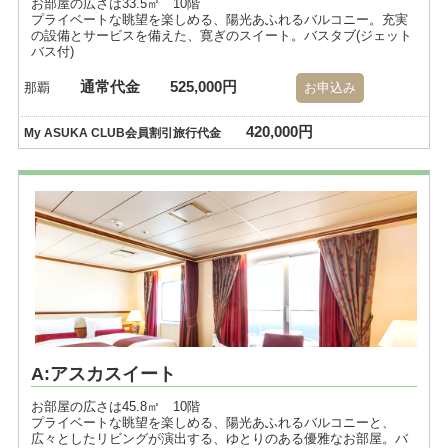
お部屋の広さは33.5㎡ 10階
プライベートな眺望を楽しめる、陽光あふれるバルコニー。充実
の設備とサービスを備えた、寛ぎのスイート。バスタブ(ジェット
バス付)
通常代金
525,000円
那覇
お申込み
420,000円
My ASUKA CLUB会員割引旅行代金
A:アスカスイート
お部屋の広さは45.8㎡ 10階
プライベートな眺望を楽しめる、陽光あふれるバルコニーと、
広々としたリビングが演出する、ゆとりのある優雅なお部屋。バ