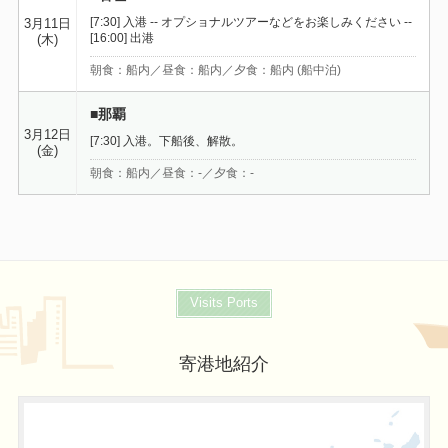
[7:30] 入港 -- オプショナルツアーなどをお楽しみください --
3月11日
[16:00] 出港
(木)
朝食：船内／昼食：船内／夕食：船内 (船中泊)
■那覇
3月12日
[7:30] 入港。下船後、解散。
(金)
朝食：船内／昼食：-／夕食：-
Visits Ports
寄港地紹介