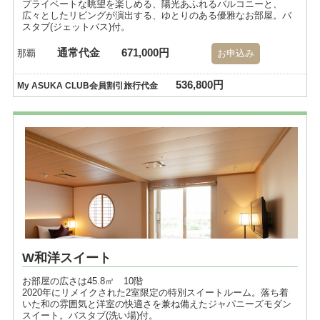
プライベートな眺望を楽しめる、陽光あふれるバルコニーと、
広々としたリビングが演出する、ゆとりのある優雅なお部屋。バ
スタブ(ジェットバス)付。
通常代金
671,000円
那覇
お申込み
536,800円
My ASUKA CLUB会員割引旅行代金
W和洋スイート
お部屋の広さは45.8㎡ 10階
2020年にリメイクされた2室限定の特別スイートルーム。落ち着
いた和の雰囲気と洋室の快適さを兼ね備えたジャパニーズモダン
スイート。バスタブ(洗い場)付。