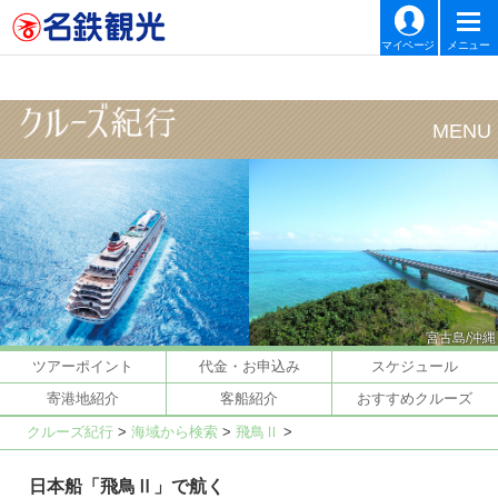
マイページ
メニュー
宮古島/沖縄
ツアーポイント
代金・お申込み
スケジュール
寄港地紹介
客船紹介
おすすめクルーズ
クルーズ紀行
>
海域から検索
>
飛鳥Ⅱ
>
日本船「飛鳥Ⅱ」で航く