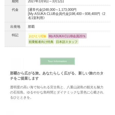
期間
2027年3月9日～3月12日
代金
[通常代金]248,000～1,173,000円
[My ASUKA CLUB会員代金]198,400～938,400円《2
名1室利用》
出発地
那覇
特記
おひとりE旅
My ASUKA CLUB会員20％
初乗船者向け特典
日本語スタッフ
Tour Information
那覇から広がる旅。あなたらしく広がる、新しい旅のカタ
チをご提案します
透明度の高い海で知られる宮古島と、八重山諸島の観光も魅力
の石垣島。ゆるやかな島時間とダイナミックな景色に心癒され
るひとときを。