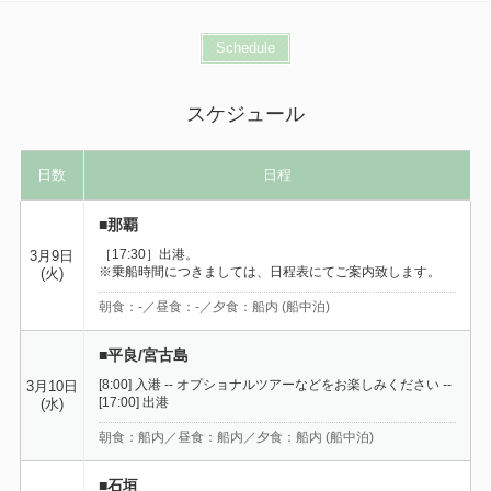
Schedule
スケジュール
日数
日程
■那覇
［17:30］出港。
3月9日
※乗船時間につきましては、日程表にてご案内致します。
(火)
朝食：-／昼食：-／夕食：船内 (船中泊)
■平良/宮古島
[8:00] 入港 -- オプショナルツアーなどをお楽しみください --
3月10日
[17:00] 出港
(水)
朝食：船内／昼食：船内／夕食：船内 (船中泊)
■石垣