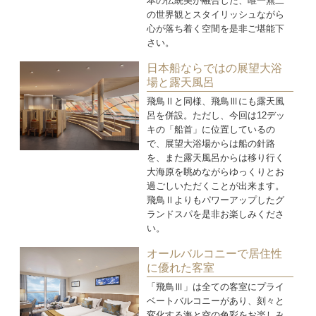
本の伝統美が融合した、唯一無二
の世界観とスタイリッシュながら
心が落ち着く空間を是非ご堪能下
さい。
日本船ならではの展望大浴
場と露天風呂
飛鳥Ⅱと同様、飛鳥Ⅲにも露天風
呂を併設。ただし、今回は12デッ
キの「船首」に位置しているの
で、展望大浴場からは船の針路
を、また露天風呂からは移り行く
大海原を眺めながらゆっくりとお
過ごしいただくことが出来ます。
飛鳥Ⅱよりもパワーアップしたグ
ランドスパを是非お楽しみくださ
い。
オールバルコニーで居住性
に優れた客室
「飛鳥Ⅲ」は全ての客室にプライ
ベートバルコニーがあり、刻々と
変化する海と空の色彩をお楽しみ