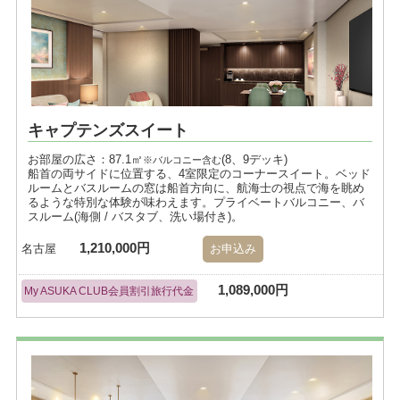
キャプテンズスイート
お部屋の広さ：87.1㎡
(8、9デッキ)
※バルコニー含む
船首の両サイドに位置する、4室限定のコーナースイート。ベッド
ルームとバスルームの窓は船首方向に、航海士の視点で海を眺め
るような特別な体験が味わえます。プライベートバルコニー、バ
スルーム(海側 / バスタブ、洗い場付き)。
1,210,000円
名古屋
お申込み
1,089,000円
My ASUKA CLUB会員割引旅行代金