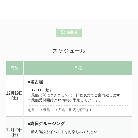
Schedule
スケジュール
日数
日程
■名古屋
［17:00］出港
12月19日
※乗船時間につきましては、日程表にてご案内致します
(土)
※乗船受付開始は15時頃を予定しています。
朝食：- / 昼食：- / 夕食：船内 (船中泊)
■終日クルージング
12月20日
-- 船内施設やイベントをお楽しみください --
(日)