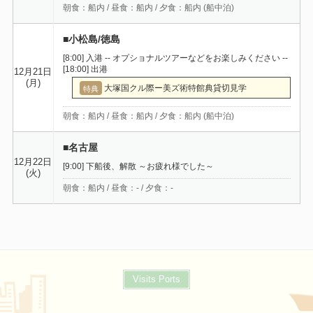
朝食：船内 / 昼食：船内 / 夕食：船内 (船中泊)
■小松島/徳島
[8:00] 入港 -- オプショナルツアーなどをお楽しみください --
[18:00] 出港
12月21日
(月)
大塚国クル際ー美ズ術特館典貸切見学
特典
朝食：船内 / 昼食：船内 / 夕食：船内 (船中泊)
■名古屋
12月22日
[9:00] 下船後、解散 ～お疲れ様でした～
(火)
朝食：船内 / 昼食：- / 夕食：-
Visits Ports