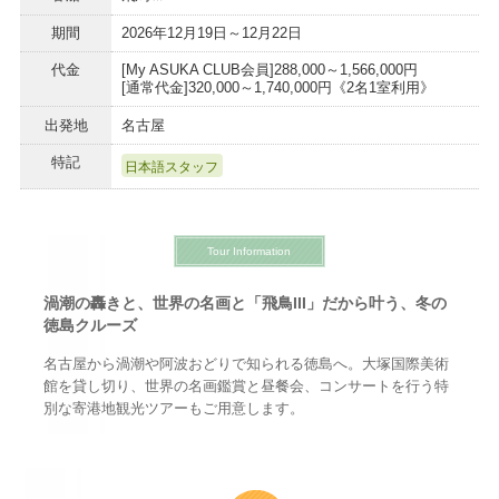
期間
2026年12月19日～12月22日
代金
[My ASUKA CLUB会員]288,000～1,566,000円
[通常代金]320,000～1,740,000円《2名1室利用》
出発地
名古屋
特記
日本語スタッフ
Tour Information
渦潮の轟きと、世界の名画と「飛鳥III」だから叶う、冬の
徳島クルーズ
名古屋から渦潮や阿波おどりで知られる徳島へ。大塚国際美術
館を貸し切り、世界の名画鑑賞と昼餐会、コンサートを行う特
別な寄港地観光ツアーもご用意します。