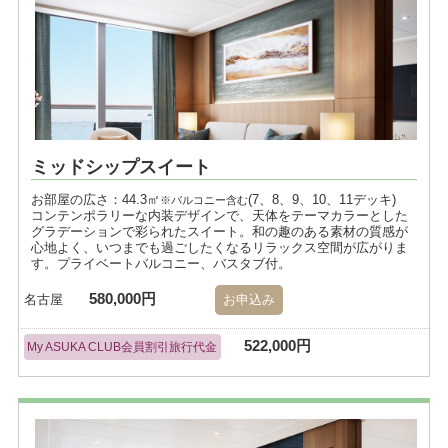
ミッドシップスイート
お部屋の広さ：44.3㎡
(7、8、9、10、11デッキ)
※バルコニー含む
コンテンポラリーな内装デザインで、天体をテーマカラーとした
グラデーションで彩られたスイート。和の趣のある素材の質感が
心地よく、いつまでも過ごしたくなるリラックス空間が広がりま
す。プライベートバルコニー、バスタブ付。
580,000円
名古屋
お申込み
522,000円
My ASUKA CLUB会員割引旅行代金