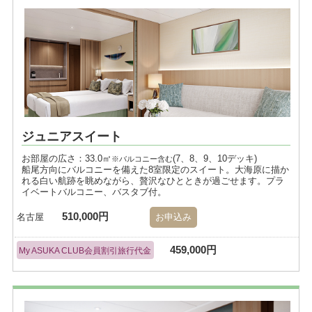
ジュニアスイート
お部屋の広さ：33.0㎡
(7、8、9、10デッキ)
※バルコニー含む
船尾方向にバルコニーを備えた8室限定のスイート。大海原に描か
れる白い航跡を眺めながら、贅沢なひとときが過ごせます。プラ
イベートバルコニー、バスタブ付。
510,000円
名古屋
お申込み
459,000円
My ASUKA CLUB会員割引旅行代金