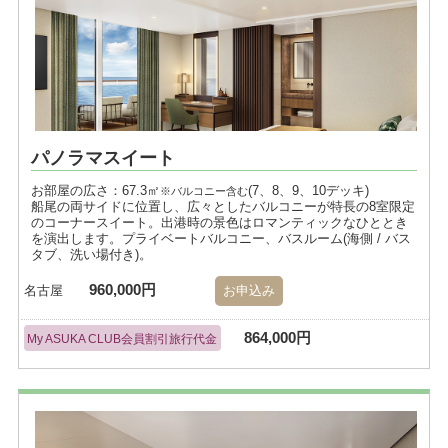
パノラマスイート
お部屋の広さ：67.3㎡
(7、8、9、10デッキ)
※バルコニー含む
船尾の両サイドに位置し、広々としたバルコニーが特長の8室限定
のコーナースイート。出港時の景色はロマンティックなひととき
を演出します。プライベートバルコニー、バスルーム(海側 / バス
タブ、洗い場付き)。
960,000円
名古屋
お申込み
864,000円
My ASUKA CLUB会員割引旅行代金