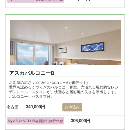
アスカバルコニーB
お部屋の広さ：22.0㎡
(9デッキ)
※バルコニー含む
世界も認めるくつろぎのバルコニー客室。光溢れる現代的なレジ
デンシャル・スタイルが、快適さと居心地の良さを演出します。
バルコニー、バスタブ付。
340,000円
名古屋
お申込み
306,000円
My ASUKA CLUB会員割引旅行代金