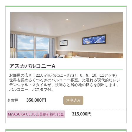
アスカバルコニーA
お部屋の広さ：22.0㎡
(7、8、9、10、11デッキ)
※バルコニー含む
世界も認めるくつろぎのバルコニー客室。光溢れる現代的なレジ
デンシャル・スタイルが、快適さと居心地の良さを演出します。
バルコニー、バスタブ付。
350,000円
名古屋
お申込み
315,000円
My ASUKA CLUB会員割引旅行代金