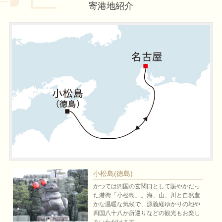
寄港地紹介
小松島(徳島)
かつては四国の玄関口として賑やかだっ
た港街「小松島」。海、山、川と自然豊
かな温暖な気候で、源義経ゆかりの地や
四国八十八か所巡りなどの観光もお楽し
みいただけます。