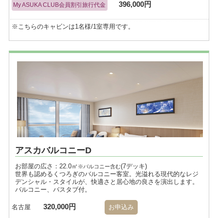
396,000円
My ASUKA CLUB会員割引旅行代金
※こちらのキャビンは1名様/1室専用です。
アスカバルコニーD
お部屋の広さ：22.0㎡
(7デッキ)
※バルコニー含む
世界も認めるくつろぎのバルコニー客室。光溢れる現代的なレジ
デンシャル・スタイルが、快適さと居心地の良さを演出します。
バルコニー、バスタブ付。
320,000円
名古屋
お申込み