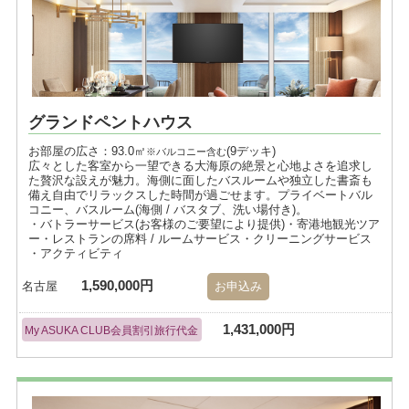
グランドペントハウス
お部屋の広さ：93.0㎡
(9デッキ)
※バルコニー含む
広々とした客室から一望できる大海原の絶景と心地よさを追求し
た贅沢な設えが魅力。海側に面したバスルームや独立した書斎も
備え自由でリラックスした時間が過ごせます。プライベートバル
コニー、バスルーム(海側 / バスタブ、洗い場付き)。
・バトラーサービス(お客様のご要望により提供)・寄港地観光ツア
ー・レストランの席料 / ルームサービス・クリーニングサービス
・アクティビティ
1,590,000円
名古屋
お申込み
1,431,000円
My ASUKA CLUB会員割引旅行代金