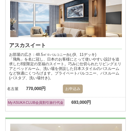
アスカスイート
お部屋の広さ：48.5㎡
(9、11デッキ)
※バルコニー含む
「飛鳥」を名に冠し、日本のお客様にとって使いやすい設計を追
求した8室限定の至福のスイート。巧みに仕切られたリビングエリ
アとベッドルーム、洗い場を併設した日本スタイルのバスルーム
など快適にくつろげます。プライベートバルコニー、バスルーム
(バスタブ、洗い場付き)。
770,000円
名古屋
お申込み
693,000円
My ASUKA CLUB会員割引旅行代金