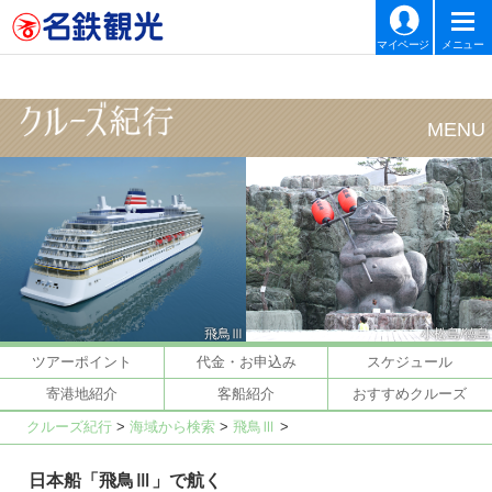
マイページ
メニュー
飛鳥Ⅲ
小松島/徳島
ツアーポイント
代金・お申込み
スケジュール
寄港地紹介
客船紹介
おすすめクルーズ
クルーズ紀行
>
海域から検索
>
飛鳥Ⅲ
>
日本船「飛鳥Ⅲ」で航く