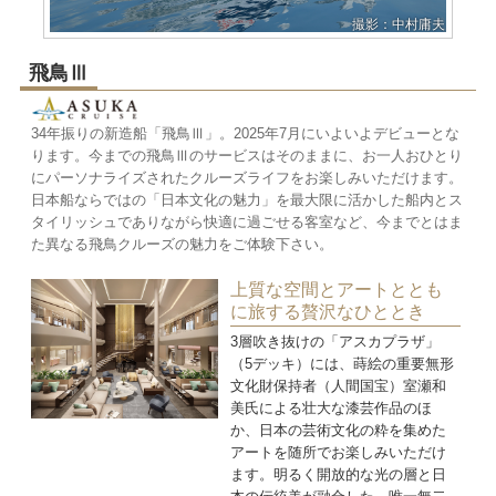
撮影：中村庸夫
飛鳥Ⅲ
34年振りの新造船「飛鳥Ⅲ」。2025年7月にいよいよデビューとな
ります。今までの飛鳥Ⅲのサービスはそのままに、お一人おひとり
にパーソナライズされたクルーズライフをお楽しみいただけます。
日本船ならではの「日本文化の魅力」を最大限に活かした船内とス
タイリッシュでありながら快適に過ごせる客室など、今までとはま
た異なる飛鳥クルーズの魅力をご体験下さい。
上質な空間とアートととも
に旅する贅沢なひととき
3層吹き抜けの「アスカプラザ」
（5デッキ）には、蒔絵の重要無形
文化財保持者（人間国宝）室瀬和
美氏による壮大な漆芸作品のほ
か、日本の芸術文化の粋を集めた
アートを随所でお楽しみいただけ
ます。明るく開放的な光の層と日