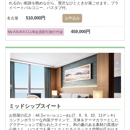
れる白い航跡を眺めながら、贅沢なひとときが過ごせます。プラ
イベートバルコニー、バスタブ付。
510,000円
名古屋
お申込み
459,000円
My ASUKA CLUB会員割引旅行代金
ミッドシップスイート
お部屋の広さ：44.3㎡
(7、8、9、10、11デッキ)
※バルコニー含む
コンテンポラリーな内装デザインで、天体をテーマカラーとした
グラデーションで彩られたスイート。和の趣のある素材の質感が
心地よく、いつまでも過ごしたくなるリラックス空間が広がりま