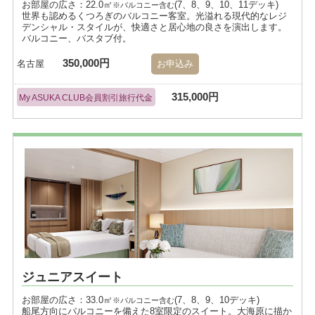
お部屋の広さ：22.0㎡
(7、8、9、10、11デッキ)
※バルコニー含む
世界も認めるくつろぎのバルコニー客室。光溢れる現代的なレジ
デンシャル・スタイルが、快適さと居心地の良さを演出します。
バルコニー、バスタブ付。
350,000円
名古屋
お申込み
315,000円
My ASUKA CLUB会員割引旅行代金
ジュニアスイート
お部屋の広さ：33.0㎡
(7、8、9、10デッキ)
※バルコニー含む
船尾方向にバルコニーを備えた8室限定のスイート。大海原に描か