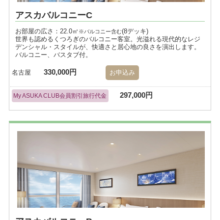
アスカバルコニーC
お部屋の広さ：22.0㎡
(8デッキ)
※バルコニー含む
世界も認めるくつろぎのバルコニー客室。光溢れる現代的なレジ
デンシャル・スタイルが、快適さと居心地の良さを演出します。
バルコニー、バスタブ付。
330,000円
名古屋
お申込み
297,000円
My ASUKA CLUB会員割引旅行代金