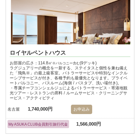
ロイヤルペントハウス
お部屋の広さ：114.8㎡
(9デッキ)
※バルコニー含む
ラグジュアリーの概念を一新する、ステイタスと個性を兼ね備え
た「飛鳥Ⅲ」の最上級客室。バトラーサービスや特別なインクル
ーシブサービスが付き、各種予約も最優先となります。プライベ
ートバルコニー、バスルーム(海側 / バスタブ、洗い場付き)。
・専属チーフコンシェルジュによるバトラーサービス・寄港地観
光ツアー・レストランの席料 / ルームサービス・クリーニングサ
ービス・アクティビティ
1,740,000円
名古屋
お申込み
1,566,000円
My ASUKA CLUB会員割引旅行代金