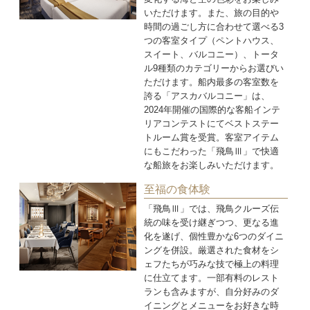
いただけます。また、旅の目的や
時間の過ごし方に合わせて選べる3
つの客室タイプ（ペントハウス、
スイート、バルコニー）、トータ
ル9種類のカテゴリーからお選びい
ただけます。船内最多の客室数を
誇る「アスカバルコニー」は、
2024年開催の国際的な客船インテ
リアコンテストにてベストステー
トルーム賞を受賞。客室アイテム
にもこだわった「飛鳥Ⅲ」で快適
な船旅をお楽しみいただけます。
至福の食体験
「飛鳥Ⅲ」では、飛鳥クルーズ伝
統の味を受け継ぎつつ、更なる進
化を遂げ、個性豊かな6つのダイニ
ングを併設。厳選された食材をシ
ェフたちが巧みな技で極上の料理
に仕立てます。一部有料のレスト
ランも含みますが、自分好みのダ
イニングとメニューをお好きな時