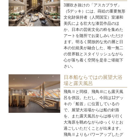
3層吹き抜けの「アスカプラザ」
（5デッキ）には、蒔絵の重要無形
文化財保持者（人間国宝）室瀬和
美氏による壮大な漆芸作品のほ
か、日本の芸術文化の粋を集めた
アートを随所でお楽しみいただけ
ます。明るく開放的な光の層と日
本の伝統美が融合した、唯一無二
の世界観とスタイリッシュながら
心が落ち着く空間を是非ご堪能下
さい。
日本船ならではの展望大浴
場と露天風呂
飛鳥Ⅱと同様、飛鳥Ⅲにも露天風
呂を併設。ただし、今回は12デッ
キの「船首」に位置しているの
で、展望大浴場からは船の針路
を、また露天風呂からは移り行く
大海原を眺めながらゆっくりとお
過ごしいただくことが出来ます。
飛鳥Ⅱよりもパワーアップしたグ