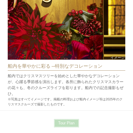
イメージ
船内を華やかに彩る ─特別なデコレーション
船内ではクリスマスツリーを始めとした華やかなデコレーション
が、心躍る季節感を演出します。各所に飾られたクリスマスカラー
の花々も、冬のクルーズライフを彩ります。船内での記念撮影もぜ
ひ。
※写真はすべてイメージです。掲載の料理および船内イメージ等は2025年のク
リスマスクルーズで撮影したものです。
Tour Plan