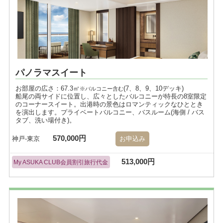
パノラマスイート
お部屋の広さ：67.3㎡
(7、8、9、10デッキ)
※バルコニー含む
船尾の両サイドに位置し、広々としたバルコニーが特長の8室限定
のコーナースイート。出港時の景色はロマンティックなひととき
を演出します。プライベートバルコニー、バスルーム(海側 / バス
タブ、洗い場付き)。
570,000円
神戸-東京
お申込み
513,000円
My ASUKA CLUB会員割引旅行代金