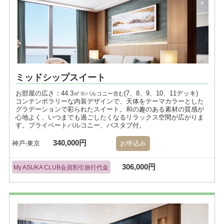
ミッドシップスイート
お部屋の広さ：44.3㎡
(7、8、9、10、11デッキ)
※バルコニー含む
コンテンポラリーな内装デザインで、天体をテーマカラーとした
グラデーションで彩られたスイート。和の趣のある素材の質感が
心地よく、いつまでも過ごしたくなるリラックス空間が広がりま
す。プライベートバルコニー、バスタブ付。
340,000円
神戸-東京
お申込み
306,000円
My ASUKA CLUB会員割引旅行代金