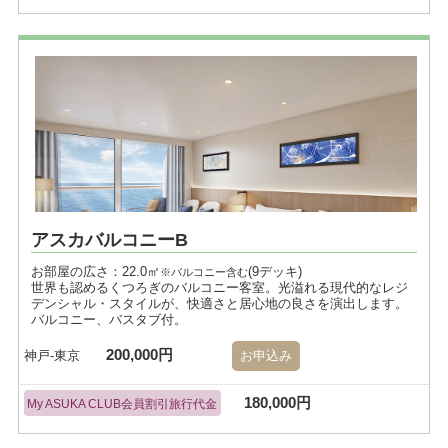
アスカバルコニーB
お部屋の広さ：22.0㎡
(9デッキ)
※バルコニー含む
世界も認めるくつろぎのバルコニー客室。光溢れる現代的なレジ
デンシャル・スタイルが、快適さと居心地の良さを演出します。
バルコニー、バスタブ付。
200,000円
神戸-東京
お申込み
180,000円
My ASUKA CLUB会員割引旅行代金