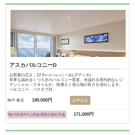
アスカバルコニーD
お部屋の広さ：22.0㎡
(7デッキ)
※バルコニー含む
世界も認めるくつろぎのバルコニー客室。光溢れる現代的なレジ
デンシャル・スタイルが、快適さと居心地の良さを演出します。
バルコニー、バスタブ付。
190,000円
神戸-東京
お申込み
171,000円
My ASUKA CLUB会員割引旅行代金