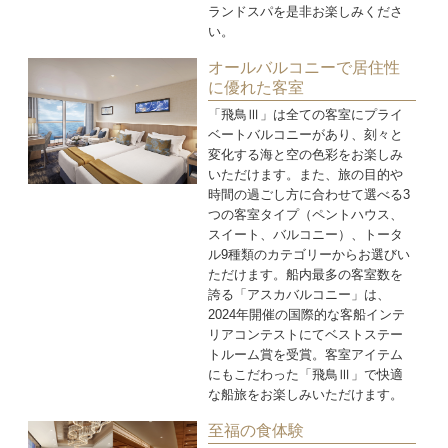
ランドスパを是非お楽しみくださ
い。
オールバルコニーで居住性
に優れた客室
「飛鳥Ⅲ」は全ての客室にプライ
ベートバルコニーがあり、刻々と
変化する海と空の色彩をお楽しみ
いただけます。また、旅の目的や
時間の過ごし方に合わせて選べる3
つの客室タイプ（ペントハウス、
スイート、バルコニー）、トータ
ル9種類のカテゴリーからお選びい
ただけます。船内最多の客室数を
誇る「アスカバルコニー」は、
2024年開催の国際的な客船インテ
リアコンテストにてベストステー
トルーム賞を受賞。客室アイテム
にもこだわった「飛鳥Ⅲ」で快適
な船旅をお楽しみいただけます。
至福の食体験