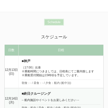
Schedule
スケジュール
日数
日程
■神戸
［17:00］出港
12月13日
※乗船時間につきましては、日程表にてご案内致します
(日)
※乗船受付開始は15時頃を予定しています。
朝食：- / 昼食：- / 夕食：船内 (船中泊)
■終日クルージング
12月14日
-- 船内施設やイベントをお楽しみください --
(月)
朝食：船内 / 昼食：船内 / 夕食：船内 (船中泊)