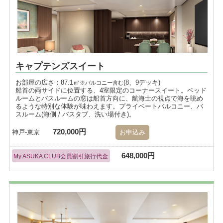
キャプテンズスイート
お部屋の広さ：87.1㎡
(8、9デッキ)
※バルコニー含む
船首の両サイドに位置する、4室限定のコーナースイート。ベッド
ルームとバスルームの窓は船首方向に、航海士の視点で海を眺め
るような特別な体験が味わえます。プライベートバルコニー、バ
スルーム(海側 / バスタブ、洗い場付き)。
720,000円
神戸-東京
お申込み
648,000円
My ASUKA CLUB会員割引旅行代金