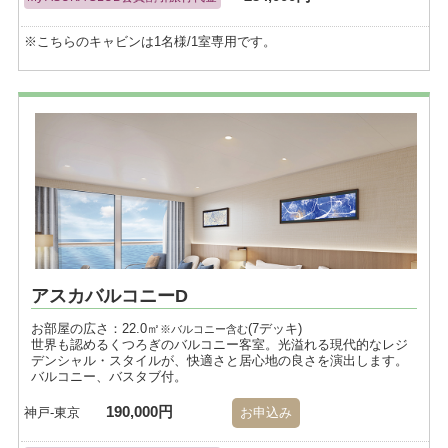
※こちらのキャビンは1名様/1室専用です。
アスカバルコニーD
お部屋の広さ：22.0㎡
(7デッキ)
※バルコニー含む
世界も認めるくつろぎのバルコニー客室。光溢れる現代的なレジ
デンシャル・スタイルが、快適さと居心地の良さを演出します。
バルコニー、バスタブ付。
190,000円
神戸-東京
お申込み