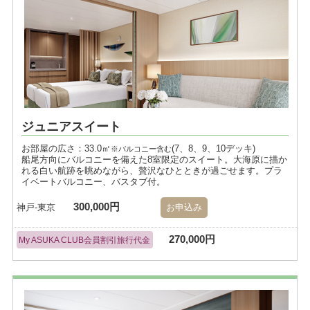
ジュニアスイート
お部屋の広さ：33.0㎡
(7、8、9、10デッキ)
※バルコニー含む
船尾方向にバルコニーを備えた8室限定のスイート。大海原に描か
れる白い航跡を眺めながら、贅沢なひとときが過ごせます。プラ
イベートバルコニー、バスタブ付。
300,000円
神戸-東京
お申込み
270,000円
My ASUKA CLUB会員割引旅行代金