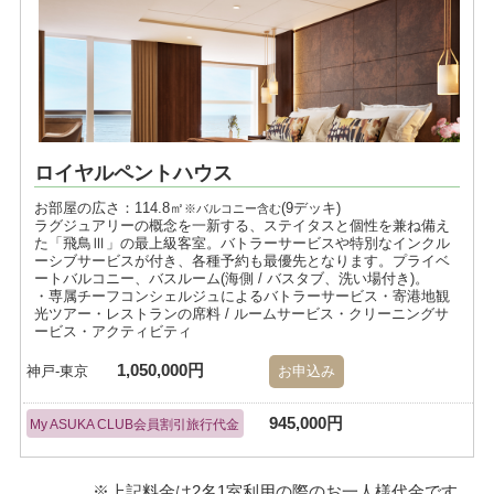
ロイヤルペントハウス
お部屋の広さ：114.8㎡
(9デッキ)
※バルコニー含む
ラグジュアリーの概念を一新する、ステイタスと個性を兼ね備え
た「飛鳥Ⅲ」の最上級客室。バトラーサービスや特別なインクル
ーシブサービスが付き、各種予約も最優先となります。プライベ
ートバルコニー、バスルーム(海側 / バスタブ、洗い場付き)。
・専属チーフコンシェルジュによるバトラーサービス・寄港地観
光ツアー・レストランの席料 / ルームサービス・クリーニングサ
ービス・アクティビティ
1,050,000円
神戸-東京
お申込み
945,000円
My ASUKA CLUB会員割引旅行代金