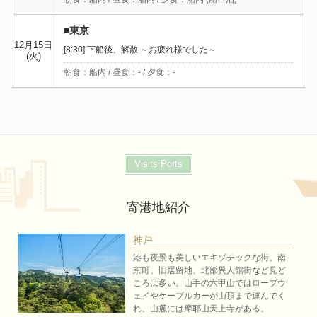
■東京
12月15日
[8:30] 下船後、解散 ～お疲れ様でした～
(火)
朝食：船内 / 昼食：- / 夕食：-
Visits Ports
寄港地紹介
神戸
港も夜景も美しいエキゾチックな街。南
京町、旧居留地、北部異人館街など見ど
ころは多い。山手の六甲山ではロープウ
ェイやケーブルカーが山頂まで運んでく
れ、山麓には摩耶山天上寺がある。