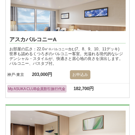
アスカバルコニーA
お部屋の広さ：22.0㎡
(7、8、9、10、11デッキ)
※バルコニー含む
世界も認めるくつろぎのバルコニー客室。光溢れる現代的なレジ
デンシャル・スタイルが、快適さと居心地の良さを演出します。
バルコニー、バスタブ付。
203,000円
神戸-東京
お申込み
182,700円
My ASUKA CLUB会員割引旅行代金