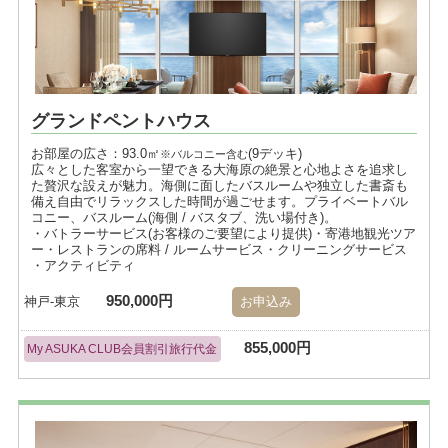
グランドペントハウス
お部屋の広さ：93.0㎡
(9デッキ)
※バルコニー含む
広々とした客室から一望できる大海原の絶景と心地よさを追求し
た贅沢な設えが魅力。海側に面したバスルームや独立した書斎も
備え自由でリラックスした時間が過ごせます。プライベートバル
コニー、バスルーム(海側 / バスタブ、洗い場付き)。
・バトラーサービス(お客様のご要望により提供)・寄港地観光ツア
ー・レストランの席料 / ルームサービス・クリーニングサービス
・アクティビティ
950,000円
神戸-東京
お申込み
855,000円
My ASUKA CLUB会員割引旅行代金