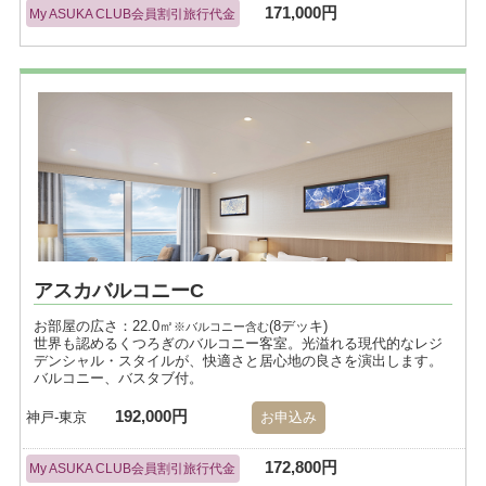
171,000円
My ASUKA CLUB会員割引旅行代金
アスカバルコニーC
お部屋の広さ：22.0㎡
(8デッキ)
※バルコニー含む
世界も認めるくつろぎのバルコニー客室。光溢れる現代的なレジ
デンシャル・スタイルが、快適さと居心地の良さを演出します。
バルコニー、バスタブ付。
192,000円
神戸-東京
お申込み
172,800円
My ASUKA CLUB会員割引旅行代金