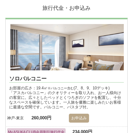
旅行代金・お申込み
ソロバルコニー
お部屋の広さ：19.4㎡
(7、8、9、10デッキ)
※バルコニー含む
「アスカバルコニー」のクオリティーを取り入れ、お一人様向け
の客室に。広々としたベッドとくつろぎのソファを配置し、十分
なスペースを確保しています。一人旅を優雅に楽しみたいお客様
に最適な空間です。バルコニー、バスタブ付。
260,000円
神戸-東京
お申込み
234,000円
My ASUKA CLUB会員割引旅行代金