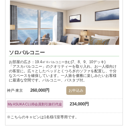
ソロバルコニー
お部屋の広さ：19.4㎡
(7、8、9、10デッキ)
※バルコニー含む
「アスカバルコニー」のクオリティーを取り入れ、お一人様向け
の客室に。広々としたベッドとくつろぎのソファを配置し、十分
なスペースを確保しています。一人旅を優雅に楽しみたいお客様
に最適な空間です。バルコニー、バスタブ付。
260,000円
神戸-東京
お申込み
234,000円
My ASUKA CLUB会員割引旅行代金
※こちらのキャビンは1名様/1室専用です。