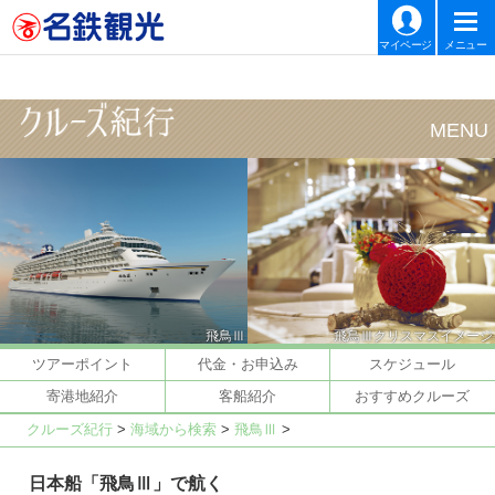
マイページ
メニュー
飛鳥Ⅲ
飛鳥Ⅲクリスマスイメージ
ツアーポイント
代金・お申込み
スケジュール
寄港地紹介
客船紹介
おすすめクルーズ
クルーズ紀行
>
海域から検索
>
飛鳥Ⅲ
>
日本船「飛鳥Ⅲ」で航く