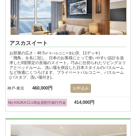
アスカスイート
お部屋の広さ：48.5㎡
(9、11デッキ)
※バルコニー含む
「飛鳥」を名に冠し、日本のお客様にとって使いやすい設計を追
求した8室限定の至福のスイート。巧みに仕切られたリビングエリ
アとベッドルーム、洗い場を併設した日本スタイルのバスルーム
など快適にくつろげます。プライベートバルコニー、バスルーム
(バスタブ、洗い場付き)。
460,000円
神戸-東京
お申込み
414,000円
My ASUKA CLUB会員割引旅行代金