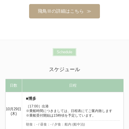
飛鳥Ⅲの詳細はこちら
Schedule
スケジュール
日数
日程
■博多
［17:00］出港
10月29日
※乗船時間につきましては、日程表にてご案内致します
(木)
※乗船受付開始は15時頃を予定しています。
朝食：- / 昼食：- / 夕食：船内 (船中泊)