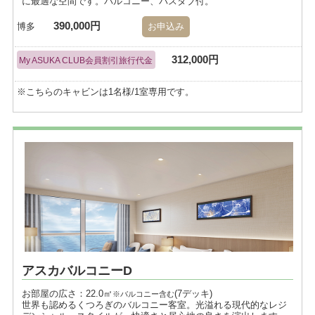
に最適な空間です。バルコニー、バスタブ付。
390,000円
博多
お申込み
312,000円
My ASUKA CLUB会員割引旅行代金
※こちらのキャビンは1名様/1室専用です。
アスカバルコニーD
お部屋の広さ：22.0㎡
(7デッキ)
※バルコニー含む
世界も認めるくつろぎのバルコニー客室。光溢れる現代的なレジ