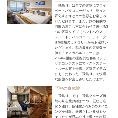
「飛鳥Ⅲ」は全ての客室にプライ
ベートバルコニーがあり、刻々と
変化する海と空の色彩をお楽しみ
いただけます。また、旅の目的や
時間の過ごし方に合わせて選べる3
つの客室タイプ（ペントハウス、
スイート、バルコニー）、トータ
ル9種類のカテゴリーからお選びい
ただけます。船内最多の客室数を
誇る「アスカバルコニー」は、
2024年開催の国際的な客船インテ
リアコンテストにてベストステー
トルーム賞を受賞。客室アイテム
にもこだわった「飛鳥Ⅲ」で快適
な船旅をお楽しみいただけます。
至福の食体験
「飛鳥Ⅲ」では、飛鳥クルーズ伝
統の味を受け継ぎつつ、更なる進
化を遂げ、個性豊かな6つのダイニ
ングを併設。厳選された食材をシ
ェフたちが巧みな技で極上の料理