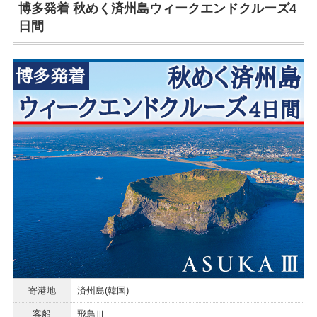
博多発着 秋めく済州島ウィークエンドクルーズ4
日間
寄港地
済州島(韓国)
客船
飛鳥Ⅲ