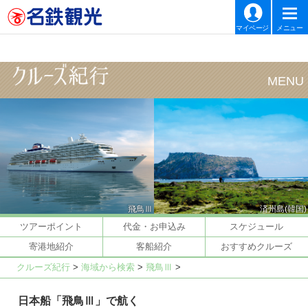
マイページ
メニュー
飛鳥Ⅲ
済州島(韓国)
ツアーポイント
代金・お申込み
スケジュール
寄港地紹介
客船紹介
おすすめクルーズ
クルーズ紀行
>
海域から検索
>
飛鳥Ⅲ
>
日本船「飛鳥Ⅲ」で航く