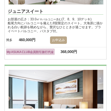
ジュニアスイート
お部屋の広さ：33.0㎡
(7、8、9、10デッキ)
※バルコニー含む
船尾方向にバルコニーを備えた8室限定のスイート。大海原に描か
れる白い航跡を眺めながら、贅沢なひとときが過ごせます。プラ
イベートバルコニー、バスタブ付。
460,000円
博多
お申込み
368,000円
My ASUKA CLUB会員割引旅行代金