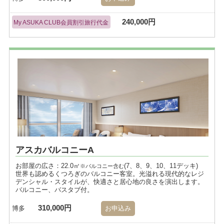
240,000円
My ASUKA CLUB会員割引旅行代金
アスカバルコニーA
お部屋の広さ：22.0㎡
(7、8、9、10、11デッキ)
※バルコニー含む
世界も認めるくつろぎのバルコニー客室。光溢れる現代的なレジ
デンシャル・スタイルが、快適さと居心地の良さを演出します。
バルコニー、バスタブ付。
310,000円
博多
お申込み