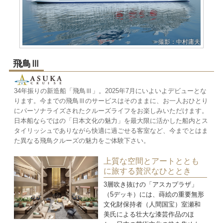
撮影：中村庸夫
飛鳥Ⅲ
34年振りの新造船「飛鳥Ⅲ」。2025年7月にいよいよデビューとな
ります。今までの飛鳥Ⅲのサービスはそのままに、お一人おひとり
にパーソナライズされたクルーズライフをお楽しみいただけます。
日本船ならではの「日本文化の魅力」を最大限に活かした船内とス
タイリッシュでありながら快適に過ごせる客室など、今までとはま
た異なる飛鳥クルーズの魅力をご体験下さい。
上質な空間とアートととも
に旅する贅沢なひととき
3層吹き抜けの「アスカプラザ」
（5デッキ）には、蒔絵の重要無形
文化財保持者（人間国宝）室瀬和
美氏による壮大な漆芸作品のほ