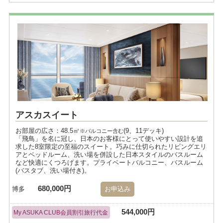
アスカスイート
お部屋の広さ：48.5㎡
(9、11デッキ)
※バルコニー含む
「飛鳥」を名に冠し、日本のお客様にとって使いやすい設計を追
求した8室限定の至福のスイート。巧みに仕切られたリビングエリ
アとベッドルーム、洗い場を併設した日本スタイルのバスルーム
など快適にくつろげます。プライベートバルコニー、バスルーム
(バスタブ、洗い場付き)。
680,000円
博多
お申込み
544,000円
My ASUKA CLUB会員割引旅行代金