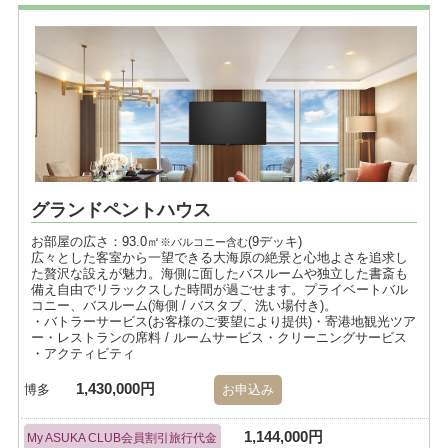
グランドペントハウス
お部屋の広さ：93.0㎡
(9デッキ)
※バルコニー含む
広々とした客室から一望できる大海原の絶景と心地よさを追求し
た贅沢な設えが魅力。海側に面したバスルームや独立した書斎も
備え自由でリラックスした時間が過ごせます。プライベートバル
コニー、バスルーム(海側 / バスタブ、洗い場付き)。
・バトラーサービス(お客様のご要望により提供)・寄港地観光ツア
ー・レストランの席料 / ルームサービス・クリーニングサービス
・アクティビティ
1,430,000円
博多
お申込み
1,144,000円
My ASUKA CLUB会員割引旅行代金