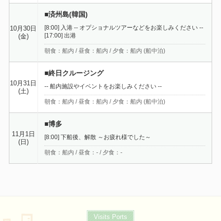
■済州島(韓国)
[8:00] 入港 -- オプショナルツアーなどをお楽しみください --
10月30日
[17:00] 出港
(金)
朝食：船内 / 昼食：船内 / 夕食：船内 (船中泊)
■終日クルージング
10月31日
-- 船内施設やイベントをお楽しみください --
(土)
朝食：船内 / 昼食：船内 / 夕食：船内 (船中泊)
■博多
11月1日
[8:00] 下船後、解散 ～お疲れ様でした～
(日)
朝食：船内 / 昼食：- / 夕食：-
Visits Ports