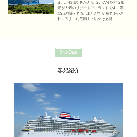
まれ、牧場やみかん畑 などの牧歌的な風
景が人気のリゾートアイランドです。漢
拏山の噴火で流れ出た溶岩が海で冷やさ
れて固まった竜頭山の眺めは必見。
Ship Data
客船紹介