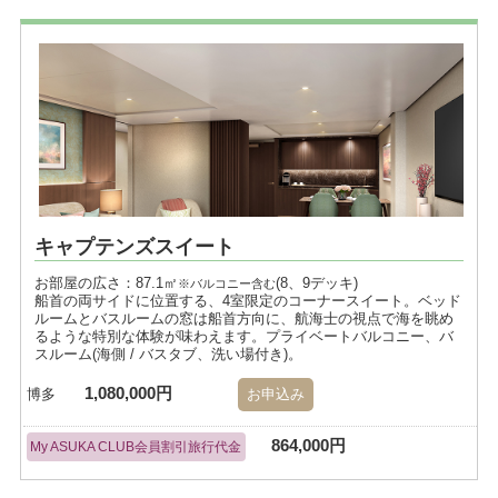
キャプテンズスイート
お部屋の広さ：87.1㎡
(8、9デッキ)
※バルコニー含む
船首の両サイドに位置する、4室限定のコーナースイート。ベッド
ルームとバスルームの窓は船首方向に、航海士の視点で海を眺め
るような特別な体験が味わえます。プライベートバルコニー、バ
スルーム(海側 / バスタブ、洗い場付き)。
1,080,000円
博多
お申込み
864,000円
My ASUKA CLUB会員割引旅行代金