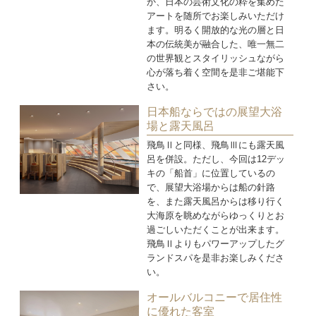
か、日本の芸術文化の粋を集めた
アートを随所でお楽しみいただけ
ます。明るく開放的な光の層と日
本の伝統美が融合した、唯一無二
の世界観とスタイリッシュながら
心が落ち着く空間を是非ご堪能下
さい。
日本船ならではの展望大浴
場と露天風呂
飛鳥Ⅱと同様、飛鳥Ⅲにも露天風
呂を併設。ただし、今回は12デッ
キの「船首」に位置しているの
で、展望大浴場からは船の針路
を、また露天風呂からは移り行く
大海原を眺めながらゆっくりとお
過ごしいただくことが出来ます。
飛鳥Ⅱよりもパワーアップしたグ
ランドスパを是非お楽しみくださ
い。
オールバルコニーで居住性
に優れた客室