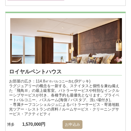
ロイヤルペントハウス
お部屋の広さ：114.8㎡
(9デッキ)
※バルコニー含む
ラグジュアリーの概念を一新する、ステイタスと個性を兼ね備え
た「飛鳥Ⅲ」の最上級客室。バトラーサービスや特別なインクル
ーシブサービスが付き、各種予約も最優先となります。プライベ
ートバルコニー、バスルーム(海側 / バスタブ、洗い場付き)。
・専属チーフコンシェルジュによるバトラーサービス・寄港地観
光ツアー・レストランの席料 / ルームサービス・クリーニングサ
ービス・アクティビティ
1,570,000円
博多
お申込み