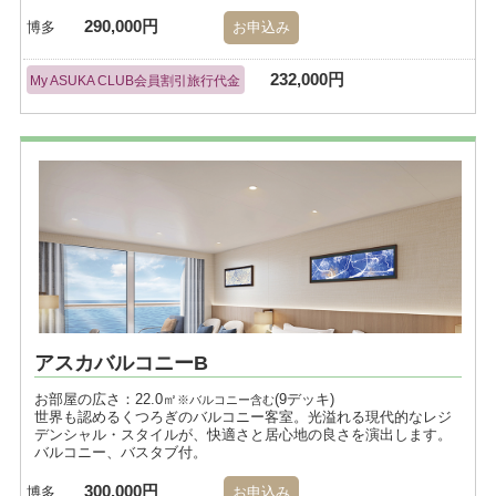
290,000円
博多
お申込み
232,000円
My ASUKA CLUB会員割引旅行代金
アスカバルコニーB
お部屋の広さ：22.0㎡
(9デッキ)
※バルコニー含む
世界も認めるくつろぎのバルコニー客室。光溢れる現代的なレジ
デンシャル・スタイルが、快適さと居心地の良さを演出します。
バルコニー、バスタブ付。
300,000円
博多
お申込み