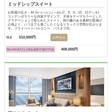
ミッドシップスイート
お部屋の広さ：44.3㎡
(7、8、9、10、11デッキ)
※バルコニー含む
コンテンポラリーな内装デザインで、天体をテーマカラーとした
グラデーションで彩られたスイート。和の趣のある素材の質感が
心地よく、いつまでも過ごしたくなるリラックス空間が広がりま
す。プライベートバルコニー、バスタブ付。
510,000円
博多
お申込み
408,000円
My ASUKA CLUB会員割引旅行代金