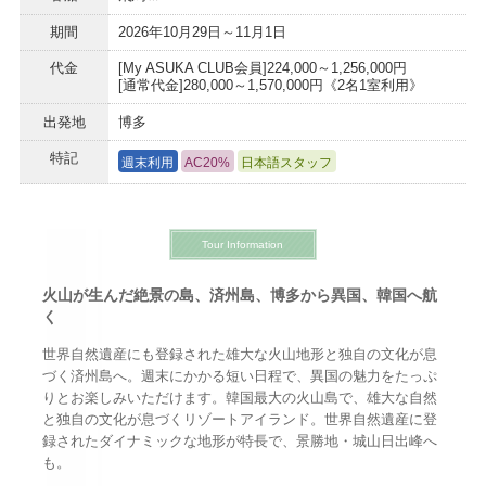
期間
2026年10月29日～11月1日
代金
[My ASUKA CLUB会員]224,000～1,256,000円
[通常代金]280,000～1,570,000円《2名1室利用》
出発地
博多
特記
週末利用
AC20%
日本語スタッフ
Tour Information
火山が生んだ絶景の島、済州島、博多から異国、韓国へ航
く
世界自然遺産にも登録された雄大な火山地形と独自の文化が息
づく済州島へ。週末にかかる短い日程で、異国の魅力をたっぷ
りとお楽しみいただけます。韓国最大の火山島で、雄大な自然
と独自の文化が息づくリゾートアイランド。世界自然遺産に登
録されたダイナミックな地形が特長で、景勝地・城山日出峰へ
も。