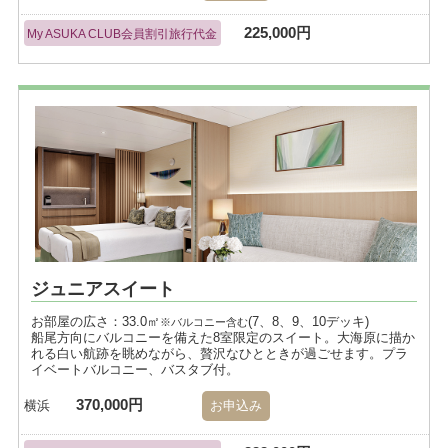
225,000円
My ASUKA CLUB会員割引旅行代金
ジュニアスイート
お部屋の広さ：33.0㎡
(7、8、9、10デッキ)
※バルコニー含む
船尾方向にバルコニーを備えた8室限定のスイート。大海原に描か
れる白い航跡を眺めながら、贅沢なひとときが過ごせます。プラ
イベートバルコニー、バスタブ付。
370,000円
横浜
お申込み