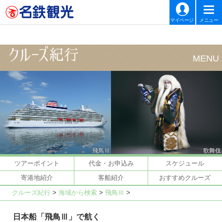
マイページ
メニュー
飛鳥Ⅲ
歌舞伎
ツアーポイント
代金・お申込み
スケジュール
寄港地紹介
客船紹介
おすすめクルーズ
クルーズ紀行
>
海域から検索
>
飛鳥Ⅲ
>
日本船「飛鳥Ⅲ」で航く