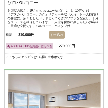
ソロバルコニー
お部屋の広さ：19.4㎡
(7、8、9、10デッキ)
※バルコニー含む
「アスカバルコニー」のクオリティーを取り入れ、お一人様向け
の客室に。広々としたベッドとくつろぎのソファを配置し、十分
なスペースを確保しています。一人旅を優雅に楽しみたいお客様
に最適な空間です。バルコニー、バスタブ付。
310,000円
横浜
お申込み
279,000円
My ASUKA CLUB会員割引旅行代金
※こちらのキャビンは1名様/1室専用です。