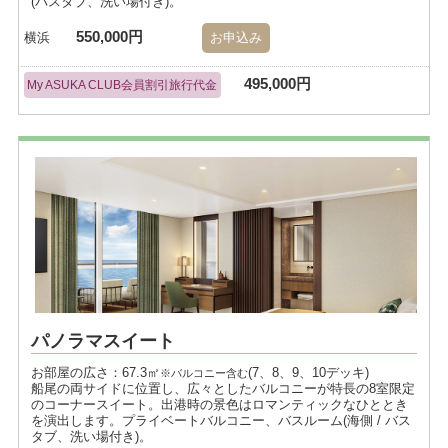
(バスタブ、洗い場付き)。
550,000円
横浜
お申込み
495,000円
My ASUKA CLUB会員割引旅行代金
パノラマスイート
お部屋の広さ：67.3㎡
(7、8、9、10デッキ)
※バルコニー含む
船尾の両サイドに位置し、広々としたバルコニーが特長の8室限定
のコーナースイート。出港時の景色はロマンティックなひととき
を演出します。プライベートバルコニー、バスルーム(海側 / バス
タブ、洗い場付き)。