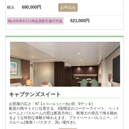
690,000円
横浜
お申込み
621,000円
My ASUKA CLUB会員割引旅行代金
キャプテンズスイート
お部屋の広さ：87.1㎡
(8、9デッキ)
※バルコニー含む
船首の両サイドに位置する、4室限定のコーナースイート。ベッド
ルームとバスルームの窓は船首方向に、航海士の視点で海を眺め
るような特別な体験が味わえます。プライベートバルコニー、バ
スルーム(海側 / バスタブ、洗い場付き)。