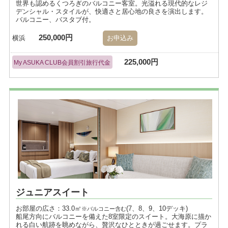
世界も認めるくつろぎのバルコニー客室。光溢れる現代的なレジ
デンシャル・スタイルが、快適さと居心地の良さを演出します。
バルコニー、バスタブ付。
250,000円
横浜
お申込み
225,000円
My ASUKA CLUB会員割引旅行代金
ジュニアスイート
お部屋の広さ：33.0㎡
(7、8、9、10デッキ)
※バルコニー含む
船尾方向にバルコニーを備えた8室限定のスイート。大海原に描か
れる白い航跡を眺めながら、贅沢なひとときが過ごせます。プラ