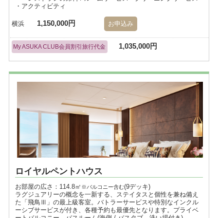
・アクティビティ
1,150,000円
横浜
お申込み
1,035,000円
My ASUKA CLUB会員割引旅行代金
ロイヤルペントハウス
お部屋の広さ：114.8㎡
(9デッキ)
※バルコニー含む
ラグジュアリーの概念を一新する、ステイタスと個性を兼ね備え
た「飛鳥Ⅲ」の最上級客室。バトラーサービスや特別なインクル
ーシブサービスが付き、各種予約も最優先となります。プライベ
ートバルコニー、バスルーム(海側 / バスタブ、洗い場付き)。