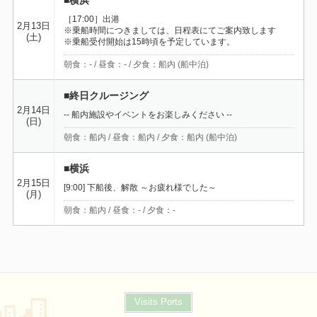
■横浜
［17:00］出港
2月13日
※乗船時間につきましては、日程表にてご案内致します
(土)
※乗船受付開始は15時頃を予定しています。
朝食：- / 昼食：- / 夕食：船内 (船中泊)
■終日クルージング
2月14日
-- 船内施設やイベントをお楽しみください --
(日)
朝食：船内 / 昼食：船内 / 夕食：船内 (船中泊)
■横浜
2月15日
[9:00] 下船後、解散 ～お疲れ様でした～
(月)
朝食：船内 / 昼食：- / 夕食：-
Visits Ports