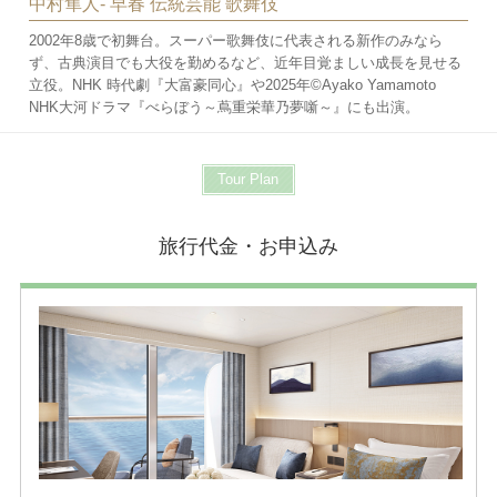
中村隼人- 早春 伝統芸能 歌舞伎
2002年8歳で初舞台。スーパー歌舞伎に代表される新作のみなら
ず、古典演目でも大役を勤めるなど、近年目覚ましい成長を見せる
立役。NHK 時代劇『大富豪同心』や2025年©Ayako Yamamoto
NHK大河ドラマ『べらぼう～蔦重栄華乃夢噺～』にも出演。
Tour Plan
旅行代金・お申込み