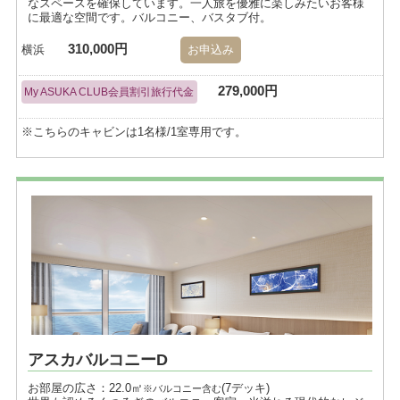
なスペースを確保しています。一人旅を優雅に楽しみたいお客様
に最適な空間です。バルコニー、バスタブ付。
310,000円
横浜
お申込み
279,000円
My ASUKA CLUB会員割引旅行代金
※こちらのキャビンは1名様/1室専用です。
アスカバルコニーD
お部屋の広さ：22.0㎡
(7デッキ)
※バルコニー含む