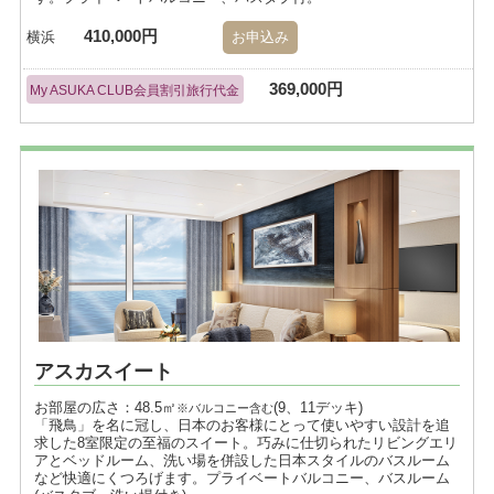
410,000円
横浜
お申込み
369,000円
My ASUKA CLUB会員割引旅行代金
アスカスイート
お部屋の広さ：48.5㎡
(9、11デッキ)
※バルコニー含む
「飛鳥」を名に冠し、日本のお客様にとって使いやすい設計を追
求した8室限定の至福のスイート。巧みに仕切られたリビングエリ
アとベッドルーム、洗い場を併設した日本スタイルのバスルーム
など快適にくつろげます。プライベートバルコニー、バスルーム