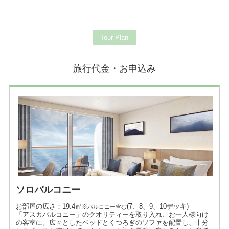
Tour Plan
旅行代金・お申込み
ソロバルコニー
お部屋の広さ：19.4㎡
(7、8、9、10デッキ)
※バルコニー含む
「アスカバルコニー」のクオリティーを取り入れ、お一人様向け
の客室に。広々としたベッドとくつろぎのソファを配置し、十分