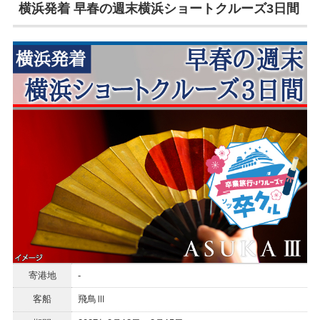
横浜発着 早春の週末横浜ショートクルーズ3日間
寄港地
-
客船
飛鳥Ⅲ