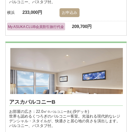
バルコニー、バスタブ付。
233,000円
横浜
お申込み
209,700円
My ASUKA CLUB会員割引旅行代金
アスカバルコニーB
お部屋の広さ：22.0㎡
(9デッキ)
※バルコニー含む
世界も認めるくつろぎのバルコニー客室。光溢れる現代的なレジ
デンシャル・スタイルが、快適さと居心地の良さを演出します。
バルコニー、バスタブ付。