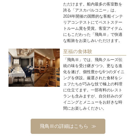
ただけます。船内最多の客室数を
誇る「アスカバルコニー」は、
2024年開催の国際的な客船インテ
リアコンテストにてベストステー
トルーム賞を受賞。客室アイテム
にもこだわった「飛鳥Ⅲ」で快適
な船旅をお楽しみいただけます。
至福の食体験
「飛鳥Ⅲ」では、飛鳥クルーズ伝
統の味を受け継ぎつつ、更なる進
化を遂げ、個性豊かな6つのダイニ
ングを併設。厳選された食材をシ
ェフたちが巧みな技で極上の料理
に仕立てます。一部有料のレスト
ランも含みますが、自分好みのダ
イニングとメニューをお好きな時
間にお楽しみください。
飛鳥Ⅲの詳細はこちら