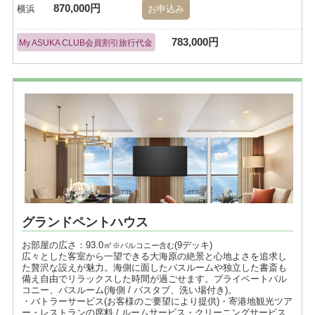
870,000円
横浜
お申込み
783,000円
My ASUKA CLUB会員割引旅行代金
グランドペントハウス
お部屋の広さ：93.0㎡
(9デッキ)
※バルコニー含む
広々とした客室から一望できる大海原の絶景と心地よさを追求し
た贅沢な設えが魅力。海側に面したバスルームや独立した書斎も
備え自由でリラックスした時間が過ごせます。プライベートバル
コニー、バスルーム(海側 / バスタブ、洗い場付き)。
・バトラーサービス(お客様のご要望により提供)・寄港地観光ツア
ー・レストランの席料 / ルームサービス・クリーニングサービス