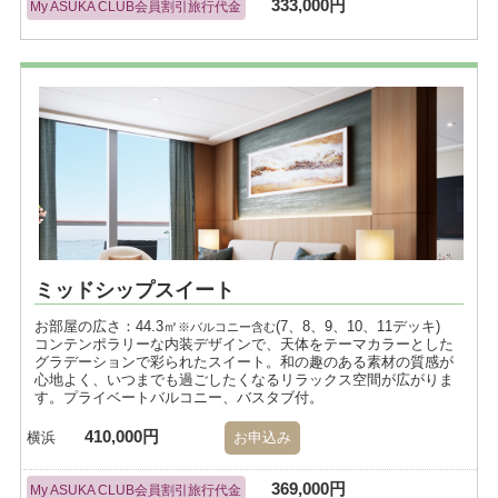
333,000円
My ASUKA CLUB会員割引旅行代金
ミッドシップスイート
お部屋の広さ：44.3㎡
(7、8、9、10、11デッキ)
※バルコニー含む
コンテンポラリーな内装デザインで、天体をテーマカラーとした
グラデーションで彩られたスイート。和の趣のある素材の質感が
心地よく、いつまでも過ごしたくなるリラックス空間が広がりま
す。プライベートバルコニー、バスタブ付。
410,000円
横浜
お申込み
369,000円
My ASUKA CLUB会員割引旅行代金