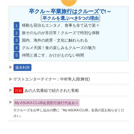
卒クル～卒業旅行はクルーズで!～
卒クルを選ぶべき5つの理由
移動も宿泊もエンタメ、食事も全て込で楽々
1
旅そのものが非日常！クルーズで特別な体験
2
国内、海外の絶景・文化に触れられる
3
グルメ天国！食の楽しみもクルーズの魅力
4
仲間と過ごす、かけがえのない時間
5
週末利用
ゲストエンターテイナー：中村隼人(歌舞伎)
あの人気番組で紹介された客船
注目
My ASUKA CLUB会員割引旅行代金あり
※クルーズをお申し込みの際に「My ASUKA CLUB」会員の旨お知らせくだ
さい。