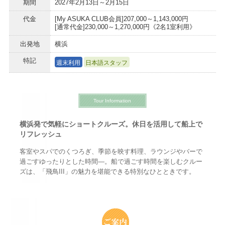
期間
2027年2月13日～2月15日
代金
[My ASUKA CLUB会員]207,000～1,143,000円
[通常代金]230,000～1,270,000円《2名1室利用》
出発地
横浜
特記
週末利用
日本語スタッフ
Tour Information
横浜発で気軽にショートクルーズ。休日を活用して船上で
リフレッシュ
客室やスパでのくつろぎ、季節を映す料理、ラウンジやバーで
過ごすゆったりとした時間—。船で過ごす時間を楽しむクルー
ズは、「飛鳥III」の魅力を堪能できる特別なひとときです。