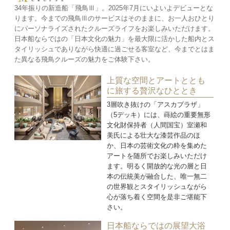
34年振りの新造船「飛鳥Ⅲ」。2025年7月にいよいよデビューとな
ります。今までの飛鳥Ⅲのサービスはそのままに、お一人おひとり
にパーソナライズされたクルーズライフをお楽しみいただけます。
日本船ならではの「日本文化の魅力」を最大限に活かした船内とス
タイリッシュでありながら快適に過ごせる客室など、今までとはま
た異なる飛鳥クルーズの魅力をご体験下さい。
上質な空間とアートととも
に旅する贅沢なひととき
3層吹き抜けの「アスカプラザ」
（5デッキ）には、蒔絵の重要無形
文化財保持者（人間国宝）室瀬和
美氏による壮大な漆芸作品のほ
か、日本の芸術文化の粋を集めた
アートを随所でお楽しみいただけ
ます。明るく開放的な光の層と日
本の伝統美が融合した、唯一無二
の世界観とスタイリッシュながら
心が落ち着く空間を是非ご堪能下
さい。
日本船ならではの展望大浴