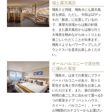
場と露天風呂
飛鳥Ⅱと同様、飛鳥Ⅲにも露天風
呂を併設。ただし、今回は12デッ
キの「船首」に位置しているの
で、展望大浴場からは船の針路
を、また露天風呂からは移り行く
大海原を眺めながらゆっくりとお
過ごしいただくことが出来ます。
飛鳥Ⅱよりもパワーアップしたグ
ランドスパを是非お楽しみくださ
い。
オールバルコニーで居住性
に優れた客室
「飛鳥Ⅲ」は全ての客室にプライ
ベートバルコニーがあり、刻々と
変化する海と空の色彩をお楽しみ
いただけます。また、旅の目的や
時間の過ごし方に合わせて選べる3
つの客室タイプ（ペントハウス、
スイート、バルコニー）、トータ
ル9種類のカテゴリーからお選びい