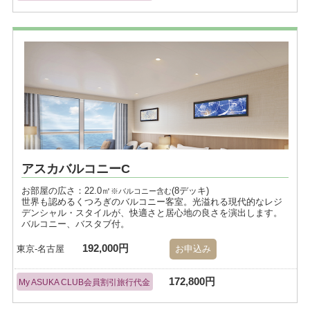
アスカバルコニーC
お部屋の広さ：22.0㎡
(8デッキ)
※バルコニー含む
世界も認めるくつろぎのバルコニー客室。光溢れる現代的なレジ
デンシャル・スタイルが、快適さと居心地の良さを演出します。
バルコニー、バスタブ付。
192,000円
東京-名古屋
お申込み
172,800円
My ASUKA CLUB会員割引旅行代金