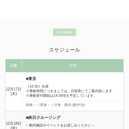
Schedule
スケジュール
日数
日程
■東京
［16:30］出港
12月17日
※乗船時間につきましては、日程表にてご案内致します
(木)
※乗船受付開始は14:30頃を予定しています。
朝食：- / 昼食：- / 夕食：船内 (船中泊)
■終日クルージング
12月18日
-- 船内施設やイベントをお楽しみください --
(金)