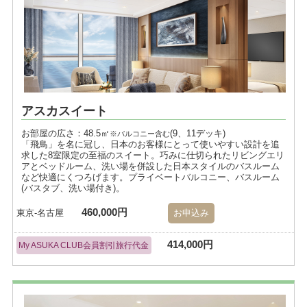
アスカスイート
お部屋の広さ：48.5㎡
(9、11デッキ)
※バルコニー含む
「飛鳥」を名に冠し、日本のお客様にとって使いやすい設計を追
求した8室限定の至福のスイート。巧みに仕切られたリビングエリ
アとベッドルーム、洗い場を併設した日本スタイルのバスルーム
など快適にくつろげます。プライベートバルコニー、バスルーム
(バスタブ、洗い場付き)。
460,000円
東京-名古屋
お申込み
414,000円
My ASUKA CLUB会員割引旅行代金