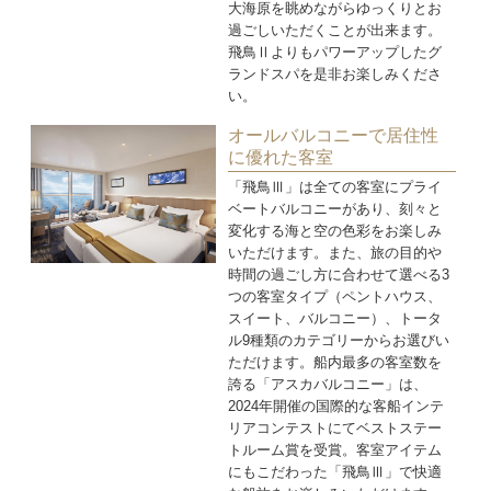
大海原を眺めながらゆっくりとお
過ごしいただくことが出来ます。
飛鳥Ⅱよりもパワーアップしたグ
ランドスパを是非お楽しみくださ
い。
オールバルコニーで居住性
に優れた客室
「飛鳥Ⅲ」は全ての客室にプライ
ベートバルコニーがあり、刻々と
変化する海と空の色彩をお楽しみ
いただけます。また、旅の目的や
時間の過ごし方に合わせて選べる3
つの客室タイプ（ペントハウス、
スイート、バルコニー）、トータ
ル9種類のカテゴリーからお選びい
ただけます。船内最多の客室数を
誇る「アスカバルコニー」は、
2024年開催の国際的な客船インテ
リアコンテストにてベストステー
トルーム賞を受賞。客室アイテム
にもこだわった「飛鳥Ⅲ」で快適