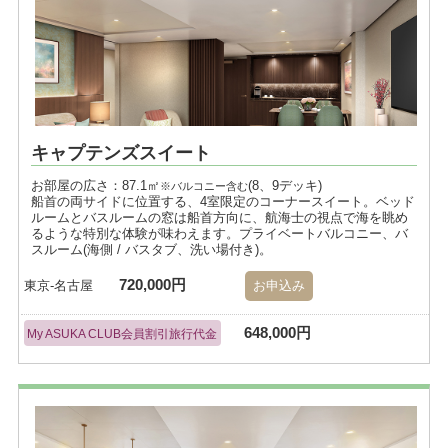
キャプテンズスイート
お部屋の広さ：87.1㎡
(8、9デッキ)
※バルコニー含む
船首の両サイドに位置する、4室限定のコーナースイート。ベッド
ルームとバスルームの窓は船首方向に、航海士の視点で海を眺め
るような特別な体験が味わえます。プライベートバルコニー、バ
スルーム(海側 / バスタブ、洗い場付き)。
720,000円
東京-名古屋
お申込み
648,000円
My ASUKA CLUB会員割引旅行代金