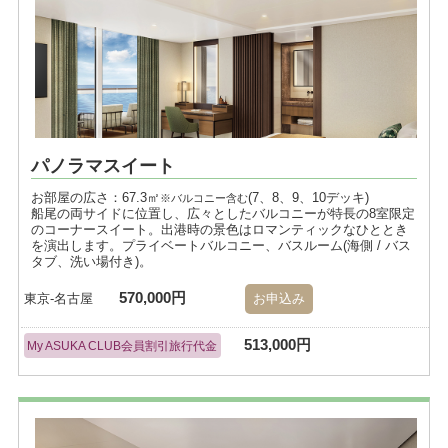
パノラマスイート
お部屋の広さ：67.3㎡
(7、8、9、10デッキ)
※バルコニー含む
船尾の両サイドに位置し、広々としたバルコニーが特長の8室限定
のコーナースイート。出港時の景色はロマンティックなひととき
を演出します。プライベートバルコニー、バスルーム(海側 / バス
タブ、洗い場付き)。
570,000円
東京-名古屋
お申込み
513,000円
My ASUKA CLUB会員割引旅行代金