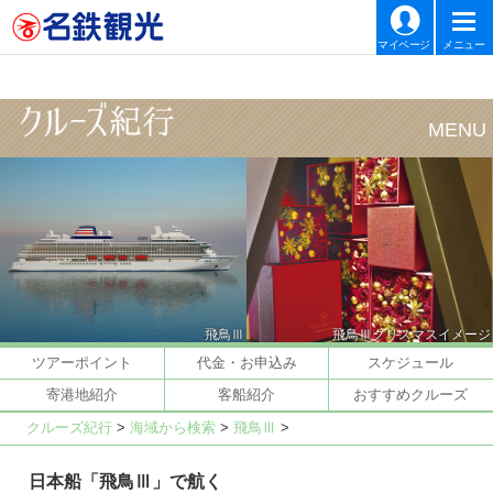
マイページ
メニュー
飛鳥Ⅲ
飛鳥Ⅲクリスマスイメージ
ツアーポイント
代金・お申込み
スケジュール
寄港地紹介
客船紹介
おすすめクルーズ
クルーズ紀行
>
海域から検索
>
飛鳥Ⅲ
>
日本船「飛鳥Ⅲ」で航く