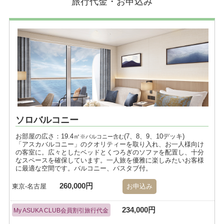
旅行代金・お申込み
ソロバルコニー
お部屋の広さ：19.4㎡
(7、8、9、10デッキ)
※バルコニー含む
「アスカバルコニー」のクオリティーを取り入れ、お一人様向け
の客室に。広々としたベッドとくつろぎのソファを配置し、十分
なスペースを確保しています。一人旅を優雅に楽しみたいお客様
に最適な空間です。バルコニー、バスタブ付。
260,000円
東京-名古屋
お申込み
234,000円
My ASUKA CLUB会員割引旅行代金