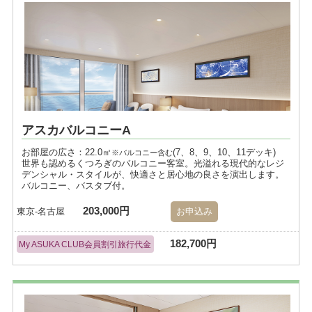
アスカバルコニーA
お部屋の広さ：22.0㎡
(7、8、9、10、11デッキ)
※バルコニー含む
世界も認めるくつろぎのバルコニー客室。光溢れる現代的なレジ
デンシャル・スタイルが、快適さと居心地の良さを演出します。
バルコニー、バスタブ付。
203,000円
東京-名古屋
お申込み
182,700円
My ASUKA CLUB会員割引旅行代金