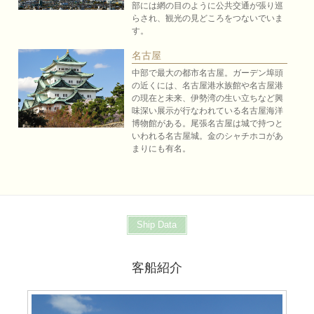
部には網の目のように公共交通が張り巡
らされ、観光の見どころをつないでいま
す。
名古屋
中部で最大の都市名古屋。ガーデン埠頭
の近くには、名古屋港水族館や名古屋港
の現在と未来、伊勢湾の生い立ちなど興
味深い展示が行なわれている名古屋海洋
博物館がある。尾張名古屋は城で持つと
いわれる名古屋城。金のシャチホコがあ
まりにも有名。
Ship Data
客船紹介