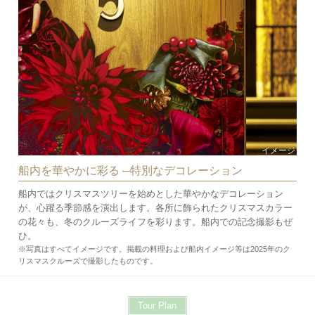
イメージ
船内を華やかに彩る ─特別なデコレーション
船内ではクリスマスツリーを始めとした華やかなデコレーション
が、心躍る季節感を演出します。各所に飾られたクリスマスカラー
の花々も、冬のクルーズライフを彩ります。船内での記念撮影もぜ
ひ。
※写真はすべてイメージです。掲載の料理および船内イメージ等は2025年のク
リスマスクルーズで撮影したものです。
Tour Plan