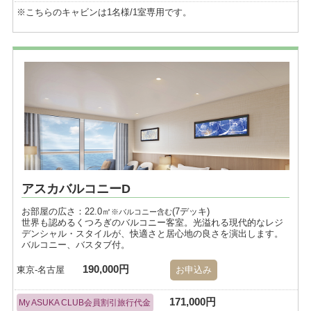
※こちらのキャビンは1名様/1室専用です。
アスカバルコニーD
お部屋の広さ：22.0㎡
(7デッキ)
※バルコニー含む
世界も認めるくつろぎのバルコニー客室。光溢れる現代的なレジ
デンシャル・スタイルが、快適さと居心地の良さを演出します。
バルコニー、バスタブ付。
190,000円
東京-名古屋
お申込み
171,000円
My ASUKA CLUB会員割引旅行代金