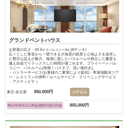
グランドペントハウス
お部屋の広さ：93.0㎡
(9デッキ)
※バルコニー含む
広々とした客室から一望できる大海原の絶景と心地よさを追求し
た贅沢な設えが魅力。海側に面したバスルームや独立した書斎も
備え自由でリラックスした時間が過ごせます。プライベートバル
コニー、バスルーム(海側 / バスタブ、洗い場付き)。
・バトラーサービス(お客様のご要望により提供)・寄港地観光ツア
ー・レストランの席料 / ルームサービス・クリーニングサービス
・アクティビティ
950,000円
東京-名古屋
お申込み
855,000円
My ASUKA CLUB会員割引旅行代金