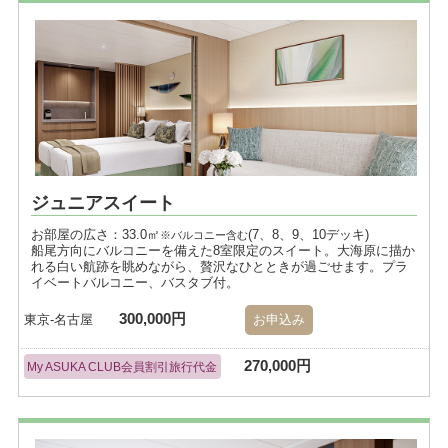
ジュニアスイート
お部屋の広さ：33.0㎡
(7、8、9、10デッキ)
※バルコニー含む
船尾方向にバルコニーを備えた8室限定のスイート。大海原に描か
れる白い航跡を眺めながら、贅沢なひとときが過ごせます。プラ
イベートバルコニー、バスタブ付。
300,000円
東京-名古屋
お申込み
270,000円
My ASUKA CLUB会員割引旅行代金