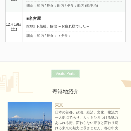
朝食：船内 / 昼食：船内 / 夕食：船内 (船中泊)
■名古屋
12月19日
[9:00] 下船後、解散 ～お疲れ様でした～
(土)
朝食：船内 / 昼食：- / 夕食：-
Visits Ports
寄港地紹介
東京
日本の首都。政治、経済、文化、物流の
一大拠点であり、人々をひきつける魅力
あふれる街。変わらない東京と変わり続
ける東京の魅力は尽きません。都心中央