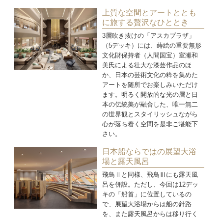
上質な空間とアートととも
に旅する贅沢なひととき
3層吹き抜けの「アスカプラザ」
（5デッキ）には、蒔絵の重要無形
文化財保持者（人間国宝）室瀬和
美氏による壮大な漆芸作品のほ
か、日本の芸術文化の粋を集めた
アートを随所でお楽しみいただけ
ます。明るく開放的な光の層と日
本の伝統美が融合した、唯一無二
の世界観とスタイリッシュながら
心が落ち着く空間を是非ご堪能下
さい。
日本船ならではの展望大浴
場と露天風呂
飛鳥Ⅱと同様、飛鳥Ⅲにも露天風
呂を併設。ただし、今回は12デッ
キの「船首」に位置しているの
で、展望大浴場からは船の針路
を、また露天風呂からは移り行く