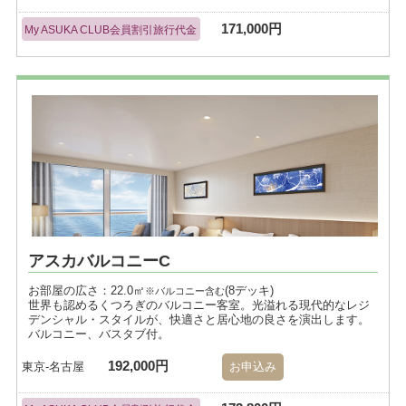
171,000円
My ASUKA CLUB会員割引旅行代金
アスカバルコニーC
お部屋の広さ：22.0㎡
(8デッキ)
※バルコニー含む
世界も認めるくつろぎのバルコニー客室。光溢れる現代的なレジ
デンシャル・スタイルが、快適さと居心地の良さを演出します。
バルコニー、バスタブ付。
192,000円
東京-名古屋
お申込み