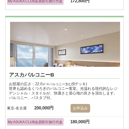
172,800円
My ASUKA CLUB会員割引旅行代金
アスカバルコニーB
お部屋の広さ：22.0㎡
(9デッキ)
※バルコニー含む
世界も認めるくつろぎのバルコニー客室。光溢れる現代的なレジ
デンシャル・スタイルが、快適さと居心地の良さを演出します。
バルコニー、バスタブ付。
200,000円
東京-名古屋
お申込み
180,000円
My ASUKA CLUB会員割引旅行代金