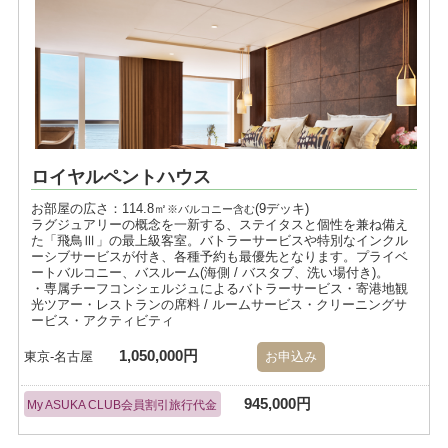
ロイヤルペントハウス
お部屋の広さ：114.8㎡
(9デッキ)
※バルコニー含む
ラグジュアリーの概念を一新する、ステイタスと個性を兼ね備え
た「飛鳥Ⅲ」の最上級客室。バトラーサービスや特別なインクル
ーシブサービスが付き、各種予約も最優先となります。プライベ
ートバルコニー、バスルーム(海側 / バスタブ、洗い場付き)。
・専属チーフコンシェルジュによるバトラーサービス・寄港地観
光ツアー・レストランの席料 / ルームサービス・クリーニングサ
ービス・アクティビティ
1,050,000円
東京-名古屋
お申込み
945,000円
My ASUKA CLUB会員割引旅行代金