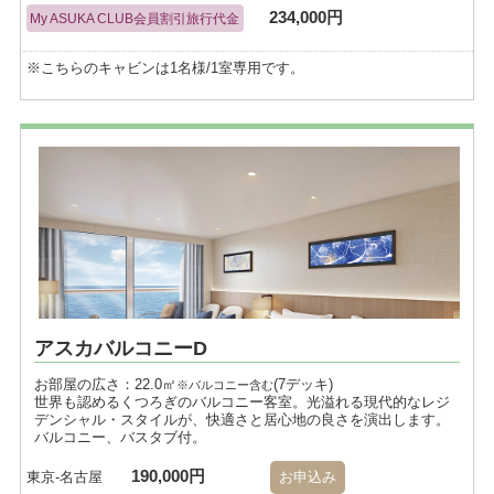
234,000円
My ASUKA CLUB会員割引旅行代金
※こちらのキャビンは1名様/1室専用です。
アスカバルコニーD
お部屋の広さ：22.0㎡
(7デッキ)
※バルコニー含む
世界も認めるくつろぎのバルコニー客室。光溢れる現代的なレジ
デンシャル・スタイルが、快適さと居心地の良さを演出します。
バルコニー、バスタブ付。
190,000円
東京-名古屋
お申込み