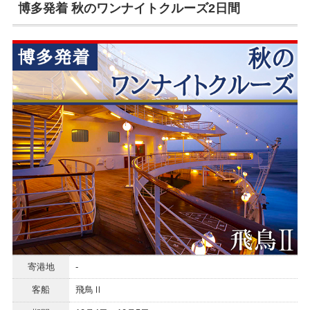
博多発着 秋のワンナイトクルーズ2日間
寄港地
-
客船
飛鳥Ⅱ