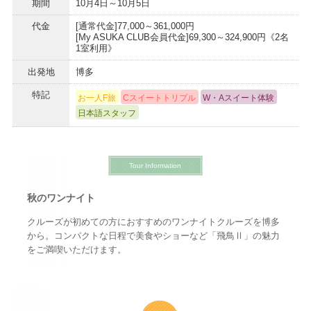
期間
10月4日～10月5日
代金
[通常代金]77,000～361,000円
[My ASUKA CLUB会員代金]69,300～324,900円《2名
1室利用》
出発地
博多
特記
お一人F旅
Cスイートトリプル
W・Aスイート体験
日本語スタッフ
Tour Information
秋のワンナイト
クルーズが初めての方におすすめのワンナイトクルーズを博多
から。コンパクトな日程で美食やショーなど「飛鳥Ⅱ」の魅力
をご満喫いただけます。