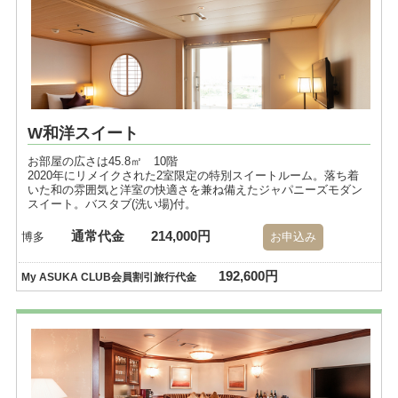
W和洋スイート
お部屋の広さは45.8㎡ 10階
2020年にリメイクされた2室限定の特別スイートルーム。落ち着
いた和の雰囲気と洋室の快適さを兼ね備えたジャパニーズモダン
スイート。バスタブ(洗い場)付。
通常代金
214,000円
博多
お申込み
192,600円
My ASUKA CLUB会員割引旅行代金