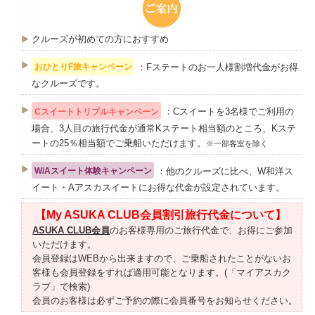
クルーズが初めての方におすすめ
：Fステートのお一人様割増代金がお得
おひとりF旅キャンペーン
なクルーズです。
：Cスイートを3名様でご利用の
Cスイートトリプルキャンペーン
場合、3人目の旅行代金が通常Kステート相当額のところ、Kステ
ートの25％相当額でご乗船いただけます。
※一部客室を除く
：他のクルーズに比べ、W和洋ス
W/Aスイート体験キャンペーン
イート・Aアスカスイートにお得な代金が設定されています。
【My ASUKA CLUB会員割引旅行代金について】
ASUKA CLUB会員
のお客様専用のご旅行代金で、お得にご参加
いただけます。
会員登録はWEBから出来ますので、ご乗船されたことがないお
客様も会員登録をすれば適用可能となります。(「マイアスカク
ラブ」で検索)
会員のお客様は必ずご予約の際に会員番号をお知らせください。