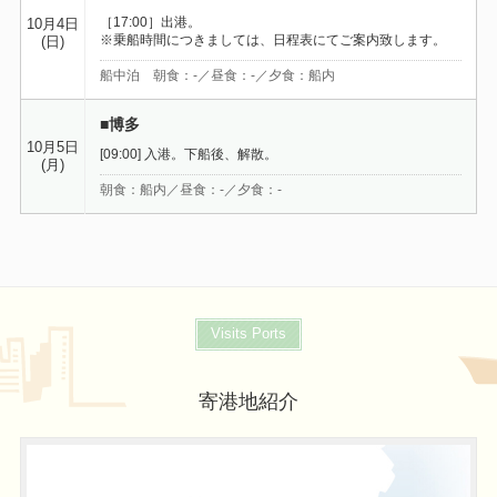
［17:00］出港。
10月4日
※乗船時間につきましては、日程表にてご案内致します。
(日)
船中泊 朝食：-／昼食：-／夕食：船内
■博多
10月5日
[09:00] 入港。下船後、解散。
(月)
朝食：船内／昼食：-／夕食：-
Visits Ports
寄港地紹介