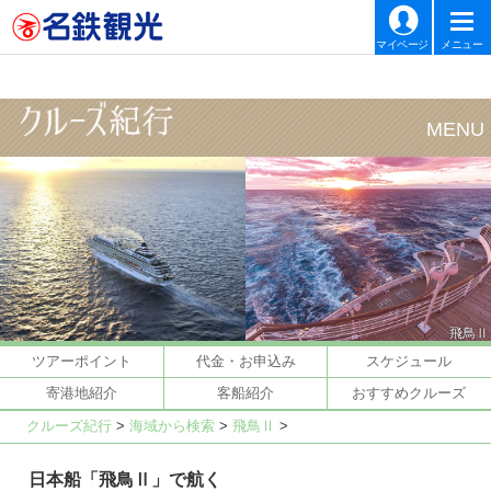
マイページ
メニュー
飛鳥Ⅱ
ツアーポイント
代金・お申込み
スケジュール
寄港地紹介
客船紹介
おすすめクルーズ
クルーズ紀行
>
海域から検索
>
飛鳥Ⅱ
>
日本船「飛鳥Ⅱ」で航く