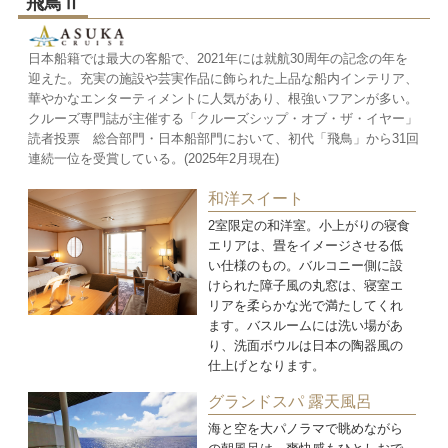
飛鳥Ⅱ
日本船籍では最大の客船で、2021年には就航30周年の記念の年を
迎えた。充実の施設や芸実作品に飾られた上品な船内インテリア、
華やかなエンターティメントに人気があり、根強いフアンが多い。
クルーズ専門誌が主催する「クルーズシップ・オブ・ザ・イヤー」
読者投票 総合部門・日本船部門において、初代「飛鳥」から31回
連続一位を受賞している。(2025年2月現在)
和洋スイート
2室限定の和洋室。小上がりの寝食
エリアは、畳をイメージさせる低
い仕様のもの。バルコニー側に設
けられた障子風の丸窓は、寝室エ
リアを柔らかな光で満たしてくれ
ます。バスルームには洗い場があ
り、洗面ボウルは日本の陶器風の
仕上げとなります。
グランドスパ 露天風呂
海と空を大パノラマで眺めながら