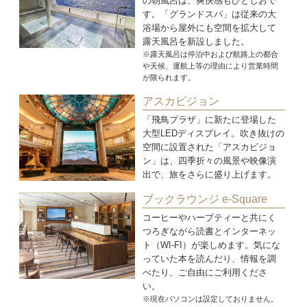
の朝風呂は、爽快感もひとしおで
す。「グランドスパ」は従来の大
浴場から屋外にも空間を拡大して
露天風呂を新設しました。
※露天風呂は停泊中および航路上の都合
や天候、運航上等の理由により営業時間
が限られます。
アスカビジョン
「飛鳥プラザ」に新たに登場した
大型LEDディスプレイ。吹き抜けの
空間に設置された「アスカビジョ
ン」は、四季折々の風景や映像演
出で、旅をさらに盛り上げます。
ブックラウンジ e-Square
コーヒーやハーブティーと共にく
つろぎながら読書とインターネッ
ト（WI-FI）が楽しめます。気にな
っていた本を読んだり、情報を調
べたり、ご自由にご利用くださ
い。
※現在パソコンは設定しておりません。