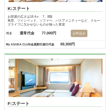
K:ステート
お部屋の広さは18.4㎡ 7、8階
角窓、ツインベッド、ソファー、バスアメニティーなど、クルー
ズライフに欠かせないものが揃った客室
通常代金
77,000円
博多
お申込み
69,300円
My ASUKA CLUB会員割引旅行代金
F:ステート