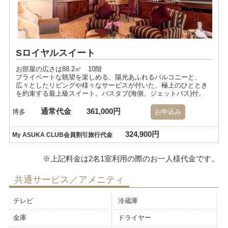
Sロイヤルスイート
お部屋の広さは88.2㎡ 10階
プライベートな眺望を楽しめる、陽光あふれるバルコニーと、
広々としたリビングや様々なサービスが付いた、極上のひととき
を約束する最上級スイート。バスタブ(海側、ジェットバス)付。
通常代金
361,000円
博多
お申込み
324,900円
My ASUKA CLUB会員割引旅行代金
共通サービス／アメニティ
テレビ
冷蔵庫
金庫
ドライヤー