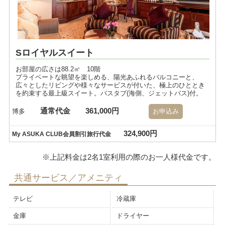
Sロイヤルスイート
お部屋の広さは88.2㎡ 10階
プライベートな眺望を楽しめる、陽光あふれるバルコニーと、
広々としたリビングや様々なサービスが付いた、極上のひととき
を約束する最上級スイート。バスタブ(海側、ジェットバス)付。
通常代金
361,000円
博多
お申込み
324,900円
My ASUKA CLUB会員割引旅行代金
共通サービス／アメニティ
テレビ
冷蔵庫
金庫
ドライヤー