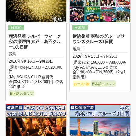
横浜発着 シルバーウィーク
横浜発着 爽秋のグループサ
秋の瀬戸内 姫路・鳥羽クル
ウンズクルーズ3日間
ーズ6日間
飛鳥Ⅱ
飛鳥Ⅱ
2026年9月23日～9月25日
2026年9月18日～9月23日
[通常代金]156,000～783,000円
[My ASUKA CLUB会員代
[通常代金]427,000～2,020,000
金]140,400～704,700円《2名1
円
室利用》
[My ASUKA CLUB会員代
金]384,300～1,818,000円《2名
お一人F旅
日本語スタッフ
1室利用》
日本語スタッフ
詳細はこちら