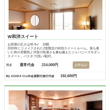
W和洋スイート
お部屋の広さは45.8㎡ 10階
2020年にリメイクされた2室限定の特別スイートルーム。落ち着
いた和の雰囲気と洋室の快適さを兼ね備えたジャパニーズモダン
スイート。バスタブ(洗い場)付。
通常代金
214,000円
博多
お申込み
192,600円
My ASUKA CLUB会員割引旅行代金