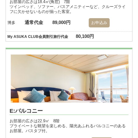
お部屋の広さは18.4㎡(角窓) 7階
ツインベッド、ソファー、バスアメニティーなど、クルーズライ
フに欠かせないものが揃った客室。
通常代金
89,000円
博多
お申込み
80,100円
My ASUKA CLUB会員割引旅行代金
E:バルコニー
お部屋の広さは22.9㎡ 8階
プライベートな眺望を楽しめる、陽光あふれるバルコニーのある
お部屋。バスタブ付。