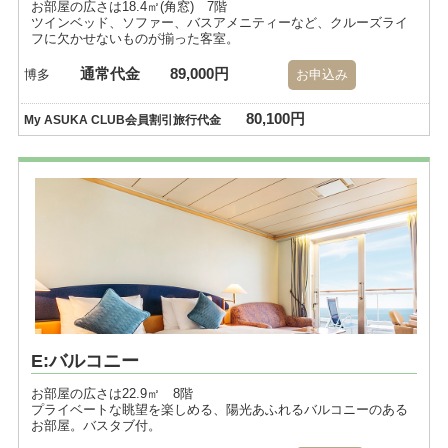
お部屋の広さは18.4㎡(角窓) 7階
ツインベッド、ソファー、バスアメニティーなど、クルーズライ
フに欠かせないものが揃った客室。
通常代金
89,000円
博多
お申込み
80,100円
My ASUKA CLUB会員割引旅行代金
E:バルコニー
お部屋の広さは22.9㎡ 8階
プライベートな眺望を楽しめる、陽光あふれるバルコニーのある
お部屋。バスタブ付。