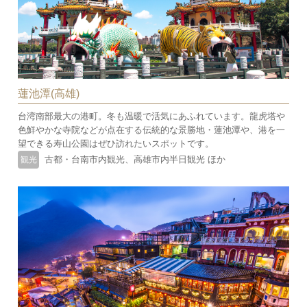
蓮池潭(高雄)
台湾南部最大の港町。冬も温暖で活気にあふれています。龍虎塔や
色鮮やかな寺院などが点在する伝統的な景勝地・蓮池潭や、港を一
望できる寿山公園はぜひ訪れたいスポットです。
古都・台南市内観光、高雄市内半日観光 ほか
観光