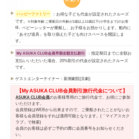
：お得な子ども代金が設定されたクルーズ
ハッピーファミリー
です。
※対象年齢:ご乗船日の年齢が2歳以上12歳以下(小学生まで)のお客
様。
ベビーシッターが乗船し、お子様をお預かりします。船内に
「あそび道具」を取り揃えた子ども向けスペースを開設しま
す。
：指定期日までに全額お
My ASUKA CLUB会員早期全額支払割引
支払いいただいた場合、20%割引の代金が設定されたクルーズ
です。
ゲストエンターテイナー：新潮劇院(京劇)
【My ASUKA CLUB会員割引旅行代金について】
ASUKA CLUB会員
のお客様専用のご旅行代金で、お得にご参加
いただけます。
会員登録はWEBから出来ますので、ご乗船されたことがないお
客様も会員登録をすれば適用可能となります。(「マイアスカク
ラブ」で検索)
会員のお客様は必ずご予約の際に会員番号をお知らせくださ
い。