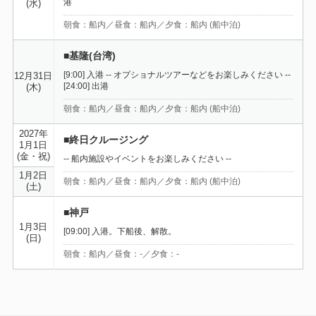
港
(水)
朝食：船内／昼食：船内／夕食：船内 (船中泊)
■基隆(台湾)
[9:00] 入港 -- オプショナルツアーなどをお楽しみください --
12月31日
[24:00] 出港
(木)
朝食：船内／昼食：船内／夕食：船内 (船中泊)
2027年
■終日クルージング
1月1日
(金・祝)
-- 船内施設やイベントをお楽しみください --
1月2日
朝食：船内／昼食：船内／夕食：船内 (船中泊)
(土)
■神戸
1月3日
[09:00] 入港。下船後、解散。
(日)
朝食：船内／昼食：-／夕食：-