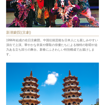
©木村武司
新潮劇院(京劇)
1996年結成の在日京劇団。中国伝統芸能を日本人にも親しみやすい
演出で上演。華やかな衣装や隈取の俳優たちによる独特の歌唱や迫
力ある立ち回りの舞台。新春にふさわしい特別構成でお届けしま
す。