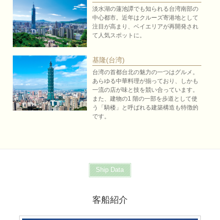
淡水湖の蓮池譚でも知られる台湾南部の
中心都市。近年はクルーズ寄港地として
注目が高まり、ベイエリアが再開発され
て人気スポットに。
基隆(台湾)
台湾の首都台北の魅力の一つはグルメ。
あらゆる中華料理が揃っており、しかも
一流の店が味と技を競い合っています。
また、建物の1 階の一部を歩道として使
う「騎楼」と呼ばれる建築構造も特徴的
です。
Ship Data
客船紹介