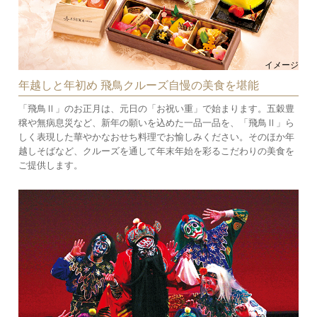
イメージ
年越しと年初め 飛鳥クルーズ自慢の美食を堪能
「飛鳥Ⅱ」のお正月は、元日の「お祝い重」で始まります。五穀豊
穣や無病息災など、新年の願いを込めた一品一品を、「飛鳥Ⅱ」ら
しく表現した華やかなおせち料理でお愉しみください。そのほか年
越しそばなど、クルーズを通して年末年始を彩るこだわりの美食を
ご提供します。