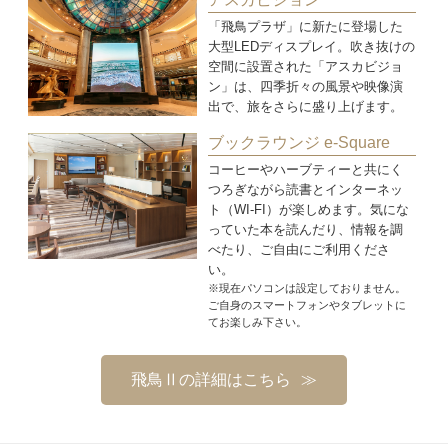
「飛鳥プラザ」に新たに登場した
大型LEDディスプレイ。吹き抜けの
空間に設置された「アスカビジョ
ン」は、四季折々の風景や映像演
出で、旅をさらに盛り上げます。
ブックラウンジ e-Square
コーヒーやハーブティーと共にく
つろぎながら読書とインターネッ
ト（WI-FI）が楽しめます。気にな
っていた本を読んだり、情報を調
べたり、ご自由にご利用くださ
い。
※現在パソコンは設定しておりません。
ご自身のスマートフォンやタブレットに
てお楽しみ下さい。
飛鳥Ⅱの詳細はこちら