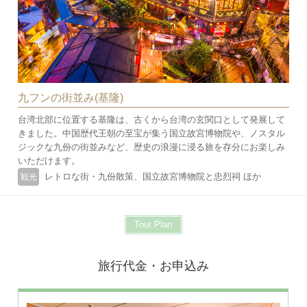
九フンの街並み(基隆)
台湾北部に位置する基隆は、古くから台湾の玄関口として発展して
きました。中国歴代王朝の至宝が集う国立故宮博物院や、ノスタル
ジックな九份の街並みなど、歴史の浪漫に浸る旅を存分にお楽しみ
いただけます。
レトロな街・九份散策、国立故宮博物院と忠烈祠 ほか
観光
Tour Plan
旅行代金・お申込み