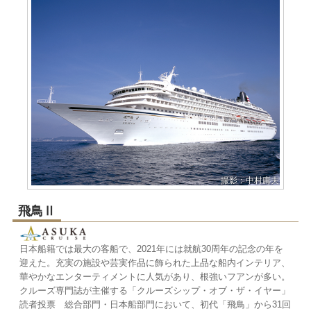
撮影：中村庸夫
飛鳥Ⅱ
日本船籍では最大の客船で、2021年には就航30周年の記念の年を
迎えた。充実の施設や芸実作品に飾られた上品な船内インテリア、
華やかなエンターティメントに人気があり、根強いフアンが多い。
クルーズ専門誌が主催する「クルーズシップ・オブ・ザ・イヤー」
読者投票 総合部門・日本船部門において、初代「飛鳥」から31回