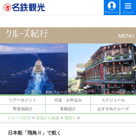
マイページ
メニュー
写真提供：郵船クルーズ
九フン/基隆(台湾)
ツアーポイント
代金・お申込み
スケジュール
寄港地紹介
客船紹介
おすすめクルーズ
クルーズ紀行
>
海域から検索
>
飛鳥Ⅱ
>
日本船「飛鳥Ⅱ」で航く