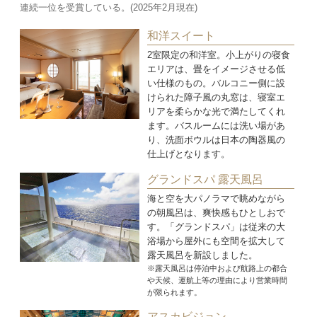
連続一位を受賞している。(2025年2月現在)
和洋スイート
2室限定の和洋室。小上がりの寝食
エリアは、畳をイメージさせる低
い仕様のもの。バルコニー側に設
けられた障子風の丸窓は、寝室エ
リアを柔らかな光で満たしてくれ
ます。バスルームには洗い場があ
り、洗面ボウルは日本の陶器風の
仕上げとなります。
グランドスパ 露天風呂
海と空を大パノラマで眺めながら
の朝風呂は、爽快感もひとしおで
す。「グランドスパ」は従来の大
浴場から屋外にも空間を拡大して
露天風呂を新設しました。
※露天風呂は停泊中および航路上の都合
や天候、運航上等の理由により営業時間
が限られます。
アスカビジョン