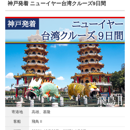
神戸発着 ニューイヤー台湾クルーズ9日間
寄港地
高雄、基隆
客船
飛鳥Ⅱ