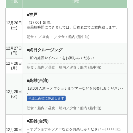
日数
日程
■神戸
［17:00］出港。
12月26日
※乗船時間につきましては、日程表にてご案内致します。
(土)
朝食：-／昼食：-／夕食：船内 (船中泊)
12月27日
■終日クルージング
(日)
-- 船内施設やイベントをお楽しみください --
12月28日
朝食：船内／昼食：船内／夕食：船内 (船中泊)
(月)
■高雄(台湾)
[18:00] 入港 -- オプショナルツアーなどをお楽しみください -
12月29日
-
(火)
※船は高雄に停泊します
朝食：船内／昼食：船内／夕食：船内 (船中泊)
■高雄(台湾)
-- オプショナルツアーなどをお楽しみください -- [17:00] 出
12月30日