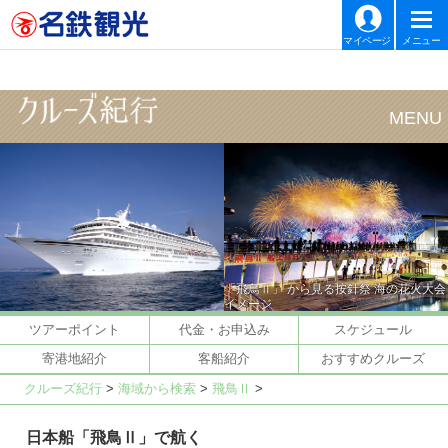
マイページ
メニュー
「飛鳥Ⅱ」 から見る按針祭 海の花火大会
イメージ
ツアーポイント
代金・お申込み
スケジュール
寄港地紹介
客船紹介
おすすめクルーズ
クルーズ紀行
>
海域から検索
>
飛鳥Ⅱ
>
日本船「飛鳥Ⅱ」で航く