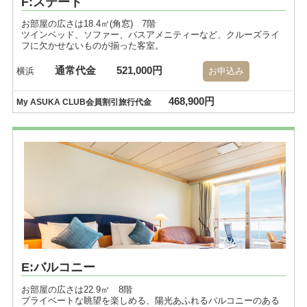
F:ステート
お部屋の広さは18.4㎡(角窓) 7階
ツインベッド、ソファー、バスアメニティーなど、クルーズライ
フに欠かせないものが揃った客室。
通常代金
521,000円
横浜
お申込み
468,900円
My ASUKA CLUB会員割引旅行代金
E:バルコニー
お部屋の広さは22.9㎡ 8階
プライベートな眺望を楽しめる、陽光あふれるバルコニーのある