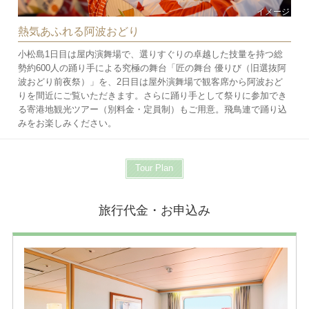
イメージ
熱気あふれる阿波おどり
小松島1日目は屋内演舞場で、選りすぐりの卓越した技量を持つ総
勢約600人の踊り手による究極の舞台「匠の舞台 優りび（旧選抜阿
波おどり前夜祭）」を、2日目は屋外演舞場で観客席から阿波おど
りを間近にご覧いただきます。さらに踊り手として祭りに参加でき
る寄港地観光ツアー（別料金・定員制）もご用意。飛鳥連で踊り込
みをお楽しみください。
Tour Plan
旅行代金・お申込み