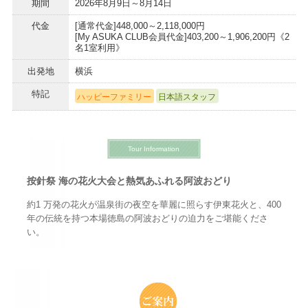
期間
2026年8月9日～8月14日
代金
[通常代金]448,000～2,118,000円
[My ASUKA CLUB会員代金]403,200～1,906,200円《2
名1室利用》
出発地
横浜
特記
ハッピーファミリー
日本語スタッフ
Tour Information
按針祭 海の花火大会と熱気あふれる阿波おどり
約1 万発の花火が温泉街の夜空を華麗に照らす伊東花火と、400
年の伝統を持つ本場徳島の阿波おどりの迫力をご堪能くださ
い。