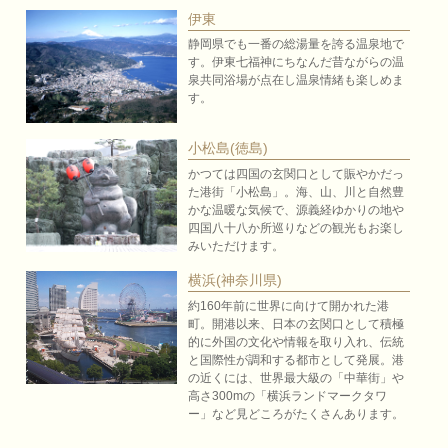
伊東
静岡県でも一番の総湯量を誇る温泉地で
す。伊東七福神にちなんだ昔ながらの温
泉共同浴場が点在し温泉情緒も楽しめま
す。
小松島(徳島)
かつては四国の玄関口として賑やかだっ
た港街「小松島」。海、山、川と自然豊
かな温暖な気候で、源義経ゆかりの地や
四国八十八か所巡りなどの観光もお楽し
みいただけます。
横浜(神奈川県)
約160年前に世界に向けて開かれた港
町。開港以来、日本の玄関口として積極
的に外国の文化や情報を取り入れ、伝統
と国際性が調和する都市として発展。港
の近くには、世界最大級の「中華街」や
高さ300mの「横浜ランドマークタワ
ー」など見どころがたくさんあります。