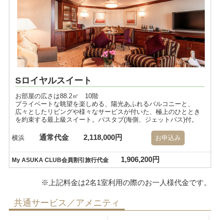
Sロイヤルスイート
お部屋の広さは88.2㎡ 10階
プライベートな眺望を楽しめる、陽光あふれるバルコニーと、
広々としたリビングや様々なサービスが付いた、極上のひととき
を約束する最上級スイート。バスタブ(海側、ジェットバス)付。
通常代金
2,118,000円
横浜
お申込み
1,906,200円
My ASUKA CLUB会員割引旅行代金
共通サービス／アメニティ