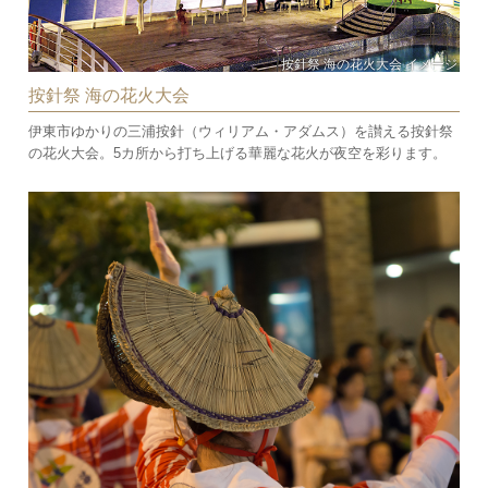
按針祭 海の花火大会 イメージ
按針祭 海の花火大会
伊東市ゆかりの三浦按針（ウィリアム・アダムス）を讃える按針祭
の花火大会。5カ所から打ち上げる華麗な花火が夜空を彩ります。