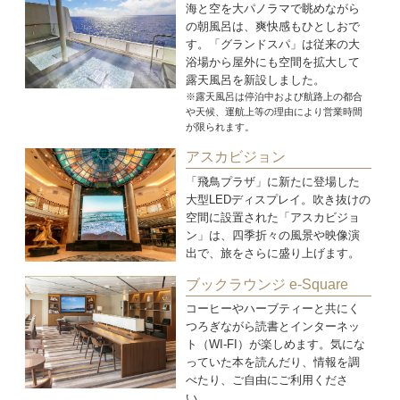
海と空を大パノラマで眺めながら
の朝風呂は、爽快感もひとしおで
す。「グランドスパ」は従来の大
浴場から屋外にも空間を拡大して
露天風呂を新設しました。
※露天風呂は停泊中および航路上の都合
や天候、運航上等の理由により営業時間
が限られます。
アスカビジョン
「飛鳥プラザ」に新たに登場した
大型LEDディスプレイ。吹き抜けの
空間に設置された「アスカビジョ
ン」は、四季折々の風景や映像演
出で、旅をさらに盛り上げます。
ブックラウンジ e-Square
コーヒーやハーブティーと共にく
つろぎながら読書とインターネッ
ト（WI-FI）が楽しめます。気にな
っていた本を読んだり、情報を調
べたり、ご自由にご利用くださ
い。