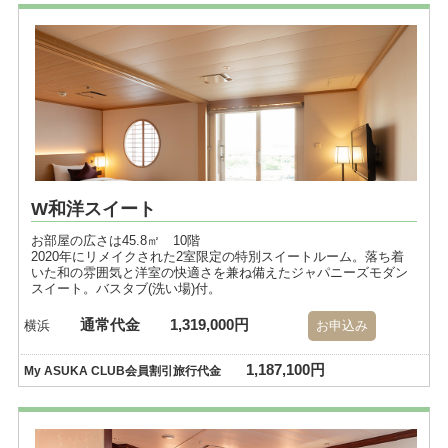
W和洋スイート
お部屋の広さは45.8㎡ 10階
2020年にリメイクされた2室限定の特別スイートルーム。落ち着
いた和の雰囲気と洋室の快適さを兼ね備えたジャパニーズモダン
スイート。バスタブ(洗い場)付。
通常代金
1,319,000円
横浜
お申込み
1,187,100円
My ASUKA CLUB会員割引旅行代金