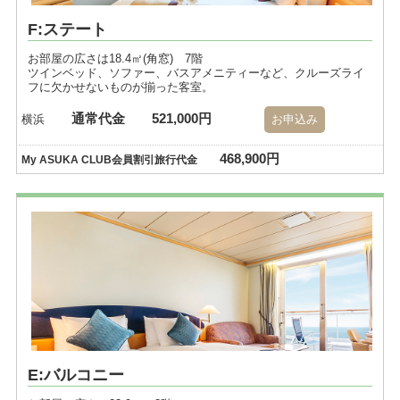
F:ステート
お部屋の広さは18.4㎡(角窓) 7階
ツインベッド、ソファー、バスアメニティーなど、クルーズライ
フに欠かせないものが揃った客室。
通常代金
521,000円
横浜
お申込み
468,900円
My ASUKA CLUB会員割引旅行代金
E:バルコニー