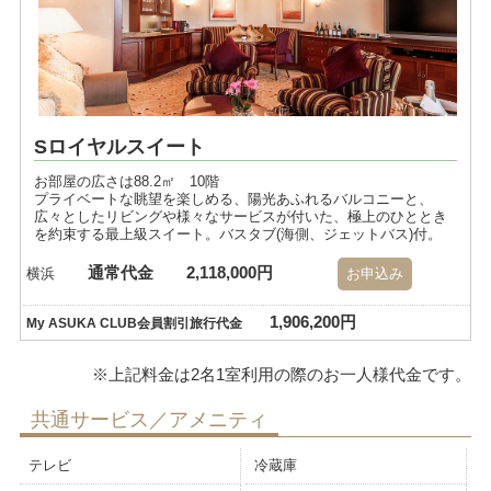
Sロイヤルスイート
お部屋の広さは88.2㎡ 10階
プライベートな眺望を楽しめる、陽光あふれるバルコニーと、
広々としたリビングや様々なサービスが付いた、極上のひととき
を約束する最上級スイート。バスタブ(海側、ジェットバス)付。
通常代金
2,118,000円
横浜
お申込み
1,906,200円
My ASUKA CLUB会員割引旅行代金
共通サービス／アメニティ
テレビ
冷蔵庫