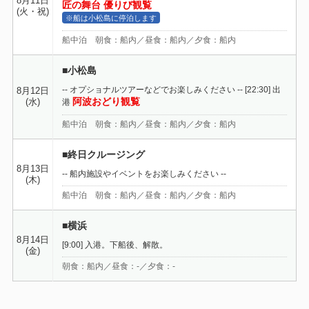
8月11日
匠の舞台 優りび観覧
(火・祝)
※船は小松島に停泊します
船中泊 朝食：船内／昼食：船内／夕食：船内
■小松島
-- オプショナルツアーなどでお楽しみください -- [22:30] 出
8月12日
阿波おどり観覧
(水)
港
船中泊 朝食：船内／昼食：船内／夕食：船内
■終日クルージング
8月13日
-- 船内施設やイベントをお楽しみください --
(木)
船中泊 朝食：船内／昼食：船内／夕食：船内
■横浜
8月14日
[9:00] 入港。下船後、解散。
(金)
朝食：船内／昼食：-／夕食：-