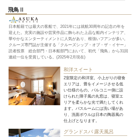
飛鳥Ⅱ
日本船籍では最大の客船で、2021年には就航30周年の記念の年を
迎えた。充実の施設や芸実作品に飾られた上品な船内インテリア、
華やかなエンターティメントに人気があり、根強いフアンが多い。
クルーズ専門誌が主催する「クルーズシップ・オブ・ザ・イヤー」
読者投票 総合部門・日本船部門において、初代「飛鳥」から31回
連続一位を受賞している。(2025年2月現在)
和洋スイート
2室限定の和洋室。小上がりの寝食
エリアは、畳をイメージさせる低
い仕様のもの。バルコニー側に設
けられた障子風の丸窓は、寝室エ
リアを柔らかな光で満たしてくれ
ます。バスルームには洗い場があ
り、洗面ボウルは日本の陶器風の
仕上げとなります。
グランドスパ 露天風呂