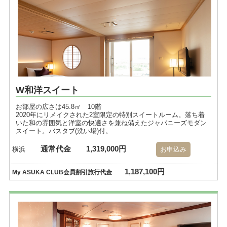
W和洋スイート
お部屋の広さは45.8㎡ 10階
2020年にリメイクされた2室限定の特別スイートルーム。落ち着
いた和の雰囲気と洋室の快適さを兼ね備えたジャパニーズモダン
スイート。バスタブ(洗い場)付。
通常代金
1,319,000円
横浜
お申込み
1,187,100円
My ASUKA CLUB会員割引旅行代金