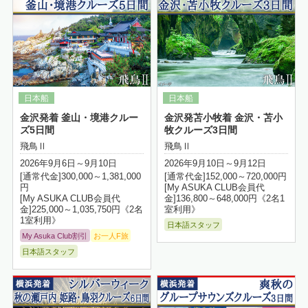
金沢発着 釜山・境港クルー
金沢発苫小牧着 金沢・苫小
ズ5日間
牧クルーズ3日間
飛鳥Ⅱ
飛鳥Ⅱ
2026年9月6日～9月10日
2026年9月10日～9月12日
[通常代金]300,000～1,381,000
[通常代金]152,000～720,000円
円
[My ASUKA CLUB会員代
[My ASUKA CLUB会員代
金]136,800～648,000円《2名1
金]225,000～1,035,750円《2名
室利用》
1室利用》
日本語スタッフ
My Asuka Club割引
お一人F旅
日本語スタッフ
詳細はこちら