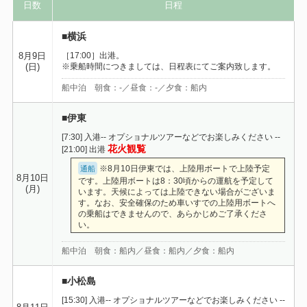
日数
日程
■横浜
［17:00］出港。
8月9日
※乗船時間につきましては、日程表にてご案内致します。
(日)
船中泊 朝食：-／昼食：-／夕食：船内
■伊東
[7:30] 入港-- オプショナルツアーなどでお楽しみください --
花火観覧
[21:00] 出港
※8月10日伊東では、上陸用ボートで上陸予定
通船
8月10日
です。上陸用ボートは8：30頃からの運航を予定して
(月)
います。天候によっては上陸できない場合がございま
す。なお、安全確保のため車いすでの上陸用ボートへ
の乗船はできませんので、あらかじめご了承くださ
い。
船中泊 朝食：船内／昼食：船内／夕食：船内
■小松島
[15:30] 入港-- オプショナルツアーなどでお楽しみください --