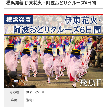
横浜発着 伊東花火・阿波おどりクルーズ6日間
寄港地
伊東、小松島
客船
飛鳥Ⅱ