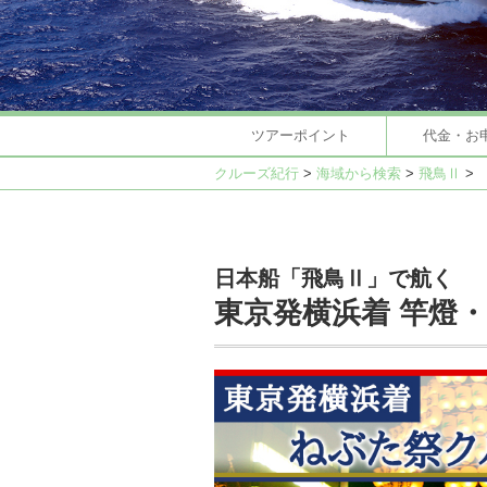
ツアーポイント
代金・お
クルーズ紀行
>
海域から検索
>
飛鳥Ⅱ
>
日本船「飛鳥Ⅱ」で航く
東京発横浜着 竿燈