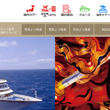
た祭クルーズ7日間
ルタント厳選
海域より検索
客船より検索
目的より検索
相談
・海外クルーズ