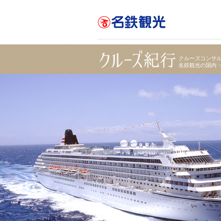
日本船「飛鳥Ⅱ」で航く 東京発横浜着 竿燈・ねぶ
クルーズコンサ
名鉄観光の国内