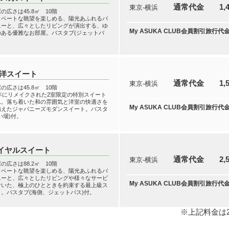
通常代金
1,
東京-横浜
の広さは45.8㎡ 10階
イベートな眺望を楽しめる、陽光あふれるバ
ニーと、広々としたリビングが演出する、ゆ
My ASUKA CLUB会員割引旅行代
のある優雅なお部屋。バスタブ(ジェットバ
。
洋スイート
通常代金
1,
東京-横浜
の広さは45.8㎡ 10階
0年にリメイクされた2室限定の特別スイート
ム。落ち着いた和の雰囲気と洋室の快適さを
My ASUKA CLUB会員割引旅行代
備えたジャパニーズモダンスイート。バスタ
い場)付。
イヤルスイート
通常代金
2,
東京-横浜
の広さは88.2㎡ 10階
イベートな眺望を楽しめる、陽光あふれるバ
ニーと、広々としたリビングや様々なサービ
My ASUKA CLUB会員割引旅行代
付いた、極上のひとときを約束する最上級ス
。バスタブ(海側、ジェットバス)付。