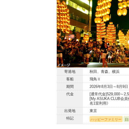
寄港地
秋田、青森、横浜
客船
飛鳥Ⅱ
期間
2026年8月3日～8月9日
代金
[通常代金]529,000～2,5
[My ASUKA CLUB会員代
名1室利用》
出発地
東京
特記
ハッピーファミリー
日