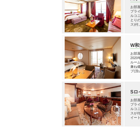
お部屋
プラ
ルコ
とり
ス)付
W和
お部屋
202
ルー
兼ね
ブ(洗
Sロ
お部屋
プラ
ルコ
スが
イート