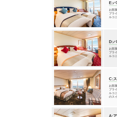
E:
お部屋
プラ
ルコ
D:
お部屋
プラ
ルコ
C:
お部屋
プラ
ルコ
のスイ
A: