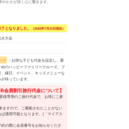
華やかさが深く心に響きます。
終了となりました。
（2026年7月22日現在）
花火大会
：お得な子ども代金を設定し、家
ーズ
すめのハッピーファミリークルーズ。プ
室、縁日、イベント、キッズメニューな
みが待っています。
CLUB会員割引旅行代金について】
客様専用のご旅行代金で、お得にご参
出来ますので、ご乗船されたことがない
れば適用可能となります。(「マイアス
予約の際に会員番号をお知らせくださ