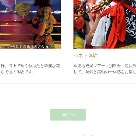
鳥Ⅱ」から見る青森花火大会 イメージ
ハネト体験
運行。海上で輝くねぶたと華麗な花
寄港地観光ツアー（別料金・定員
ならではの体験です。
して、熱気と躍動の一体感をお楽
Tour Plan