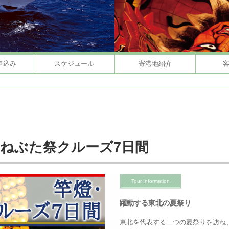
申込み
スケジュール
寄港地紹介
・ねぶた祭クルーズ7日間
Tour Information
躍動する東北の夏祭り
東北を代表する二つの夏祭りを訪ね