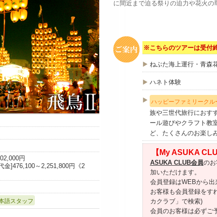
に間近まで迫る祭りの迫力や花火の
※こちらのツアーは受付
ねぶた海上運行・青森
ハネト体験
ハッピーファミリークル
族や三世代旅行におす
ール遊びやクラフト教
ど、たくさんのお楽し
【My ASUKA 
02,000円
ASUKA CLUB会員
のお
金]476,100～2,251,800円《2
加いただけます。
会員登録はWEBから
お客様も会員登録をす
本語スタッフ
カクラブ」で検索)
会員のお客様は必ずご