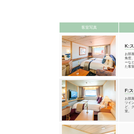
客室写真
K:
お部屋
角窓
ーな
た客
F:
お部屋
ツイ
ど、
室。