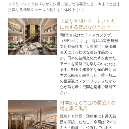
タイリッシュでありながら快適に過ごせる客室など、今までとはま
た異なる飛鳥クルーズの魅力をご体験下さい。
上質な空間とアートととも
に旅する贅沢なひととき
3層吹き抜けの「アスカプラザ」
（5デッキ）には、蒔絵の重要無形
文化財保持者（人間国宝）室瀬和
美氏による壮大な漆芸作品のほ
か、日本の芸術文化の粋を集めた
アートを随所でお楽しみいただけ
ます。明るく開放的な光の層と日
本の伝統美が融合した、唯一無二
の世界観とスタイリッシュながら
心が落ち着く空間を是非ご堪能下
さい。
日本船ならではの展望大浴
場と露天風呂
飛鳥Ⅱと同様、飛鳥Ⅲにも露天風
呂を併設。ただし、今回は12デッ
キの「船首」に位置しているの