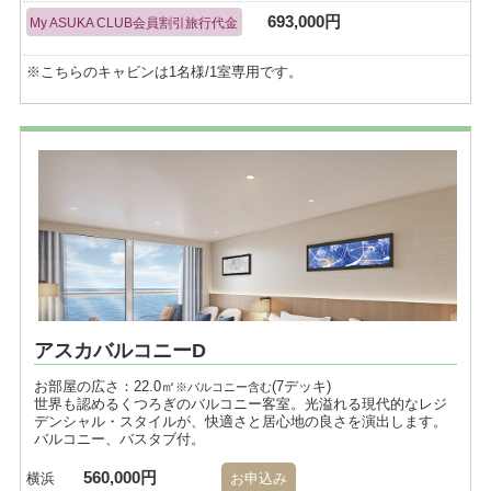
693,000円
My ASUKA CLUB会員割引旅行代金
※こちらのキャビンは1名様/1室専用です。
アスカバルコニーD
お部屋の広さ：22.0㎡
(7デッキ)
※バルコニー含む
世界も認めるくつろぎのバルコニー客室。光溢れる現代的なレジ
デンシャル・スタイルが、快適さと居心地の良さを演出します。
バルコニー、バスタブ付。
560,000円
横浜
お申込み