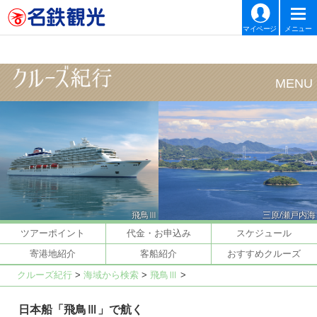
マイページ
メニュー
飛鳥Ⅲ
三原/瀬戸内海
ツアーポイント
代金・お申込み
スケジュール
寄港地紹介
客船紹介
おすすめクルーズ
クルーズ紀行
>
海域から検索
>
飛鳥Ⅲ
>
日本船「飛鳥Ⅲ」で航く