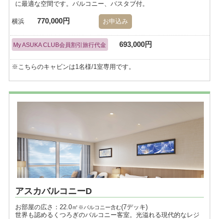
に最適な空間です。バルコニー、バスタブ付。
770,000円
横浜
お申込み
693,000円
My ASUKA CLUB会員割引旅行代金
※こちらのキャビンは1名様/1室専用です。
アスカバルコニーD
お部屋の広さ：22.0㎡
(7デッキ)
※バルコニー含む
世界も認めるくつろぎのバルコニー客室。光溢れる現代的なレジ