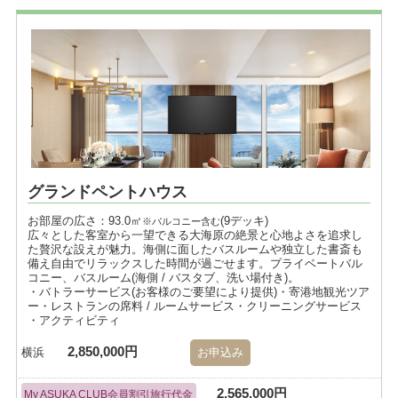
グランドペントハウス
お部屋の広さ：93.0㎡
(9デッキ)
※バルコニー含む
広々とした客室から一望できる大海原の絶景と心地よさを追求し
た贅沢な設えが魅力。海側に面したバスルームや独立した書斎も
備え自由でリラックスした時間が過ごせます。プライベートバル
コニー、バスルーム(海側 / バスタブ、洗い場付き)。
・バトラーサービス(お客様のご要望により提供)・寄港地観光ツア
ー・レストランの席料 / ルームサービス・クリーニングサービス
・アクティビティ
2,850,000円
横浜
お申込み
2,565,000円
My ASUKA CLUB会員割引旅行代金