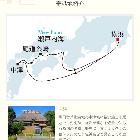
寄港地紹介
中津
黒田官兵衛築城の中津城や福沢諭吉旧居
といった史跡、奇岩が連なる絶景で知ら
れる国の名勝・耶馬渓、古くより多くの
信仰を集めた宇佐神宮など見どころが豊
富です。