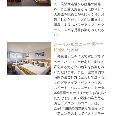
で、展望大浴場からは船の針路
を、また露天風呂からは移り行く
大海原を眺めながらゆっくりとお
過ごしいただくことが出来ます。
飛鳥Ⅱよりもパワーアップしたグ
ランドスパを是非お楽しみくださ
い。
オールバルコニーで居住性
に優れた客室
「飛鳥Ⅲ」は全ての客室にプライ
ベートバルコニーがあり、刻々と
変化する海と空の色彩をお楽しみ
いただけます。また、旅の目的や
時間の過ごし方に合わせて選べる3
つの客室タイプ（ペントハウス、
スイート、バルコニー）、トータ
ル9種類のカテゴリーからお選びい
ただけます。船内最多の客室数を
誇る「アスカバルコニー」は、
2024年開催の国際的な客船インテ
リアコンテストにてベストステー