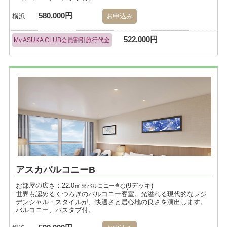
580,000円
横浜
お申込み
522,000円
My ASUKA CLUB会員割引旅行代金
アスカバルコニーB
お部屋の広さ：22.0㎡
(9デッキ)
※バルコニー含む
世界も認めるくつろぎのバルコニー客室。光溢れる現代的なレジ
デンシャル・スタイルが、快適さと居心地の良さを演出します。
バルコニー、バスタブ付。