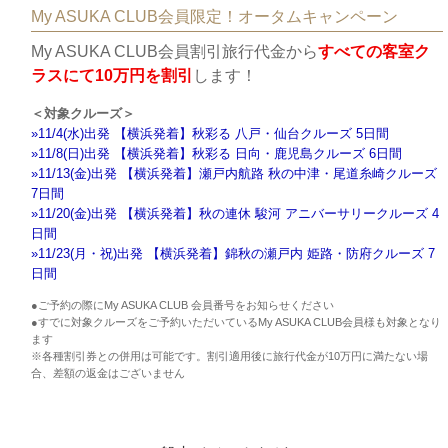
My ASUKA CLUB会員限定！オータムキャンペーン
My ASUKA CLUB会員割引旅行代金から
すべての客室ク
ラスにて10万円を割引
します！
＜対象クルーズ＞
»11/4(水)出発 【横浜発着】秋彩る 八戸・仙台クルーズ 5日間
»11/8(日)出発 【横浜発着】秋彩る 日向・鹿児島クルーズ 6日間
»11/13(金)出発 【横浜発着】瀬戸内航路 秋の中津・尾道糸崎クルーズ
7日間
»11/20(金)出発 【横浜発着】秋の連休 駿河 アニバーサリークルーズ 4
日間
»11/23(月・祝)出発 【横浜発着】錦秋の瀬戸内 姫路・防府クルーズ 7
日間
●ご予約の際にMy ASUKA CLUB 会員番号をお知らせください
●すでに対象クルーズをご予約いただいているMy ASUKA CLUB会員様も対象となり
ます
※各種割引券との併用は可能です。割引適用後に旅行代金が10万円に満たない場
合、差額の返金はございません