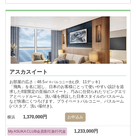
アスカスイート
お部屋の広さ：48.5㎡
(9、11デッキ)
※バルコニー含む
「飛鳥」を名に冠し、日本のお客様にとって使いやすい設計を追
求した8室限定の至福のスイート。巧みに仕切られたリビングエリ
アとベッドルーム、洗い場を併設した日本スタイルのバスルーム
など快適にくつろげます。プライベートバルコニー、バスルーム
(バスタブ、洗い場付き)。
1,370,000円
横浜
お申込み
1,233,000円
My ASUKA CLUB会員割引旅行代金