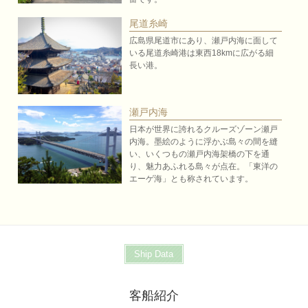
尾道糸崎
広島県尾道市にあり、瀬戸内海に面して
いる尾道糸崎港は東西18kmに広がる細
長い港。
瀬戸内海
日本が世界に誇れるクルーズゾーン瀬戸
内海。墨絵のように浮かぶ島々の間を縫
い、いくつもの瀬戸内海架橋の下を通
り、魅力あふれる島々が点在。「東洋の
エーゲ海」とも称されています。
Ship Data
客船紹介