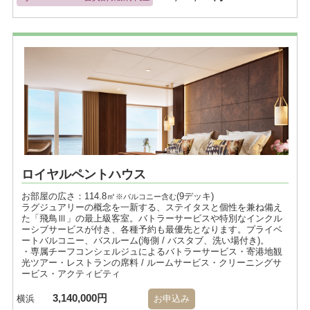
ロイヤルペントハウス
お部屋の広さ：114.8㎡
(9デッキ)
※バルコニー含む
ラグジュアリーの概念を一新する、ステイタスと個性を兼ね備え
た「飛鳥Ⅲ」の最上級客室。バトラーサービスや特別なインクル
ーシブサービスが付き、各種予約も最優先となります。プライベ
ートバルコニー、バスルーム(海側 / バスタブ、洗い場付き)。
・専属チーフコンシェルジュによるバトラーサービス・寄港地観
光ツアー・レストランの席料 / ルームサービス・クリーニングサ
ービス・アクティビティ
3,140,000円
横浜
お申込み