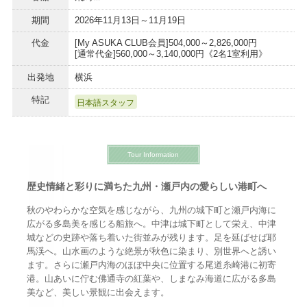
期間
2026年11月13日～11月19日
代金
[My ASUKA CLUB会員]504,000～2,826,000円
[通常代金]560,000～3,140,000円《2名1室利用》
出発地
横浜
特記
日本語スタッフ
Tour Information
歴史情緒と彩りに満ちた九州・瀬戸内の愛らしい港町へ
秋のやわらかな空気を感じながら、九州の城下町と瀬戸内海に
広がる多島美を感じる船旅へ。中津は城下町として栄え、中津
城などの史跡や落ち着いた街並みが残ります。足を延ばせば耶
馬渓へ。山水画のような絶景が秋色に染まり、別世界へと誘い
ます。さらに瀬戸内海のほぼ中央に位置する尾道糸崎港に初寄
港。山あいに佇む佛通寺の紅葉や、しまなみ海道に広がる多島
美など、美しい景観に出会えます。