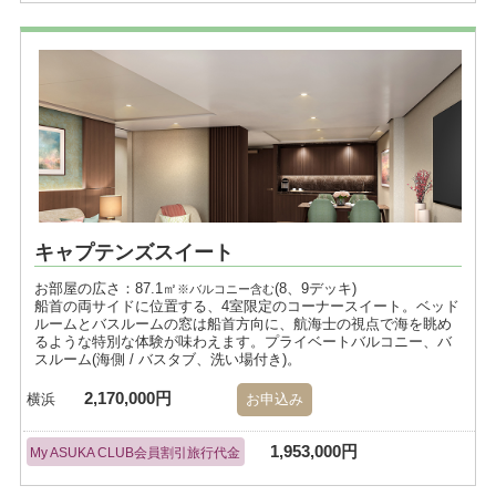
キャプテンズスイート
お部屋の広さ：87.1㎡
(8、9デッキ)
※バルコニー含む
船首の両サイドに位置する、4室限定のコーナースイート。ベッド
ルームとバスルームの窓は船首方向に、航海士の視点で海を眺め
るような特別な体験が味わえます。プライベートバルコニー、バ
スルーム(海側 / バスタブ、洗い場付き)。
2,170,000円
横浜
お申込み
1,953,000円
My ASUKA CLUB会員割引旅行代金