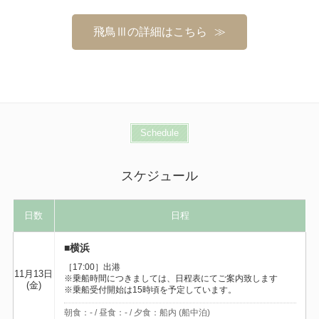
飛鳥Ⅲの詳細はこちら
Schedule
スケジュール
日数
日程
■横浜
［17:00］出港
11月13日
※乗船時間につきましては、日程表にてご案内致します
(金)
※乗船受付開始は15時頃を予定しています。
朝食：- / 昼食：- / 夕食：船内 (船中泊)