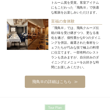
トルーム賞を受賞。客室アイテム
にもこだわった「飛鳥Ⅲ」で快適
な船旅をお楽しみいただけます。
至福の食体験
「飛鳥Ⅲ」では、飛鳥クルーズ伝
統の味を受け継ぎつつ、更なる進
化を遂げ、個性豊かな6つのダイニ
ングを併設。厳選された食材をシ
ェフたちが巧みな技で極上の料理
に仕立てます。一部有料のレスト
ランも含みますが、自分好みのダ
イニングとメニューをお好きな時
間にお楽しみください。
飛鳥Ⅲの詳細はこちら
Tour Plan