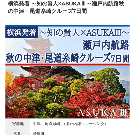
横浜発着 ～知の賢人×ASUKAⅢ～瀬戸内航路秋
の中津・尾道糸崎クルーズ7日間
寄港地
中津、尾道糸崎、(瀬戸内海クルージング)
客船
飛鳥Ⅲ