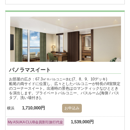
パノラマスイート
お部屋の広さ：67.3㎡
(7、8、9、10デッキ)
※バルコニー含む
船尾の両サイドに位置し、広々としたバルコニーが特長の8室限定
のコーナースイート。出港時の景色はロマンティックなひととき
を演出します。プライベートバルコニー、バスルーム(海側 / バス
タブ、洗い場付き)。
1,710,000円
横浜
お申込み
1,539,000円
My ASUKA CLUB会員割引旅行代金