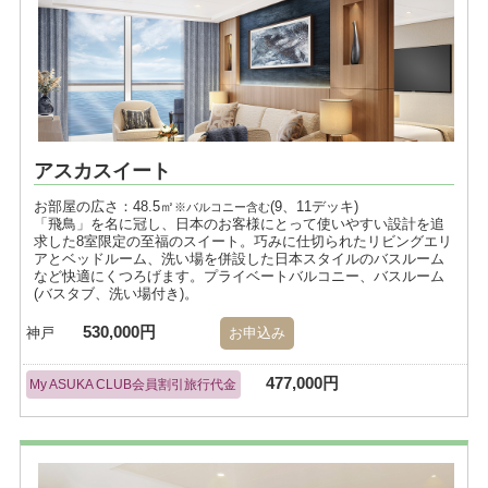
アスカスイート
お部屋の広さ：48.5㎡
(9、11デッキ)
※バルコニー含む
「飛鳥」を名に冠し、日本のお客様にとって使いやすい設計を追
求した8室限定の至福のスイート。巧みに仕切られたリビングエリ
アとベッドルーム、洗い場を併設した日本スタイルのバスルーム
など快適にくつろげます。プライベートバルコニー、バスルーム
(バスタブ、洗い場付き)。
530,000円
神戸
お申込み
477,000円
My ASUKA CLUB会員割引旅行代金