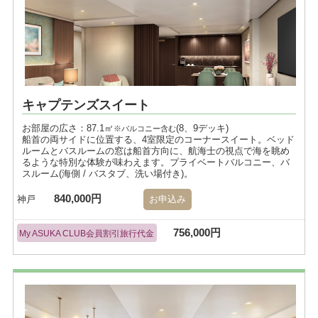
キャプテンズスイート
お部屋の広さ：87.1㎡
(8、9デッキ)
※バルコニー含む
船首の両サイドに位置する、4室限定のコーナースイート。ベッド
ルームとバスルームの窓は船首方向に、航海士の視点で海を眺め
るような特別な体験が味わえます。プライベートバルコニー、バ
スルーム(海側 / バスタブ、洗い場付き)。
840,000円
神戸
お申込み
756,000円
My ASUKA CLUB会員割引旅行代金