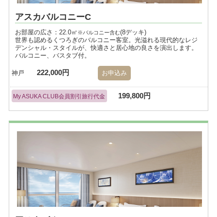
アスカバルコニーC
お部屋の広さ：22.0㎡
(8デッキ)
※バルコニー含む
世界も認めるくつろぎのバルコニー客室。光溢れる現代的なレジ
デンシャル・スタイルが、快適さと居心地の良さを演出します。
バルコニー、バスタブ付。
222,000円
神戸
お申込み
199,800円
My ASUKA CLUB会員割引旅行代金