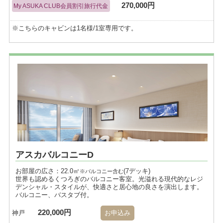
270,000円
My ASUKA CLUB会員割引旅行代金
※こちらのキャビンは1名様/1室専用です。
アスカバルコニーD
お部屋の広さ：22.0㎡
(7デッキ)
※バルコニー含む
世界も認めるくつろぎのバルコニー客室。光溢れる現代的なレジ
デンシャル・スタイルが、快適さと居心地の良さを演出します。
バルコニー、バスタブ付。
220,000円
神戸
お申込み