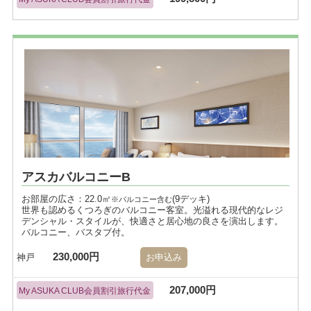
アスカバルコニーB
お部屋の広さ：22.0㎡
(9デッキ)
※バルコニー含む
世界も認めるくつろぎのバルコニー客室。光溢れる現代的なレジ
デンシャル・スタイルが、快適さと居心地の良さを演出します。
バルコニー、バスタブ付。
230,000円
神戸
お申込み
207,000円
My ASUKA CLUB会員割引旅行代金