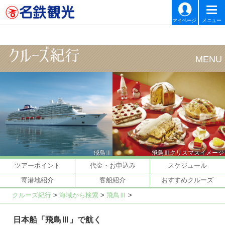
マイページ
メニュー
飛鳥Ⅲ
飛鳥Ⅲクリスマスイメージ
ツアーポイント
代金・お申込み
スケジュール
寄港地紹介
客船紹介
おすすめクルーズ
クルーズ紀行
>
海域から検索
>
飛鳥Ⅲ
>
日本船「飛鳥Ⅲ」で航く