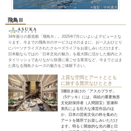
撮影：中村庸夫
飛鳥Ⅲ
34年振りの新造船「飛鳥Ⅲ」。2025年7月にいよいよデビューとな
ります。今までの飛鳥Ⅲのサービスはそのままに、お一人おひとり
にパーソナライズされたクルーズライフをお楽しみいただけます。
日本船ならではの「日本文化の魅力」を最大限に活かした船内とス
タイリッシュでありながら快適に過ごせる客室など、今までとはま
た異なる飛鳥クルーズの魅力をご体験下さい。
上質な空間とアートととも
に旅する贅沢なひととき
3層吹き抜けの「アスカプラザ」
（5デッキ）には、蒔絵の重要無形
文化財保持者（人間国宝）室瀬和
美氏による壮大な漆芸作品のほ
か、日本の芸術文化の粋を集めた
アートを随所でお楽しみいただけ
ます。明るく開放的な光の層と日