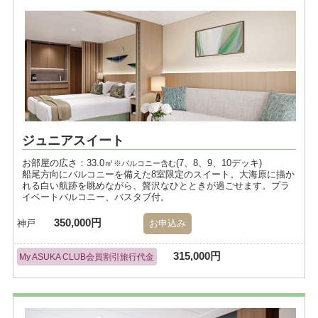
ジュニアスイート
お部屋の広さ：33.0㎡
(7、8、9、10デッキ)
※バルコニー含む
船尾方向にバルコニーを備えた8室限定のスイート。大海原に描か
れる白い航跡を眺めながら、贅沢なひとときが過ごせます。プラ
イベートバルコニー、バスタブ付。
350,000円
神戸
お申込み
315,000円
My ASUKA CLUB会員割引旅行代金