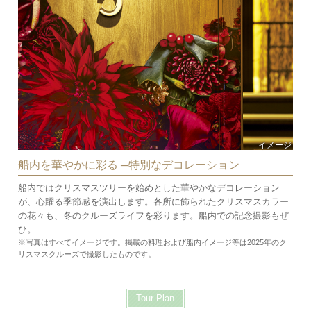
イメージ
船内を華やかに彩る ─特別なデコレーション
船内ではクリスマスツリーを始めとした華やかなデコレーション
が、心躍る季節感を演出します。各所に飾られたクリスマスカラー
の花々も、冬のクルーズライフを彩ります。船内での記念撮影もぜ
ひ。
※写真はすべてイメージです。掲載の料理および船内イメージ等は2025年のク
リスマスクルーズで撮影したものです。
Tour Plan