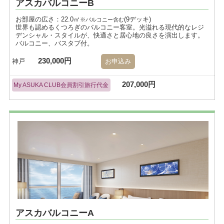
アスカバルコニーB
お部屋の広さ：22.0㎡
(9デッキ)
※バルコニー含む
世界も認めるくつろぎのバルコニー客室。光溢れる現代的なレジ
デンシャル・スタイルが、快適さと居心地の良さを演出します。
バルコニー、バスタブ付。
230,000円
神戸
お申込み
207,000円
My ASUKA CLUB会員割引旅行代金
アスカバルコニーA