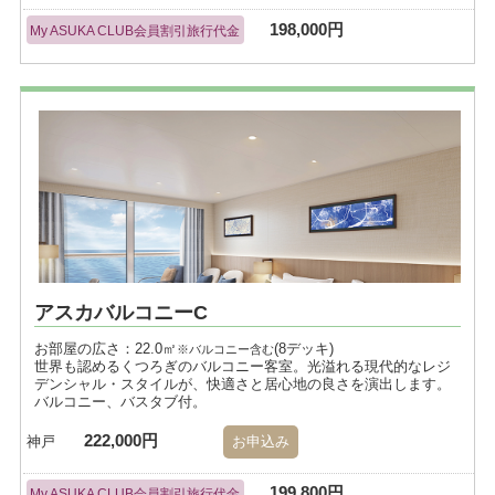
198,000円
My ASUKA CLUB会員割引旅行代金
アスカバルコニーC
お部屋の広さ：22.0㎡
(8デッキ)
※バルコニー含む
世界も認めるくつろぎのバルコニー客室。光溢れる現代的なレジ
デンシャル・スタイルが、快適さと居心地の良さを演出します。
バルコニー、バスタブ付。
222,000円
神戸
お申込み
199,800円
My ASUKA CLUB会員割引旅行代金