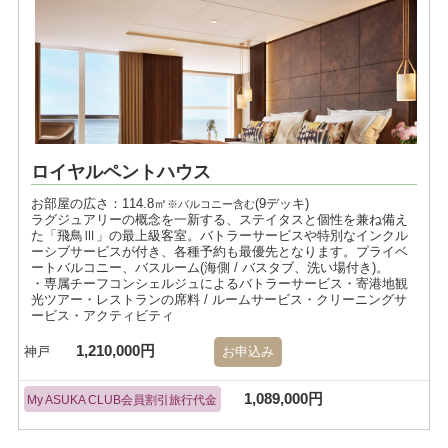
ロイヤルペントハウス
お部屋の広さ：114.8㎡
(9デッキ)
※バルコニー含む
ラグジュアリーの概念を一新する、ステイタスと個性を兼ね備え
た「飛鳥Ⅲ」の最上級客室。バトラーサービスや特別なインクル
ーシブサービスが付き、各種予約も最優先となります。プライベ
ートバルコニー、バスルーム(海側 / バスタブ、洗い場付き)。
・専属チーフコンシェルジュによるバトラーサービス・寄港地観
光ツアー・レストランの席料 / ルームサービス・クリーニングサ
ービス・アクティビティ
1,210,000円
神戸
お申込み
1,089,000円
My ASUKA CLUB会員割引旅行代金