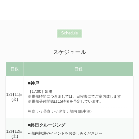
Schedule
スケジュール
日数
日程
■神戸
［17:00］出港
12月11日
※乗船時間につきましては、日程表にてご案内致します
(金)
※乗船受付開始は15時頃を予定しています。
朝食：- / 昼食：- / 夕食：船内 (船中泊)
■終日クルージング
12月12日
-- 船内施設やイベントをお楽しみください --
(土)