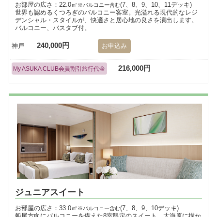
お部屋の広さ：22.0㎡
(7、8、9、10、11デッキ)
※バルコニー含む
世界も認めるくつろぎのバルコニー客室。光溢れる現代的なレジ
デンシャル・スタイルが、快適さと居心地の良さを演出します。
バルコニー、バスタブ付。
240,000円
神戸
お申込み
216,000円
My ASUKA CLUB会員割引旅行代金
ジュニアスイート
お部屋の広さ：33.0㎡
(7、8、9、10デッキ)
※バルコニー含む
船尾方向にバルコニーを備えた8室限定のスイート。大海原に描か