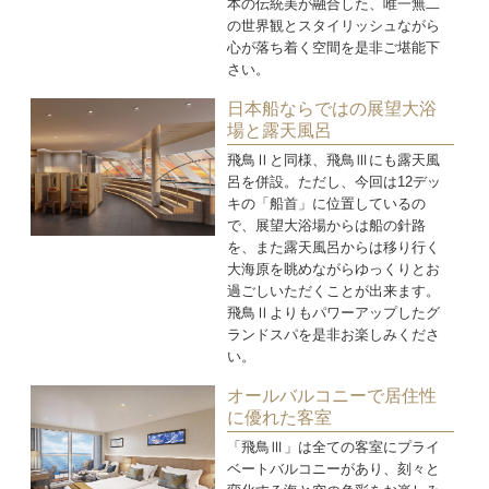
本の伝統美が融合した、唯一無二
の世界観とスタイリッシュながら
心が落ち着く空間を是非ご堪能下
さい。
日本船ならではの展望大浴
場と露天風呂
飛鳥Ⅱと同様、飛鳥Ⅲにも露天風
呂を併設。ただし、今回は12デッ
キの「船首」に位置しているの
で、展望大浴場からは船の針路
を、また露天風呂からは移り行く
大海原を眺めながらゆっくりとお
過ごしいただくことが出来ます。
飛鳥Ⅱよりもパワーアップしたグ
ランドスパを是非お楽しみくださ
い。
オールバルコニーで居住性
に優れた客室
「飛鳥Ⅲ」は全ての客室にプライ
ベートバルコニーがあり、刻々と