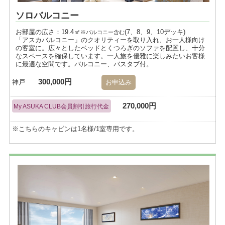
ソロバルコニー
お部屋の広さ：19.4㎡
(7、8、9、10デッキ)
※バルコニー含む
「アスカバルコニー」のクオリティーを取り入れ、お一人様向け
の客室に。広々としたベッドとくつろぎのソファを配置し、十分
なスペースを確保しています。一人旅を優雅に楽しみたいお客様
に最適な空間です。バルコニー、バスタブ付。
300,000円
神戸
お申込み
270,000円
My ASUKA CLUB会員割引旅行代金
※こちらのキャビンは1名様/1室専用です。