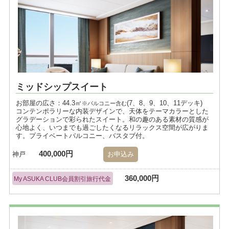
ミッドシップスイート
お部屋の広さ：44.3㎡
(7、8、9、10、11デッキ)
※バルコニー含む
コンテンポラリーな内装デザインで、天体をテーマカラーとした
グラデーションで彩られたスイート。和の趣のある素材の質感が
心地よく、いつまでも過ごしたくなるリラックス空間が広がりま
す。プライベートバルコニー、バスタブ付。
400,000円
神戸
お申込み
360,000円
My ASUKA CLUB会員割引旅行代金