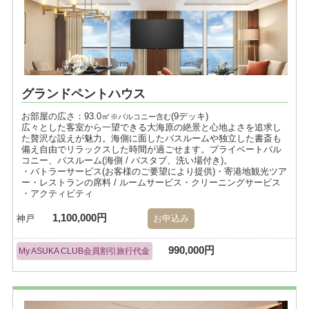
グランドペントハウス
お部屋の広さ：93.0㎡
(9デッキ)
※バルコニー含む
広々とした客室から一望できる大海原の絶景と心地よさを追求し
た贅沢な設えが魅力。海側に面したバスルームや独立した書斎も
備え自由でリラックスした時間が過ごせます。プライベートバル
コニー、バスルーム(海側 / バスタブ、洗い場付き)。
・バトラーサービス(お客様のご要望により提供)・寄港地観光ツア
ー・レストランの席料 / ルームサービス・クリーニングサービス
・アクティビティ
1,100,000円
神戸
お申込み
990,000円
My ASUKA CLUB会員割引旅行代金