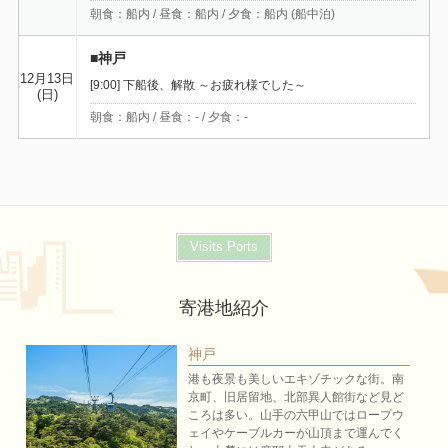
朝食：船内 / 昼食：船内 / 夕食：船内 (船中泊)
■神戸
12月13日
[9:00] 下船後、解散 ～お疲れ様でした～
(日)
朝食：船内 / 昼食：- / 夕食：-
Visits Ports
寄港地紹介
神戸
港も夜景も美しいエキゾチックな街。南
京町、旧居留地、北部異人館街など見ど
ころは多い。山手の六甲山ではロープウ
ェイやケーブルカーが山頂まで運んでく