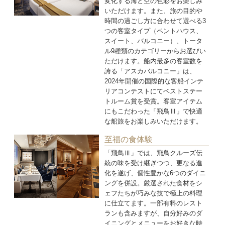
変化する海と空の色彩をお楽しみ
いただけます。また、旅の目的や
時間の過ごし方に合わせて選べる3
つの客室タイプ（ペントハウス、
スイート、バルコニー）、トータ
ル9種類のカテゴリーからお選びい
ただけます。船内最多の客室数を
誇る「アスカバルコニー」は、
2024年開催の国際的な客船インテ
リアコンテストにてベストステー
トルーム賞を受賞。客室アイテム
にもこだわった「飛鳥Ⅲ」で快適
な船旅をお楽しみいただけます。
至福の食体験
「飛鳥Ⅲ」では、飛鳥クルーズ伝
統の味を受け継ぎつつ、更なる進
化を遂げ、個性豊かな6つのダイニ
ングを併設。厳選された食材をシ
ェフたちが巧みな技で極上の料理
に仕立てます。一部有料のレスト
ランも含みますが、自分好みのダ
イニングとメニューをお好きな時