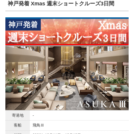
神戸発着 Xmas 週末ショートクルーズ3日間
寄港地
-
客船
飛鳥Ⅲ