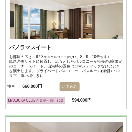
パノラマスイート
お部屋の広さ：67.3㎡
(7、8、9、10デッキ)
※バルコニー含む
船尾の両サイドに位置し、広々としたバルコニーが特長の8室限定
のコーナースイート。出港時の景色はロマンティックなひととき
を演出します。プライベートバルコニー、バスルーム(海側 / バス
タブ、洗い場付き)。
660,000円
神戸
お申込み
594,000円
My ASUKA CLUB会員割引旅行代金