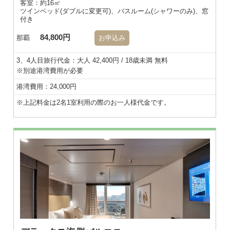
客室：約16㎡
ツインベッド(ダブルに変更可)、バスルーム(シャワーのみ)、窓
付き
84,800円
那覇
お申込み
3、4人目旅行代金：大人 42,400円 / 18歳未満 無料
※別途港湾費用が必要
港湾費用：24,000円
※上記料金は2名1室利用の際のお一人様代金です。
※画像はダブル