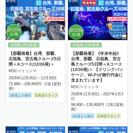
【那覇発着】台湾、那覇、
【那覇発着】《年末年始》
石垣島、宮古島クルーズ5日
台湾、那覇、石垣島、宮古
間＜Aコース(12/26発)＞
島クルーズ5日間＜Aコース
(12/30発)＞ 【ドリンクパッ
MSCベリッシマ
ケージ、Wi-Fiが旅行代金に
2026年12月26日～12月30日
含まれています】
73,980～109,800円《2名1室利
MSCベリッシマ
用》
2026年12月30日～2027年1月3
2名様より催行
日本語スタッフ
日
99,800～139,800円《2名1室利
用》
2名様より催行
日本語スタッフ
詳細はこちら