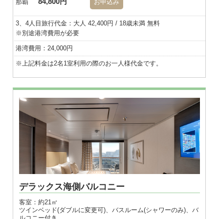
84,800円
那覇
お申込み
3、4人目旅行代金：大人 42,400円 / 18歳未満 無料
※別途港湾費用が必要
港湾費用：24,000円
※上記料金は2名1室利用の際のお一人様代金です。
※画像はダブル
デラックス海側バルコニー
客室：約21㎡
ツインベッド(ダブルに変更可)、バスルーム(シャワーのみ)、バ
ルコニー付き