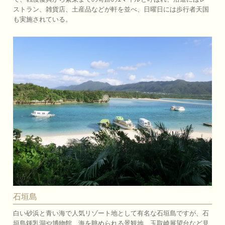
ストラン、雑貨店、土産品などが軒を並べ、日曜日には歩行者天国
も実施されている。
石垣島
白い砂浜と青い海で人気リゾート地として有名な石垣島ですが、石
垣島鍾乳洞や博物館、海を眺められる景観地、玉取崎展望台など見