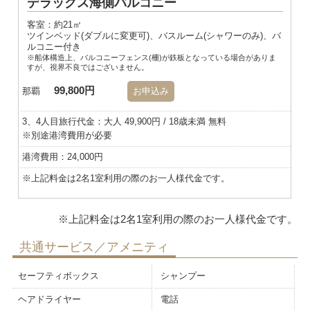
デラックス海側バルコニー
客室：約21㎡
ツインベッド(ダブルに変更可)、バスルーム(シャワーのみ)、バ
ルコニー付き
※船体構造上、バルコニーフェンス(柵)が鉄板となっている場合がありま
すが、視界不良ではございません。
99,800円
那覇
お申込み
3、4人目旅行代金：大人 49,900円 / 18歳未満 無料
※別途港湾費用が必要
港湾費用：24,000円
※上記料金は2名1室利用の際のお一人様代金です。
共通サービス／アメニティ
セーフティボックス
シャンプー
ヘアドライヤー
電話