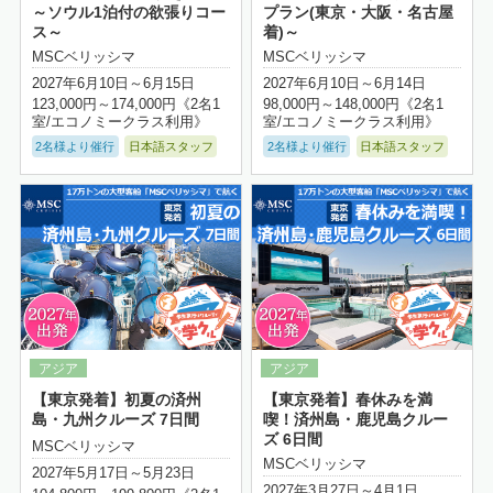
～ソウル1泊付の欲張りコー
プラン(東京・大阪・名古屋
ス～
着)～
MSCベリッシマ
MSCベリッシマ
2027年6月10日～6月15日
2027年6月10日～6月14日
123,000円～174,000円《2名1
98,000円～148,000円《2名1
室/エコノミークラス利用》
室/エコノミークラス利用》
2名様より催行
日本語スタッフ
2名様より催行
日本語スタッフ
詳細はこちら
【東京発着】初夏の済州
【東京発着】春休みを満
島・九州クルーズ 7日間
喫！済州島・鹿児島クルー
ズ 6日間
MSCベリッシマ
MSCベリッシマ
2027年5月17日～5月23日
2027年3月27日～4月1日