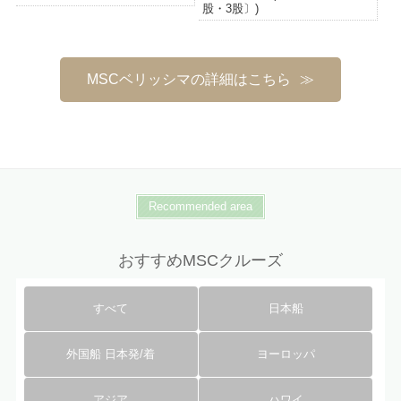
股・3股〕)
MSCベリッシマの詳細はこちら
Recommended area
おすすめMSCクルーズ
すべて
日本船
外国船 日本発/着
ヨーロッパ
アジア
ハワイ