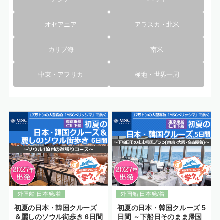
オセアニア
アラスカ・北米
カリブ海
南米
中東・アフリカ
極地・世界一周
詳細はこちら
初夏の日本・韓国クルーズ
初夏の日本・韓国クルーズ 5
＆麗しのソウル街歩き 6日間
日間 ～下船日そのまま帰国