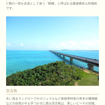
1 階の一部を歩道として使う「騎楼」と呼ばれる建築構造も特徴的
です。
宮古島
生い茂るマングローブやガジュマルなど亜熱帯特有の草木や珊瑚礁
などの自然が今も手つかずに残る宮古島は、美しいビーチが自慢。