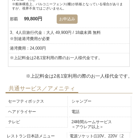
※船体構造上、バルコニーフェンス(柵)が鉄板となっている場合がありま
すが、視界不良ではございません。
99,800円
那覇
お申込み
3、4人目旅行代金：大人 49,900円 / 18歳未満 無料
※別途港湾費用が必要
港湾費用：24,000円
※上記料金は2名1室利用の際のお一人様代金です。
共通サービス／アメニティ
セーフティボックス
シャンプー
ヘアドライヤー
電話
テレビ
24時間ルームサービス
＜アウレア以上＞
レストラン日本語メニュー
電源ソケット(110V、220V〔2