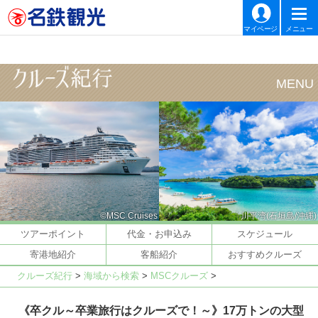
マイページ
メニュー
©MSC Cruises
川平湾(石垣島/沖縄)
ツアーポイント
代金・お申込み
スケジュール
寄港地紹介
客船紹介
おすすめクルーズ
クルーズ紀行
>
海域から検索
>
MSCクルーズ
>
《卒クル～卒業旅行はクルーズで！～》17万トンの大型