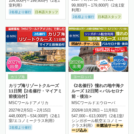
104,800円～199,800円《2名1
室利用》
99,800円～179,800円《2名1室
利用》
2名様より催行
日本語スタッフ
2名様より催行
日本語スタッフ
詳細はこちら
カリブ海リゾートクルーズ
《2名催行》憧れの地中海ク
11日間【2名催行・マイアミ
ルーズ 12日間＜バルセロナ
前後泊付】
前・後泊＞
MSCワールドアメリカ
MSCワールドエウローパ
2027年2月5日～2月15日
2026年10月28日～11月8日
448,000円～534,000円《2名1
547,000～613,000円《2名1室/
室/エコノミークラス利用》
シンガポール航空エコノミー
クラス利用》
※燃油サーチャ
2名様より催行
ージ込み