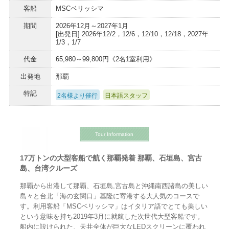
客船
MSCベリッシマ
期間
2026年12月～2027年1月
[出発日] 2026年12/2，12/6，12/10，12/18，2027年
1/3，1/7
代金
65,980～99,800円《2名1室利用》
出発地
那覇
特記
2名様より催行
日本語スタッフ
Tour Information
17万トンの大型客船で航く那覇発着 那覇、石垣島、宮古
島、台湾クルーズ
那覇から出港して那覇、石垣島,宮古島と沖縄南西諸島の美しい
島々と台北「海の玄関口」基隆に寄港する大人気のコースで
す。利用客船「MSCベリッシマ」はイタリア語でとても美しい
という意味を持ち2019年3月に就航した次世代大型客船です。
船内に設けられた、天井全体が巨大なLEDスクリーンに覆われ