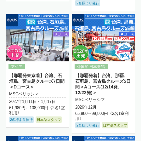
2名様より催行
詳細はこちら
【那覇発東京着】台湾、石
【那覇発着】台湾、那覇、
垣島、宮古島クルーズ7日間
石垣島、宮古島クルーズ5日
＜Dコース＞
間＜Aコース(12/14発、
12/22発)＞
MSCベリッシマ
MSCベリッシマ
2027年1月11日～1月17日
2026年12月
61,980円～108,900円《2名1室
利用》
65,980～99,800円《2名1室利
用》
2名様より催行
日本語スタッフ
2名様より催行
日本語スタッフ
詳細はこちら