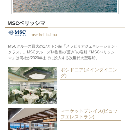
MSCベリッシマ
msc bellissima
MSCクルーズ最大の17万トン級「メラビリアジェネレーション・
クラス」。MSCクルーズ14隻目の”驚き"の客船「MSCベリッシ
マ」は同社が2020年までに投入する次世代大型客船。
ポシドニア(メインダイニン
グ)
©MSC Cruise
マーケットプレイス(ビュッ
フエレストラン)