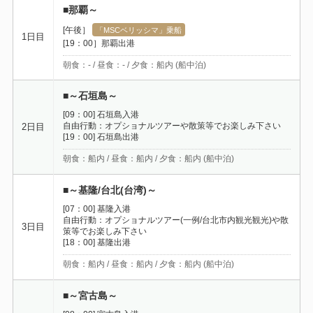
■那覇～
[午後］
「MSCベリッシマ」乗船
1日目
[19：00］那覇出港
朝食：- / 昼食：- / 夕食：船内 (船中泊)
■～石垣島～
[09：00] 石垣島入港
自由行動：オプショナルツアーや散策等でお楽しみ下さい
2日目
[19：00] 石垣島出港
朝食：船内 / 昼食：船内 / 夕食：船内 (船中泊)
■～基隆/台北(台湾)～
[07：00] 基隆入港
自由行動：オプショナルツアー(一例/台北市内観光観光)や散
3日目
策等でお楽しみ下さい
[18：00] 基隆出港
朝食：船内 / 昼食：船内 / 夕食：船内 (船中泊)
■～宮古島～