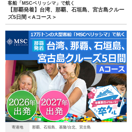
客船「MSCベリッシマ」で航く
【那覇発着】台湾、那覇、石垣島、宮古島クルー
ズ5日間＜Aコース＞
寄港地
那覇、石垣島、基隆/台北、宮古島