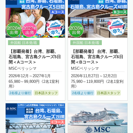
【那覇発着】台湾、那覇、
【那覇発着】 台湾、那覇、
石垣島、宮古島クルーズ5日
石垣島、宮古島クルーズ6日
間＜Aコース＞
間＜Bコース＞
MSCベリッシマ
MSCベリッシマ
2026年12月～2027年1月
2026年11月27日～12月2日
65,980～99,800円《2名1室利
75,980～119,800円《2名1室利
用》
用》
2名様より催行
日本語スタッフ
2名様より催行
日本語スタッフ
詳細はこちら