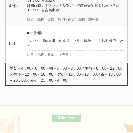
[08：00] 宮古島入港
自由行動：オプショナルツアーや散策等でお楽しみ下さい
4日目
[18：00] 宮古島出港
朝食：船内 / 昼食：船内 / 夕食：船内 (船中泊)
■～那覇
[07：00] 那覇入港 朝食後、下船 解散 ～お疲れ様でした
5日目
～
朝食：船内 / 昼食：- / 夕食：-
Visits Ports