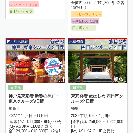
金]619,200～2,931,300円《2名
Cスイートトリプル
1室利用》
日本語スタッフ
ハッピーファミリー
早期全額支払割引
日本語スタッフ
詳細はこちら
神戸発東京着 新春の神戸・
東京発着 旅はじめ 四日市ク
東京クルーズ3日間
ルーズ4日間
飛鳥Ⅱ
飛鳥Ⅱ
2027年1月4日～1月6日
2027年1月6日～1月9日
[通常代金]138,000～685,000円
[通常代金]259,000～1,222,000
[My ASUKA CLUB会員代
円
金]124,200～616,500円《2名1
[My ASUKA CLUB会員代