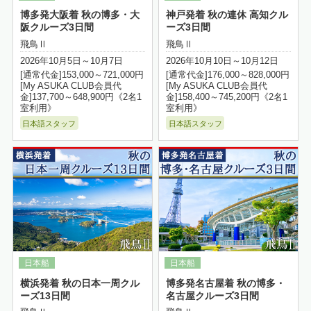
博多発大阪着 秋の博多・大
神戸発着 秋の連休 高知クル
阪クルーズ3日間
ーズ3日間
飛鳥Ⅱ
飛鳥Ⅱ
2026年10月5日～10月7日
2026年10月10日～10月12日
[通常代金]153,000～721,000円
[通常代金]176,000～828,000円
[My ASUKA CLUB会員代
[My ASUKA CLUB会員代
金]137,700～648,900円《2名1
金]158,400～745,200円《2名1
室利用》
室利用》
日本語スタッフ
日本語スタッフ
詳細はこちら
横浜発着 秋の日本一周クル
博多発名古屋着 秋の博多・
ーズ13日間
名古屋クルーズ3日間