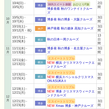
10/4(日) -
2日
W/Aスイート体験
おひとりF旅
博多
10/5(月)
間
博多発着 秋のワンナイトクルー
ズ
10/5(月) -
3日
10
博多発 秋の博多・大阪クルーズ
博多
10/7(水)
間
月
10/10(土) -
3日
神戸発着 秋の連休 高知クルーズ
神戸
10/12(月・祝)
間
13
10/17(土) -
秋の日本一周クルーズ
日
横浜
10/29(木)
間
11/11(水) -
博多発 秋の博多・名古屋クルー
3日
11
博多
月
11/13(金)
ズ
間
Ｃスイートトリプル
12/11(金) -
3日
横浜
NEW
横浜 クリスマスウィークエ
12/13(日)
間
ンドクルーズ
Ｃスイートトリプル
12/13(日) -
3日
横浜
NEW
横浜スペシャルクリスマス
12/15(火)
間
ON ASUKAⅡ
Ｃスイートトリプル
12/19(土) -
3日
博多
NEW
博多 クリスマスウィークエ
12/21(月)
間
ンドクルーズ
12
月
12/21(月) -
3日
Ｃスイートトリプル
博多
12/23(水)
間
NEW
Xmas 博多・神戸クルーズ