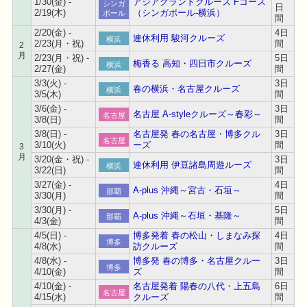
1/30(金) -
アジアグランドクルーズ Fコース
シンガ
日
2/19(木)
（シンガポール-横浜）
ポール
間
2/20(金) -
4日
連休利用 駿河クルーズ
横浜
2/23(月・祝)
間
2
月
2/23(月・祝) -
5日
梅香る 高知・四日市クルーズ
横浜
2/27(金)
間
3/3(火) -
3日
春の横浜・名古屋クルーズ
横浜
3/5(木)
間
3/6(金) -
3日
名古屋 A-styleクルーズ～春彩～
名古屋
3/8(日)
間
3/8(日) -
名古屋発 春の名古屋・博多クル
3日
名古屋
3/10(火)
ーズ
間
3
月
3/20(金・祝) -
3日
連休利用 伊豆諸島周遊ルーズ
横浜
3/22(日)
間
3/27(金) -
4日
A-plus 沖縄～宮古・石垣～
那覇
3/30(月)
間
3/30(月) -
5日
A-plus 沖縄～石垣・基隆～
那覇
4/3(金)
間
4/5(日) -
博多発着 春の松山・しまなみ探
4日
博多
4/8(水)
訪クルーズ
間
4/8(水) -
博多発 春の博多・名古屋クルー
3日
博多
4/10(金)
ズ
間
4/10(金) -
名古屋発着 陽春の八代・上五島
6日
名古屋
4/15(水)
クルーズ
間