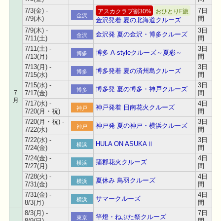
7/3(金) -
7日
アスカクラブ割30%
おひとりF旅
金沢
7/9(木)
間
金沢発着 夏の北海道クルーズ
7/9(木) -
3日
金沢発 夏の金沢・博多クルーズ
金沢
7/11(土)
間
7/11(土) -
3日
博多 A-styleクルーズ～夏彩～
博多
7/13(月)
間
7/13(月) -
3日
博多発着 夏の済州島クルーズ
博多
7/15(水)
間
7/15(水) -
3日
博多発 夏の博多・神戸クルーズ
博多
7
7/17(金)
間
月
7/17(水) -
4日
神戸発着 日南花火クルーズ
神戸
7/20(月・祝)
間
7/20(月・祝) -
3日
神戸発 夏の神戸・横浜クルーズ
神戸
7/22(水)
間
7/22(水) -
3日
HULA ON ASUKAⅡ
横浜
7/24(金)
間
7/24(金) -
4日
蒲郡花火クルーズ
横浜
7/27(月)
間
7/28(火) -
4日
夏休み 鳥羽クルーズ
横浜
7/31(金)
間
7/31(金) -
4日
サマークルーズ
横浜
8/3(月)
間
8/3(月) -
7日
竿燈・ねぶた祭クルーズ
東京
8/9(日)
間