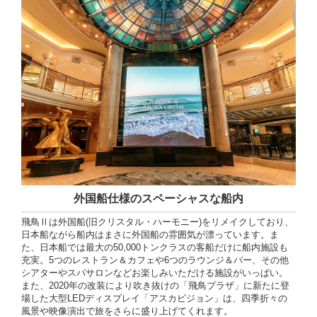
外国船仕様のスペーシャスな船内
飛鳥Ⅱは外国船(旧クリスタル・ハーモニー)をリメイクしており、
日本船ながら船内はまさに外国船の雰囲気が漂っています。ま
た、日本船では最大の50,000トンクラスの客船だけに船内施設も
充実。5つのレストラン＆カフェや6つのラウンジ＆バー、その他
シアターやスパサロンなどお楽しみいただける施設がいっぱい。
また、2020年の改装により吹き抜けの「飛鳥プラザ」に新たに登
場した大型LEDディスプレイ「アスカビジョン」は、四季折々の
風景や映像演出で旅をさらに盛り上げてくれます。