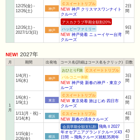
Ｃスイートトリプル
12/25(金) -
2日
神戸
NEW
神戸 クリスマスワンナイト
12/26(土)
間
クルーズ
アスカクラブ早期全額割20%
12/26(土) -
9日
ハッピーファミリー
神戸
2027/1/3(日)
間
NEW
神戸発着 ニューイヤー台湾
クルーズ
2027年
NEW!
月
期間
出発地
コース名(詳細はコース名をクリック)
日数
おひとりF旅
Ｃスイートトリプル
1/4(月) -
3日
バルコニー体験
神戸
1/6(水)
間
NEW
神戸発 新春の神戸・東京ク
ルーズ
Ｃスイートトリプル
1/6(水) -
4日
東京
NEW
東京発着 旅はじめ 四日市
1/9(土)
間
1
クルーズ
月
1/11(月・祝) -
4日
Ｃスイートトリプル
横浜
1/14(木)
間
NEW
新春の清水クルーズ
飛鳥Ⅱ2027
会員早期全額支払割
43
年オセアニアグランドクルーズ43
1/15(金) -
日
日間 ～飛鳥クルーズ就航35周年
横浜
2/26(金)