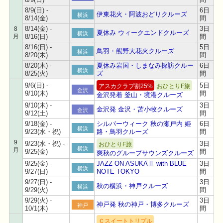
8/9(日) -
6日
伊東花火・阿波おどりクルーズ
横浜
8/14(金)
間
8/14(金) -
3日
8
夏休み ウィークエンドクルーズ
横浜
月
8/16(日)
間
8/16(日) -
5日
鳥羽・熊野大花火クルーズ
横浜
8/20(木)
間
8/20(木) -
夏休み岩国・しまなみ探訪クルー
6日
横浜
8/25(火)
ズ
間
9/6(日) -
5日
アスカクラブ割25%
おひとりF旅
金沢
9/10(木)
間
金沢発着 釜山・境港クルーズ
9/10(木) -
3日
金沢発 金沢・苫小牧クルーズ
金沢
9/12(土)
間
9/18(金) -
シルバーウィーク 秋の瀬戸内 姫
6日
横浜
9/23(水・祝)
路・鳥羽クルーズ
間
9
9/23(水・祝) -
3日
おひとりF旅
横浜
月
9/25(金)
間
爽秋のグループサウンズクルーズ
9/25(金) -
JAZZ ON ASUKAⅡ with BLUE
3日
横浜
9/27(日)
NOTE TOKYO
間
9/27(日) -
3日
秋の横浜・神戸クルーズ
横浜
9/29(火)
間
9/29(火) -
3日
神戸発 秋の神戸・博多クルーズ
神戸
10/1(木)
間
Ｃスイートトリプル