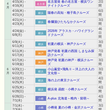
4/15(水) -
名古屋発 春の名古屋・横浜ワン
2日
4
名古屋
4/16(木)
ナイトクルーズ
間
月
4/16(木) -
6日
陽春の高知・種子島クルーズ
横浜
4/21(火)
間
4/21(火) -
3日
春爛漫ひたちなかクルーズ
横浜
4/23(木)
間
46
4/24(金) -
2026年 アラスカ・ハワイグラン
日
横浜
6/8(月)
ドクルーズ
間
6/9(火) -
3日
初夏の横浜・神戸クルーズ
横浜
6/11(木)
間
6/11(木) -
神戸発着 初夏の西国 しまなみ探
7日
神戸
6/17(水)
訪クルーズ
間
6/17(水) -
神戸発 初夏の神戸・横浜クルー
3日
神戸
6/19(金)
ズ
間
6/20(土) -
小山薫堂×飛鳥Ⅱ～洋上の大人の
3日
6
横浜
月
6/22(月)
文化祭～
間
6/22(月) -
4日
海の上の東京クルーズ
横浜
6/25(木)
間
6/25(木) -
4日
横浜発 函館・小樽クルーズ
横浜
6/28(日)
間
6/28(日) -
4日
A-plus 北海道～稚内・留萌～
小樽
7/1(水)
間
7/1(水) -
3日
小樽発 夏の小樽・金沢クルーズ
小樽
7/3(金)
間