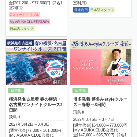
金]207,200～977,600円《2名1
室利用》
室利用》
週末利用
日本語スタッフ
Cスイートトリプル
My ASUKA CLUB割引20%
日本語スタッフ
詳細はこちら
横浜発名古屋着 春の横浜・
博多発着 博多A-styleクルー
名古屋ワンナイトクルーズ2
ズ～春彩～3日間
日間
飛鳥Ⅱ
飛鳥Ⅱ
2027年3月5日～3月7日
2027年3月2日～3月3日
[通常代金]164,000～773,000円
[My ASUKA CLUB会員代
[通常代金]77,000～361,000円
金]147,600～695,700円《2名1
[My ASUKA CLUB会員代