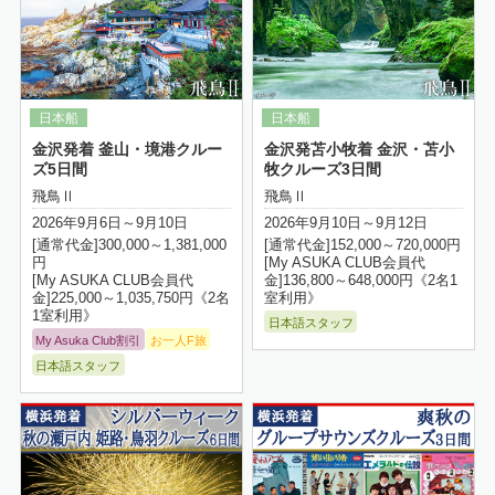
金沢発着 釜山・境港クルー
金沢発苫小牧着 金沢・苫小
ズ5日間
牧クルーズ3日間
飛鳥Ⅱ
飛鳥Ⅱ
2026年9月6日～9月10日
2026年9月10日～9月12日
[通常代金]300,000～1,381,000
[通常代金]152,000～720,000円
円
[My ASUKA CLUB会員代
[My ASUKA CLUB会員代
金]136,800～648,000円《2名1
金]225,000～1,035,750円《2名
室利用》
1室利用》
日本語スタッフ
My Asuka Club割引
お一人F旅
日本語スタッフ
詳細はこちら