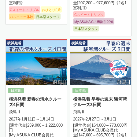
室利用》
金]207,200～977,600円《2名1
室利用》
Cスイートトリプル
おひとりF旅
Cスイートトリプル
バルコニー体験
日本語スタッフ
My ASUKA CLUB割引20%
日本語スタッフ
詳細はこちら
横浜発着 新春の清水クルー
横浜発着 早春の週末 駿河湾
ズ4日間
クルーズ3日間
飛鳥Ⅱ
飛鳥Ⅱ
2027年1月11日～1月14日
2027年2月27日～3月1日
[通常代金]259,000～1,222,000
[通常代金]164,000～773,000円
円
[My ASUKA CLUB会員代
[My ASUKA CLUB会員代
金]147,600～695,700円《2名1