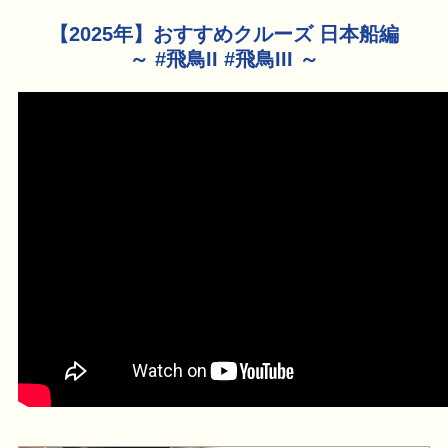
【2025年】おすすめクルーズ 日本船編
～ #飛鳥II #飛鳥III ～