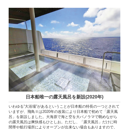
日本船唯一の露天風呂を新設(2020年)
いわゆる”大浴場”があるということが日本船の特長の一つとされて
いますが、飛鳥Ⅱは2020年の改装により日本船で初めて「露天風
呂」を新設しました。大海原で海と空を大パノラマで眺めながら
の露天風呂は爽快感もひとしお。ただし、「露天風呂」だけに時
間帯や航行場所によりオープンが出来ない場合もありますので、