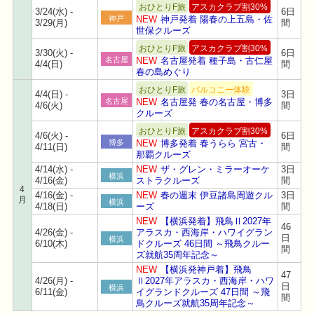
おひとりF旅
アスカクラブ割30%
3/24(水) -
6日
神戸
NEW
神戸発着 陽春の上五島・佐
3/29(月)
間
世保クルーズ
おひとりF旅
アスカクラブ割30%
3/30(火) -
6日
名古屋
NEW
名古屋発着 種子島・古仁屋
4/4(日)
間
春の島めぐり
おひとりF旅
バルコニー体験
4/4(日) -
3日
名古屋
NEW
名古屋発 春の名古屋・博多
4/6(火)
間
クルーズ
おひとりF旅
アスカクラブ割30%
4/6(火) -
6日
博多
NEW
博多発着 春うらら 宮古・
4/11(日)
間
那覇クルーズ
4/14(水) -
NEW
ザ・グレン・ミラーオーケ
3日
横浜
4/16(金)
ストラクルーズ
間
4
4/16(金) -
NEW
春の週末 伊豆諸島周遊クル
3日
月
横浜
4/18(日)
ーズ
間
NEW
【横浜発着】飛鳥Ⅱ2027年
46
4/26(金) -
アラスカ・西海岸・ハワイグラン
日
横浜
6/10(木)
ドクルーズ 46日間 ～飛鳥クルー
間
ズ就航35周年記念～
NEW
【横浜発神戸着】飛鳥
47
4/26(月) -
Ⅱ2027年アラスカ・西海岸・ハワ
日
横浜
6/11(金)
イグランドクルーズ 47日間 ～飛
間
鳥クルーズ就航35周年記念～