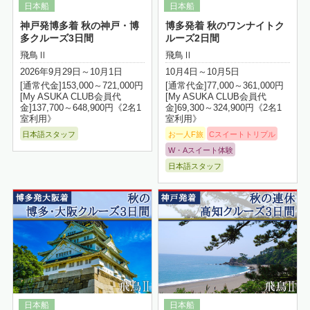
神戸発博多着 秋の神戸・博
博多発着 秋のワンナイトク
多クルーズ3日間
ルーズ2日間
飛鳥Ⅱ
飛鳥Ⅱ
2026年9月29日～10月1日
10月4日～10月5日
[通常代金]153,000～721,000円
[通常代金]77,000～361,000円
[My ASUKA CLUB会員代
[My ASUKA CLUB会員代
金]137,700～648,900円《2名1
金]69,300～324,900円《2名1
室利用》
室利用》
日本語スタッフ
お一人F旅
Cスイートトリプル
W・Aスイート体験
日本語スタッフ
詳細はこちら