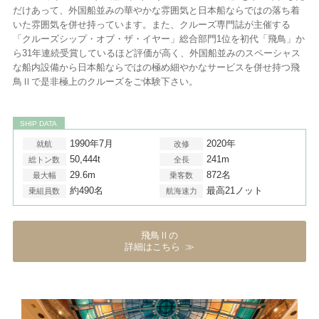
だけあって、外国船並みの華やかな雰囲気と日本船ならではの落ち着
いた雰囲気を併せ持っています。また、クルーズ専門誌が主催する
「クルーズシップ・オブ・ザ・イヤー」総合部門1位を初代「飛鳥」か
ら31年連続受賞しているほど評価が高く、外国船並みのスペーシャス
な船内設備から日本船ならではの極め細やかなサービスを併せ持つ飛
鳥Ⅱで是非極上のクルーズをご体験下さい。
SHIP DATA
1990年7月
2020年
就航
改修
50,444t
241m
総トン数
全長
29.6m
872名
最大幅
乗客数
約490名
最高21ノット
乗組員数
航海速力
飛鳥Ⅱの
詳細はこちら