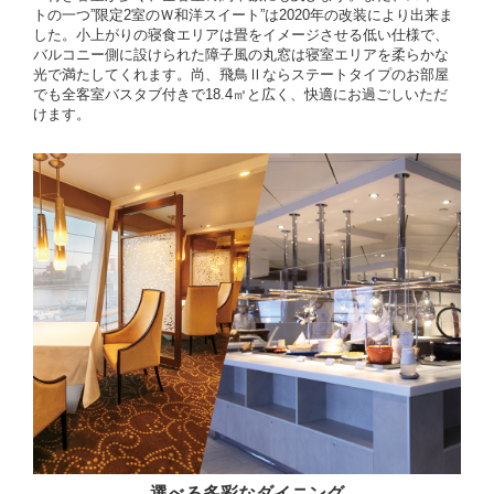
トの一つ”限定2室のＷ和洋スイート”は2020年の改装により出来ま
した。小上がりの寝食エリアは畳をイメージさせる低い仕様で、
バルコニー側に設けられた障子風の丸窓は寝室エリアを柔らかな
光で満たしてくれます。尚、飛鳥Ⅱならステートタイプのお部屋
でも全客室バスタブ付きで18.4㎡と広く、快適にお過ごしいただ
けます。
選べる多彩なダイニング