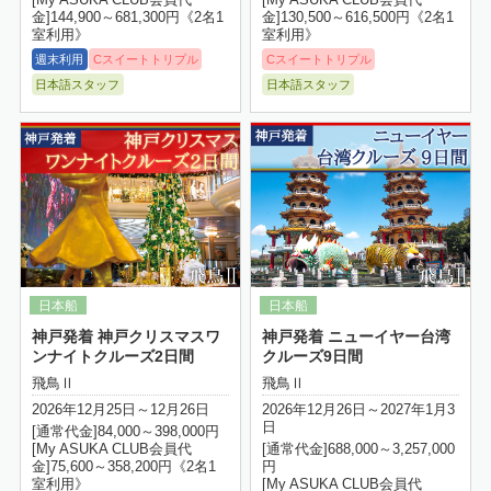
[My ASUKA CLUB会員代
[My ASUKA CLUB会員代
金]144,900～681,300円《2名1
金]130,500～616,500円《2名1
室利用》
室利用》
週末利用
Cスイートトリプル
Cスイートトリプル
日本語スタッフ
日本語スタッフ
詳細はこちら
神戸発着 神戸クリスマスワ
神戸発着 ニューイヤー台湾
ンナイトクルーズ2日間
クルーズ9日間
飛鳥Ⅱ
飛鳥Ⅱ
2026年12月25日～12月26日
2026年12月26日～2027年1月3
日
[通常代金]84,000～398,000円
[My ASUKA CLUB会員代
[通常代金]688,000～3,257,000
金]75,600～358,200円《2名1
円
室利用》
[My ASUKA CLUB会員代