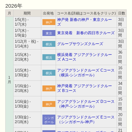
2026年
月
期間
出発地
コース名(詳細はコース名をクリック)
日数
1/5(月) -
神戸発 新春の神戸・東京クルー
3日
神戸
1/7(水)
ズ
間
1/7(水) -
3日
東京発着 新春の四日市クルーズ
東京
1/9(金)
間
1/12(月・祝) -
3日
グループサウンズクルーズ
横浜
1/14(水)
間
36
1/15(木) -
横浜発着 アジアグランドクルー
日
横浜
2/19(木)
ズ Aコース
間
16
1/15(木) -
アジアグランドクルーズ Cコース
日
横浜
1/30(金)
（横浜-シンガポール）
間
1
月
34
1/16(金) -
神戸発着 アジアグランドクルー
日
神戸
2/18(水)
ズ Bコース
間
15
1/16(金) -
アジアグランドクルーズ Dコース
日
神戸
1/30(金)
（神戸-シンガポール）
間
20
1/30(金) -
アジアグランドクルーズ Eコース
シンガ
日
2/18(水)
（シンガポール-神戸）
ポール
間
21