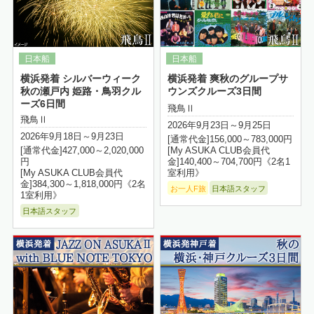
横浜発着 シルバーウィーク
横浜発着 爽秋のグループサ
秋の瀬戸内 姫路・鳥羽クル
ウンズクルーズ3日間
ーズ6日間
飛鳥Ⅱ
飛鳥Ⅱ
2026年9月23日～9月25日
2026年9月18日～9月23日
[通常代金]156,000～783,000円
[My ASUKA CLUB会員代
[通常代金]427,000～2,020,000
金]140,400～704,700円《2名1
円
室利用》
[My ASUKA CLUB会員代
金]384,300～1,818,000円《2名
お一人F旅
日本語スタッフ
1室利用》
日本語スタッフ
詳細はこちら