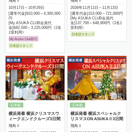
飛鳥Ⅱ
飛鳥Ⅱ
10月17日～10月29日
2026年11月11日～11月13日
[通常代金]910,000～4,300,000
[通常代金]153,000～721,000円
円
[My ASUKA CLUB会員代
[My ASUKA CLUB会員代
金]137,700～648,900円《2名1
金]682,500～3,225,000円《2名
室利用》
1室利用》
日本語スタッフ
My Asuka Club割引
日本語スタッフ
詳細はこちら
横浜発着 横浜クリスマスウ
横浜発着 横浜スペシャルク
ィークエンドクルーズ3日間
リスマスON ASUKAⅡ3日間
飛鳥Ⅱ
飛鳥Ⅱ