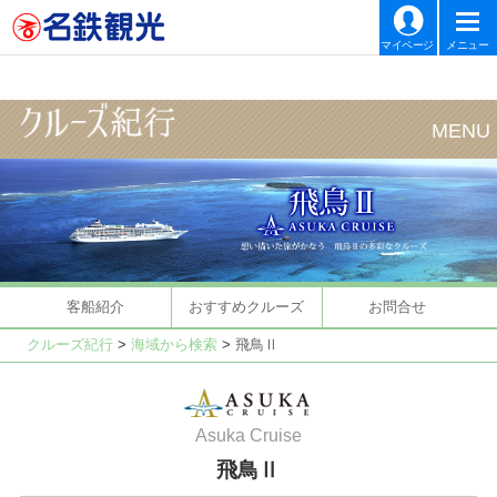
マイページ
メニュー
客船紹介
おすすめクルーズ
お問合せ
クルーズ紀行
>
海域から検索
>
飛鳥Ⅱ
Asuka Cruise
飛鳥Ⅱ