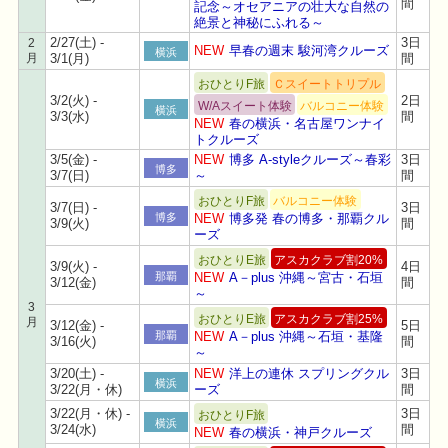
間
記念～オセアニアの壮大な自然の
絶景と神秘にふれる～
2/27(土) -
3日
2
NEW
早春の週末 駿河湾クルーズ
横浜
月
3/1(月)
間
おひとりF旅
Ｃスイートトリプル
3/2(火) -
2日
W/Aスイート体験
バルコニー体験
横浜
3/3(水)
間
NEW
春の横浜・名古屋ワンナイ
トクルーズ
3/5(金) -
NEW
博多 A-styleクルーズ～春彩
3日
博多
3/7(日)
～
間
おひとりF旅
バルコニー体験
3/7(日) -
3日
博多
NEW
博多発 春の博多・那覇クル
3/9(火)
間
ーズ
おひとりE旅
アスカクラブ割20%
3/9(火) -
4日
那覇
NEW
A－plus 沖縄～宮古・石垣
3/12(金)
間
～
3
おひとりE旅
アスカクラブ割25%
月
3/12(金) -
5日
那覇
NEW
A－plus 沖縄～石垣・基隆
3/16(火)
間
～
3/20(土) -
NEW
洋上の連休 スプリングクル
3日
横浜
3/22(月・休)
ーズ
間
3/22(月・休) -
3日
おひとりF旅
横浜
3/24(水)
間
NEW
春の横浜・神戸クルーズ