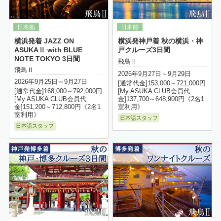
横浜発着 JAZZ ON
横浜発神戸着 秋の横浜・神
ASUKAⅡ with BLUE
戸クルーズ3日間
NOTE TOKYO 3日間
飛鳥Ⅱ
飛鳥Ⅱ
2026年9月27日～9月29日
2026年9月25日～9月27日
[通常代金]153,000～721,000円
[My ASUKA CLUB会員代
[通常代金]168,000～792,000円
金]137,700～648,900円《2名1
[My ASUKA CLUB会員代
室利用》
金]151,200～712,800円《2名1
室利用》
日本語スタッフ
日本語スタッフ
詳細はこちら