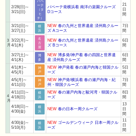
パペ
21
ーテ
2/28(日)～
パペーテ発横浜着 南洋の楽園クルーズ
日
（タ
3/21(日)
Dコース
間
ヒ
チ）
3/21(日)～
NEW
春の九州と世界遺産 済州島クルー
7日
横
3/27(土)
ズ Aコース
間
浜
名
3/22(月)～
NEW
春の九州と世界遺産 済州島クルー
6日
3
古
月
4/1(木)
ズ Bコース
間
屋
3/27(土)～
NEW
博多発/神戸着 春の四国と世界遺
6日
博
4/1(木)
産 済州島クルーズ
間
多
4/1(木)～
NEW
神戸発着 春の瀬戸内海と韓国クル
5日
神
4/5(月)
ーズ
間
戸
4/5(月)～
NEW
神戸発/横浜着 春の瀬戸内海・紀
7日
神
4/11(日)
州・韓国クルーズ
間
戸
4/11(日)～
NEW
春の瀬戸内海と駿河湾・韓国クル
8日
横
4
4/18(日)
ーズ
間
浜
月
13
4/18(日)～
横
NEW
春の日本一周クルーズ
日
4/30(金)
浜
間
11
4/30(金)～
NEW
ゴールデンウィーク 日本一周クル
横
日
5/10(月)
ーズ
浜
間