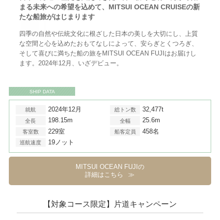
まる未来への希望を込めて、MITSUI OCEAN CRUISEの新
たな船旅がはじまります
四季の自然や伝統文化に根ざした日本の美しを大切にし、上質
な空間と心を込めたおもてなしによって、安らぎとくつろぎ、
そして喜びに満ちた船の旅をMITSUI OCEAN FUJIはお届けし
ます。2024年12月、いざデビュー。
SHIP DATA
2024年12月
32,477t
就航
総トン数
198.15m
25.6m
全長
全幅
229室
458名
客室数
船客定員
19ノット
巡航速度
MITSUI OCEAN FUJIの
詳細はこちら
【対象コース限定】片道キャンペーン