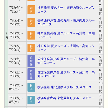
間
7
7/17(金)～
神戸発着 夏の九州・瀬戸内海クルーズA
神
日
7/23(木)
コース
戸
間
4
7/20(月)～
長崎発神戸着 夏の九州・瀬戸内海クルー
神
日
7/23(木)
ズBコース
戸
間
8
7/23(木)～
神戸発横浜着 夏クルーズ～済州島・高知
7
神
日
7/30(木)
～Aコース
戸
月
間
7
7/23(木)～
神戸発着 夏クルーズ～済州島・高知～B
神
日
7/29(水)
コース
戸
間
5
佐
7/25(土)～
佐世保発神戸着 夏クルーズ～済州島・高
日
世
7/29(水)
知～Cコース
間
保
6
佐
7/25(土)～
佐世保発神戸着 夏クルーズ～済州島・高
日
世
7/30(木)
知～Dコース
間
保
10
7/30(木)～
横
横浜発着 東北夏祭りクルーズ Aコース
日
8/8(土)
浜
間
7
7/30(木)～
横浜発青森着 東北夏祭りクルーズ Bコー
横
日
8/5(水)
ス
浜
間