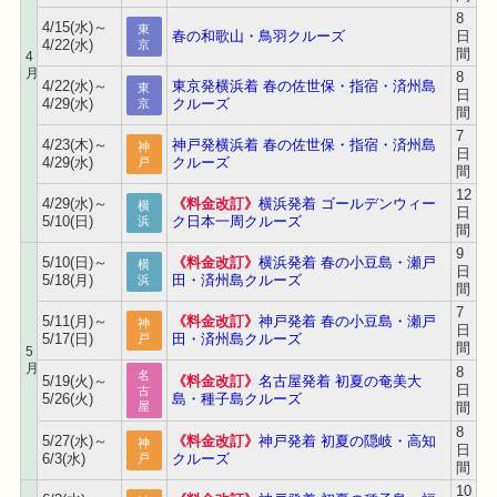
8
4/15(水)～
東
春の和歌山・鳥羽クルーズ
日
4/22(水)
京
間
4
月
8
4/22(水)～
東京発横浜着 春の佐世保・指宿・済州島
東
日
4/29(水)
クルーズ
京
間
7
4/23(木)～
神戸発横浜着 春の佐世保・指宿・済州島
神
日
4/29(水)
クルーズ
戸
間
12
4/29(水)～
《料金改訂》
横浜発着 ゴールデンウィー
横
日
5/10(日)
ク日本一周クルーズ
浜
間
9
5/10(日)～
《料金改訂》
横浜発着 春の小豆島・瀬戸
横
日
5/18(月)
田・済州島クルーズ
浜
間
7
5/11(月)～
《料金改訂》
神戸発着 春の小豆島・瀬戸
神
日
5/17(日)
田・済州島クルーズ
戸
間
5
月
8
名
5/19(火)～
《料金改訂》
名古屋発着 初夏の奄美大
日
古
5/26(火)
島・種子島クルーズ
間
屋
8
5/27(水)～
《料金改訂》
神戸発着 初夏の隠岐・高知
神
日
6/3(水)
クルーズ
戸
間
10