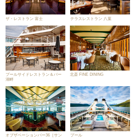
ザ・レストラン 富士
テラスレストラン 八葉
プールサイドレストラン＆バー
北斎 FINE DINING
湖畔
オブザベーションバー36［サン
プール