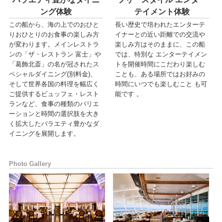
ング体験
テイメント体験
この船から、海の上でのおひと
長い歴史で培われたエンターテ
りおひとりのお食事の楽しみ方
イナーとの近い距離での交流や
が変わります。メインレストラ
楽しみ方はそのままに、この船
ンの「ザ・レストラン 富士」や
では、特別な エンターテイメン
「葛飾北斎」の名が冠されたス
トを開催時間にこだわり楽しむ
ペシャルダイニング(別料金)、
ことも、ある場所ではお好みの
そして世界各国の料理を幅広く
時間にいつでも楽しむこと も可
ご提供するビュッフェ・レスト
能です 。
ランなど、食事の種類のバリエ
ーションと時間の選択肢を大き
く拡大したバラエティ豊かなダ
イニングを展開します。
Photo Gallery