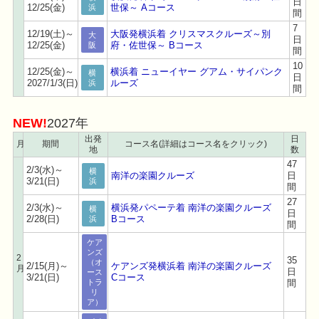
日
12/25(金)
世保～ Aコース
浜
間
7
12/19(土)～
大阪発横浜着 クリスマスクルーズ～別
大
日
12/25(金)
府・佐世保～ Bコース
阪
間
10
12/25(金)～
横浜着 ニューイヤー グアム・サイパンク
横
日
2027/1/3(日)
ルーズ
浜
間
NEW!
2027年
出発
日
月
期間
コース名(詳細はコース名をクリック)
地
数
47
2/3(水)～
横
南洋の楽園クルーズ
日
3/21(日)
浜
間
27
2/3(水)～
横浜発パペーテ着 南洋の楽園クルーズ
横
日
2/28(日)
Bコース
浜
間
ケア
ンズ
2
35
（オ
2/15(月)～
ケアンズ発横浜着 南洋の楽園クルーズ
月
日
ース
3/21(日)
Cコース
間
トラ
リ
ア）