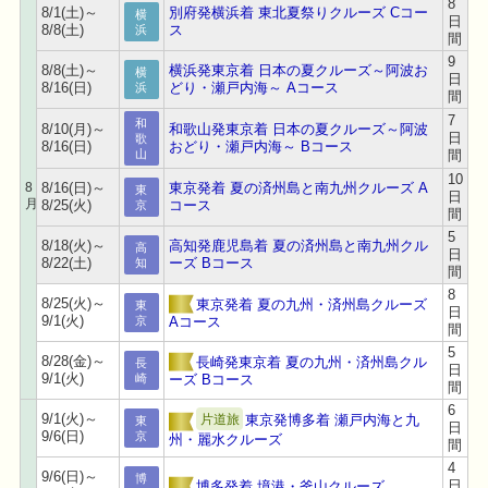
8
8/1(土)～
別府発横浜着 東北夏祭りクルーズ Cコー
横
日
8/8(土)
ス
浜
間
9
8/8(土)～
横浜発東京着 日本の夏クルーズ～阿波お
横
日
8/16(日)
どり・瀬戸内海～ Aコース
浜
間
7
和
8/10(月)～
和歌山発東京着 日本の夏クルーズ～阿波
日
歌
8/16(日)
おどり・瀬戸内海～ Bコース
間
山
10
8
8/16(日)～
東京発着 夏の済州島と南九州クルーズ A
東
日
月
8/25(火)
コース
京
間
5
8/18(火)～
高知発鹿児島着 夏の済州島と南九州クル
高
日
8/22(土)
ーズ Bコース
知
間
8
8/25(火)～
東京発着 夏の九州・済州島クルーズ
東
日
9/1(火)
Aコース
京
間
5
8/28(金)～
長崎発東京着 夏の九州・済州島クル
長
日
9/1(火)
ーズ Bコース
崎
間
6
9/1(火)～
東京発博多着 瀬戸内海と九
片道旅
東
日
9/6(日)
京
州・麗水クルーズ
間
4
9/6(日)～
博
日
博多発着 境港・釜山クルーズ