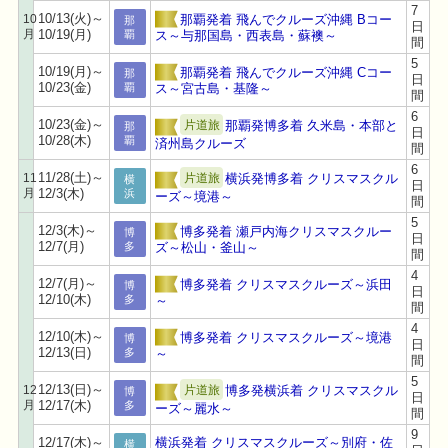
7
10/13(火)～
10
那覇発着 飛んでクルーズ沖縄 Bコー
那
日
月
10/19(月)
ス～与那国島・西表島・蘇襖～
覇
間
5
10/19(月)～
那覇発着 飛んでクルーズ沖縄 Cコー
那
日
10/23(金)
ス～宮古島・基隆～
覇
間
6
10/23(金)～
那覇発博多着 久米島・本部と
片道旅
那
日
10/28(木)
覇
済州島クルーズ
間
6
11/28(土)～
横浜発博多着 クリスマスクル
11
片道旅
横
日
月
12/3(木)
浜
ーズ～境港～
間
5
12/3(木)～
博多発着 瀬戸内海クリスマスクルー
博
日
12/7(月)
ズ～松山・釜山～
多
間
4
12/7(月)～
博多発着 クリスマスクルーズ～浜田
博
日
12/10(木)
～
多
間
4
12/10(木)～
博多発着 クリスマスクルーズ～境港
博
日
12/13(日)
～
多
間
5
12/13(日)～
博多発横浜着 クリスマスクル
12
片道旅
博
日
月
12/17(木)
多
ーズ～麗水～
間
9
12/17(木)～
横浜発着 クリスマスクルーズ～別府・佐
横