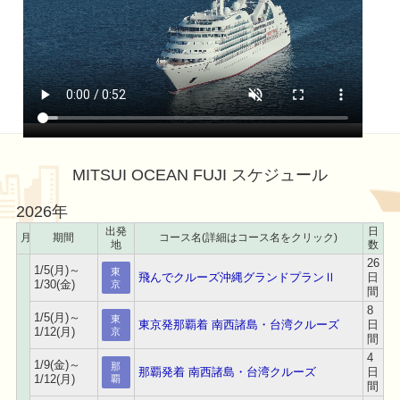
MITSUI OCEAN FUJI スケジュール
2026年
出発
日
月
期間
コース名(詳細はコース名をクリック)
地
数
26
1/5(月)～
東
飛んでクルーズ沖縄グランドプランⅡ
日
1/30(金)
京
間
8
1/5(月)～
東
東京発那覇着 南西諸島・台湾クルーズ
日
1/12(月)
京
間
4
1/9(金)～
那
那覇発着 南西諸島・台湾クルーズ
日
1/12(月)
覇
間