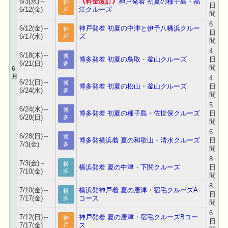
6/3(水)～
《料金改訂》
神戸発着 初夏の種子島・福
神
日
6/12(金)
江クルーズ
戸
間
6
6/12(金)～
神戸発着 初夏の中津と伊予八幡浜クルー
神
日
6/17(水)
ズ
戸
間
4
6/18(木)～
博
博多発着 初夏の鳥取・釜山クルーズ
日
6/21(日)
多
間
6
月
4
6/21(日)～
博
博多発着 初夏の松山・釜山クルーズ
日
6/24(水)
多
間
5
6/24(水)～
博
博多発着 初夏の種子島・佐世保クルーズ
日
6/28(日)
多
間
6
6/28(日)～
博
博多発横浜着 夏の和歌山・清水クルーズ
日
7/3(金)
多
間
8
7/3(金)～
横
横浜発着 夏の中津・下関クルーズ
日
7/10(金)
浜
間
8
7/10(金)～
横浜発神戸着 夏の唐津・宿毛クルーズA
横
日
7/17(金)
コース
浜
間
6
7/12(日)～
神戸発着 夏の唐津・宿毛クルーズBコー
神
日
7/17(金)
ス
戸