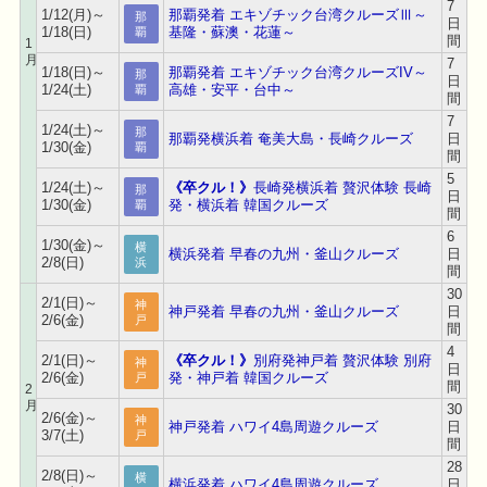
7
1/12(月)～
那覇発着 エキゾチック台湾クルーズⅢ～
那
日
1/18(日)
基隆・蘇澳・花蓮～
覇
間
1
月
7
1/18(日)～
那覇発着 エキゾチック台湾クルーズIV～
那
日
1/24(土)
高雄・安平・台中～
覇
間
7
1/24(土)～
那
那覇発横浜着 奄美大島・長崎クルーズ
日
1/30(金)
覇
間
5
1/24(土)～
《卒クル！》
長崎発横浜着 贅沢体験 長崎
那
日
1/30(金)
発・横浜着 韓国クルーズ
覇
間
6
1/30(金)～
横
横浜発着 早春の九州・釜山クルーズ
日
2/8(日)
浜
間
30
2/1(日)～
神
神戸発着 早春の九州・釜山クルーズ
日
2/6(金)
戸
間
4
2/1(日)～
《卒クル！》
別府発神戸着 贅沢体験 別府
神
日
2/6(金)
発・神戸着 韓国クルーズ
戸
間
2
月
30
2/6(金)～
神
神戸発着 ハワイ4島周遊クルーズ
日
3/7(土)
戸
間
28
2/8(日)～
横
横浜発着 ハワイ4島周遊クルーズ
日