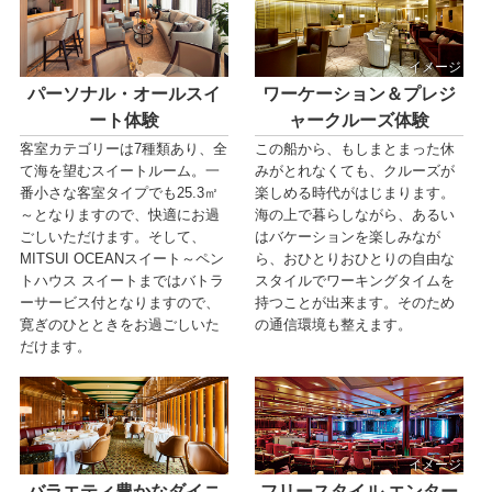
イメージ
パーソナル・オールスイ
ワーケーション＆プレジ
ート体験
ャークルーズ体験
客室カテゴリーは7種類あり、全
この船から、もしまとまった休
て海を望むスイートルーム。一
みがとれなくても、クルーズが
番小さな客室タイプでも25.3㎡
楽しめる時代がはじまります。
～となりますので、快適にお過
海の上で暮らしながら、あるい
ごしいただけます。そして、
はバケーションを楽しみなが
MITSUI OCEANスイート～ペン
ら、おひとりおひとりの自由な
トハウス スイートまではバトラ
スタイルでワーキングタイムを
ーサービス付となりますので、
持つことが出来ます。そのため
寛ぎのひとときをお過ごしいた
の通信環境も整えます。
だけます。
イメージ
バラエティ豊かなダイニ
フリースタイル エンター