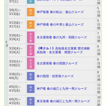
3/7(土)
浜
間
5
3/9(月)～
神
神戸発着 春の松山・釜山クルーズ
日
3/13(金)
戸
間
5
3/13(金)～
神
神戸発着 春の中津と釜山クルーズ
日
3/17(火)
戸
間
7
名
3/18(水)～
名古屋発着 春の九州・四国クルーズ
日
古
3/24(火)
間
屋
3
月
6
名
3/18(水)～
《卒クル！》
高知発名古屋着 贅沢体験
日
古
3/24(火)
高知発・名古屋着 韓国クルーズ
間
屋
6
名
3/24(火)～
名古屋発着 春の四国クルーズ
日
古
3/29(日)
間
屋
8
3/30(月)～
東
春の指宿・佐世保クルーズ
日
4/6(月)
京
間
11
4/5(日)～
神
神戸着 春の福江と九州一周クルーズ
日
4/15(水)
戸
間
10
4/6(月)～
東
東京発着 春の福江と九州一周クルーズ
日
4/15(水)
京
間