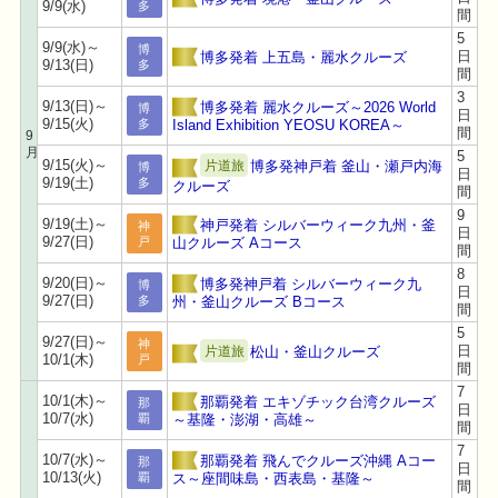
9/9(水)
多
間
5
9/9(水)～
博
日
博多発着 上五島・麗水クルーズ
9/13(日)
多
間
3
9/13(日)～
博多発着 麗水クルーズ～2026 World
博
日
9/15(火)
Island Exhibition YEOSU KOREA～
多
間
9
月
5
9/15(火)～
博多発神戸着 釜山・瀬戸内海
片道旅
博
日
9/19(土)
多
クルーズ
間
9
9/19(土)～
神戸発着 シルバーウィーク九州・釜
神
日
9/27(日)
山クルーズ Aコース
戸
間
8
9/20(日)～
博多発神戸着 シルバーウィーク九
博
日
9/27(日)
州・釜山クルーズ Bコース
多
間
5
9/27(日)～
神
日
松山・釜山クルーズ
片道旅
10/1(木)
戸
間
7
10/1(木)～
那覇発着 エキゾチック台湾クルーズ
那
日
10/7(水)
～基隆・澎湖・高雄～
覇
間
7
10/7(水)～
那覇発着 飛んでクルーズ沖縄 Aコー
那
日
10/13(火)
ス～座間味島・西表島・基隆～
覇
間