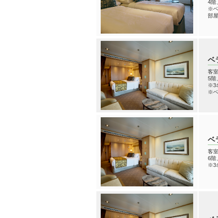
4
※ベ
部屋
ベ
客室
5
※3
※
ベ
客室
6
※3