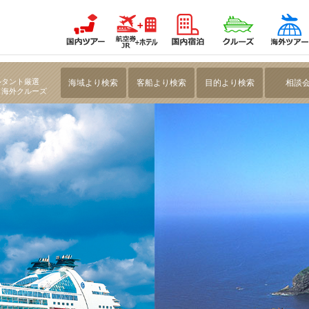
AN CRUISES」航く 【神戸発着】初夏の隠岐・高知クルーズ 8日間
ルタント厳選
海域より検索
客船より検索
目的より検索
相談
・海外クルーズ