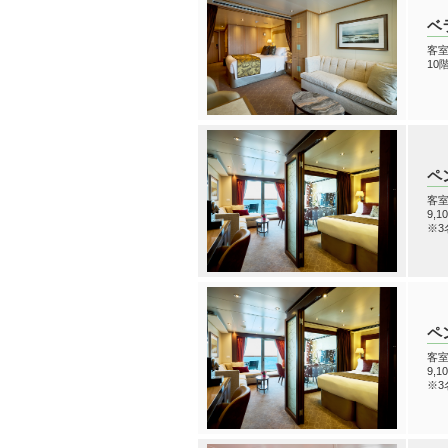
ベ
客室
10
ペ
客室
9,
※3
ペ
客室
9,
※3