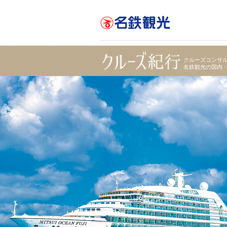
《料金改訂》商船三井の新ブランド「MITSUI OCE
クルーズコンサ
名鉄観光の国内