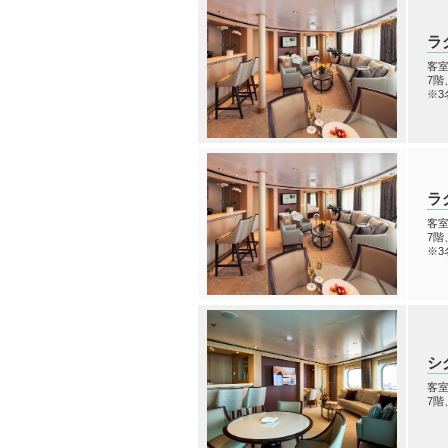
ラ
客室
7
※3
ラ
客室
7
※3
シ
客室
7