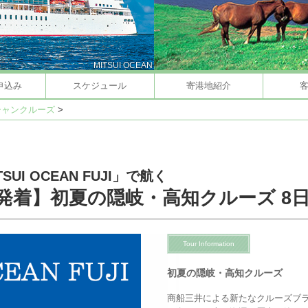
MITSUI OCEAN
申込み
スケジュール
寄港地紹介
シャンクルーズ
>
I OCEAN FUJI」で航く
発着】初夏の隠岐・高知クルーズ 8
Tour Information
初夏の隠岐・高知クルーズ
商船三井による新たなクルーズブランド、