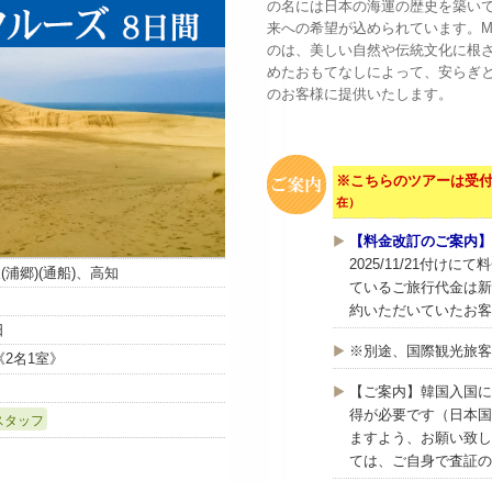
の名には日本の海運の歴史を築い
来への希望が込められています。MITS
のは、美しい自然や伝統文化に根
めたおもてなしによって、安らぎ
のお客様に提供いたします。
※こちらのツアーは受
在）
【料金改訂のご案内】
2025/11/21付
(浦郷)(通船)、高知
ているご旅行代金は新
約いただいていたお客
日
※別途、
国際観光旅客
0円《2名1室》
【ご案内】韓国入国に
得が必要です（日本国
スタッフ
ますよう、お願い致し
ては、ご自身で査証の