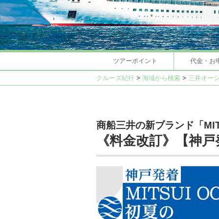
ツアーポイント
代金・お
クルーズ紀行
>
海域から検索
>
三井オー
商船三井の新ブランド「MITSU
《料金改訂》【神戸