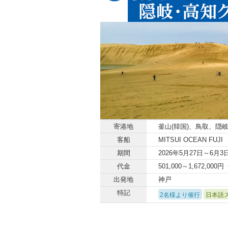
寄港地
釜山(韓国)、鳥取、隠岐
客船
MITSUI OCEAN FUJI
期間
2026年5月27日～6月3
代金
501,000～1,672,00
出発地
神戸
特記
2名様より催行
日本語