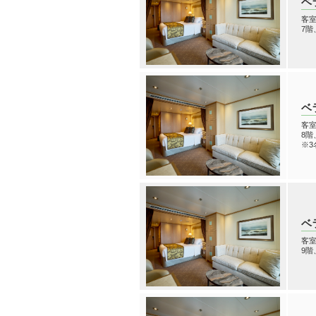
ベ
客室
7
ベ
客室
8
※3
ベ
客室
9