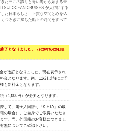
てきた三井の誇りと青い海から始まる未
UI OCEAN CRUISES が大切にする
ざした日本らしさ。上質な空間と心を込
とくつろぎに満ちた船上の時間をすべて
付終了となりました。
（2026年5月25日現
けにて料金が改訂となりました。現在表示され
料金となります。尚、11/21以前にご予
様も新料金となります。
税（1,000円）が必要となります。
際して、電子入国許可「K-ETA」の取
籍の場合）。ご自身でご取得いただき
ます。尚、外国籍のお客様につきまし
有無についてご確認下さい。