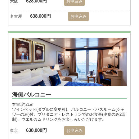
628,000円
大阪
お申込み
638,000円
名古屋
お申込み
海側バルコニー
客室:約21㎡
ツインベッド(ダブルに変更可)、バルコニー・バスルーム(シャ
ワーのみ)付。ブリタニア・レストランでのお食事(夕食のみ2回
制)、ウエルカムドリンクをお楽しみいただけます。
638,000円
東京
お申込み