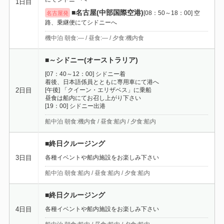
1日目
■名古屋(中部国際空港)
[08：50～18：00] 空
名古屋発
路、乗継便にてシドニーへ
機中泊 朝食:― / 昼食:― / 夕食:機内食
■～シドニー(オーストラリア)
[07：40～12：00] シドニー着
着後、日本語係員とともに専用車にて港へ
[午後] 「クイーン・エリザベス」に乗船
2日目
昼食は船内にてお召し上がり下さい
[19：00] シドニー出港
船中泊 朝食:機内食 / 昼食:船内 / 夕食:船内
■終日クルージング
各種イベントや船内施設をお楽しみ下さい
3日目
船中泊 朝食:船内 / 昼食:船内 / 夕食:船内
■終日クルージング
各種イベントや船内施設をお楽しみ下さい
4日目