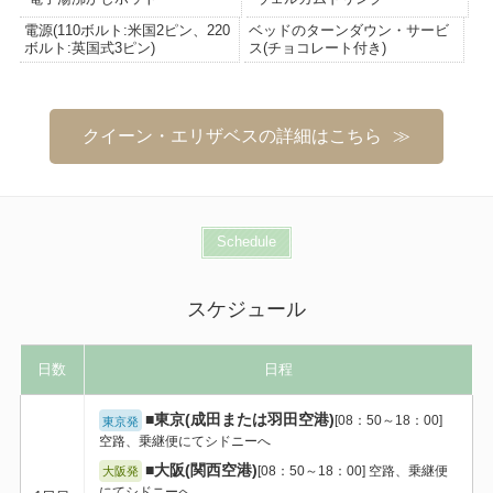
電源(110ボルト:米国2ピン、220
ベッドのターンダウン・サービ
ボルト:英国式3ピン)
ス(チョコレート付き)
クイーン・エリザベスの詳細はこちら
Schedule
スケジュール
日数
日程
■東京(成田または羽田空港)
[08：50～18：00]
東京発
空路、乗継便にてシドニーへ
■大阪(関西空港)
[08：50～18：00] 空路、乗継便
大阪発
にてシドニーへ