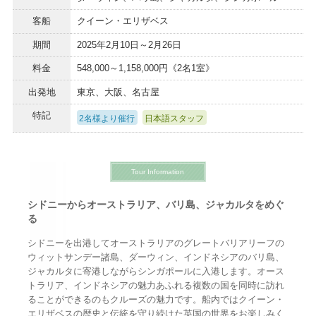
客船
クイーン・エリザベス
期間
2025年2月10日～2月26日
料金
548,000～1,158,000円《2名1室》
出発地
東京、大阪、名古屋
特記
2名様より催行
日本語スタッフ
Tour Information
シドニーからオーストラリア、バリ島、ジャカルタをめぐ
る
シドニーを出港してオーストラリアのグレートバリアリーフの
ウィットサンデー諸島、ダーウィン、インドネシアのバリ島、
ジャカルタに寄港しながらシンガポールに入港します。オース
トラリア、インドネシアの魅力あふれる複数の国を同時に訪れ
ることができるのもクルーズの魅力です。船内ではクイーン・
エリザベスの歴史と伝統を守り続けた英国の世界をお楽しみく