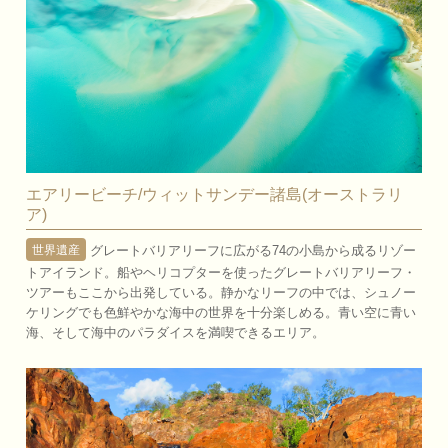
エアリービーチ/ウィットサンデー諸島(オーストラリ
ア)
グレートバリアリーフに広がる74の小島から成るリゾー
世界遺産
トアイランド。船やヘリコプターを使ったグレートバリアリーフ・
ツアーもここから出発している。静かなリーフの中では、シュノー
ケリングでも色鮮やかな海中の世界を十分楽しめる。青い空に青い
海、そして海中のパラダイスを満喫できるエリア。