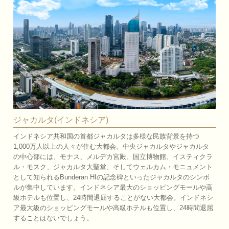
ジャカルタ(インドネシア)
インドネシア共和国の首都ジャカルタは多様な民族背景を持つ
1,000万人以上の人々が住む大都会。中央ジャカルタやジャカルタ
の中心部には、モナス、メルデカ宮殿、国立博物館、イスティクラ
ル・モスク、ジャカルタ大聖堂、そしてウェルカム・モニュメント
として知られるBunderan HIの記念碑といったジャカルタのシンボ
ルが集中しています。インドネシア最大のショッピングモールや高
級ホテルも位置し、24時間退屈することがない大都会。インドネシ
ア最大級のショッピングモールや高級ホテルも位置し、24時間退屈
することはないでしょう。