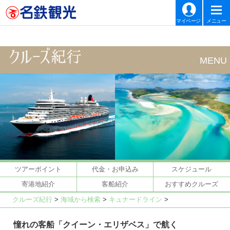
マイページ
メニュー
ツアーポイント
代金・お申込み
スケジュール
寄港地紹介
客船紹介
おすすめクルーズ
クルーズ紀行
>
海域から検索
>
キュナードライン
>
憧れの客船「クイーン・エリザベス」で航く