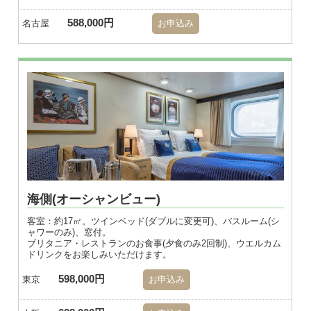
588,000円
名古屋
お申込み
海側(オーシャンビュー)
客室：約17㎡。ツインベッド(ダブルに変更可)、バスルーム(シ
ャワーのみ)、窓付。
ブリタニア・レストランのお食事(夕食のみ2回制)、ウエルカム
ドリンクをお楽しみいただけます。
598,000円
東京
お申込み