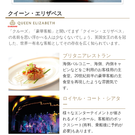
クイーン・エリザベス
「クルーズ」「豪華客船」と聞いてまず「クイーン・エリザベス」
の名前を思い浮かべる人は少なくないでしょう。英国女王の名を冠
した、世界一有名な客船としてその存在を広く知られています。
ブリタニアレストラン
海側バルコニー、海側、内側キャ
ビンなどをご利用のお客様用の主
食堂。20世紀前半の豪華客船の主
食堂を再現したような雰囲気で
す。
ロイヤル・コート・シアタ
ー
様々なエンターテイメントが催さ
れるメインホール。客船初のボッ
クスシート(有料、乗船後に予約が
必要)もあります。