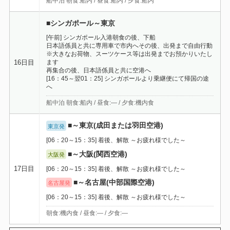
船中泊 朝食:船内 / 昼食:船内 / 夕食:船内
■シンガポール～東京
[午前] シンガポール入港朝食の後、下船
日本語係員と共に専用車で市内へその後、出発まで自由行動
※大きなお荷物、スーツケース等は出発までお預かりいたし
ます
16日目
再集合の後、日本語係員と共に空港へ
[16：45～翌01：25] シンガポールより乗継便にて帰国の途
へ
船中泊 朝食:船内 / 昼食:― / 夕食:機内食
■～東京(成田または羽田空港)
東京発
[06：20～15：35] 着後、解散 ～お疲れ様でした～
■～大阪(関西空港)
大阪発
17日目
[06：20～15：35] 着後、解散 ～お疲れ様でした～
■～名古屋(中部国際空港)
名古屋発
[06：20～15：35] 着後、解散 ～お疲れ様でした～
朝食:機内食 / 昼食:― / 夕食:―