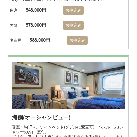
548,000円
東京
お申込み
578,000円
大阪
お申込み
588,000円
名古屋
お申込み
海側(オーシャンビュー)
客室：約17㎡。ツインベッド(ダブルに変更可)、バスルーム(シ
ャワーのみ)、窓付。
ブリタニア・レストランのお食事(夕食のみ2回制)、ウエルカム