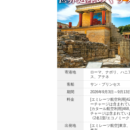
寄港地
ローマ、ナポリ、ハニ
ス、アテネ
客船
サン・プリンセス
期間
2026年9月3日～9月13
料金
[エミレーツ航空利用]428,
ーチャージは含まれて
[カタール航空利用]468,0
チャージは含まれてい
《2名1室/エコノミー
出発地
[エミレーツ航空]東京