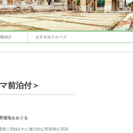
エフェソス(トルコ)
客船紹介
おすすめクルーズ
ーマ前泊付＞
寄港地をめぐる
産に登録された魅力的な寄港地を2024