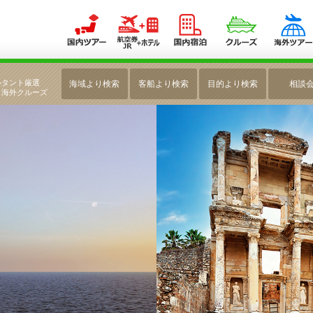
へエーゲ海の宝石と世界遺産めぐりクルーズ11日間 ＜ローマ前泊付＞
ルタント厳選
海域より検索
客船より検索
目的より検索
相談
・海外クルーズ