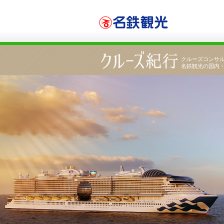
「サン・プリンセス」で航く エーゲ海から地中海
クルーズコンサ
名鉄観光の国内