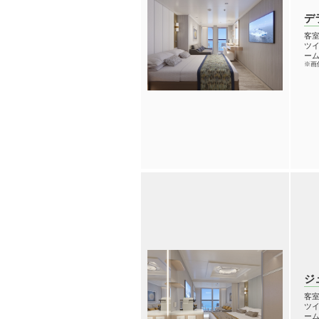
デ
客室
ツイ
ーム
※画
ジ
客室
ツイ
ーム