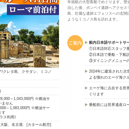
年就航の大型客船でめぐります。歴
泊した後、ポンペイ遺跡へアクセス
島、壮麗な遺跡エフェソスへの玄関
ようなミコノス島を訪れます。
船内日本語サポートサ
①日本語対応スタッフ
②日本語で乗船・下船
③ダイニングメニュー
2024年に建造された
ア/クレタ島、クサダシ、ミコノ
よる憧れのエーゲ海ク
エーゲ海に点在する世
日
ぐります
000～1,043,000円 ※燃油サ
いません
乗船前には世界遺産ロ
00～1,083,000円 ※燃油サー
ます
クラス利用》
、大阪、名古屋、[カタール航空]