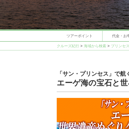
ツアーポイント
代金・お
クルーズ紀行
>
海域から検索
>
プリンセ
「サン・プリンセス」で航
エーゲ海の宝石と世