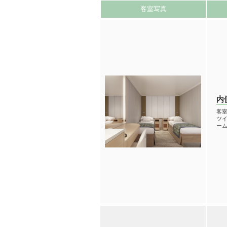
客室写真
内
客室
ツイ
ーム