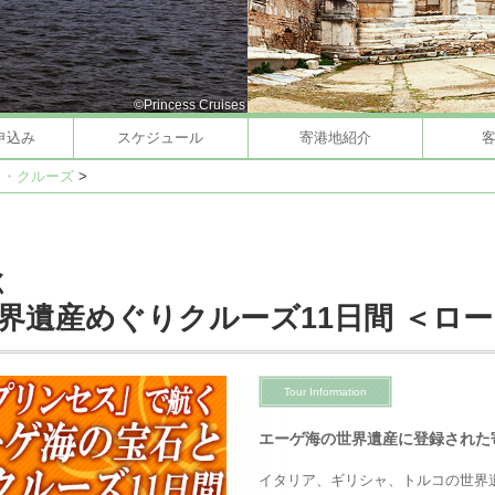
©Princess Cruises
申込み
スケジュール
寄港地紹介
ス・クルーズ
>
く
界遺産めぐりクルーズ11日間 ＜ロ
Tour Information
エーゲ海の世界遺産に登録された
イタリア、ギリシャ、トルコの世界遺