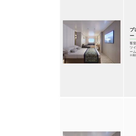
プ
ー
客室
ツイ
ーム
※画