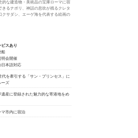
史的な建造物・美術品の宝庫ローマに宿
できるナポリ、神話の息吹が残るクレタ
口クサダシ、エーゲ海を代表する絵画の
ービスあり
乗船
説明会開催
の日本語対応
次世代を牽引する「サン・プリンセス」に
ルーズ
界遺産に登録された魅力的な寄港地をめ
ーマ市内に宿泊