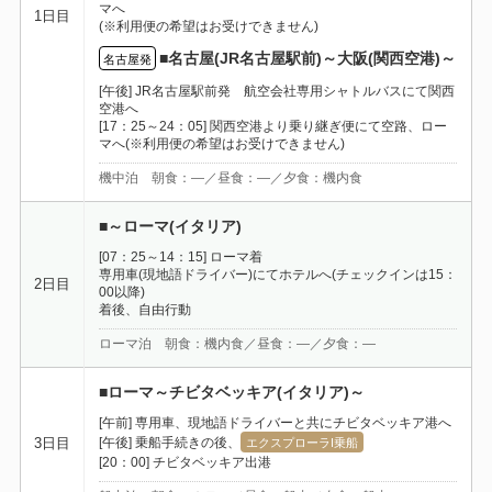
マへ
1日目
(※利用便の希望はお受けできません)
■名古屋(JR名古屋駅前)～大阪(関西空港)～
名古屋発
[午後] JR名古屋駅前発 航空会社専用シャトルバスにて関西
空港へ
[17：25～24：05] 関西空港より乗り継ぎ便にて空路、ロー
マへ(※利用便の希望はお受けできません)
機中泊 朝食：―／昼食：―／夕食：機内食
■～ローマ(イタリア)
[07：25～14：15] ローマ着
専用車(現地語ドライバー)にてホテルへ(チェックインは15：
2日目
00以降)
着後、自由行動
ローマ泊 朝食：機内食／昼食：―／夕食：―
■ローマ～チビタベッキア(イタリア)～
[午前] 専用車、現地語ドライバーと共にチビタベッキア港へ
[午後] 乗船手続きの後、
3日目
エクスプローラI乗船
[20：00] チビタベッキア出港