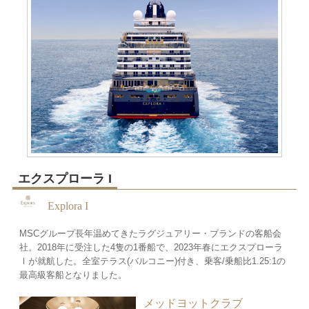
エクスプローラ I
Explora I
MSCグループ長年温めてきたラグジュアリー・ブランドの客船会
社。2018年に受注した4隻の1番船で、2023年春にエクスプローラ
Ⅰが就航した。全室テラス(バルコニー)付き、乗客/乗船比1.25:1の
最高級客船となりました。
メッドヨットクラブ