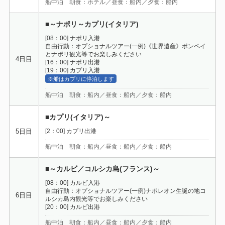
船中泊 朝食：ホテル／昼食：船内／夕食：船内
■～ナポリ～カプリ(イタリア)
[08：00] ナポリ入港
自由行動：オプショナルツアー(一例)《世界遺産》ポンペイ
とナポリ観光等でお楽しみください
4日目
[16：00] ナポリ出港
[19：00] カプリ入港
※船はカプリに停泊します
船中泊 朝食：船内／昼食：船内／夕食：船内
■カプリ(イタリア)～
[2：00] カプリ出港
5日目
船中泊 朝食：船内／昼食：船内／夕食：船内
■～カルビ／コルシカ島(フランス)～
[08：00] カルビ入港
自由行動：オプショナルツアー(一例)ナポレオン生誕の地コ
6日目
ルシカ島内観光等でお楽しみください
[20：00] カルビ出港
船中泊 朝食：船内／昼食：船内／夕食：船内