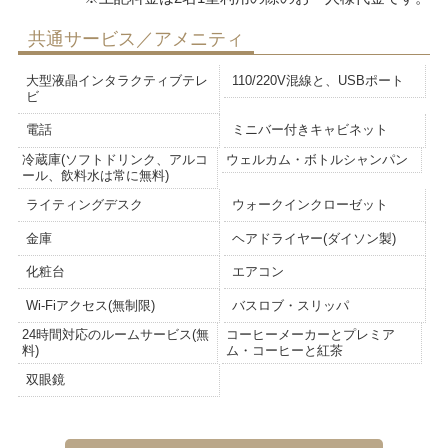
共通サービス／アメニティ
大型液晶インタラクティブテレ
110/220V混線と、USBポート
ビ
電話
ミニバー付きキャビネット
冷蔵庫(ソフトドリンク、アルコ
ウェルカム・ボトルシャンパン
ール、飲料水は常に無料)
ライティングデスク
ウォークインクローゼット
金庫
ヘアドライヤー(ダイソン製)
化粧台
エアコン
Wi-Fiアクセス(無制限)
バスロブ・スリッパ
24時間対応のルームサービス(無
コーヒーメーカーとプレミア
料)
ム・コーヒーと紅茶
双眼鏡