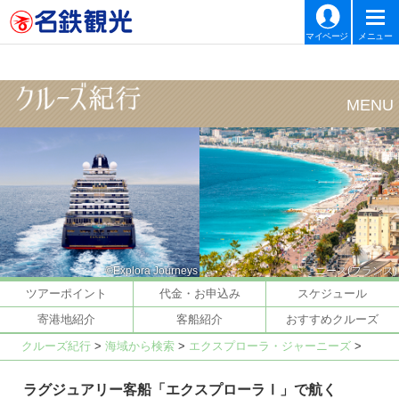
マイページ
メニュー
©Explora Journeys
ニース(フランス)
ツアーポイント
代金・お申込み
スケジュール
寄港地紹介
客船紹介
おすすめクルーズ
クルーズ紀行
>
海域から検索
>
エクスプローラ・ジャーニーズ
>
ラグジュアリー客船「エクスプローラⅠ」で航く