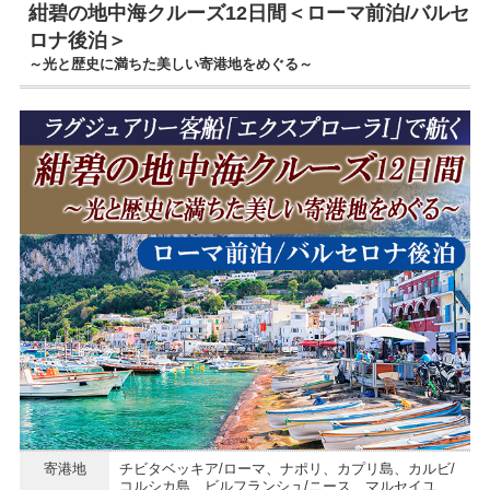
紺碧の地中海クルーズ12日間＜ローマ前泊/バルセ
ロナ後泊＞
～光と歴史に満ちた美しい寄港地をめぐる～
寄港地
チビタベッキア/ローマ、ナポリ、カプリ島、カルビ/
コルシカ島、ビルフランシュ/ニース、マルセイユ、