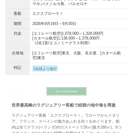
マホン/メノルカ島、バルセロナ
客船
エクスプローラⅠ
期間
2026年9月19日～9月30日
代金
[エミレーツ航空]1,078,000～1,328,000円
[カタール航空]1,138,000～1,378,000円
《2名1室/エコノミークラス利用》
出発地
[エミレーツ航空]東京、大阪、名古屋、[カタール航
空]東京
特記
2名様より催行
Tour Information
世界最高峰のラグジュアリー客船で紺碧の地中海を周遊
ラグジュアリー客船「エクスプローラⅠ」でローマからイタリ
ア、フランス、スペインの魅力あふれる街々をめぐります。船
内は全てテラス(ベランダ)付のスイートで35㎡(最大280㎡)。6つ