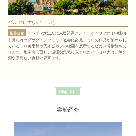
バルセロナ(スペイン)
スペインが生んだ大建築家アントニオ・ガウディの建物
世界遺産
も見られサグラダ・ファミリア教会は必見。ミロの作品が納められ
ているミロ美術館や天才ピカソの絵画を展示するピカス博物館もあ
ります。地中海に面し、温暖な気候に恵まれたバルセロナは、魚介
類や野菜など食材が豊富です。
Ship Data
客船紹介