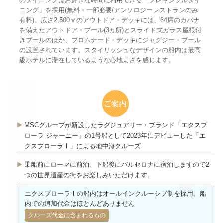
のダイニングはお好きな時間に利用できる「フレキシブルダイ
ニング」を採用(無料・一部必要/アンソロジーレストランのみ
有料)。広さ2,500㎡のアウトドア・デッキには、64席のカバナ
を備えたアウトドア・プール(3カ所)とスライド式ガラス屋根付
きプールのほか、プロムナード・デッキにジャグジー・プール
の設置されています。スタイリッシュなデザインの船内は最高
級ホテルに滞在しているような心地よさを感じます。
MSCグループが新設したラグジュアリー・ブランド「エクスプ
ローラ ジャーニー」の1号船として2023年にデビューした「エ
クスプローラⅠ」による地中海クルーズ
乗船前にローマに前泊、下船後にバルセロナに宿泊しますので2
つの世界遺産の街をお楽しみいただけます。
エクスプローラⅠの船内はオールインクルーシブ制を採用。船
内での追加代金はほとんどありません
クルーズ代金に含まれるもの