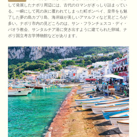
して発展したナポリ周辺には、古代のロマンがぎっしり詰まってい
る。一瞬にして死の灰に覆われてしまった町ポンペイ、皇帝をも魅
了した夢の島カプリ島、海岸線が美しいアマルフィなど見どころが
多い。ナポリ市内の見どころのは、サン・フランチェスコ・ディ・
バオラ教会、サンタルチア港に突き出すように建てられた卵城、ナ
ポリ国立考古学博物館などがあります。