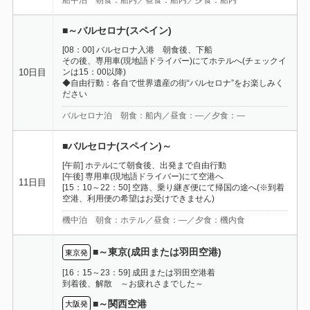
■～バルセロナ(スペイン)
[08：00] バルセロナ入港 朝食後、下船
その後、専用車(現地語ドライバー)にてホテルへ(チェックイ
ンは15：00以降)
10日目
◆自由行動：各自で世界遺産の街“バルセロナ”をお楽しみく
ださい
バルセロナ泊 朝食：船内／昼食：―／夕食：―
■バルセロナ(スペイン)～
[午前] ホテルにて朝食後、出発まで自由行動
[午後] 専用車(現地語ドライバー)にて空港へ
11日目
[15：10～22：50] 空路、乗り継ぎ便にて帰国の途へ(※到着
空港、利用便の希望はお受けできません)
機中泊 朝食：ホテル／昼食：―／夕食：機内食
■～東京(成田または羽田空港)
東京発
[16：15～23：59] 成田または羽田空港着
到着後、解散 ～お疲れさまでした～
■～関西空港
大阪発