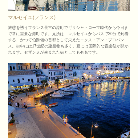
マルセイユ(フランス)
旅愁を誘うフランス最古の港町でギリシャ・ローマ時代から今日ま
で常に重要な港町です。見所は、マルセイユからバスで30分で到着
する、かつて伯爵領の首都として栄えたエクス・アン・プロバン
ス。街中には17世紀の建築物も多く、夏には国際的な音楽祭が開か
れます。セザンヌが生まれた街としても有名です。