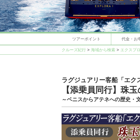
ツアーポイント
代金・お
クルーズ紀行
>
海域から検索
>
エクスプ
ラグジュアリー客船「エク
【添乗員同行】珠玉
～ベニスからアテネへの歴史・