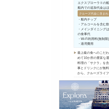
エクスプローラⅡの
船内での追加代金は
クルーズ代金に含まれ
・船内チップ
・アルコールを含む
・メインダイニング
の食事代
・Wi-Fi利用料(無制限)
・港湾費用
最上級の食へのこだわ
めて10か所の豊富な
料理の「サクラ」を含
事とドリンクにが無料
から、クルーズライフ