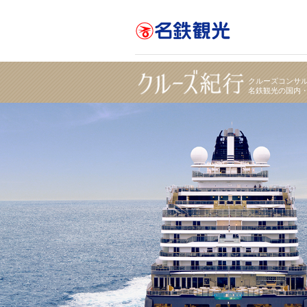
ラグジュアリー客船「エクスプローラ II」で航
｜名鉄観光【クルーズ紀行】
クルーズコンサ
名鉄観光の国内