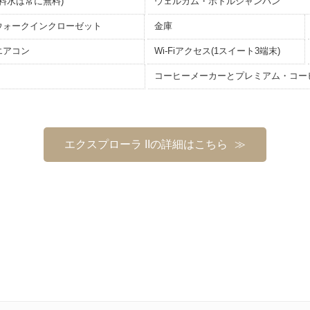
料水は常に無料)
ウェルカム・ボトルシャンパン
ウォークインクローゼット
金庫
エアコン
Wi-Fiアクセス(1スイート3端末)
コーヒーメーカーとプレミアム・コー
エクスプローラ IIの詳細はこちら