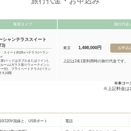
旅行代金・お申込み
客室タイプ
旅行代金
ーシャンテラススイート
T3)
1,498,000円
東京
お申込
：スイート約28㎡+テラス(ベラン
7㎡
1室(ベッドはダブルまたはツイン)、
上記は2名1室利用時の旅行代金です。
スルーム(ガラス張りウォークインシ
ー付)、プライベートテラス(ベラン
 9,10階
※本コース
110/220V混線と、USBポート
電話