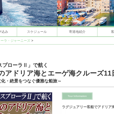
©Explora Journeys
申込み
スケジュール
寄港地紹介
ローラ・ジャーニーズ
>
スプローラⅡ」で航く
のアドリア海とエーゲ海クルーズ11
文化・絶景をつなぐ優雅な船旅～
Tour Information
ラグジュアリー客船でアドリア