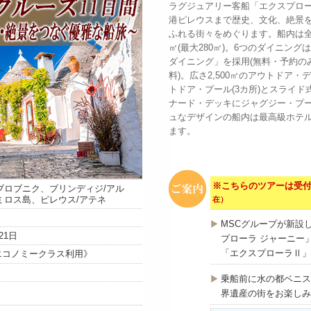
ラグジュアリー客船「エクスプロ
港ピレウスまで歴史、文化、絶景
ふれる街々をめぐります。船内は全
㎡(最大280㎡)。6つのダイニン
ダイニング」を採用(無料・予約の
料)。広さ2,500㎡のアウトドア
トドア・プール(3カ所)とスライ
ナード・デッキにジャグジー・プ
ュなデザインの船内は最高級ホテ
ます。
※こちらのツアーは受
ブロブニク、ブリンディジ/アル
ミロス島、ピレウス/アテネ
在）
MSCグループが新設
21日
プローラ ジャーニー」
「エクスプローラⅡ」
1室/エコノミークラス利用》
乗船前に水の都ベニス
界遺産の街をお楽しみ