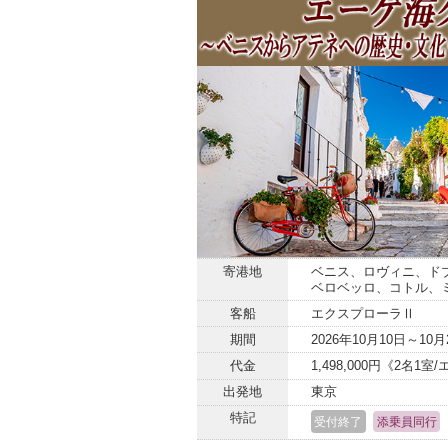
寄港地
ベニス、ロヴィニ、ド
ベロベッロ、コトル、
客船
エクスプローラⅡ
期間
2026年10月10日～10月
代金
1,498,000円《2名
出発地
東京
特記
受付終了
添乗員同行