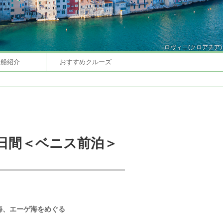
ロヴィニ(クロアチア)
客船紹介
おすすめクルーズ
日間＜ベニス前泊＞
海、エーゲ海をめぐる