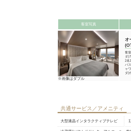
客室写真
オ
(O
客室
ダ)
2名
バ
ャワ
ダ)付
※画像はダブル
共通サービス／アメニティ
大型液晶インタラクティブテレビ