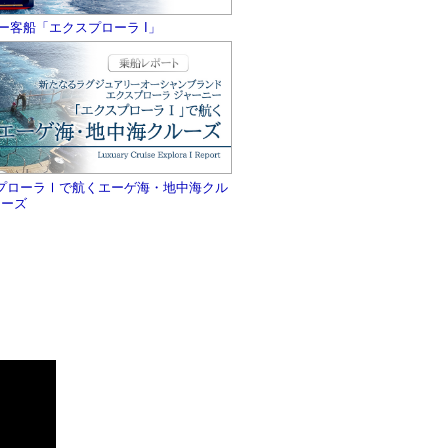
ー客船「エクスプローラ I」
プローラⅠで航くエーゲ海・地中海クル
ーズ