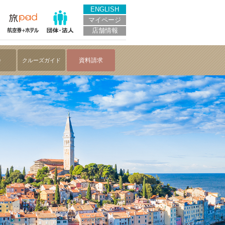
アテネへの歴史・文化・絶景をつなぐ優雅な船旅～
ENGLISH
マイページ
店舗情報
会
資料請求
クルーズガイド