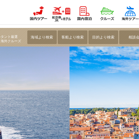
く 【添乗員同行】珠玉のアドリア海とエーゲ海クルーズ11日間＜ベニス前泊＞～ベニスから
ルタント厳選
海域より検索
客船より検索
目的より検索
相談
・海外クルーズ