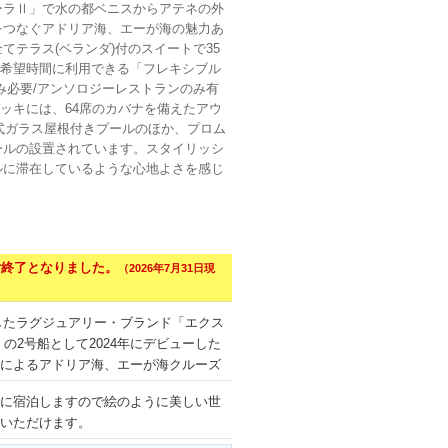
ーラⅡ」で水の都ベニスからアテネの外
をつなぐアドリア海、エーが海の魅力あ
てテラス(ベランダ)付のスイートで35
グは希望時間に利用できる「フレキシブル
み必要/アンソロジーレストランのみ有
・デッキには、64席のカバナを備えたアウ
ド式ガラス屋根付きプールのほか、プロム
ールの設置されています。スタイリッシ
ルに滞在しているような心地よさを感じ
付終了となりました。
（2026年7月31日現
したラグジュアリー・ブランド「エクス
の2号船として2024年にデビューした
によるアドリア海、エーが海クルーズ
に宿泊しますので絵のように美しい世
いただけます。