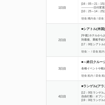
[16：05～21
-------------日付変更線
1日目
[10：25～14
朝食:機内食 / 昼食:
■シアトル(米国
[午後] ホテルか
到着後、乗船手続
2日目
[17：00] シアト
朝食:－ / 昼食:船内
■～終日クルー
各種イベントや船
3日目
朝食:船内 / 昼食:船
■ランゲル(アラ
[12：00] ランゲ
自由行動：オプシ
4日目
[19：00] ランゲ