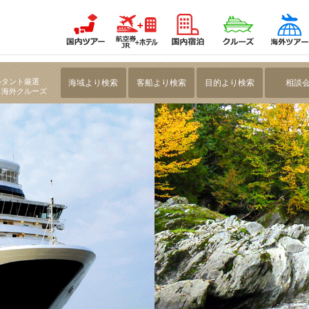
航く アラスカクルーズ13日間～広がる氷河と大自然の息吹を感じる～
ルタント厳選
海域より検索
客船より検索
目的より検索
相談
・海外クルーズ