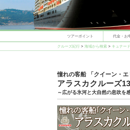
ツアーポイント
代金・お
クルーズ紀行
>
海域から検索
>
キュナー
憧れの客船 「クイーン・
アラスカクルーズ1
～広がる氷河と大自然の息吹を