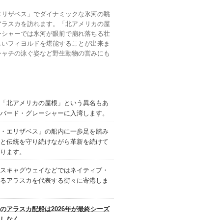
エリザベス」でダイナミックな氷河の眺
アラスカを訪れます。「北アメリカの屋
ーシャーでは氷河が眼前で崩れ落ちる壮
しいフィヨルドを堪能することが出来ま
シャチの泳ぐ姿など野生動物の営みにも
「北アメリカの屋根」という異名もあ
バード・グレーシャーに入湾します。
・エリザベス」の船内に一歩足を踏み
と伝統を守り続けながら革新を続けて
ります。
スキャグウェイなどではネイティブ・
るアラスカを代表する街々に寄港しま
のアラスカ配船は2026年が最終シーズ
しなく。