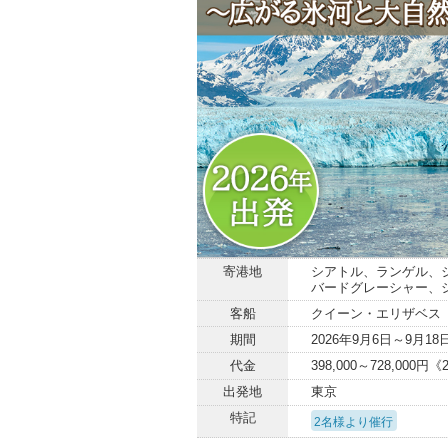
寄港地
シアトル、ランゲル、
バードグレーシャー、
客船
クイーン・エリザベス
期間
2026年9月6日～9月18
代金
398,000～728,00
出発地
東京
特記
2名様より催行