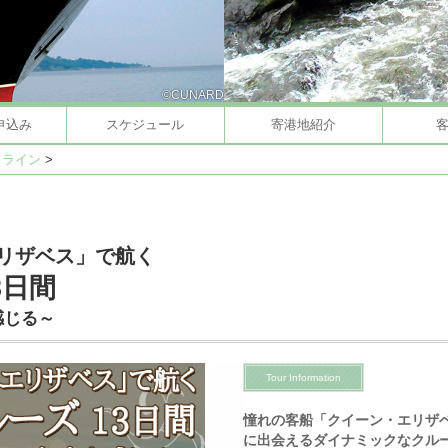
©CUNARD
申込み
スケジュール
寄港地紹介
ドライン
>
エリザベス」で航く
3日間
感じる～
Tour Information
憧れの客船「クイーン・エリザ
に出会えるダイナミックなクル