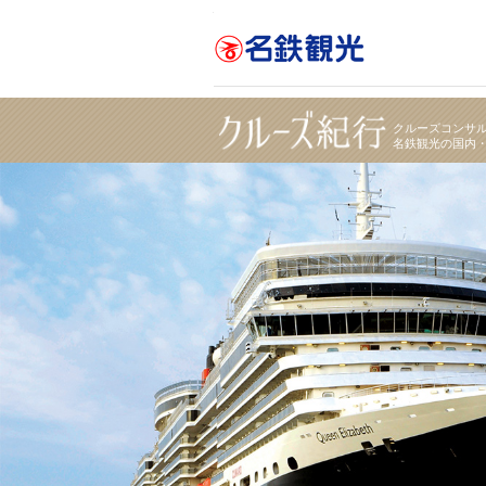
憧れの客船の代名詞 「クイーン・エリザベス」で
クルーズコンサ
名鉄観光の国内