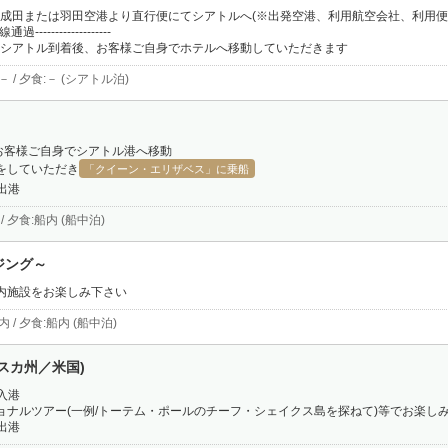
：15] 成田または羽田空港より直行便にてシアトルへ(※出発空港、利用航空会社、利用
通過-------------------
：25] シアトル到着後、お客様ご自身でホテルへ移動していただきます
－ / 夕食:－ (シアトル泊)
)
らお客様ご自身でシアトル港へ移動
をしていただき
「クイーン・エリザベス」に乗船
ル出港
 / 夕食:船内 (船中泊)
ジング～
内施設をお楽しみ下さい
内 / 夕食:船内 (船中泊)
スカ州／米国)
ル入港
ョナルツアー(一例/トーテム・ポールのチーフ・シェイクス島を探ねて)等でお楽し
ル出港