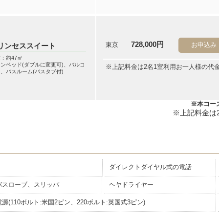
728,000円
東京
お申込み
リンセススイート
：約47㎡
ンベッド(ダブルに変更可)、バルコ
※上記料金は2名1室利用お一人様の代
、バスルーム(バスタブ付)
※本コース
ダイレクトダイヤル式の電話
バスローブ、スリッパ
ヘヤドライヤー
電源(110ボルト:米国2ピン、220ボルト:英国式3ピン)