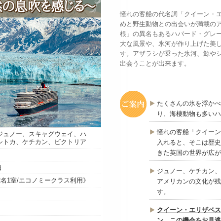
憧れの客船の代名詞「クイーン・
めと野生動物との出会いが満載の
根」の異名もあるハバード・グレ
大な風景や、氷河が作り上げた美
す。アザラシが乗った氷河、鯨や
出会うことが出来ます。
たくさんの氷を浮かべ
り、海棲動物も多いハ
憧れの客船「クイーン
ジュノー、スキャグウェイ、ハ
シトカ、ケチカン、ビクトリア
入れると、そこは歴史
きた英国の世界が広が
日
ジュノー、ケチカン、
0円《2名1室/エコノミークラス利用》
アメリカンの文化が残
す。
クイーン・エリザベス
ン。この機会をお見逃