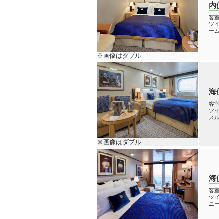
内
客室
ツイ
ーム
※画像はダブル
海
客室
ツイ
スル
※画像はダブル
海
客室
ツイ
ニー