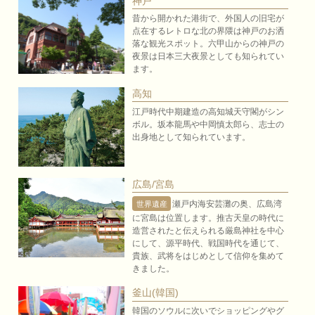
神戸
昔から開かれた港街で、外国人の旧宅が
点在するレトロな北の界隈は神戸のお洒
落な観光スポット。六甲山からの神戸の
夜景は日本三大夜景としても知られてい
ます。
高知
江戸時代中期建造の高知城天守閣がシン
ボル。坂本龍馬や中岡慎太郎ら、志士の
出身地として知られています。
広島/宮島
瀬戸内海安芸灘の奥、広島湾
世界遺産
に宮島は位置します。推古天皇の時代に
造営されたと伝えられる厳島神社を中心
にして、源平時代、戦国時代を通じて、
貴族、武将をはじめとして信仰を集めて
きました。
釜山(韓国)
韓国のソウルに次いでショッピングやグ