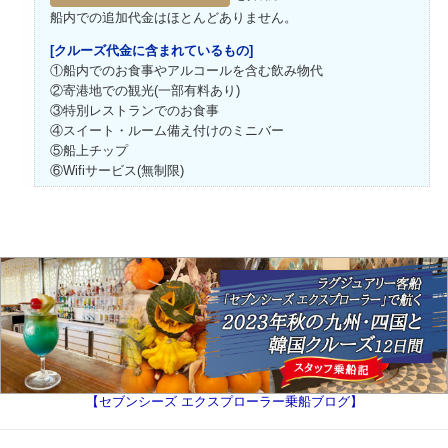
船内での追加代金はほとんどありません。
[クルーズ代金に含まれているもの]
①船内でのお食事やアルコールを含む飲み物代
②寄港地での観光(一部有料あり)
③特別レストランでのお食事
④スイート・ルーム備え付けのミニバー
⑤船上チップ
⑥Wifiサービス(無制限)
【セブンシーズ エクスプローラー乗船ブログ】