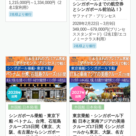
1,215,000円～1,334,000円《2
シンガポールまでの航空券
名1室利用》
とシンガポール前泊込！》
2名様より催行
サファイア・プリンセス
2028年2月22日～3月9日
349,000～679,000円(プリンセ
ススタンダード)《2名1室/エコ
ノミークラス利用》
2名様より催行
詳細はこちら
シンガポール乗船・東京下
東京乗船・シンガポール下
船 ベトナム、台湾、石垣島
船 日本と東南アジアの美港
クルーズ15日間《東京、大
クルーズ17日間《シンガポ
阪、名古屋からシンガポー
ールから東京、大阪、名古