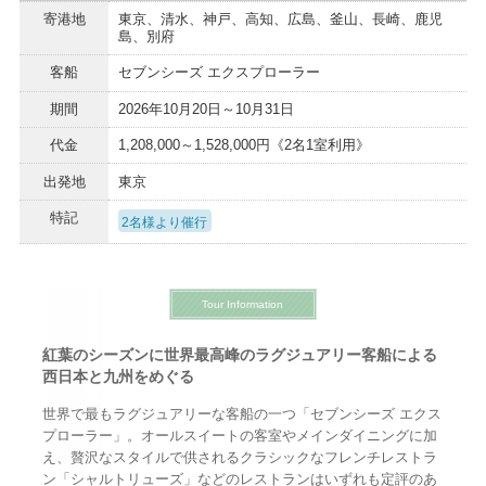
寄港地
東京、清水、神戸、高知、広島、釜山、長崎、鹿児
島、別府
客船
セブンシーズ エクスプローラー
期間
2026年10月20日～10月31日
代金
1,208,000～1,528,000円《2名1室利用》
出発地
東京
特記
2名様より催行
Tour Information
紅葉のシーズンに世界最高峰のラグジュアリー客船による
西日本と九州をめぐる
世界で最もラグジュアリーな客船の一つ「セブンシーズ エクス
プローラー」。オールスイートの客室やメインダイニングに加
え、贅沢なスタイルで供されるクラシックなフレンチレストラ
ン「シャルトリューズ」などのレストランはいずれも定評のあ