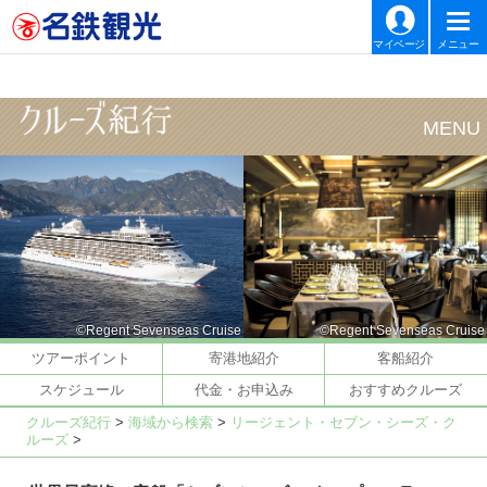
マイページ
メニュー
©Regent Sevenseas Cruise
©Regent Sevenseas Cruise
ツアーポイント
寄港地紹介
客船紹介
スケジュール
代金・お申込み
おすすめクルーズ
クルーズ紀行
>
海域から検索
>
リージェント・セブン・シーズ・ク
ルーズ
>