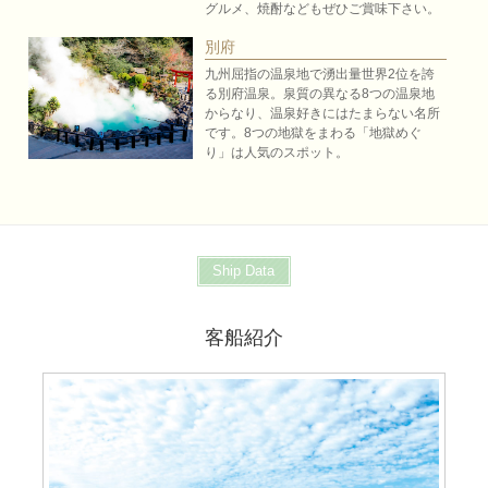
グルメ、焼酎などもぜひご賞味下さい。
別府
九州屈指の温泉地で湧出量世界2位を誇
る別府温泉。泉質の異なる8つの温泉地
からなり、温泉好きにはたまらない名所
です。8つの地獄をまわる「地獄めぐ
り」は人気のスポット。
Ship Data
客船紹介