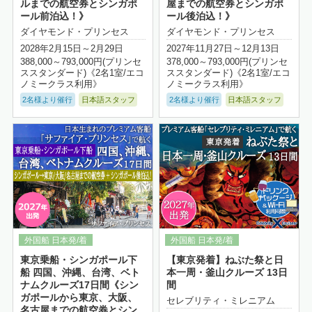
ルまでの航空券とシンガポ
屋までの航空券とシンガポ
ール前泊込！》
ール後泊込！》
ダイヤモンド・プリンセス
ダイヤモンド・プリンセス
2028年2月15日～2月29日
2027年11月27日～12月13日
388,000～793,000円(プリンセ
378,000～793,000円(プリンセ
ススタンダード)《2名1室/エコ
ススタンダード)《2名1室/エコ
ノミークラス利用》
ノミークラス利用》
2名様より催行
日本語スタッフ
2名様より催行
日本語スタッフ
詳細はこちら
東京乗船・シンガポール下
【東京発着】ねぶた祭と日
船 四国、沖縄、台湾、ベト
本一周・釜山クルーズ 13日
ナムクルーズ17日間《シン
間
ガポールから東京、大阪、
セレブリティ・ミレニアム
名古屋までの航空券とシン