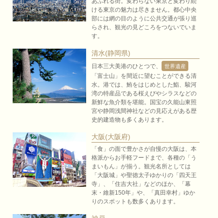
あふれる街。変わらない東京と変わり続
ける東京の魅力は尽きません。都心中央
部には網の目のように公共交通が張り巡
らされ、観光の見どころをつないでいま
す。
清水(静岡県)
日本三大美港のひとつで、
世界遺産
「富士山」を間近に望むことができる清
水。港では、鮪をはじめとした鮨、駿河
湾の特産品である桜えびやシラスなどの
新鮮な魚介類を堪能。国宝の久能山東照
宮や静岡浅間神社などの見応えがある歴
史的建造物も多くあります。
大阪(大阪府)
「食」の面で豊かさが自慢の大阪は、本
格派からお手軽フードまで、各種の「う
まいもん」が揃う。観光名所としては
「大阪城」や聖徳太子ゆかりの「四天王
寺」、「住吉大社」などのほか、「幕
末・維新150年」や、「真田幸村」ゆか
りのスポットも数多くあります。