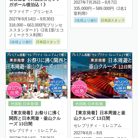
2027年7月26日～8月7日
ガポール後泊込！》
335,000円～589,000円《2名1
サファイア・プリンセス
室利用》
2027年9月14日～9月30日
2名様より催行
日本語スタッフ
318,000～663,000円(プリンセ
ススタンダード)《2名1室/エコ
ノミークラス利用》
2名様より催行
日本語スタッフ
詳細はこちら
【東京発着】お祭りに沸く
【東京発着】日本周遊と釜
関西と日本周遊・釜山クル
山クルーズ 13日間
ーズ 13日間
セレブリティ・ミレニアム
セレブリティ・ミレニアム
2027年6月～8月