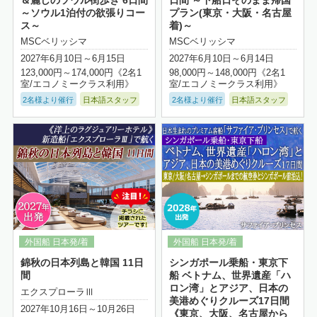
＆麗しのソウル街歩き 6日間
日間 ～下船日そのまま帰国
～ソウル1泊付の欲張りコー
プラン(東京・大阪・名古屋
ス～
着)～
MSCベリッシマ
MSCベリッシマ
2027年6月10日～6月15日
2027年6月10日～6月14日
123,000円～174,000円《2名1
98,000円～148,000円《2名1
室/エコノミークラス利用》
室/エコノミークラス利用》
2名様より催行
日本語スタッフ
2名様より催行
日本語スタッフ
詳細はこちら
錦秋の日本列島と韓国 11日
シンガポール乗船・東京下
間
船 ベトナム、世界遺産「ハ
ロン湾」とアジア、日本の
エクスプローラⅢ
美港めぐりクルーズ17日間
2027年10月16日～10月26日
《東京、大阪、名古屋から