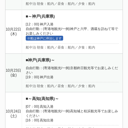
船中泊 朝食：船内／昼食：船内／夕食：船内
■～神戸(兵庫県)
[12：00] 神戸入港
自由行動：(寄港地観光/一例)神戸と六甲、酒蔵を訪ねて等で
10月22日
お楽しみください
(木)
※船は神戸に停泊します
船中泊 朝食：船内／昼食：船内／夕食：船内
■神戸(兵庫県)～
自由行動：(寄港地観光/一例)京都終日観光等でお楽しみくだ
10月23日
さい
(金)
[19：00] 神戸出港
船中泊 朝食：船内／昼食：船内／夕食：船内
■～高知(高知県)～
[07：00] 高知入港
自由行動：(寄港地観光/一例)高知城と桂浜観光等でお楽しみ
10月24日
ください
(土)
[16：00] 高知出港