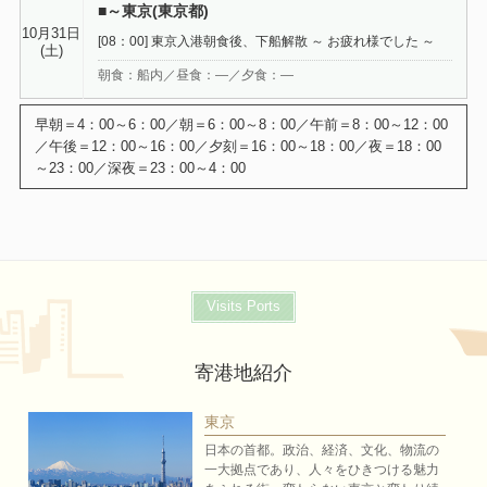
■～東京(東京都)
10月31日
[08：00] 東京入港朝食後、下船解散 ～ お疲れ様でした ～
(土)
朝食：船内／昼食：―／夕食：―
Visits Ports
寄港地紹介
東京
日本の首都。政治、経済、文化、物流の
一大拠点であり、人々をひきつける魅力