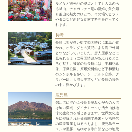
ルメなど観光地の拠点としても人気のあ
る釜山。チャガルチ市場の新鮮な魚介類
も釜山の魅力のひとつ。その場でヒラメ
やタコなど新鮮な食材で料理を作ってく
れます。
長崎
長崎は坂が多い街で鎖国時代に出島が置
かれ、オランダとの貿易により海で外国
とつながっていました。唐人屋敷などに
見られるように異国情緒があふれるとこ
ろが魅力。被爆の地長崎には、平和記念
像、原爆公園、原爆資料館など平和活動
のシンボルも多い。シーボルト邸跡、グ
ラバー邸、大浦天主堂などが長崎の景色
の中に浮かびます。
鹿児島
錦江港に浮かぶ桜島を望みながらの入港
は迫力満点。ダイナミックな活火山は地
球の生命力を感じさせます。世界文化遺
産に登録された仙巌園で幕末～明治時代
の産業遺産を辿るのもよし、鹿児島ラー
メンや黒豚、名物かき氷白熊などの地元