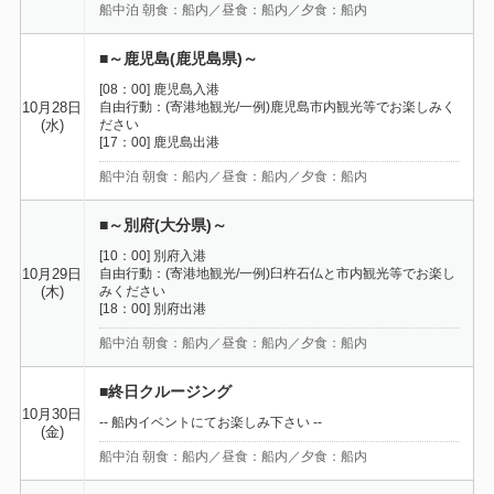
船中泊 朝食：船内／昼食：船内／夕食：船内
■～鹿児島(鹿児島県)～
[08：00] 鹿児島入港
自由行動：(寄港地観光/一例)鹿児島市内観光等でお楽しみく
10月28日
ださい
(水)
[17：00] 鹿児島出港
船中泊 朝食：船内／昼食：船内／夕食：船内
■～別府(大分県)～
[10：00] 別府入港
自由行動：(寄港地観光/一例)臼杵石仏と市内観光等でお楽し
10月29日
みください
(木)
[18：00] 別府出港
船中泊 朝食：船内／昼食：船内／夕食：船内
■終日クルージング
10月30日
-- 船内イベントにてお楽しみ下さい --
(金)
船中泊 朝食：船内／昼食：船内／夕食：船内