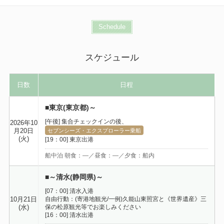
Schedule
スケジュール
日数
日程
■東京(東京都)～
[午後] 集合チェックインの後、
2026年10
月20日
セブンシーズ・エクスプローラー乗船
(火)
[19：00] 東京出港
船中泊 朝食：―／昼食：―／夕食：船内
■～清水(静岡県)～
[07：00] 清水入港
自由行動：(寄港地観光/一例)久能山東照宮と《世界遺産》三
10月21日
保の松原観光等でお楽しみください
(水)
[16：00] 清水出港