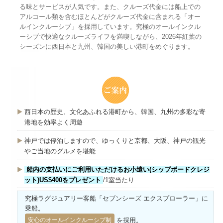
る味とサービスが人気です。また、クルーズ代金には船上での
アルコール類を含むほとんどがクルーズ代金に含まれる「オー
ルインクルーシブ」を採用しています。究極のオールインクル
ーシブで快適なクルーズライフを満喫しながら、2026年紅葉の
シーズンに西日本と九州、韓国の美しい港町をめぐります。
西日本の歴史、文化あふれる港町から、韓国、九州の多彩な寄
港地を効率よく周遊
神戸では停泊しますので、ゆっくりと京都、大阪、神戸の観光
やご当地のグルメを堪能
船内の支払いにご利用いただけるお小遣い(シップボードクレジ
ット)US$400をプレゼント
/1室当たり
究極ラグジュアリー客船「セブンシーズ エクスプローラー」に
乗船。
を採用。
安心のオールインクルーシブ制