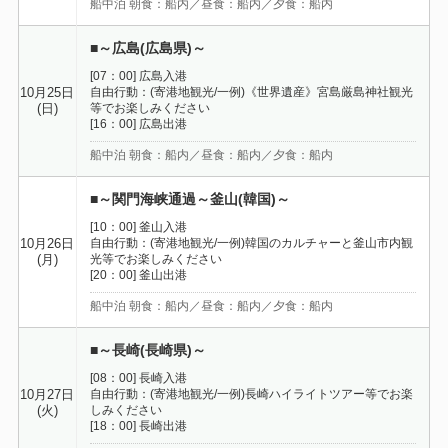
船中泊 朝食：船内／昼食：船内／夕食：船内
■～広島(広島県)～
[07：00] 広島入港
自由行動：(寄港地観光/一例)《世界遺産》宮島厳島神社観光
10月25日
等でお楽しみください
(日)
[16：00] 広島出港
船中泊 朝食：船内／昼食：船内／夕食：船内
■～関門海峡通過～釜山(韓国)～
[10：00] 釜山入港
自由行動：(寄港地観光/一例)韓国のカルチャーと釜山市内観
10月26日
光等でお楽しみください
(月)
[20：00] 釜山出港
船中泊 朝食：船内／昼食：船内／夕食：船内
■～長崎(長崎県)～
[08：00] 長崎入港
自由行動：(寄港地観光/一例)長崎ハイライトツアー等でお楽
10月27日
しみください
(火)
[18：00] 長崎出港