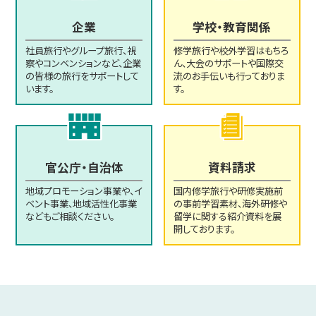
企業
学校・教育関係
社員旅行やグループ旅行、視
修学旅行や校外学習はもちろ
察やコンベンションなど、企業
ん、大会のサポートや国際交
の皆様の旅行をサポートして
流のお手伝いも行っておりま
います。
す。
官公庁・自治体のページへ
資
官公庁・自治体
資料請求
地域プロモーション事業や、イ
国内修学旅行や研修実施前
ベント事業、地域活性化事業
の事前学習素材、海外研修や
などもご相談ください。
留学に関する紹介資料を展
開しております。