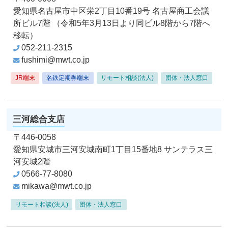
愛知県名古屋市中区栄2丁目10番19号
名古屋商工会議
所ビル7階
（令和5年3月13日より同ビル8階から7階へ
移転）
052-211-2315
fushimi@mwt.co.jp
JR端末
名鉄定期券端末
リモート相談(法人)
団体・法人窓口
三河総合支店
〒446-0058
愛知県安城市三河安城南町1丁目15番地8
サンテラス三
河安城2階
0566-77-8080
mikawa@mwt.co.jp
リモート相談(法人)
団体・法人窓口