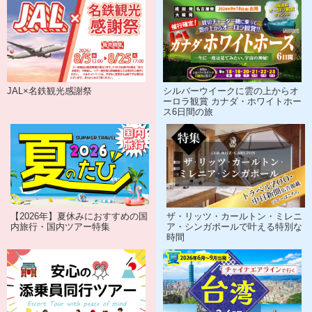
JAL×名鉄観光感謝祭
シルバーウイークに雲の上からオ
ーロラ観賞 カナダ・ホワイトホー
ス6日間の旅
【2026年】夏休みにおすすめの国
ザ・リッツ・カールトン・ミレニ
内旅行・国内ツアー特集
ア・シンガポールで叶える特別な
時間