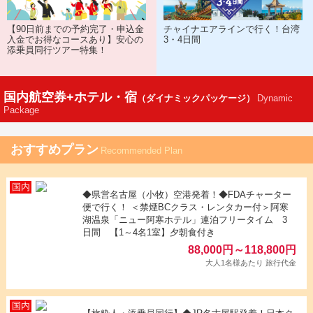
チャイナエアラインで行く！台湾
【90日前までの予約完了・申込金
3・4日間
入金でお得なコースあり】安心の
添乗員同行ツアー特集！
国内航空券+ホテル・宿
Dynamic
（ダイナミックパッケージ）
Package
おすすめプラン
Recommended Plan
◆県営名古屋（小牧）空港発着！◆FDAチャーター
便で行く！ ＜禁煙BCクラス・レンタカー付＞阿寒
湖温泉「ニュー阿寒ホテル」連泊フリータイム 3
日間 【1～4名1室】夕朝食付き
88,000
円
～
118,800
円
大人1名様あたり 旅行代金