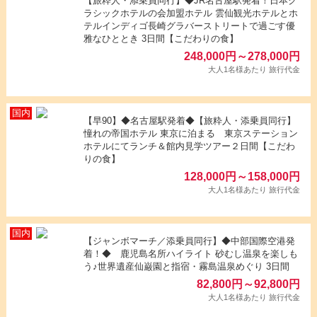
【旅粋人・添乗員同行】◆JR名古屋駅発着！日本ク
ラシックホテルの会加盟ホテル 雲仙観光ホテルとホ
テルインディゴ長崎グラバーストリートで過ごす優
雅なひととき 3日間【こだわりの食】
248,000
円
～
278,000
円
大人1名様あたり 旅行代金
【早90】◆名古屋駅発着◆【旅粋人・添乗員同行】
憧れの帝国ホテル 東京に泊まる 東京ステーション
ホテルにてランチ＆館内見学ツアー２日間【こだわ
りの食】
128,000
円
～
158,000
円
大人1名様あたり 旅行代金
【ジャンボマーチ／添乗員同行】◆中部国際空港発
着！◆ 鹿児島名所ハイライト 砂むし温泉を楽しも
う♪世界遺産仙巌園と指宿・霧島温泉めぐり 3日間
82,800
円
～
92,800
円
大人1名様あたり 旅行代金