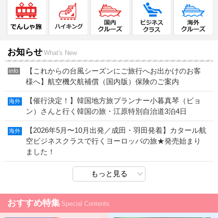
お知らせ
What's New
【これからの台風シーズンにご旅行へお出かけのお客
info
様へ】航空機欠航補償（国内版）保険のご案内
【催行決定！】韓国地方旅プランナー小暮真琴（ビョ
海外
ン）さんと行く韓国の旅・江原特別自治道3泊4日
【2026年5月〜10月出発／成田・羽田発着】カタール航
海外
空ビジネスクラスで行くヨーロッパの旅★発売始まり
ました！
おすすめ特集
Special Contents