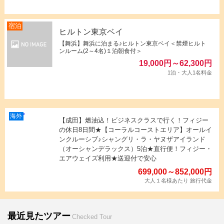
ヒルトン東京ベイ
【舞浜】舞浜に泊まる♪ヒルトン東京ベイ＜禁煙ヒルト
ンルーム(2～4名)１泊朝食付＞
19,000
円
～
62,300
円
1泊・大人1名料金
海外
【成田】燃油込！ビジネスクラスで行く！フィジー
の休日8日間★【コーラルコーストエリア】オールイ
ンクルーシブ♪シャングリ・ラ・ヤヌザアイランド
（オーシャンデラックス）5泊★直行便！フィジー・
エアウェイズ利用★送迎付で安心
699,000～852,000円
最近見たツアー
Checked Tour