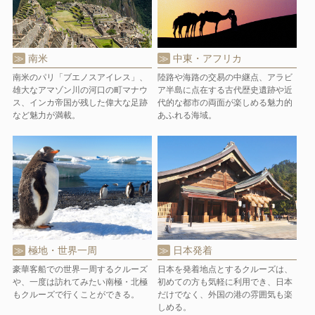
南米
中東・アフリカ
南米のパリ「ブエノスアイレス」、
陸路や海路の交易の中継点、アラビ
雄大なアマゾン川の河口の町マナウ
ア半島に点在する古代歴史遺跡や近
ス、インカ帝国が残した偉大な足跡
代的な都市の両面が楽しめる魅力的
など魅力が満載。
あふれる海域。
極地・世界一周
日本発着
豪華客船での世界一周するクルーズ
日本を発着地点とするクルーズは、
や、一度は訪れてみたい南極・北極
初めての方も気軽に利用でき、日本
もクルーズで行くことができる。
だけでなく、外国の港の雰囲気も楽
しめる。