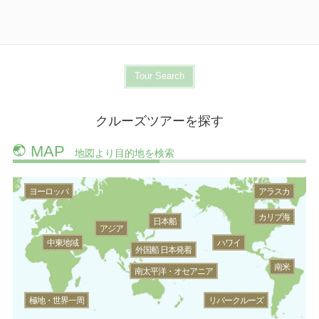
Tour Search
クルーズツアーを探す
MAP
地図より目的地を検索
ヨーロッパ
アラスカ
カリブ海
日本船
アジア
中東地域
ハワイ
外国船 日本発着
南米
南太平洋・オセアニア
極地・世界一周
リバークルーズ