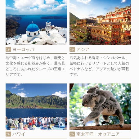
ヨーロッパ
アジア
地中海・エーゲ海をはじめ、歴史と
活気あふれる香港・シンガポール、
文化を感じる街並みが多く、最も見
気軽に行けるリゾートとして人気の
どころにあふれたクルーズの王道エ
ベトナムなど、アジアの魅力が満載
リアです。
です。
ハワイ
南太平洋・オセアニア