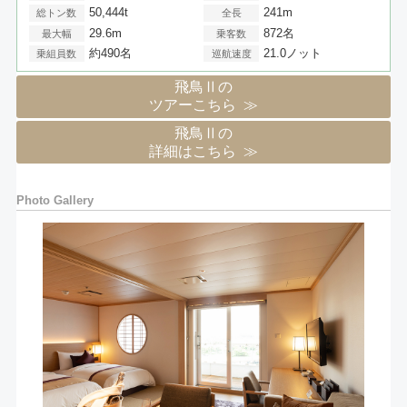
50,444t
241m
総トン数
全長
29.6m
872名
最大幅
乗客数
約490名
21.0ノット
乗組員数
巡航速度
飛鳥Ⅱの
ツアーこちら
飛鳥Ⅱの
詳細はこちら
Photo Gallery