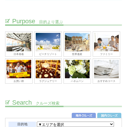
Purpose
目的より選ぶ
日本発着
ビーチリゾート
世界遺産
ファミリー
お買い得
ラグジュアリー
ハネムーン
おすすめコース
Search
クルーズ検索