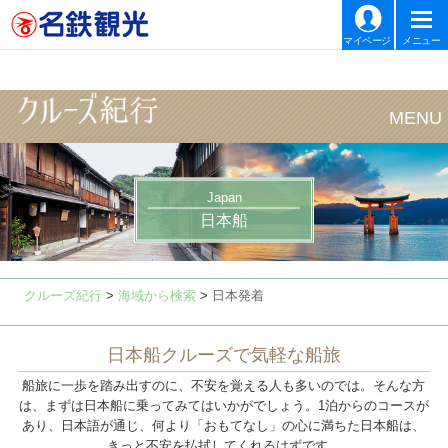
マイページ
メニュー
Japan
日本船
クルーズ紀行
>
海域から検索
>
日本発着
日本船クルーズで気軽な船旅
船旅に一歩を踏み出すのに、不安を覚える人も多いのでは。そんな方
は、まずは日本船に乗ってみてはいかがでしょう。1泊からのコースが
あり、日本語が通じ、何より「おもてなし」の心に満ちた日本船は、
きっと不安を払拭してくれるはずです。