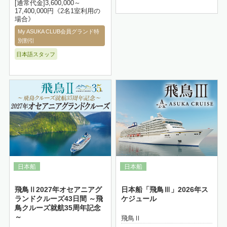
[通常代金]3,600,000～
17,400,000円《2名1室利用の
場合》
My ASUKA CLUB会員グランド特
別割引
日本語スタッフ
詳細はこちら
飛鳥Ⅱ2027年オセアニアグ
日本船「飛鳥Ⅲ」2026年ス
ランドクルーズ43日間 ～飛
ケジュール
鳥クルーズ就航35周年記念
～
飛鳥Ⅱ