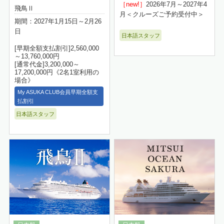
［new!］
2026年7月～2027年4
飛鳥Ⅱ
月＜クルーズご予約受付中＞
期間：2027年1月15日～2月26
日
日本語スタッフ
[早期全額支払割引]2,560,000
～13,760,000円
[通常代金]3,200,000～
17,200,000円《2名1室利用の
場合》
My ASUKA CLUB会員早期全額支
払割引
日本語スタッフ
詳細はこちら