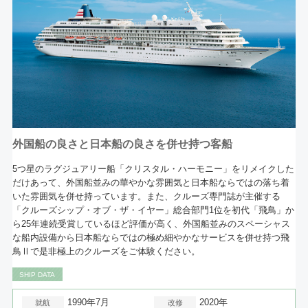
外国船の良さと日本船の良さを併せ持つ客船
5つ星のラグジュアリー船「クリスタル・ハーモニー」をリメイクした
だけあって、外国船並みの華やかな雰囲気と日本船ならではの落ち着
いた雰囲気を併せ持っています。また、クルーズ専門誌が主催する
「クルーズシップ・オブ・ザ・イヤー」総合部門1位を初代「飛鳥」か
ら25年連続受賞しているほど評価が高く、外国船並みのスペーシャス
な船内設備から日本船ならではの極め細やかなサービスを併せ持つ飛
鳥Ⅱで是非極上のクルーズをご体験ください。
SHIP DATA
1990年7月
2020年
就航
改修