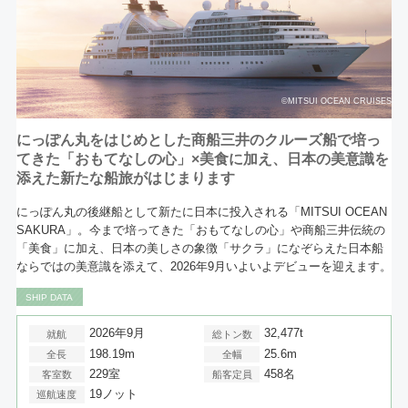
©MITSUI OCEAN CRUISES
にっぽん丸をはじめとした商船三井のクルーズ船で培っ
てきた「おもてなしの心」×美食に加え、日本の美意識を
添えた新たな船旅がはじまります
にっぽん丸の後継船として新たに日本に投入される「MITSUI OCEAN
SAKURA」。今まで培ってきた「おもてなしの心」や商船三井伝統の
「美食」に加え、日本の美しさの象徴「サクラ」になぞらえた日本船
ならではの美意識を添えて、2026年9月いよいよデビューを迎えます。
SHIP DATA
2026年9月
32,477t
就航
総トン数
198.19m
25.6m
全長
全幅
229室
458名
客室数
船客定員
19ノット
巡航速度