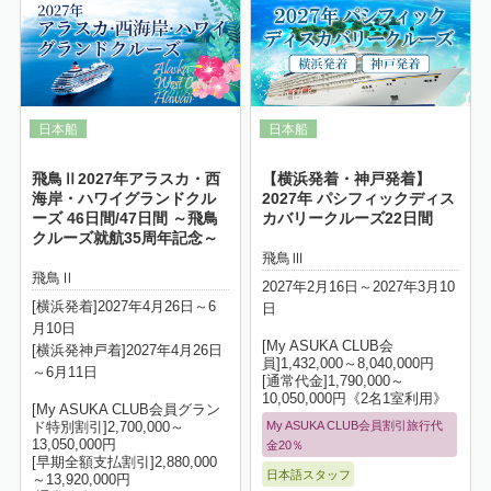
飛鳥Ⅱ2027年アラスカ・西
【横浜発着・神戸発着】
海岸・ハワイグランドクル
2027年 パシフィックディス
ーズ 46日間/47日間 ～飛鳥
カバリークルーズ22日間
クルーズ就航35周年記念～
飛鳥Ⅲ
飛鳥Ⅱ
2027年2月16日～2027年3月10
[横浜発着]2027年4月26日～6
日
月10日
[My ASUKA CLUB会
[横浜発神戸着]2027年4月26日
員]1,432,000～8,040,000円
～6月11日
[通常代金]1,790,000～
10,050,000円《2名1室利用》
[My ASUKA CLUB会員グラン
My ASUKA CLUB会員割引旅行代
ド特別割引]2,700,000～
13,050,000円
金20％
[早期全額支払割引]2,880,000
日本語スタッフ
～13,920,000円