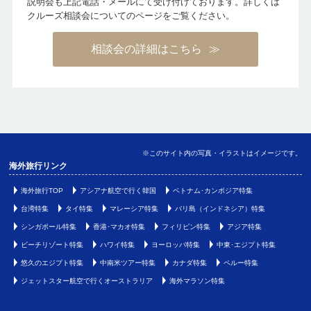
説明会も上記電話・メールにて受け付けております。詳しくは
クルーズ相談会についてのページをご覧ください。
相談会の詳細はこちら
※このサイト内の写真・イラストはイメージです。
海外旅行リンク
海外旅行TOP
アシアナ航空で行く韓国
ベトナム･カンボジア特集
台湾特集
タイ特集
マレーシア特集
バリ島（インドネシア）特集
シンガポール特集
香港･マカオ特集
フィリピン特集
アジア特集
ビーチリゾート特集
ハワイ特集
ヨーロッパ特集
中東･エジプト特集
悠久のエジプト特集
中南米ツアー特集
カナダ特集
ペルー特集
ジェットスター航空で行くオーストラリア
海外マラソン特集