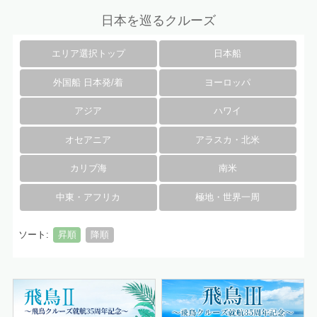
日本を巡るクルーズ
エリア選択トップ
日本船
外国船 日本発/着
ヨーロッパ
アジア
ハワイ
オセアニア
アラスカ・北米
カリブ海
南米
中東・アフリカ
極地・世界一周
ソート:
昇順
降順
詳細はこちら