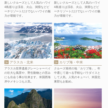
新しいクルーズとして人気のハワイ
新しいクルーズとして人気のハワイ
4島巡りは渓谷、火山、洞窟などビ
4島巡りは渓谷、火山、洞窟などビ
ーチリゾートだけでないハワイの魅
ーチリゾートだけでないハワイの魅
力が堪能です。
力が堪能です。
アラスカ・北米
カリブ海・中米
アラスカ世界遺産グレーシャーベイ
クルーズ発祥の地「カリブ海」。年
の壮大な風景や、野生動物との営み
中通じて遊べる手軽なパラダイスと
にも出会う事が出来ます。米国西海
して人気。人気のキューバ、米国北
岸やメキシコも人気。
東部もお勧め。