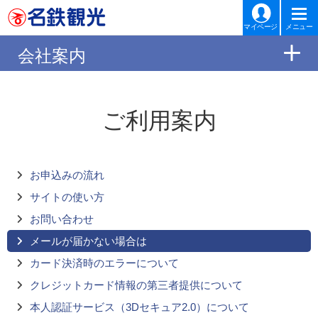
マイページ
メニュー
会社案内
ご利用案内
お申込みの
流れ
サイトの
使い方
お問い
合わせ
メールが届かない
場合は
カード決済時の
エラーについて
クレジットカード情報の
第三者提供について
本人認証サービス
（3Dセキュア2.0）について