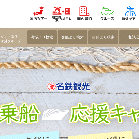
光【クルーズ紀行】
ルタント厳選
海域より検索
客船より検索
目的より検索
相談
・海外クルーズ