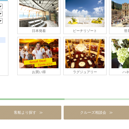
日本発着
ビーチリゾート
世
お買い得
ラグジュアリー
ハ
客船より探す
クルーズ相談会