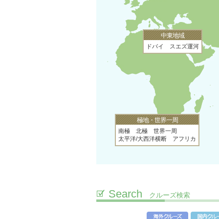
中東地域
ドバイ スエズ運河
極地・世界一周
南極 北極 世界一周
太平洋/大西洋横断 アフリカ
Search
クルーズ検索