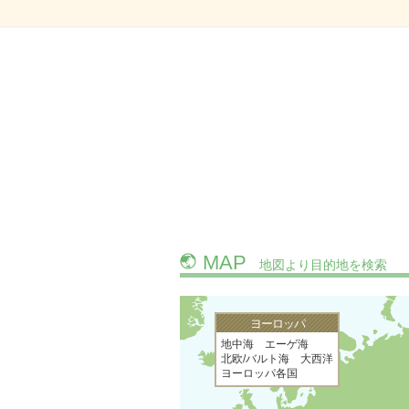
MAP
地図より目的地を検索
ヨーロッパ
地中海 エーゲ海
北欧/バルト海 大西洋
ヨーロッパ各国