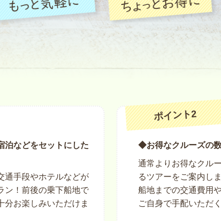
ポイント2
宿泊などをセットにした
◆お得なクルーズの
通常よりお得なクル
交通手段やホテルなどが
るツアーをご案内し
ラン！前後の乗下船地で
船地までの交通費用
十分お楽しみいただけま
ご自身で手配いただ