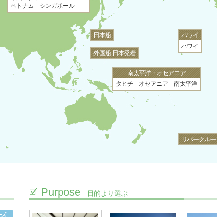
ベトナム シンガポール
日本船
ハワイ
ハワイ
外国船 日本発着
南太平洋・オセアニア
タヒチ オセアニア 南太平洋
リバークルー
Purpose
目的より選ぶ