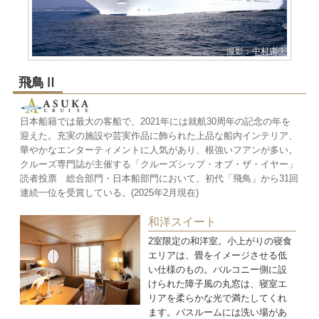
撮影：中村庸夫
飛鳥Ⅱ
日本船籍では最大の客船で、2021年には就航30周年の記念の年を
迎えた。充実の施設や芸実作品に飾られた上品な船内インテリア、
華やかなエンターティメントに人気があり、根強いフアンが多い。
クルーズ専門誌が主催する「クルーズシップ・オブ・ザ・イヤー」
読者投票 総合部門・日本船部門において、初代「飛鳥」から31回
連続一位を受賞している。(2025年2月現在)
和洋スイート
2室限定の和洋室。小上がりの寝食
エリアは、畳をイメージさせる低
い仕様のもの。バルコニー側に設
けられた障子風の丸窓は、寝室エ
リアを柔らかな光で満たしてくれ
ます。バスルームには洗い場があ