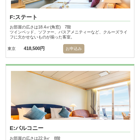
F:ステート
お部屋の広さは18.4㎡(角窓) 7階
ツインベッド、ソファー、バスアメニティーなど、クルーズライ
フに欠かせないものが揃った客室。
418,500円
東京
お申込み
E:バルコニー
お部屋の広さは22.9㎡ 8階