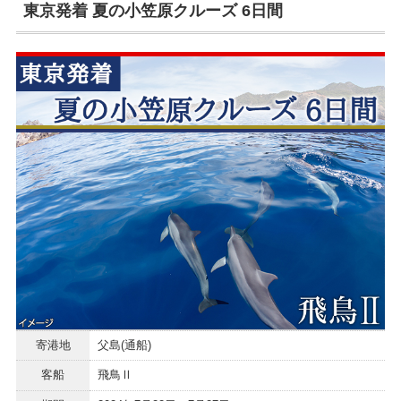
東京発着 夏の小笠原クルーズ 6日間
寄港地
父島(通船)
客船
飛鳥Ⅱ