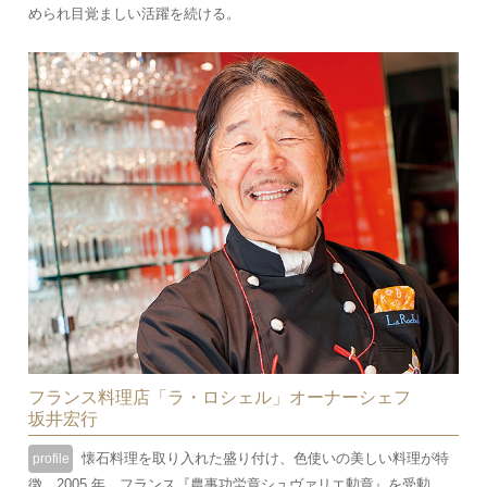
められ目覚ましい活躍を続ける。
フランス料理店「ラ・ロシェル」オーナーシェフ
坂井宏行
懐石料理を取り入れた盛り付け、色使いの美しい料理が特
profile
徴。2005 年、フランス『農事功労章シュヴァリエ勲章』を受勲。