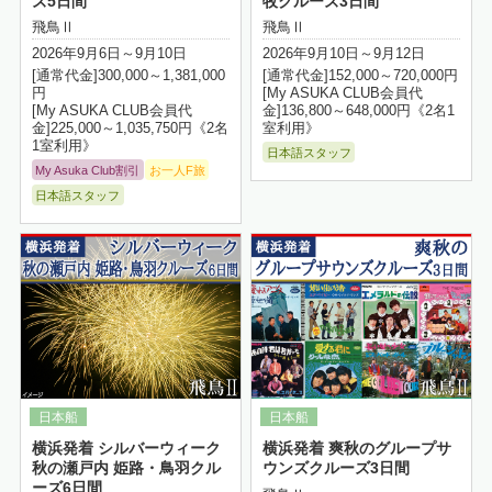
ズ5日間
牧クルーズ3日間
飛鳥Ⅱ
飛鳥Ⅱ
2026年9月6日～9月10日
2026年9月10日～9月12日
[通常代金]300,000～1,381,000
[通常代金]152,000～720,000円
円
[My ASUKA CLUB会員代
[My ASUKA CLUB会員代
金]136,800～648,000円《2名1
金]225,000～1,035,750円《2名
室利用》
1室利用》
日本語スタッフ
My Asuka Club割引
お一人F旅
日本語スタッフ
詳細はこちら
横浜発着 シルバーウィーク
横浜発着 爽秋のグループサ
秋の瀬戸内 姫路・鳥羽クル
ウンズクルーズ3日間
ーズ6日間