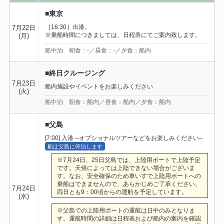
■東京
［16:30］出港。
7月22日
※乗船時間につきましては、日程表にてご案内致します。
(月)
船中泊 朝食：-／昼食：-／夕食：船内
■終日クルージング
7月23日
船内施設やイベントをお楽しみください
(火)
船中泊 朝食：船内／昼食：船内／夕食：船内
■父島
[7:00] 入港 --オプショナルツアーなどをお楽しみください--
船は父島に停泊します
※7月24日、25日父島では、上陸用ボートで上陸予定
です。天候によっては上陸できない場合がございま
す。なお、安全確保のため車いすで上陸用ボートへの
乗船はできませんので、あらかじめご了承ください。
7月24日
両日とも9：00頃からの運航を予定しています。
(水)
※父島での上陸用ボートの運航は日中のみとなりま
す。運航時間の詳細は日程表および船内の案内を確認