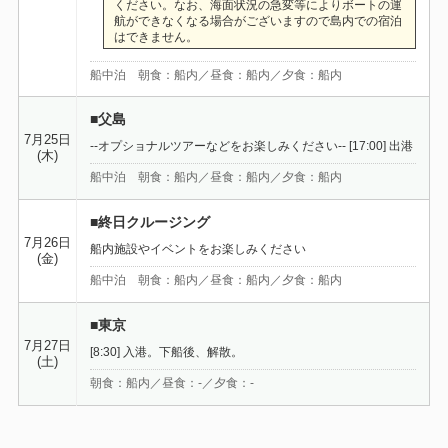
ください。なお、海面状況の急変等によりボートの運
航ができなくなる場合がございますので島内での宿泊
はできません。
船中泊 朝食：船内／昼食：船内／夕食：船内
■父島
7月25日
--オプショナルツアーなどをお楽しみください-- [17:00] 出港
(木)
船中泊 朝食：船内／昼食：船内／夕食：船内
■終日クルージング
7月26日
船内施設やイベントをお楽しみください
(金)
船中泊 朝食：船内／昼食：船内／夕食：船内
■東京
7月27日
[8:30] 入港。下船後、解散。
(土)
朝食：船内／昼食：-／夕食：-