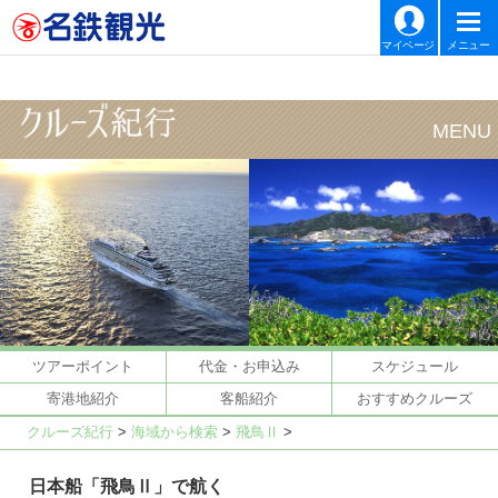
マイページ
メニュー
ツアーポイント
代金・お申込み
スケジュール
寄港地紹介
客船紹介
おすすめクルーズ
クルーズ紀行
>
海域から検索
>
飛鳥Ⅱ
>
日本船「飛鳥Ⅱ」で航く