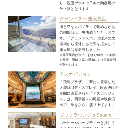
り、洗面ボウルは日本の陶器風の
仕上げとなります。
グランドスパ 露天風呂
海と空を大パノラマで眺めながら
の朝風呂は、爽快感もひとしおで
す。「グランドスパ」は従来の大
浴場から屋外にも空間を拡大して
露天風呂を新設しました。
※露天風呂は停泊中および航路上の都合
や天候、運航上等の理由により営業時間
が限られます。
アスカビジョン
「飛鳥プラザ」に新たに登場した
大型LEDディスプレイ。吹き抜けの
空間に設置された「アスカビジョ
ン」は、四季折々の風景や映像演
出で、旅をさらに盛り上げます。
ブックラウンジ e-Square
コーヒーやハーブティーと共にく