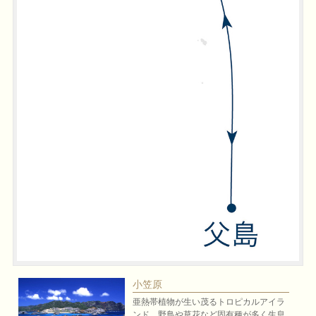
小笠原
亜熱帯植物が生い茂るトロピカルアイラ
ンド。野鳥や草花など固有種が多く生息