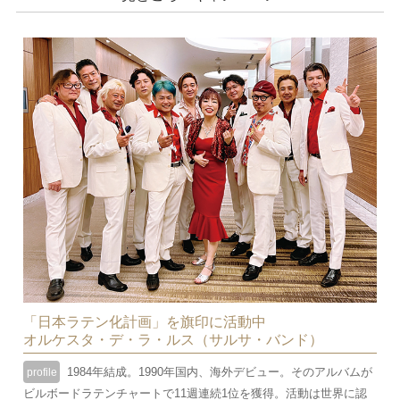
「日本ラテン化計画」を旗印に活動中
オルケスタ・デ・ラ・ルス（サルサ・バンド）
1984年結成。1990年国内、海外デビュー。そのアルバムが
profile
ビルボードラテンチャートで11週連続1位を獲得。活動は世界に認