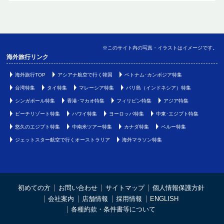
※このサイト内の写真・イラストはイメージです。
海外旅行リンク
海外旅行TOP
アシアナ航空で行く韓国
ベトナム･カンボジア特集
台湾特集
タイ特集
マレーシア特集
バリ島（インドネシア）特集
シンガポール特集
香港･マカオ特集
フィリピン特集
アジア特集
ビーチリゾート特集
ハワイ特集
ヨーロッパ特集
中東･エジプト特集
悠久のエジプト特集
中南米ツアー特集
カナダ特集
ペルー特集
ジェットスター航空で行くオーストラリア
海外マラソン特集
初めての方
お問い合わせ
サイトマップ
個人情報保護方針
会社案内
店舗情報
採用情報
ENGLISH
各種約款・条件書等について