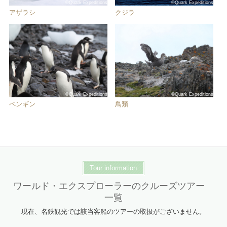
©Quark Expeditions
©Quark Expeditions
アザラシ
クジラ
©Quark Expeditions
©Quark Expeditions
ペンギン
鳥類
Tour information
ワールド・エクスプローラーのクルーズツアー
一覧
現在、名鉄観光では該当客船のツアーの取扱がございません。