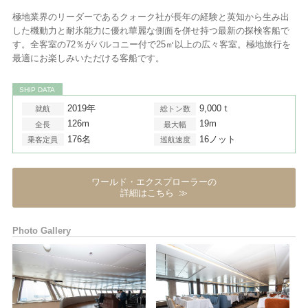
極地業界のリーダーであるクォーク社が長年の経験と英知から生み出
した機動力と耐氷能力に優れ華麗な側面を併せ持つ最新の探検客船で
す。全客室の72％がバルコニー付で25㎡以上の広々客室。極地旅行を
最適にお楽しみいただける客船です。
SHIP DATA
2019年
9,000ｔ
就航
総トン数
126m
19m
全長
最大幅
176名
16ノット
乗客定員
巡航速度
ワールド・エクスプローラーの
詳細はこちら
Photo Gallery