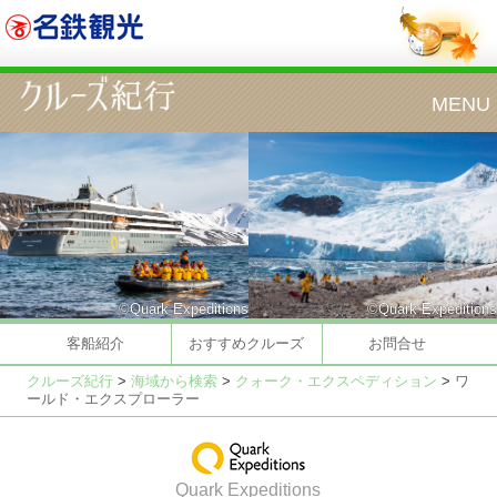
©Quark Expeditions
©Quark Expeditions
客船紹介
おすすめクルーズ
お問合せ
クルーズ紀行
>
海域から検索
>
クォーク・エクスペディション
>
ワ
ールド・エクスプローラー
Quark Expeditions