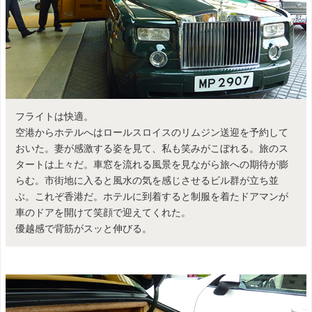
フライトは快適。
空港からホテルへはロールスロイスのリムジン送迎を予約して
おいた。妻が感激する姿を見て、私も笑みがこぼれる。旅のス
タートは上々だ。車窓を流れる風景を見ながら旅への期待が膨
らむ。市街地に入ると風水の気を感じさせるビル群が立ち並
ぶ。これぞ香港だ。ホテルに到着すると制服を着たドアマンが
車のドアを開けて笑顔で迎えてくれた。
優越感で背筋がスッと伸びる。