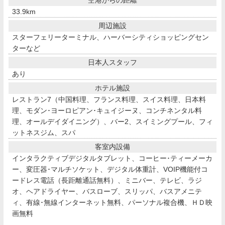
33.9km
周辺施設
スターフェリーターミナル、ハーバーシティショッピングセン
ターなど
日本人スタッフ
あり
ホテル施設
レストラン7（中国料理、フランス料理、スイス料理、日本料
理、モダン･ヨーロピアン･キュイジーヌ、コンチネンタル料
理、オールデイダイニング）、バー2、スイミングプール、フィ
ットネスジム、スパ
客室内設備
インタラクティブデジタルタブレット、コーヒー･ティーメーカ
ー、変圧器･マルチソケット、デジタル体重計、VOIP機能付コ
ードレス電話（長距離通話無料）、ミニバー、テレビ、ラジ
オ、ヘアドライヤー、バスローブ、スリッパ、バスアメニテ
ィ、有線･無線インターネット無料、パーソナル複合機、ＨＤ映
画無料