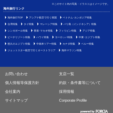
※このサイト内の写真・イラストはイメージです。
海外旅行リンク
海外旅行TOP
アシアナ航空で行く韓国
ベトナム･カンボジア特集
台湾特集
タイ特集
マレーシア特集
バリ島（インドネシア）特集
シンガポール特集
香港･マカオ特集
フィリピン特集
アジア特集
ビーチリゾート特集
ハワイ特集
ヨーロッパ特集
中東･エジプト特集
悠久のエジプト特集
中南米ツアー特集
カナダ特集
ペルー特集
ジェットスター航空で行くオーストラリア
海外マラソン特集
お問い合わせ
支店一覧
個人情報等保護方針
約款・条件書等について
会社案内
採用情報
サイトマップ
Corporate Profile