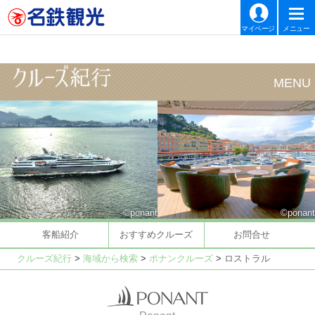
マイページ
メニュー
©ponant
©ponant
客船紹介
おすすめクルーズ
お問合せ
クルーズ紀行
>
海域から検索
>
ポナンクルーズ
>
ロストラル