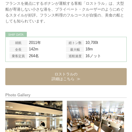
フランスを拠点にするポナンが運航する客船「ロストラル」は、大型
船が寄港しない小さな港を、プライベート・クルーザーのようにめぐ
るスタイルが好評。フランス料理のフルコースが自慢の、美食の船と
しても知られています。
SHIP DATA
2011年
10,700t
就航
総トン数
142m
18m
全長
最大幅
264名
16ノット
乗客定員
巡航速度
ロストラルの
詳細はこちら
Photo Gallery