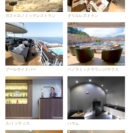
©ponant
©ponant
ガストロノミックレストラン
グリルレストラン
©ponant
©ponant
プールサイドバー
パノラミックラウンジ/テラス
©ponant
©ponant
スパ ソティス
ハマム