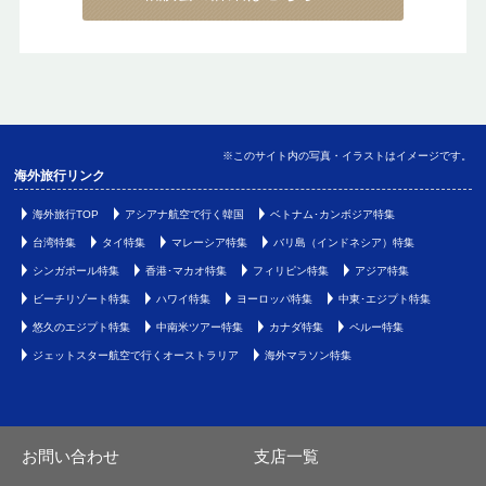
※このサイト内の写真・イラストはイメージです。
海外旅行リンク
海外旅行TOP
アシアナ航空で行く韓国
ベトナム･カンボジア特集
台湾特集
タイ特集
マレーシア特集
バリ島（インドネシア）特集
シンガポール特集
香港･マカオ特集
フィリピン特集
アジア特集
ビーチリゾート特集
ハワイ特集
ヨーロッパ特集
中東･エジプト特集
悠久のエジプト特集
中南米ツアー特集
カナダ特集
ペルー特集
ジェットスター航空で行くオーストラリア
海外マラソン特集
お問い合わせ
支店一覧