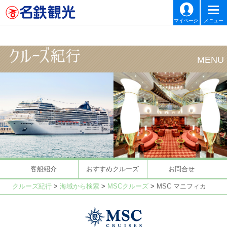
マイページ
メニュー
客船紹介
おすすめクルーズ
お問合せ
クルーズ紀行
>
海域から検索
>
MSCクルーズ
>
MSC マニフィカ