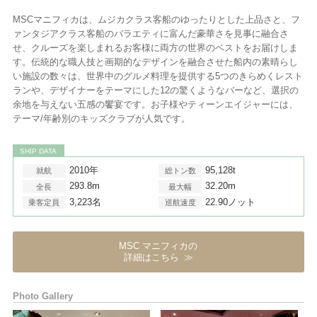
MSCマニフィカは、ムジカクラス客船のゆったりとした上品さと、フ
ァンタジアクラス客船のバラエティに富んだ豪華さを見事に融合さ
せ、クルーズを楽しまれるお客様に両方の世界のベストをお届けしま
す。伝統的な職人技と画期的なデザインを融合させた船内の素晴らし
い施設の数々は、世界中のグルメ料理を提供する5つのきらめくレスト
ランや、デザイナーをテーマにした12の驚くようなバーなど、選択の
余地を与えない五感の饗宴です。お子様やティーンエイジャーには、
テーマ/年齢別のキッズクラブが人気です。
SHIP DATA
2010年
95,128t
就航
総トン数
293.8m
32.20m
全長
最大幅
3,223名
22.90ノット
乗客定員
巡航速度
MSC マニフィカの
詳細はこちら
Photo Gallery