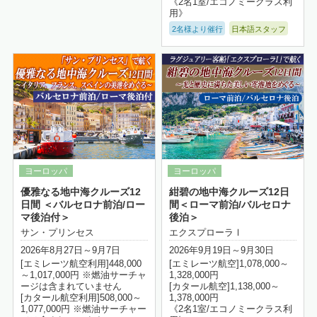
《2名1室/エコノミークラス利
用》
2名様より催行
日本語スタッフ
詳細はこちら
優雅なる地中海クルーズ12
紺碧の地中海クルーズ12日
日間 ＜バルセロナ前泊/ロー
間＜ローマ前泊/バルセロナ
マ後泊付＞
後泊＞
サン・プリンセス
エクスプローラⅠ
2026年8月27日～9月7日
2026年9月19日～9月30日
[エミレーツ航空利用]448,000
[エミレーツ航空]1,078,000～
～1,017,000円 ※燃油サーチャ
1,328,000円
ージは含まれていません
[カタール航空]1,138,000～
[カタール航空利用]508,000～
1,378,000円
1,077,000円 ※燃油サーチャー
《2名1室/エコノミークラス利