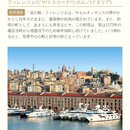
フィレンツェ/ピサ/トスカーナ/リボルノ(イタリア)
「花の都」フィレンツエは、今もルネッサンスの華やか
世界遺産
かりし往年そのままに、建築物や絵画が残されています。また、斜
塔の町として、あまりにも有名なピサ。この斜塔は、実は1173年の
建設当時から地盤沈下のため毎年傾斜し続けていました。いつ倒れ
るかと、世界中の心配と好奇の的となっています。