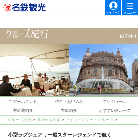
マイページ
メニュー
©Windstar Cruises
ツアーポイント
代金・お申込み
スケジュール
寄港地紹介
客船紹介
おすすめクルーズ
クルーズ紀行
>
海域から検索
>
ウインドスター・クルーズ
>
小型ラグジュアリー船スターレジェンドで航く