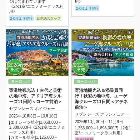
ジは含まれています
用》
《2名1室/エコノミークラス利
2名様より催行
用》
2名様より催行
日本語スタッフ
詳細はこちら
寄港地観光込！古代と芸術
寄港地観光込＆添乗員同
の地中海、アドリア海クル
行！秋彩の地中海、エーゲ
ーズ11日間＜ローマ前泊＞
海クルーズ11日間＜アテネ
前泊＞
セブンシーズ ボイジャー
セブンシーズ グランデュアー
2026年10月8日～10月18日
2026年10月30日～11月9日
[エミレーツ航空]1,058,000～
1,388,000円《2名1室/エコノミ
1,358,000～1,898,000円《2名1
ークラス利用》
室/エコノミークラス利用》
[カタール航空]1,125,000～
添乗員同行