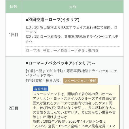
日数
日程
■羽田空港～ローマ(イタリア)
[13：20] 羽田空港よりITAエアウェイズ直行便にて空路、ロ
ーマへ
1日目
[20：15] ローマ着着後、専用車(現地語ドライバー)にてホテ
ルへ
ローマ泊 朝食：―／昼食：―／夕食：機内食
■ローマ～チベタベッキア(イタリア)～
[午前] 出発まで自由行動：専用車(現地語ドライバー)にてチ
ベタベッキア港へ
[午後] 乗船手続きの後、
スターレジェンド乗船
客船情報
スターレジェンドは、開放的で居心地の良いオール・
アメリカン・ヨットスタイルのクルーズです自由な雰
囲気が溢れるクルーズでは船内で出会ったゲスト同
士、伸び伸びと気遣いなく会話し、共に感動的な大人
2日目
の冒険を楽しんでいますいざ、まだ知らない世界を冒
険しに出掛けませんか
就航：1992年／改装：2020年7月／総トン数：
12,995t／全長：159m／全幅：19m／乗客定員：312