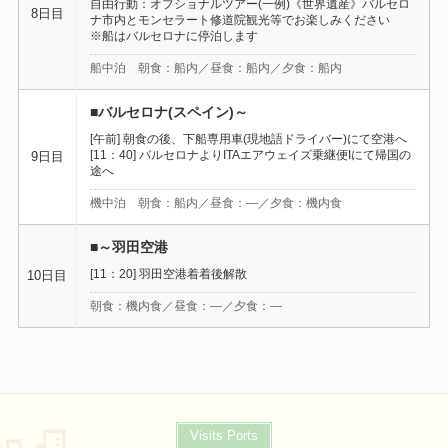
自由行動：オプショナルツアー(一例)《世界遺産》バルセロ
8日目
ナ市内とモンセラート修道院観光等でお楽しみください
※船はバルセロナに停泊します
船中泊 朝食：船内／昼食：船内／夕食：船内
■バルセロナ(スペイン)～
[午前] 朝食の後、下船専用車(現地語ドライバー)にて空港へ
[11：40] バルセロナよりITAエアウェイズ乗継便Iにて帰国の
9日目
途へ
機中泊 朝食：船内／昼食：―／夕食：機内食
■～羽田空港
[11：20] 羽田空港着着後解散
10日目
朝食：機内食／昼食：―／夕食：―
Visits Ports