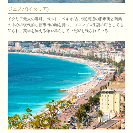
ジェノバ(イタリア)
イタリア最大の港町。ポルト・ベキオ(古い港)周辺の旧市街と商業
の中心の現代的な新市街の顔を持つ。コロンブス生誕の町としても
知られ、英雄を称える像や暮らしていた家も残されている。