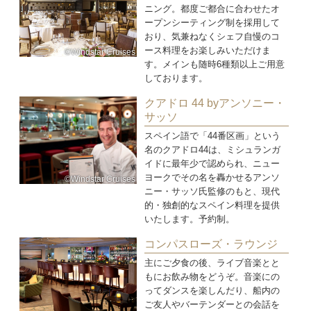
ニング。都度ご都合に合わせたオ
ープンシーティング制を採用して
おり、気兼ねなくシェフ自慢のコ
ース料理をお楽しみいただけま
©Windstar Cruises
す。メインも随時6種類以上ご用意
しております。
クアドロ 44 byアンソニー・
サッソ
スペイン語で「44番区画」という
名のクアドロ44は、ミシュランガ
イドに最年少で認められ、ニュー
ヨークでその名を轟かせるアンソ
©Windstar Cruises
ニー・サッソ氏監修のもと、現代
的・独創的なスペイン料理を提供
いたします。予約制。
コンパスローズ・ラウンジ
主にご夕食の後、ライブ音楽とと
もにお飲み物をどうぞ。音楽にの
ってダンスを楽しんだり、船内の
ご友人やバーテンダーとの会話を