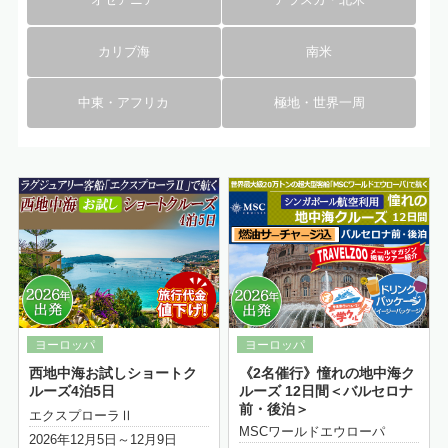
カリブ海
南米
中東・アフリカ
極地・世界一周
詳細はこちら
西地中海お試しショートク
《2名催行》憧れの地中海ク
ルーズ4泊5日
ルーズ 12日間＜バルセロナ
前・後泊＞
エクスプローラⅡ
MSCワールドエウローパ
2026年12月5日～12月9日