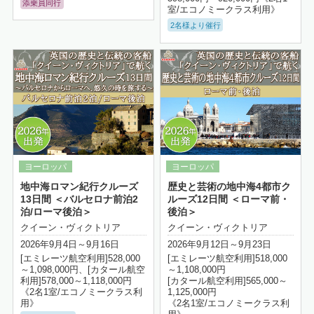
添乗員同行
室/エコノミークラス利用》
2名様より催行
詳細はこちら
地中海ロマン紀行クルーズ
歴史と芸術の地中海4都市ク
13日間 ＜バルセロナ前泊2
ルーズ12日間 ＜ローマ前・
泊/ローマ後泊＞
後泊＞
クイーン・ヴィクトリア
クイーン・ヴィクトリア
2026年9月4日～9月16日
2026年9月12日～9月23日
[エミレーツ航空利用]528,000
[エミレーツ航空利用]518,000
～1,098,000円、[カタール航空
～1,108,000円
利用]578,000～1,118,000円
[カタール航空利用]565,000～
《2名1室/エコノミークラス利
1,125,000円
用》
《2名1室/エコノミークラス利