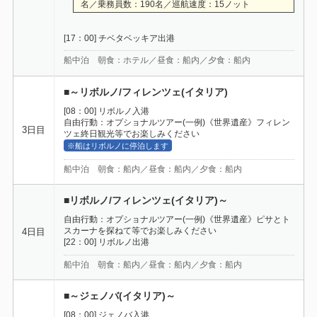
名／乗務員数：190名／巡航速度：15ノット
[17：00] チベタベッキア出港
船中泊 朝食：ホテル／昼食：船内／夕食：船内
■～リボルノ/フィレンツェ(イタリア)
[08：00] リボルノ入港
自由行動：オプショナルツアー(一例)《世界遺産》フィレン
3日目
ツェ終日観光等でお楽しみください
※船はリボルノに停泊します
船中泊 朝食：船内／昼食：船内／夕食：船内
■リボルノ/フィレンツェ(イタリア)～
自由行動：オプショナルツアー(一例)《世界遺産》ピサとト
スカーナを探ねて等でお楽しみください
4日目
[22：00] リボルノ出港
船中泊 朝食：船内／昼食：船内／夕食：船内
■～ジェノバ(イタリア)～
[08：00] ジェノバ入港