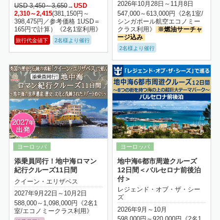
2026年10月28日～11月8日
USD 3,450～3,650
→
USD
2,310～2,415
(381,150円～
547,000～613,000円《2名1室/
398,475円／参考価格 1USD＝
シンガポール航空エコノミー
165円で計算）《2名1室利用》
クラス利用》
※燃油サーチャ
ージ込み
旅行代金値下
2名様より催行
2名様より催行
詳細はこちら
添乗員同行！地中海ロマン
地中海6都市周遊クルーズ
紀行クルーズ11日間
12日間＜バルセロナ前後泊
付＞
クイーン・エリザベス
レジェンド・オブ・ザ・シー
2027年9月22日～10月2日
ズ
588,000～1,098,000円《2名1
2026年9月～10月
室/エコノミークラス利用》
598,000円～920,000円《2名1