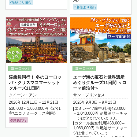
用》
2名様より催行
2名様より催行
詳細はこちら
添乗員同行！ 冬のヨーロッ
エーゲ海の宝石と世界遺産
パ・クリスマスマーケット
めぐりクルーズ11日間 ＜ロ
クルーズ11日間
ーマ前泊付＞
クイーン・アン
サン・プリンセス
2026年12月11日～12月21日
2026年9月3日～9月13日
538,000～1,058,000円《2名1
[エミレーツ航空利用]428,000
室/エコノミークラス利用》
～1,043,000円 ※燃油サーチャ
ージは含まれていません
添乗員同行
[カタール航空利用]468,000～
1,083,000円 ※燃油サーチャー
ジは含まれています