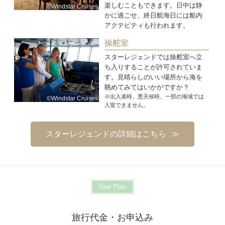
楽しむこともできます。日中は静
©Windstar Cruises
かに過ごせ、終日航海日には船内
アクテビティも行われます。
操舵室
スターレジェンドでは操舵室へ立
ち入りすることが許可されていま
す。見晴らしのいい場所から海を
眺めてみてはいかがですか？
※出入港時、悪天候時、一部の海域では
©Windstar Cruises
入室できません。
スターレジェンドの詳細はこちら
Tour Plan
旅行代金・お申込み