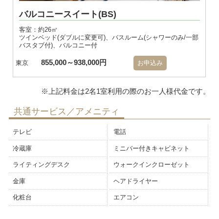
バルコニースイート(BS)
客室：約26㎡
ツインベッド(ダブルに変更可)、バスルーム(シャワーのみ/一部
バスタブ付)、バルコニー付
855,000～938,000円
東京
お申込み
共通サービス／アメニティ
テレビ
電話
冷蔵庫
ミニバー付きキャビネット
ライティングデスク
ウォークインクローゼット
金庫
ヘアドライヤー
化粧台
エアコン