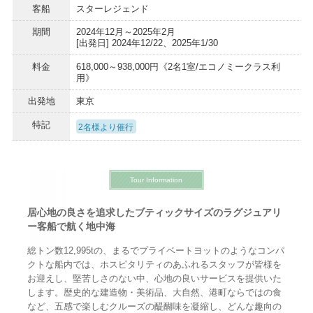
客船
スターレジェンド
期間
2024年12月～2025年2月
[出発日] 2024年12/22、2025年1/30
料金
618,000～938,000円《2名1室/エコノミークラス利
用》
出発地
東京
特記
2名様より催行
Tour Information
居心地の良さを追求したブティックサイズのラグジュアリ
ー客船で航く地中海
総トン数12,995tの、まるでプライベートヨットのようなコンパ
クトな船内では、ホスピタリティのあふれるスタッフが皆様を
お迎えし、堅苦しさのない中、心地の良いサービスを提供いた
します。歴史的な建造物・美術品、大自然、港町ならではの食
など、五感で楽しむクルーズの醍醐味を凝縮し、どんな趣向の