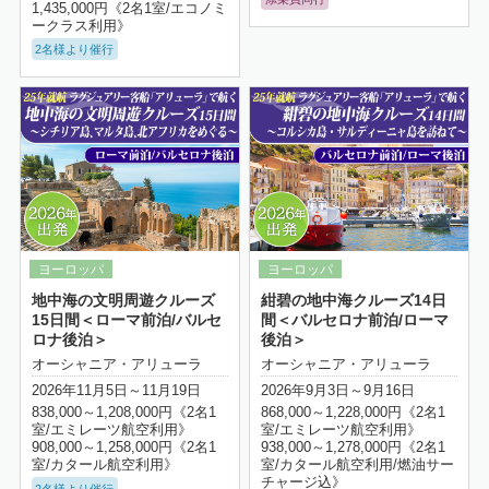
1,435,000円《2名1室/エコノミ
ークラス利用》
2名様より催行
詳細はこちら
地中海の文明周遊クルーズ
紺碧の地中海クルーズ14日
15日間＜ローマ前泊/バルセ
間＜バルセロナ前泊/ローマ
ロナ後泊＞
後泊＞
オーシャニア・アリューラ
オーシャニア・アリューラ
2026年11月5日～11月19日
2026年9月3日～9月16日
838,000～1,208,000円《2名1
868,000～1,228,000円《2名1
室/エミレーツ航空利用》
室/エミレーツ航空利用》
908,000～1,258,000円《2名1
938,000～1,278,000円《2名1
室/カタール航空利用》
室/カタール航空利用/燃油サー
チャージ込》
2名様より催行