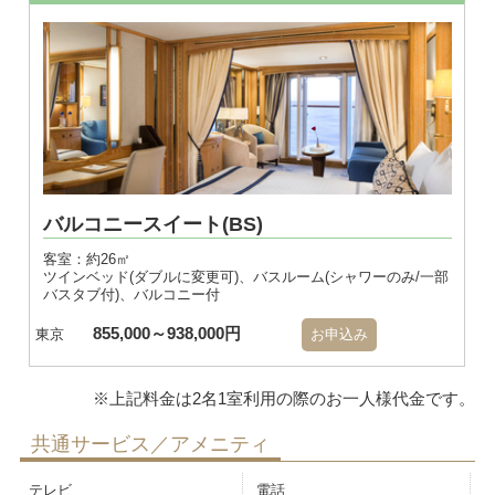
バルコニースイート(BS)
客室：約26㎡
ツインベッド(ダブルに変更可)、バスルーム(シャワーのみ/一部
バスタブ付)、バルコニー付
855,000～938,000円
東京
お申込み
共通サービス／アメニティ
テレビ
電話