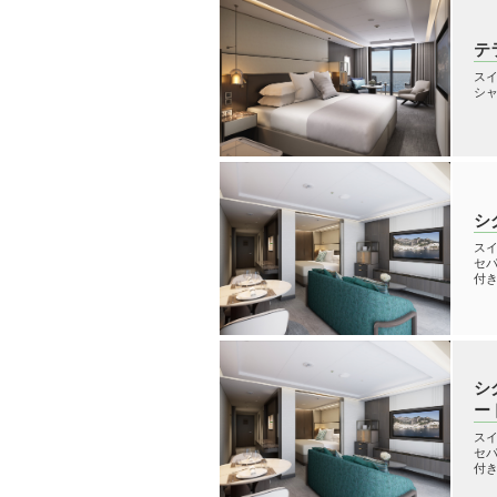
テ
スイ
シ
シ
スイ
セ
付
シ
ー
スイ
セ
付