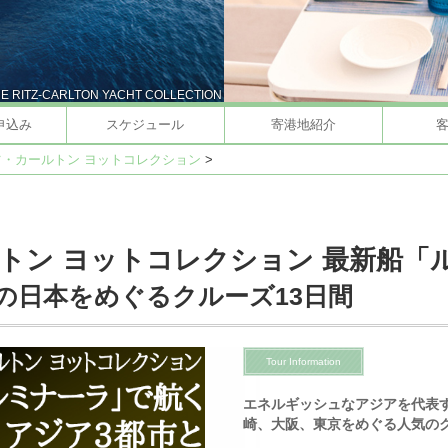
E RITZ-CARLTON YACHT COLLECTION
申込み
スケジュール
寄港地紹介
・カールトン ヨットコレクション
>
トン ヨットコレクション 最新船「
の日本をめぐるクルーズ13日間
Tour Information
エネルギッシュなアジアを代表
崎、大阪、東京をめぐる人気の