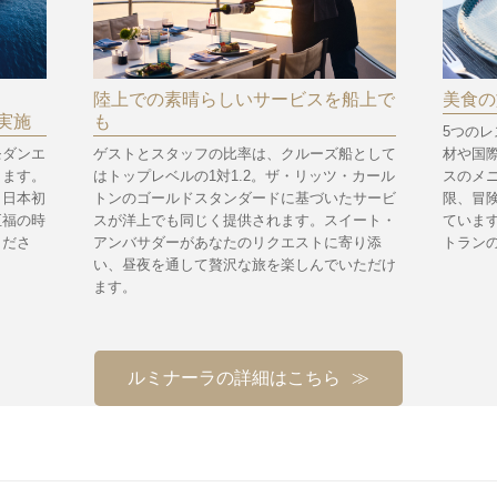
陸上での素晴らしいサービスを船上で
美食の
実施
も
5つの
モダンエ
ゲストとスタッフの比率は、クルーズ船として
材や国
します。
はトップレベルの1対1.2。ザ・リッツ・カール
スのメ
、日本初
トンのゴールドスタンダードに基づいたサービ
限、冒
至福の時
スが洋上でも同じく提供されます。スイート・
ていま
くださ
アンバサダーがあなたのリクエストに寄り添
トラン
い、昼夜を通して贅沢な旅を楽しんでいただけ
ます。
ルミナーラの
詳細はこちら