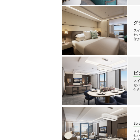
グ
スイ
セ
付
ビ
スイ
セ
付
ル
スイ
セ
付