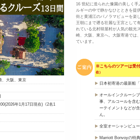
16 世紀に造られた豫園の美しく
ルギーの中で静かなひとときを提
街と黄浦江のパノラマビューを楽
王朝にまで遡る壮麗な王宮として
れている北村韓屋村が人気の観光
崎、大阪、東京へ。大阪寄港では
ています。
※こちらのツアーは受
在）
崎、大阪、東京
日本初寄港の最新船「
オールインクルーシブ
日
事、アルコールを含む
,200(2026年1月17日現在)《2名1
ーテイメントなどが含
ん。
全室オーシャンビュー
Marriott Bonv