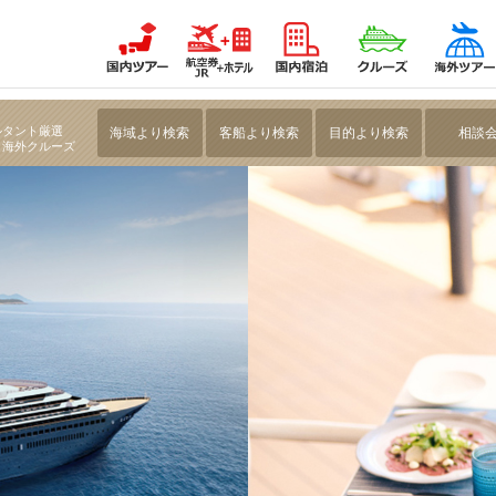
最新船「ルミナーラ」で航く アジア3都市と桜時期の日本をめぐるクルーズ13日間 ｜名鉄
ルタント厳選
海域より検索
客船より検索
目的より検索
相談
・海外クルーズ