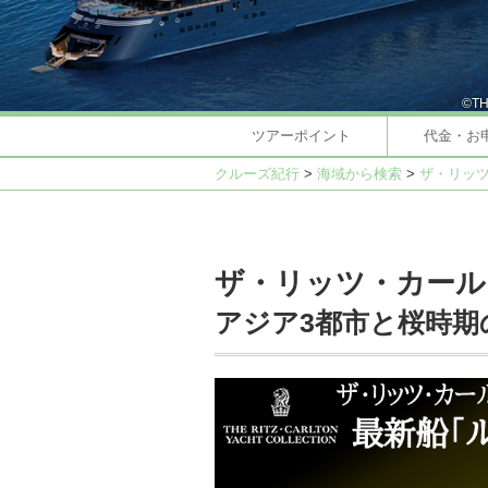
©TH
ツアーポイント
代金・お
クルーズ紀行
>
海域から検索
>
ザ・リッツ
ザ・リッツ・カール
アジア3都市と桜時期