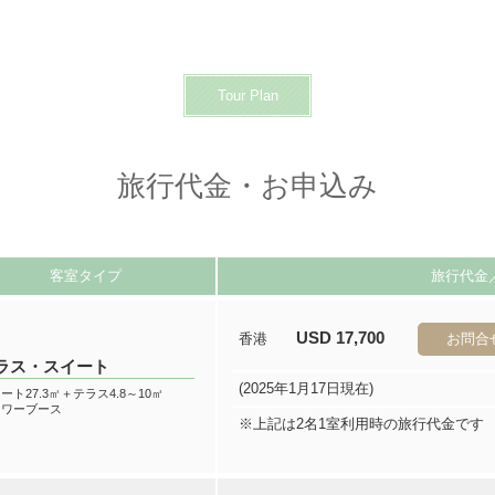
Tour Plan
旅行代金・お申込み
客室タイプ
旅行代金
USD 17,700
香港
お問合
ラス・スイート
(2025年1月17日現在)
ート27.3㎡＋テラス4.8～10㎡
ャワーブース
※上記は2名1室利用時の旅行代金です