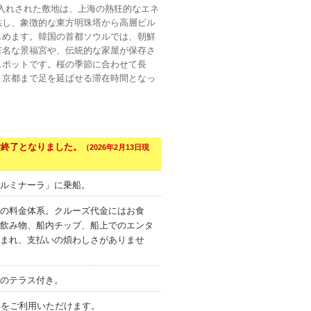
手入れされた敷地は、上海の熱狂的なエネ
供し、象徴的な東方明珠塔から高層ビル
しめます。韓国の首都ソウルでは、朝鮮
有名な景福宮や、伝統的な家屋が保存さ
スポットです。桜の季節に合わせて長
、京都まで足を延ばせる滞在時間となっ
付終了となりました。
（2026年2月13日現
ルミナーラ」に乗船。
の料金体系。クルーズ代金にはお食
飲み物、船内チップ、船上でのエンタ
まれ、支払いの煩わしさがありませ
のテラス付き。
oyの特典をご利用いただけます。