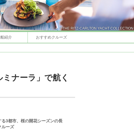
©THE RITZ-CARLTON YACHT COLLECTION
客船紹介
おすすめクルーズ
ルミナーラ」で航く
する3都市、桜の開花シーズンの長
クルーズ