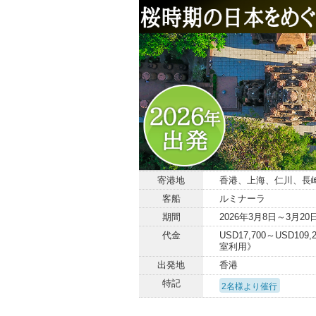
寄港地
香港、上海、仁川、長
客船
ルミナーラ
期間
2026年3月8日～3月20
代金
USD17,700～USD109
室利用》
出発地
香港
特記
2名様より催行