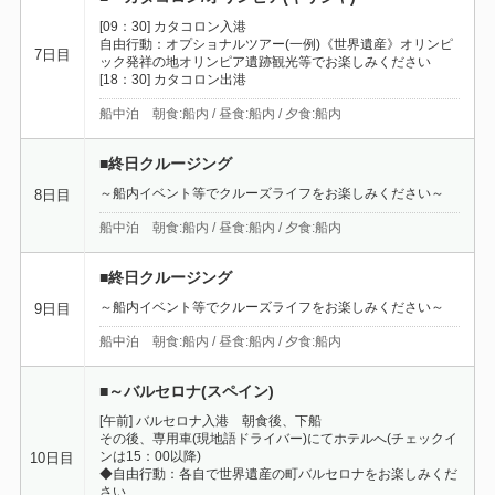
[09：30] カタコロン入港
自由行動：オプショナルツアー(一例)《世界遺産》オリンピ
7日目
ック発祥の地オリンピア遺跡観光等でお楽しみください
[18：30] カタコロン出港
船中泊 朝食:船内 / 昼食:船内 / 夕食:船内
■終日クルージング
～船内イベント等でクルーズライフをお楽しみください～
8日目
船中泊 朝食:船内 / 昼食:船内 / 夕食:船内
■終日クルージング
～船内イベント等でクルーズライフをお楽しみください～
9日目
船中泊 朝食:船内 / 昼食:船内 / 夕食:船内
■～バルセロナ(スペイン)
[午前] バルセロナ入港 朝食後、下船
その後、専用車(現地語ドライバー)にてホテルへ(チェックイ
ンは15：00以降)
10日目
◆自由行動：各自で世界遺産の町バルセロナをお楽しみくだ
さい