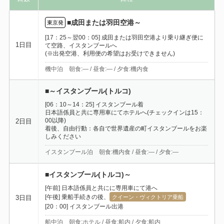
■成田または羽田空港～
東京発
[17：25～翌00：05] 成田または羽田空港より乗り継ぎ便に
1日目
て空路、イスタンブールへ
(※出発空港、利用便の希望はお受けできません)
機中泊 朝食:― / 昼食:― / 夕食:機内食
■～イスタンブール(トルコ)
[06：10～14：25] イスタンブール着
日本語係員と共に専用車にてホテルへ(チェックインは15：
00以降)
2日目
着後、自由行動：各自で世界遺産の町イスタンブールをお楽
しみください
イスタンブール泊 朝食:機内食 / 昼食:― / 夕食:―
■イスタンブール(トルコ)～
[午前] 日本語係員と共にに専用車にて港へ
[午後] 乗船手続きの後、
3日目
クイーン・ヴィクトリア乗船
[20：00] イスタンブール出港
船中泊 朝食:ホテル / 昼食:船内 / 夕食:船内