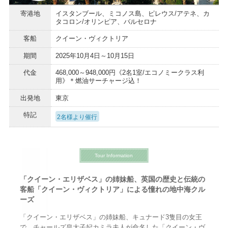
寄港地
イスタンブール、ミコノス島、ピレウス/アテネ、カ
タコロン/オリンピア、バルセロナ
客船
クイーン・ヴィクトリア
期間
2025年10月4日～10月15日
代金
468,000～948,000円《2名1室/エコノミークラス利
用》＊燃油サーチャージ込！
出発地
東京
特記
2名様より催行
Tour Information
「クイーン・エリザベス」の姉妹船、英国の歴史と伝統の
客船「クイーン・ヴィクトリア」による憧れの地中海クル
ーズ
「クイーン・エリザベス」の姉妹船、キュナード3隻目の女王
で、チャールズ皇太子妃カミラ夫人が命名した「クイーン・ヴ