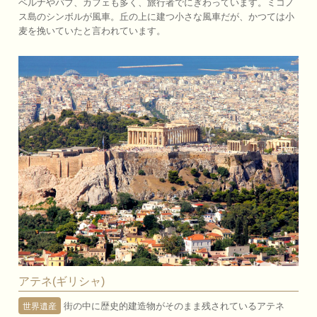
ベルナやパブ、カフェも多く、旅行者でにぎわっています。ミコノ
ス島のシンボルが風車。丘の上に建つ小さな風車だが、かつては小
麦を挽いていたと言われています。
アテネ(ギリシャ)
街の中に歴史的建造物がそのまま残されているアテネ
世界遺産