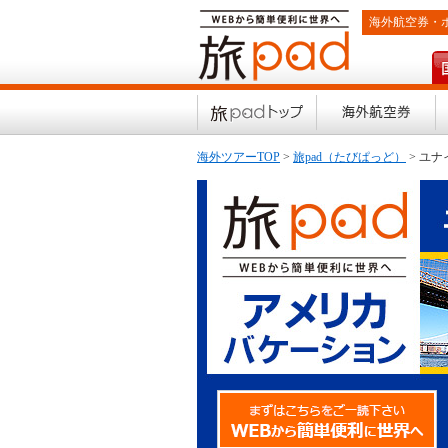
海外航空券・
旅padトップ
海
海外ツアーTOP
>
旅pad（たびぱっど）
> ユ