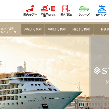
鉄観光【クルーズ紀行】
ルタント厳選
海域より検索
客船より検索
目的より検索
相談
・海外クルーズ