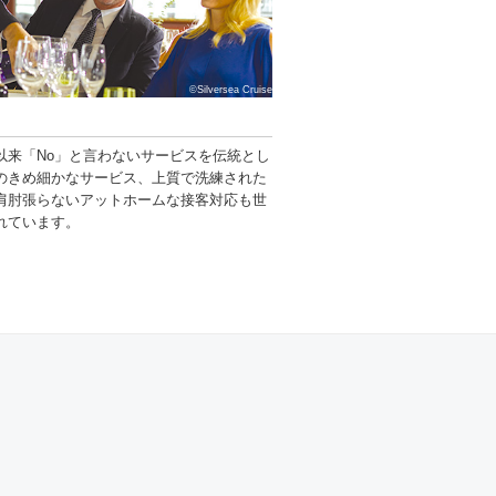
©Silversea Cruise
以来「No」と言わないサービスを伝統とし
のきめ細かなサービス、上質で洗練された
肩肘張らないアットホームな接客対応も世
れています。