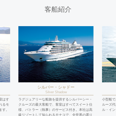
客船紹介
シルバー・シャドー
Silver Shadow
室はす
ラグジュアリーな船旅を提供するシルバーシー・
小型船で
れるモ
クルーズの最大客船で、客室はすべてスイート仕
ルーズ代
ます。
様、バトラー（執事）のサービス付き。本社は高
ル・イン
級リゾートして知られるモナコで、全世界の選り