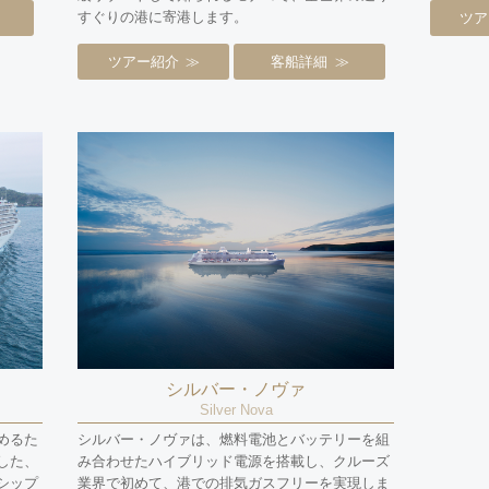
すぐりの港に寄港します。
ツア
ツアー紹介
客船詳細
シルバー・ノヴァ
Silver Nova
めるた
シルバー・ノヴァは、燃料電池とバッテリーを組
した、
み合わせたハイブリッド電源を搭載し、クルーズ
シップ
業界で初めて、港での排気ガスフリーを実現しま