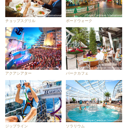
©Royal Caribbean International
©Royal Caribbean International
チョップスグリル
ボードウォーク
©Royal Caribbean International
©Royal Caribbean International
アクアシアター
パークカフェ
©Royal Caribbean International
©Royal Caribbean International
ジップライン
ソラリウム