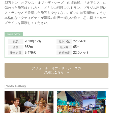
22万トン「オアシス・オブ・ザ・シーズ」の姉妹船。「オアシス」に
備わった施設はもちろん、メキシコ料理レストラン、ブラジル料理レ
ストランなど初登場した施設も少なくない。船内には遊園地のような
本格的なアクティビテイが満載の世界一楽しい船で、思い切りクルー
ズライフを満喫してください。
SHIP DATA
2010年12月
226,963t
就航
総トン数
362m
65m
全長
最大幅
5,479名
22.0ノット
乗客定員
巡航速度
アリュール・オブ・ザ・シーズの
詳細はこちら
Photo Gallery