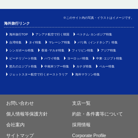
※このサイト内の写真・イラストはイメージです。
海外旅行リンク
海外旅行TOP
アシアナ航空で行く韓国
ベトナム･カンボジア特集
台湾特集
タイ特集
マレーシア特集
バリ島（インドネシア）特集
シンガポール特集
香港･マカオ特集
フィリピン特集
アジア特集
ビーチリゾート特集
ハワイ特集
ヨーロッパ特集
中東･エジプト特集
悠久のエジプト特集
中南米ツアー特集
カナダ特集
ペルー特集
ジェットスター航空で行くオーストラリア
海外マラソン特集
お問い合わせ
支店一覧
個人情報等保護方針
約款・条件書等について
会社案内
採用情報
サイトマップ
Corporate Profile