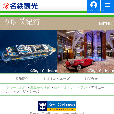
マイページ
メニュー
©Royal Caribbean
©Royal Caribbean
客船紹介
おすすめクルーズ
お問合せ
クルーズ紀行
>
海域から検索
>
ロイヤル・カリビアン
>
アリュー
ル・オブ・ザ・シーズ