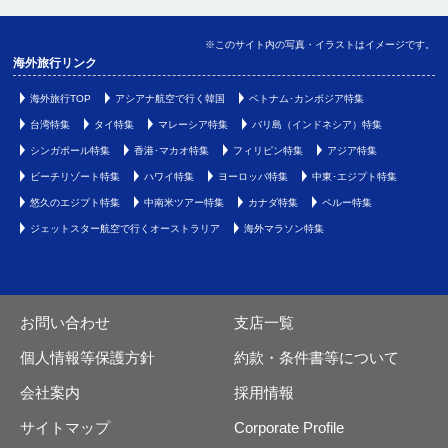
※このサイト内の写真・イラストはイメージです。
海外旅行リンク
海外旅行TOP
アシアナ航空で行く韓国
ベトナム･カンボジア特集
台湾特集
タイ特集
マレーシア特集
バリ島（インドネシア）特集
シンガポール特集
香港･マカオ特集
フィリピン特集
アジア特集
ビーチリゾート特集
ハワイ特集
ヨーロッパ特集
中東･エジプト特集
悠久のエジプト特集
中南米ツアー特集
カナダ特集
ペルー特集
ジェットスター航空で行くオーストラリア
海外マラソン特集
お問い合わせ
支店一覧
個人情報等保護方針
約款・条件書等について
会社案内
採用情報
サイトマップ
Corporate Profile