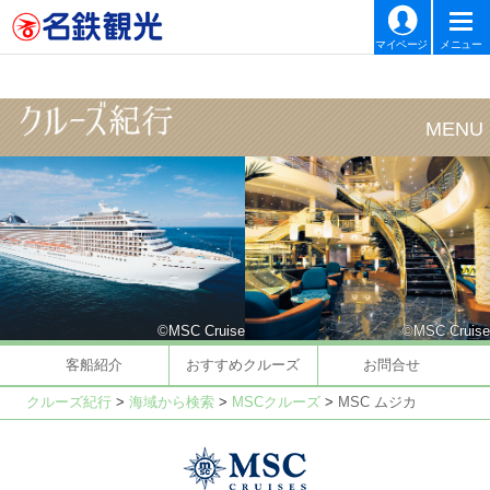
マイページ
メニュー
©MSC Cruise
©MSC Cruise
客船紹介
おすすめクルーズ
お問合せ
クルーズ紀行
>
海域から検索
>
MSCクルーズ
>
MSC ムジカ