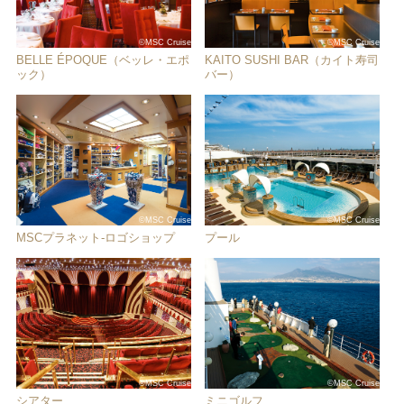
©MSC Cruise
©MSC Cruise
BELLE ÉPOQUE（ベッレ・エポ
KAITO SUSHI BAR（カイト寿司
ック）
バー）
©MSC Cruise
©MSC Cruise
MSCプラネット‐ロゴショップ
プール
©MSC Cruise
©MSC Cruise
シアター
ミニゴルフ