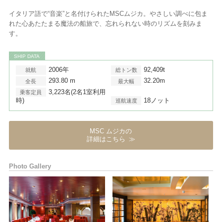
イタリア語で“音楽”と名付けられたMSCムジカ。やさしい調べに包ま
れた心あたたまる魔法の船旅で、忘れられない時のリズムを刻みま
す。
SHIP DATA
2006年
92,409t
就航
総トン数
293.80 m
32.20m
全長
最大幅
3,223名(2名1室利用
乗客定員
時)
18ノット
巡航速度
MSC ムジカの
詳細はこちら
Photo Gallery