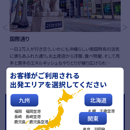
Previous
国際通り
王
一日２万人が行き交う、いかにも沖縄らしい南国特有の活気
に満ちあふれた通り。お土産店から洋服、食べ物屋、そして売
手と買手のエネルギッシュなやりとりが繰り広げられ…
お客様がご利用される
出発エリアを選択してください
北海道
九州
知らないと損をする?!
魅力
スカイマークの
札幌 千歳空港
福岡 福岡空港
長崎 長崎空港
関東
鹿児島 鹿児島空港
東京 羽田発