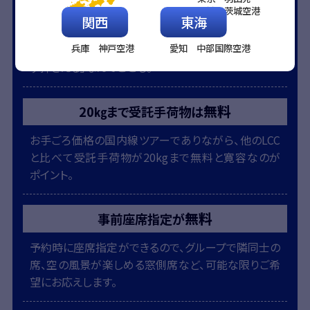
取消料なし
21日前まで
茨城 茨城空港
関西
東海
予約と同時に取消料がかかる大手とは違い、出発日
兵庫 神戸空港
愛知 中部国際空港
の21日前までは取消料が発生しないので、「とりあえ
ず押さえる」なんてことも。
無料
20㎏まで受託手荷物は
お手ごろ価格の国内線ツアーでありながら、他のLCC
と比べて受託手荷物が20kgまで無料と寛容なのが
ポイント。
無料
事前座席指定が
予約時に座席指定ができるので、グループで隣同士の
席、空の風景が楽しめる窓側席など、可能な限りご希
望にお応えします。