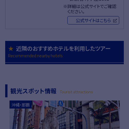
詳細は公式サイトでご確認
ください。
公式サイトはこちら
近隣のおすすめホテルを利用したツアー
Recommended nearby hotels
観光スポット情報
Tourist attractions
詳細はこちら
詳細
沖縄・那覇