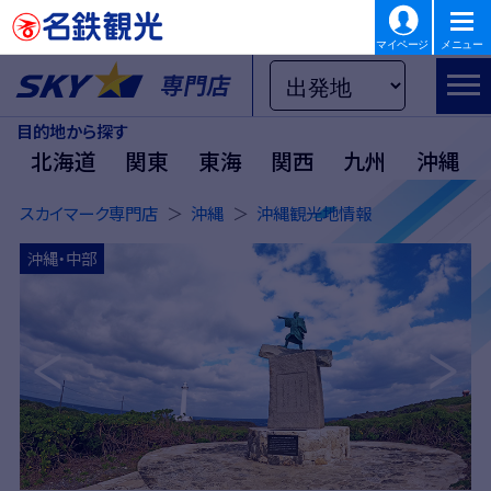
マイページ
メニュー
目的地から探す
北海道
関東
東海
関西
九州
沖縄
スカイマーク専門店
沖縄
沖縄観光地情報
沖縄・中部
Previous