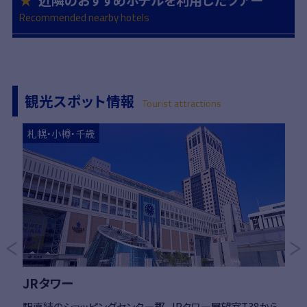
Recommended nearby hotels
観光スポット情報
Tourist attractions
詳細はこちら
詳細
札幌・小樽・千歳
Previous
JRタワー
駅直結のショッピングセンター郡。JRタワー展望室T38から