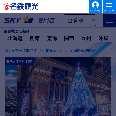
マイページ
メニュー
目的地から探す
北海道
関東
東海
関西
九州
沖縄
スカイマーク専門店
北海道
北海道観光地情報
札幌・小樽・千歳
Previous