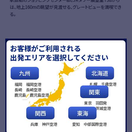
は、地上160mの眺望が見渡せる、グレートビューを満喫でき
る。
知らないと損をする?!
お客様がご利用される
魅力
スカイマークの
出発エリアを選択してください
北海道
九州
取消料なし
21日前まで
札幌 千歳空港
福岡 福岡空港
予約と同時に取消料がかかる大手とは違い、出発日
長崎 長崎空港
関東
鹿児島 鹿児島空港
の21日前までは取消料が発生しないので、「とりあえ
東京 羽田発
ず押さえる」なんてことも。
茨城 茨城空港
関西
東海
無料
20㎏まで受託手荷物は
兵庫 神戸空港
愛知 中部国際空港