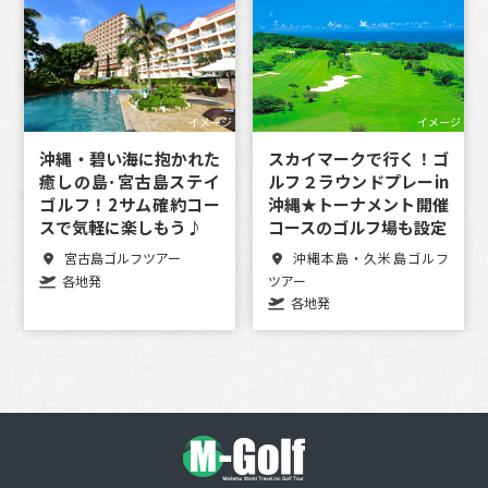
イメージ
イメージ
沖縄・碧い海に抱かれた
スカイマークで行く！ゴ
癒しの島･宮古島ステイ
ルフ２ラウンドプレーin
ゴルフ！2サム確約コー
沖縄★トーナメント開催
スで気軽に楽しもう♪
コースのゴルフ場も設定
宮古島ゴルフツアー
沖縄本島・久米島ゴルフ
各地発
ツアー
各地発