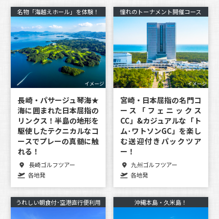
名物「海越えホール」を体験！
憧れのトーナメント開催コース
イメージ
イメージ
長崎・パサージュ琴海★
宮崎・日本屈指の名門コ
海に囲まれた日本屈指の
ース「フェニックス
リンクス！半島の地形を
CC」&カジュアルな「ト
駆使したテクニカルなコ
ム･ワトソンGC」を楽し
ースでプレーの真髄に触
む送迎付きパックツア
れる！
ー！
長崎ゴルフツアー
九州ゴルフツアー
各地発
各地発
うれしい朝食付･空港直行便利用
沖縄本島・久米島！