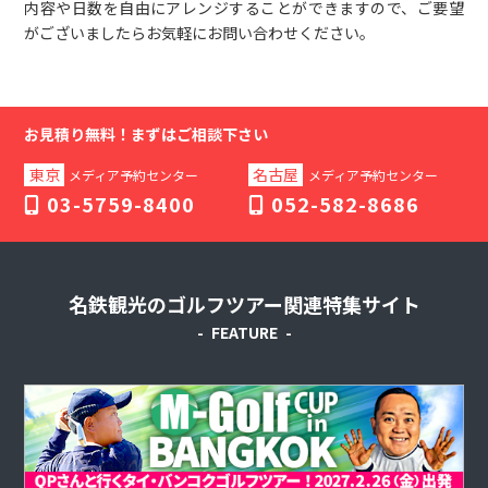
ア・初心者、もちろんおひとり様の参加も大歓迎です！
内容や日数を自由にアレンジすることができますので、ご要望
詳細はこちら
がございましたらお気軽にお問い合わせください。
2025.10.1
ゴルフツアー
ゴルフツアー2組（6名）様以上お申し込みキャンペーン
★10月は「神戸：セレクト神戸コース」でプレー！
詳細
お見積り無料！
まずはご相談下さい
はこちら
東京
名古屋
メディア予約センター
メディア予約センター
03-5759-8400
052-582-8686
2025.9.1
ゴルフツアー
ゴルフツアー2組（6名）様以上お申し込みキャンペーン★9
月は「長崎：パサージュ琴海コース」でプレー！
詳細は
こちら
名鉄観光のゴルフツアー関連特集サイト
2025.7.31
ゴルフツアー
FEATURE
ゴルフツアー2組（6名）様以上お申し込みキャンペーン★8
月は「神奈川：箱根温泉と名門コース」でプレー！
詳細
はこちら
2025.7.1
ゴルフツアー
ゴルフツアー2組（6名）様以上お申し込みキャンペーン★7