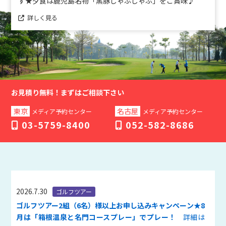
す★夕食は鹿児島名物「黒豚しゃぶしゃぶ」をご賞味♪
詳しく見る
お見積り無料！
まずはご相談下さい
東京
名古屋
メディア予約センター
メディア予約センター
03-5759-8400
052-582-8686
2026.7.30
ゴルフツアー
ゴルフツアー2組（6名）様以上お申し込みキャンペーン★8
月は「箱根温泉と名門コースプレー」でプレー！
詳細は