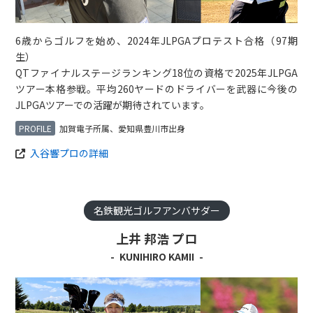
6歳からゴルフを始め、2024年JLPGAプロテスト合格（97期
生）
QTファイナルステージランキング18位の資格で2025年JLPGA
ツアー本格参戦。平均260ヤードのドライバーを武器に今後の
JLPGAツアーでの活躍が期待されています。
加賀電子所属、愛知県豊川市出身
入谷響プロの詳細
名鉄観光ゴルフアンバサダー
上井 邦浩 プロ
KUNIHIRO KAMII