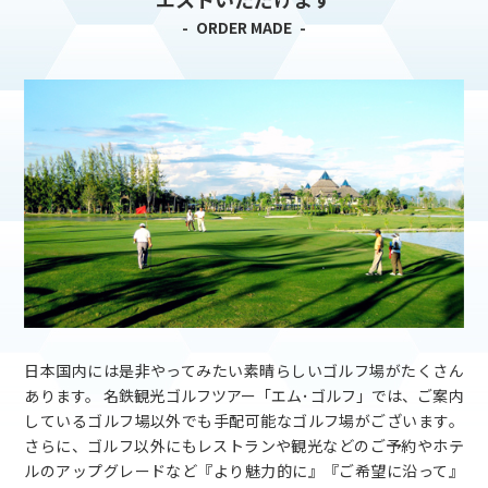
ゴルフツアー2組（6名）様以上お申し込みキャンペーン★2
ORDER MADE
月は「Kochi 黒潮カントリークラブコース」でプレー！
詳細はこちら
2025.12.25
ゴルフツアー
ゴルフツアー2組（6名）様以上お申し込みキャンペーン★1
月は「宮古島コース」でプレー！
詳細はこちら
2025.11.27
ゴルフツアー
ゴルフツアー2組（6名）様以上お申し込みキャンペーン
★12月は「高知ゴルフコース」でプレー！
詳細はこちら
2025.10.30
ゴルフツアー
ゴルフツアー2組（6名）様以上お申し込みキャンペーン
★11月は「沖縄：セレクト沖縄コース」でプレー！
詳細
日本国内には是非やってみたい素晴らしいゴルフ場がたくさん
はこちら
あります。 名鉄観光ゴルフツアー「エム･ゴルフ」では、ご案内
しているゴルフ場以外でも手配可能なゴルフ場がございます。
2025.10.9
ゴルフツアー
さらに、ゴルフ以外にもレストランや観光などのご予約やホテ
【M-GOLFカップin松山】2026開催決定！ご夫婦・シニ
ルのアップグレードなど『より魅力的に』『ご希望に沿って』