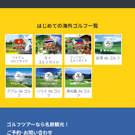
はじめての海外ゴルフ一覧
台湾 de ゴルフ
ベトナム
タイ
フィリピン
ゴルフガイド
ゴルフガイド
ゴルフガイド
グアム de ゴル
ハワイ de ゴル
済州島 de ゴル
フ
フ
フ
ゴルフツアーなら名鉄観光！
ご予約･お問い合わせ