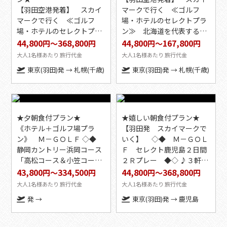
【羽田空港発着】 スカイ
マークで行く ≪ゴルフ
検索
マークで行く ≪ゴルフ
場・ホテルのセレクトプラ
場・ホテルのセレクトプラ
ン≫ 北海道を代表する名
ン≫ 北海道を代表する名
門コースからお得な送迎付
44,800
368,800
44,800
167,800
円
～
円
円
～
円
門コースからお得な送迎付
きゴルフ場まで設定１９コ
大人1名様あたり 旅行代金
大人1名様あたり 旅行代金
きゴルフ場まで設定１９コ
ースより選択可能♪ ２日
東京(羽田)発 → 札幌(千歳)
東京(羽田)発 → 札幌(千歳)
ースより選択可能♪ ２日
間２プレー ≪２名１室利用
間２プレー ≪２名１室利用
≫ M-Golf
≫ M-Golf
★夕朝食付プラン★
★嬉しい朝食付プラン★
《ホテル＋ゴルフ場プラ
【羽田発 スカイマークで
ン》 Ｍ－ＧＯＬＦ ◇◆
いく】 ◇◆ Ｍ－ＧＯＬ
検索
静岡カントリー浜岡コース
Ｆ セレクト鹿児島２日間
「高松コース＆小笠コー
２Ｒプレー ◆◇ ♪３軒の
ス」 ２日間２プレー
ホテルと５つのゴルフ場か
43,800
334,500
44,800
368,800
円
～
円
円
～
円
◆◇ ２名様より受付 夕・
らチョイス （4/20～9/30出
大人1名様あたり 旅行代金
大人1名様あたり 旅行代金
朝食付き♪ ＜２～３名１
発） ＜2名1室利用＞
発 →
東京(羽田)発 → 鹿児島
室＞ ◎2026年5月～2026年
10月出発（一部設定除外日
あり）