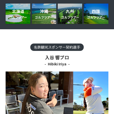
北海道
沖縄
九州
四国
ゴルフツアー
ゴルフツアー
ゴルフツアー
ゴルフツアー
名鉄観光スポンサー契約選手
入谷 響プロ
Hibiki Iriya