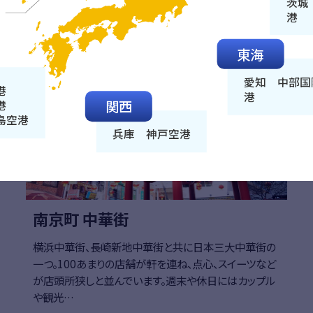
茨城
きます…
港
東海
詳細はこちら
詳細
兵庫（神戸）
愛知 中部国
港
港
関西
港
島空港
兵庫 神戸空港
南京町 中華街
横浜中華街、長崎新地中華街と共に日本三大中華街の
一つ。100あまりの店舗が軒を連ね、点心、スイーツなど
が店頭所狭しと並んでいます。週末や休日にはカップル
や観光…