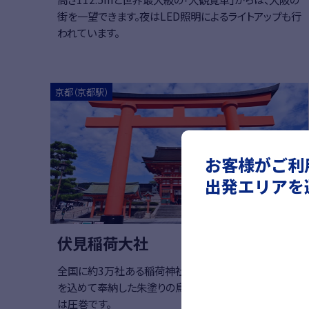
街を一望できます。夜はLED照明によるライトアップも行
われています。
京都（京都駅）
お客様がご利
出発エリアを
伏見稲荷大社
全国に約3万社ある稲荷神社の総本宮。参拝者が思い
を込めて奉納した朱塗りの鳥居が建ち並ぶ「千本鳥居」
は圧巻です。