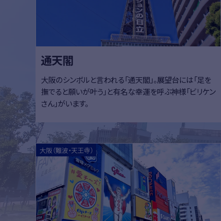
通天閣
大阪のシンボルと言われる「通天閣」。展望台には「足を
撫でると願いが叶う」と有名な幸運を呼ぶ神様「ビリケン
さん」がいます。
大阪（難波・天王寺）