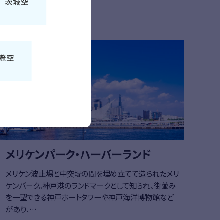
 茨城空
はこちら
詳細はこち
兵庫（神戸）
際空
メリケンパーク・ハーバーランド
メリケン波止場と中突堤の間を埋め立てて造られたメリ
ケンパーク。神戸港のランドマークとして知られ、街並み
を一望できる神戸ポートタワーや神戸海洋博物館など
があり、…