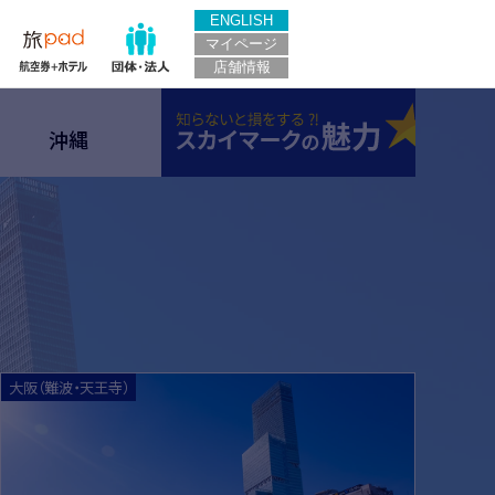
ENGLISH
マイページ
店舗情報
スカイマー
沖縄
はこちら
詳細はこち
大阪（難波・天王寺）