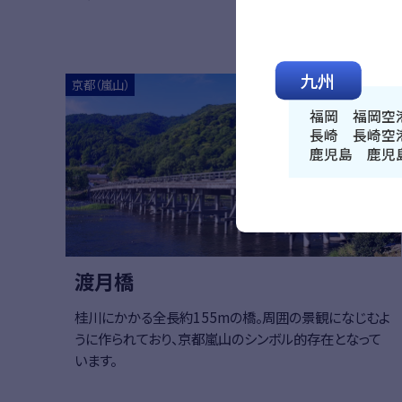
九州
京都（嵐山）
福岡 福岡空
長崎 長崎空
鹿児島 鹿児
渡月橋
桂川にかかる全長約155mの橋。周囲の景観になじむよ
うに作られており、京都嵐山のシンボル的存在となって
います。