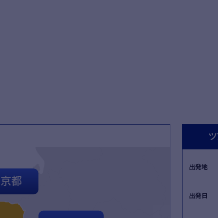
関
マークで行く
お得な
ツ
出発地
京都
出発日