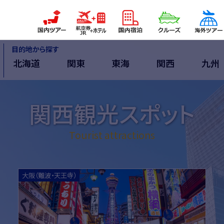
目的地から探す
北海道
関東
東海
関西
九州
関西観光スポット
Tourist attractions
詳細はこちら
詳細
大阪（難波・天王寺）