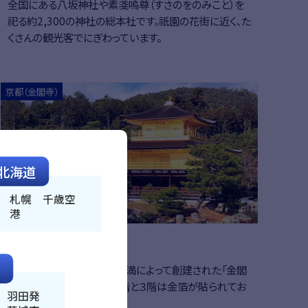
全国にある八坂神社や素戔嗚尊（すさのをのみこと）を
祀る約2,300の神社の総本社です。祇園の花街に近く、た
くさんの観光客でにぎわっています。
はこちら
詳細はこち
京都（金閣寺）
北海道
札幌 千歳空
港
金閣寺
室町幕府三代将軍・足利義満によって創建された「金閣
寺」。三階建ての楼閣で、２階と３階は金箔が貼られてお
 羽田発
り眩い美しさを誇ります。