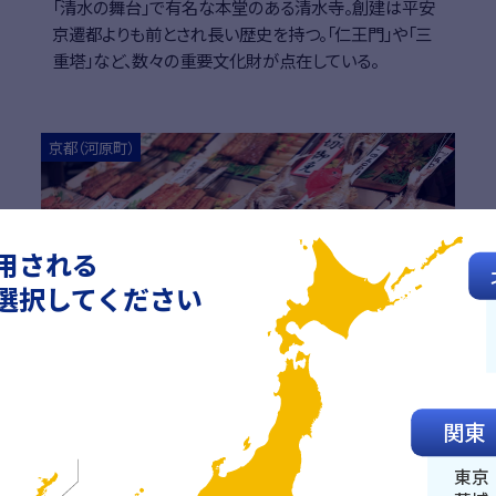
「清水の舞台」で有名な本堂のある清水寺。創建は平安
京遷都よりも前とされ長い歴史を持つ。「仁王門」や「三
重塔」など、数々の重要文化財が点在している。
詳細はこちら
詳細
京都（河原町）
用される
選択してください
錦市場
関東
約400m続くアーケードにたくさんの店舗が並び、活気
あふれる市場。店頭では食べ歩きができるような品々を
東京
販売しているので、少しずつ色んな味を楽しむことがで