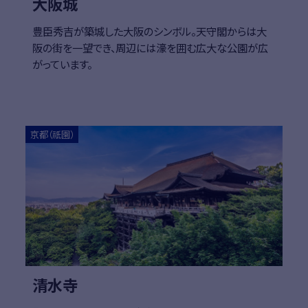
大阪城
豊臣秀吉が築城した大阪のシンボル。天守閣からは大
阪の街を一望でき、周辺には濠を囲む広大な公園が広
がっています。
詳細はこちら
詳細
京都（祇園）
清水寺