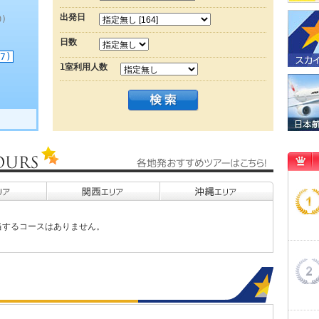
出発日
)
日数
7)
1室利用人数
当するコースはありません。