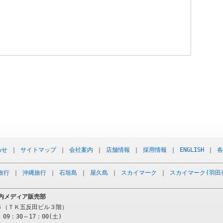
わせ
｜
サイトマップ
｜
会社案内
｜
店舗情報
｜
採用情報
｜
ENGLISH
｜
各
旅行
｜
沖縄旅行
｜
石垣島
｜
屋久島
｜
スカイマーク
｜
スカイマーク(羽田
内メディア販売部
－６（ＴＫ五反田ビル３階）
09：30～17：00(土)