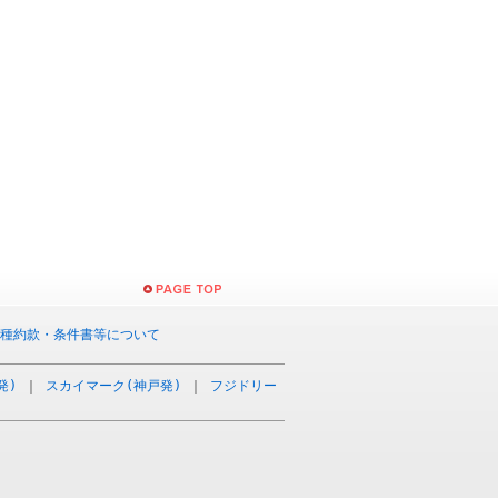
種約款・条件書等について
発)
｜
スカイマーク(神戸発)
｜
フジドリー