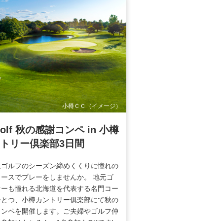
小樽ＣＣ（イメージ）
Golf 秋の感謝コンペ in 小樽
トリー倶楽部3日間
道ゴルフのシーズン締めくくりに憧れの
コースでプレーをしませんか。 地元ゴ
ァーも憧れる北海道を代表する名門コー
ひとつ、小樽カントリー俱楽部にて秋の
コンペを開催します。ご夫婦やゴルフ仲