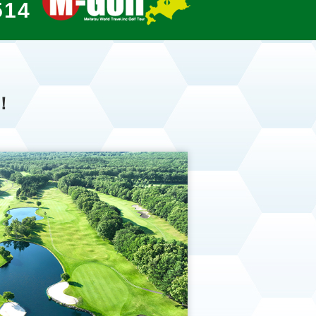
514
！