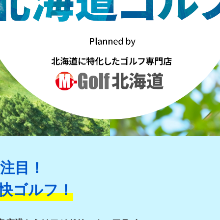
注目！
快ゴルフ！