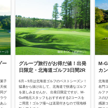
メージ)
御前水GC（イメージ）
ゾー
グループ旅行がお得だ値！出発
M-
日限定・北海道ゴルフ3日間2R
カン
る菓子
6月～9月は北海道ゴルフのベストシーズン！
北海
天候
猛暑から抜け出して、北海道で快適なゴルフ
名門
同グ
を楽しみませんか。 出発日限定ですが、M-
ルフ
ラウ
Golf地元スタッフもおすすめする2コースを
スの
あふ
ご用意！ゴルフ場へは送迎付きなので現地移
感謝